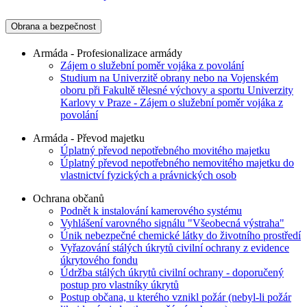
Obrana a bezpečnost
Armáda - Profesionalizace armády
Zájem o služební poměr vojáka z povolání
Studium na Univerzitě obrany nebo na Vojenském
oboru při Fakultě tělesné výchovy a sportu Univerzity
Karlovy v Praze - Zájem o služební poměr vojáka z
povolání
Armáda - Převod majetku
Úplatný převod nepotřebného movitého majetku
Úplatný převod nepotřebného nemovitého majetku do
vlastnictví fyzických a právnických osob
Ochrana občanů
Podnět k instalování kamerového systému
Vyhlášení varovného signálu "Všeobecná výstraha"
Únik nebezpečné chemické látky do životního prostředí
Vyřazování stálých úkrytů civilní ochrany z evidence
úkrytového fondu
Údržba stálých úkrytů civilní ochrany - doporučený
postup pro vlastníky úkrytů
Postup občana, u kterého vznikl požár (nebyl-li požár