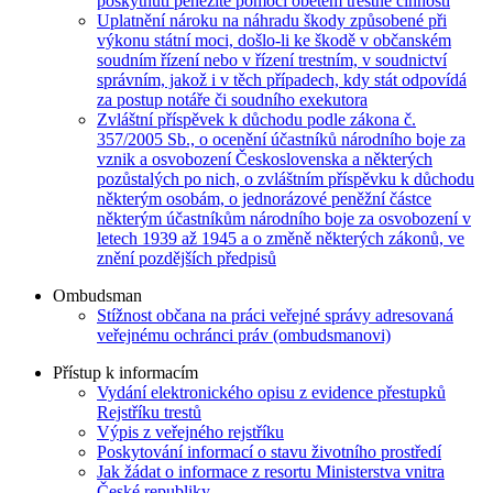
poskytnutí peněžité pomoci obětem trestné činnosti
Uplatnění nároku na náhradu škody způsobené při
výkonu státní moci, došlo-li ke škodě v občanském
soudním řízení nebo v řízení trestním, v soudnictví
správním, jakož i v těch případech, kdy stát odpovídá
za postup notáře či soudního exekutora
Zvláštní příspěvek k důchodu podle zákona č.
357/2005 Sb., o ocenění účastníků národního boje za
vznik a osvobození Československa a některých
pozůstalých po nich, o zvláštním příspěvku k důchodu
některým osobám, o jednorázové peněžní částce
některým účastníkům národního boje za osvobození v
letech 1939 až 1945 a o změně některých zákonů, ve
znění pozdějších předpisů
Ombudsman
Stížnost občana na práci veřejné správy adresovaná
veřejnému ochránci práv (ombudsmanovi)
Přístup k informacím
Vydání elektronického opisu z evidence přestupků
Rejstříku trestů
Výpis z veřejného rejstříku
Poskytování informací o stavu životního prostředí
Jak žádat o informace z resortu Ministerstva vnitra
České republiky