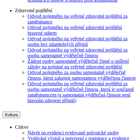
Zdravotní pojištění
Odvod pojistného na veřejné zdravotní pojištění za
zaměstnance
Odvod pojistného na veřejné zdravotní pojištění
hrazené státem
Odvod pojistného na veřejné zdravotní pojištění za
osobu bez zdanitelných příjmů
Odvod pojistného na veřejné zdravotní pojištění za
osobu samostatně výdělečně činnou
Žádost osoby samostatně výdělečně činné o snížení
zálohy na pojistné na veřejné zdravotní pojištění
Odvod pojistného za osobu samostatně výdělečně
činnou, která zahajuje samostatnou výdělečnou činnost
Odvod pojistného na veřejné zdravotní pojištění za
osobu samostatně výdělečně činnou, která je současně
zaměstnancem (a samostatná výdělečná činnost není
hlavním zdrojem příjmů)
Kultura
Církve
Návrh na evidenci evidované právnické osoby
Vydávání výpisů a potvrzení z registrace a evidence