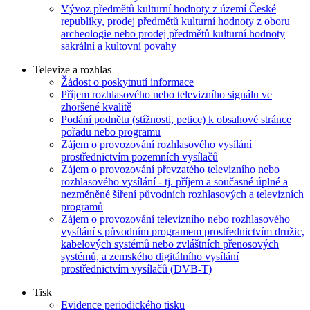
Vývoz předmětů kulturní hodnoty z území České
republiky, prodej předmětů kulturní hodnoty z oboru
archeologie nebo prodej předmětů kulturní hodnoty
sakrální a kultovní povahy
Televize a rozhlas
Žádost o poskytnutí informace
Příjem rozhlasového nebo televizního signálu ve
zhoršené kvalitě
Podání podnětu (stížnosti, petice) k obsahové stránce
pořadu nebo programu
Zájem o provozování rozhlasového vysílání
prostřednictvím pozemních vysílačů
Zájem o provozování převzatého televizního nebo
rozhlasového vysílání - tj. příjem a současné úplné a
nezměněné šíření původních rozhlasových a televizních
programů
Zájem o provozování televizního nebo rozhlasového
vysílání s původním programem prostřednictvím družic,
kabelových systémů nebo zvláštních přenosových
systémů, a zemského digitálního vysílání
prostřednictvím vysílačů (DVB-T)
Tisk
Evidence periodického tisku