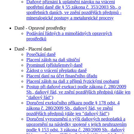
Daňové přiznání k uplatnění nároku na vrácení
spotřební daně dle § 55 zákona č. 353/2003 Sb., o
spotřebních daních, ve znění pozdějších předpisů -
mineralogické postupy a metalurgické procesy
Daně - Opravné prostředky
Podávání řádných a mimořádných opravných
prostředků
Daně - Placení daní
Posečkání daně
Placení záloh na daň silniční
Prominutí (příslušenství) daně
Žádost o vrácení přeplatku daně
Placení daní na účet finančního úřadu
Placení záloh na daň z příjmů fyzickými osobami
Postup při daňové exekuci podle zákona č. 280/2009
Sb., daňový řád, ve znění pozdějších předpisů (dále jen
"daňový řád")
Doručení exekučního příkazu podle § 178 odst. 4
zákona č. 280/2009 Sb., daňový řád, ve znění
pozdějších předpisů (dále jen "daňový řád")
Doručení vyrozumění o výši daňových nedoplatků a
upozornění na následky spojené s jejich neuhrazením
podle § 153 odst. 3 zákona č. 280/2009 Sb., daňový