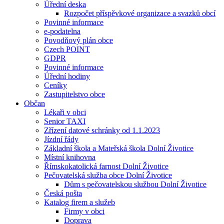
Úřední deska
Rozpočet příspěvkové organizace a svazků obcí
Povinné informace
e-podatelna
Povodňový plán obce
Czech POINT
GDPR
Povinné informace
Úřední hodiny
Ceníky
Zastupitelstvo obce
Občan
Lékaři v obci
Senior TAXI
Zřízení datové schránky od 1.1.2023
Jízdní řády
Základní škola a Mateřská škola Dolní Životice
Místní knihovna
Římskokatolická farnost Dolní Životice
Pečovatelská služba obce Dolní Životice
Dům s pečovatelskou službou Dolní Životice
Česká pošta
Katalog firem a služeb
Firmy v obci
Doprava