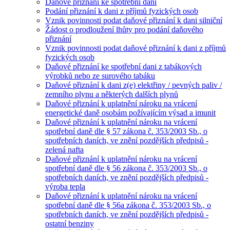
Daňové přiznání ke spotřební dani
Podání přiznání k dani z příjmů fyzických osob
Vznik povinnosti podat daňové přiznání k dani silniční
Žádost o prodloužení lhůty pro podání daňového
přiznání
Vznik povinnosti podat daňové přiznání k dani z příjmů
fyzických osob
Daňové přiznání ke spotřební dani z tabákových
výrobků nebo ze surového tabáku
Daňové přiznání k dani z(e) elektřiny / pevných paliv /
zemního plynu a některých dalších plynů
Daňové přiznání k uplatnění nároku na vrácení
energetické daně osobám požívajícím výsad a imunit
Daňové přiznání k uplatnění nároku na vrácení
spotřební daně dle § 57 zákona č. 353/2003 Sb., o
spotřebních daních, ve znění pozdějších předpisů -
zelená nafta
Daňové přiznání k uplatnění nároku na vrácení
spotřební daně dle § 56 zákona č. 353/2003 Sb., o
spotřebních daních, ve znění pozdějších předpisů -
výroba tepla
Daňové přiznání k uplatnění nároku na vrácení
spotřební daně dle § 56a zákona č. 353/2003 Sb., o
spotřebních daních, ve znění pozdějších předpisů -
ostatní benziny