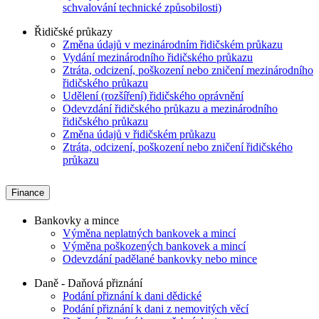
schvalování technické způsobilosti)
Řidičské průkazy
Změna údajů v mezinárodním řidičském průkazu
Vydání mezinárodního řidičského průkazu
Ztráta, odcizení, poškození nebo zničení mezinárodního
řidičského průkazu
Udělení (rozšíření) řidičského oprávnění
Odevzdání řidičského průkazu a mezinárodního
řidičského průkazu
Změna údajů v řidičském průkazu
Ztráta, odcizení, poškození nebo zničení řidičského
průkazu
Finance
Bankovky a mince
Výměna neplatných bankovek a mincí
Výměna poškozených bankovek a mincí
Odevzdání padělané bankovky nebo mince
Daně - Daňová přiznání
Podání přiznání k dani dědické
Podání přiznání k dani z nemovitých věcí