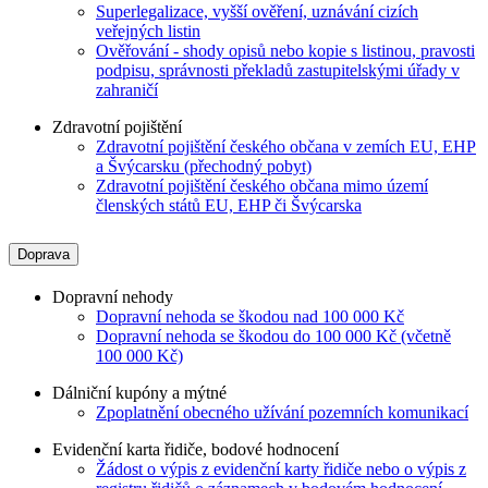
Superlegalizace, vyšší ověření, uznávání cizích
veřejných listin
Ověřování - shody opisů nebo kopie s listinou, pravosti
podpisu, správnosti překladů zastupitelskými úřady v
zahraničí
Zdravotní pojištění
Zdravotní pojištění českého občana v zemích EU, EHP
a Švýcarsku (přechodný pobyt)
Zdravotní pojištění českého občana mimo území
členských států EU, EHP či Švýcarska
Doprava
Dopravní nehody
Dopravní nehoda se škodou nad 100 000 Kč
Dopravní nehoda se škodou do 100 000 Kč (včetně
100 000 Kč)
Dálniční kupóny a mýtné
Zpoplatnění obecného užívání pozemních komunikací
Evidenční karta řidiče, bodové hodnocení
Žádost o výpis z evidenční karty řidiče nebo o výpis z