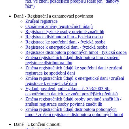
řád, ve znění pozdějších předpisů (dále jen "daňový
řád")
Daně - Registrační a oznamovací povinnost
Zrušení registrace
Oznámení změny registračních údajů
Registrace fyzické osoby povinné značit líh
Registrace distributora lihu - fyzická osoba
Registrace ke spotřební dani - fyzická osoba
Registrace k energetické dani - fyzická osoba
Registrace distributora pohonných hmot - fyzická osoba
Změna registračních údajů distributora lihu / zrušení
registrace distributora lihu
Změna registračních údajů ke spotřební dani / zrušení
registrace ke spotřební dani
Změna registračních údajů k energetické dani / zrušení
registrace k energetické dani
Vydání povolení podle zákona č. 353/2003 Sb.,
o spotřebních daních, ve znění pozdějších předpisů
Změna registračních údajů osoby povinné značit líh /
zrušení registrace osoby povinné značit líh
Změna registračních údajů distributora pohonných
hmot / zrušení registrace distributora pohonných hmot
Daně - Ukončení činnosti