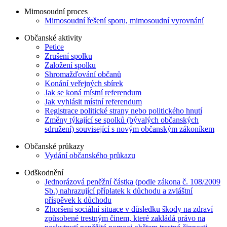
Mimosoudní proces
Mimosoudní řešení sporu, mimosoudní vyrovnání
Občanské aktivity
Petice
Zrušení spolku
Založení spolku
Shromažďování občanů
Konání veřejných sbírek
Jak se koná místní referendum
Jak vyhlásit místní referendum
Registrace politické strany nebo politického hnutí
Změny týkající se spolků (bývalých občanských
sdružení) související s novým občanským zákoníkem
Občanské průkazy
Vydání občanského průkazu
Odškodnění
Jednorázová peněžní částka (podle zákona č. 108/2009
Sb.) nahrazující příplatek k důchodu a zvláštní
příspěvek k důchodu
Zhoršení sociální situace v důsledku škody na zdraví
způsobené trestným činem, které zakládá právo na