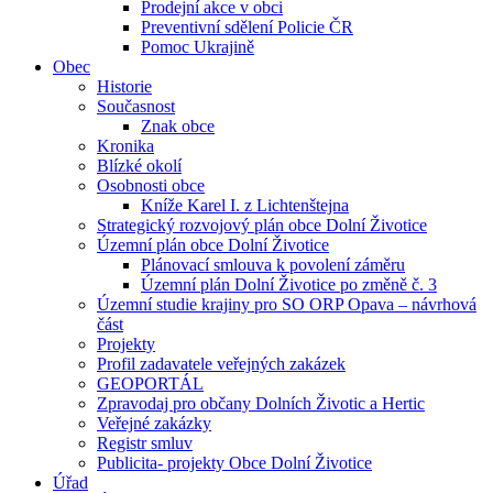
Prodejní akce v obci
Preventivní sdělení Policie ČR
Pomoc Ukrajině
Obec
Historie
Současnost
Znak obce
Kronika
Blízké okolí
Osobnosti obce
Kníže Karel I. z Lichtenštejna
Strategický rozvojový plán obce Dolní Životice
Územní plán obce Dolní Životice
Plánovací smlouva k povolení záměru
Územní plán Dolní Životice po změně č. 3
Územní studie krajiny pro SO ORP Opava – návrhová
část
Projekty
Profil zadavatele veřejných zakázek
GEOPORTÁL
Zpravodaj pro občany Dolních Životic a Hertic
Veřejné zakázky
Registr smluv
Publicita- projekty Obce Dolní Životice
Úřad