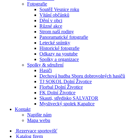
Fotografie
Soutěž Vesnice roku
Vítání občánků
Dění v obci
Různé akce
Strom naší rodiny
Panoramatické fotografie
Letecké snímky
Historické fotografie
Odkazy na youtube
Spolky a organizace
Spolky & sdružení
Hasiči
Dechová hudba Sboru dobrovolných hasičů
TJ SOKOL Dolní Životice
Florbal Dolní Životice
FK Dolní Životice
Skauti, středisko SALVATOR
Myslivecký spolek Kapalice
Kontakt
Napište nám
Mapa webu
Rezervace sportovišť
Katalog firem