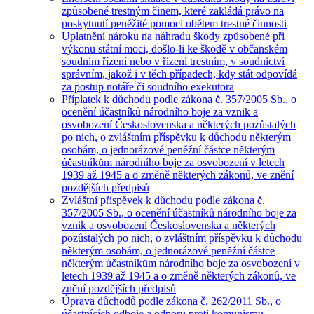
způsobené trestným činem, které zakládá právo na
poskytnutí peněžité pomoci obětem trestné činnosti
Uplatnění nároku na náhradu škody způsobené při
výkonu státní moci, došlo-li ke škodě v občanském
soudním řízení nebo v řízení trestním, v soudnictví
správním, jakož i v těch případech, kdy stát odpovídá
za postup notáře či soudního exekutora
Příplatek k důchodu podle zákona č. 357/2005 Sb., o
ocenění účastníků národního boje za vznik a
osvobození Československa a některých pozůstalých
po nich, o zvláštním příspěvku k důchodu některým
osobám, o jednorázové peněžní částce některým
účastníkům národního boje za osvobození v letech
1939 až 1945 a o změně některých zákonů, ve znění
pozdějších předpisů
Zvláštní příspěvek k důchodu podle zákona č.
357/2005 Sb., o ocenění účastníků národního boje za
vznik a osvobození Československa a některých
pozůstalých po nich, o zvláštním příspěvku k důchodu
některým osobám, o jednorázové peněžní částce
některým účastníkům národního boje za osvobození v
letech 1939 až 1945 a o změně některých zákonů, ve
znění pozdějších předpisů
Úprava důchodů podle zákona č. 262/2011 Sb., o
účastnících odboje a odporu proti komunismu