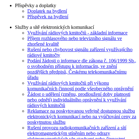
Příspěvky a doplatky
Doplatek na bydlení
Příspěvek na bydlení
Služby a sítě elektronických komunikací
Využívání rádiových kmitočtů - základní informace
Příjem rozhlasového nebo televizního signálu ve
zhoršené kvalitě
Rušení nebo chybovost signálu zařízení využívajícího
rádiové kmitočty
Podání žádosti o informace dle zákona č. 106/1999 Sb.,
o svobodném přístupu k informacím, ve znění
pozdějších předpisů, Českému telekomunikačnímu
úřadu
Využívání rádiových kmitočtů při výkonu
komunikačních činností podle všeobecného oprávnění
Žádost o udělení (změnu, prodloužení doby platnosti
nebo odnětí) individuálního oprávnění k využívání
rádiových kmitočtů
Reklamace na poskytovanou veřejně dostupnou službu
elektronických komunikací nebo na vyúčtování ceny za
poskytnutou službu
Rušení provozu radiokomunikačních zařízení a sítí
elektromagnetickým stíněním nebo odrazy
elektromagnetických vln stavbami nebo činnostmi