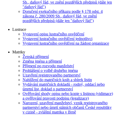
Sb., daňový řád, ve znění pozdějších předpisů (dále jen
"daňový řád")
Doručení exekučního příkazu podle § 178 odst. 4
zákona č. 280/2009 Sb., daňový řád, ve znění
pozdějších předpisů (dále jen "daňový řád")
Lustrace
Vystavení opisu lustračního osvědčení
Vystavení lustračního osvědčení jednotlivci
Vystavení lustračního osvědčení na žádost organizace
Matriky
Ženská příjmení
Změna jména a příjmení
Příjmení po rozvodu manželství
Prohlášení o volbě druhého jména
Uzavření registrovaného partnerství
Nahlížení do matričních knih a sbírek listin
Vydávání matričních dokladů - rodný, oddací nebo
úmrtní list, doklad o partnerství
Ověřování shody opisu nebo kopie s listinou (vidimace)
a ověřování pravosti podpisu (legalizace)
Narození, uzavření manželství, vznik registrovaného
partnerství nebo úmrtí státních občanů České republiky
v cizině - zvláštní matrika v Brně