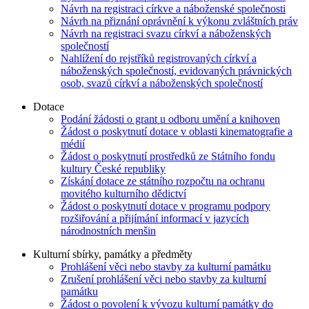
Návrh na registraci církve a náboženské společnosti
Návrh na přiznání oprávnění k výkonu zvláštních práv
Návrh na registraci svazu církví a náboženských
společností
Nahlížení do rejstříků registrovaných církví a
náboženských společností, evidovaných právnických
osob, svazů církví a náboženských společností
Dotace
Podání žádosti o grant u odboru umění a knihoven
Žádost o poskytnutí dotace v oblasti kinematografie a
médií
Žádost o poskytnutí prostředků ze Státního fondu
kultury České republiky
Získání dotace ze státního rozpočtu na ochranu
movitého kulturního dědictví
Žádost o poskytnutí dotace v programu podpory
rozšiřování a přijímání informací v jazycích
národnostních menšin
Kulturní sbírky, památky a předměty
Prohlášení věci nebo stavby za kulturní památku
Zrušení prohlášení věci nebo stavby za kulturní
památku
Žádost o povolení k vývozu kulturní památky do