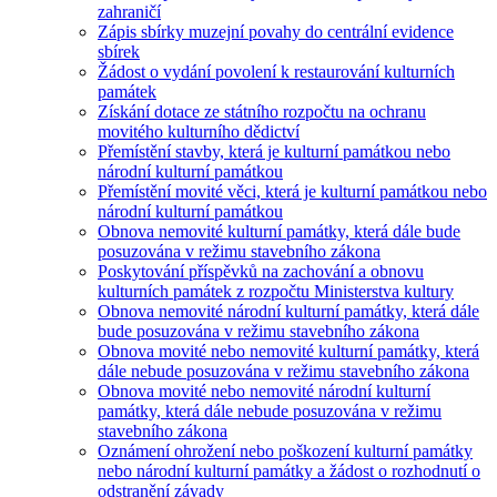
zahraničí
Zápis sbírky muzejní povahy do centrální evidence
sbírek
Žádost o vydání povolení k restaurování kulturních
památek
Získání dotace ze státního rozpočtu na ochranu
movitého kulturního dědictví
Přemístění stavby, která je kulturní památkou nebo
národní kulturní památkou
Přemístění movité věci, která je kulturní památkou nebo
národní kulturní památkou
Obnova nemovité kulturní památky, která dále bude
posuzována v režimu stavebního zákona
Poskytování příspěvků na zachování a obnovu
kulturních památek z rozpočtu Ministerstva kultury
Obnova nemovité národní kulturní památky, která dále
bude posuzována v režimu stavebního zákona
Obnova movité nebo nemovité kulturní památky, která
dále nebude posuzována v režimu stavebního zákona
Obnova movité nebo nemovité národní kulturní
památky, která dále nebude posuzována v režimu
stavebního zákona
Oznámení ohrožení nebo poškození kulturní památky
nebo národní kulturní památky a žádost o rozhodnutí o
odstranění závady