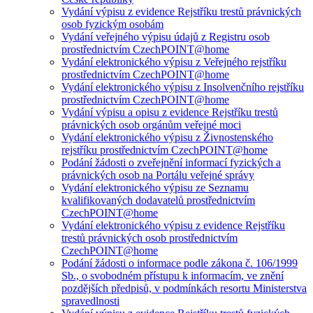
Vydání výpisu z evidence Rejstříku trestů právnických
osob fyzickým osobám
Vydání veřejného výpisu údajů z Registru osob
prostřednictvím CzechPOINT@home
Vydání elektronického výpisu z Veřejného rejstříku
prostřednictvím CzechPOINT@home
Vydání elektronického výpisu z Insolvenčního rejstříku
prostřednictvím CzechPOINT@home
Vydání výpisu a opisu z evidence Rejstříku trestů
právnických osob orgánům veřejné moci
Vydání elektronického výpisu z Živnostenského
rejstříku prostřednictvím CzechPOINT@home
Podání žádosti o zveřejnění informací fyzických a
právnických osob na Portálu veřejné správy
Vydání elektronického výpisu ze Seznamu
kvalifikovaných dodavatelů prostřednictvím
CzechPOINT@home
Vydání elektronického výpisu z evidence Rejstříku
trestů právnických osob prostřednictvím
CzechPOINT@home
Podání žádosti o informace podle zákona č. 106/1999
Sb., o svobodném přístupu k informacím, ve znění
pozdějších předpisů, v podmínkách resortu Ministerstva
spravedlnosti