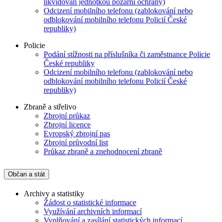
likvidován jednotkou požární ochrany)
Odcizení mobilního telefonu (zablokování nebo
odblokování mobilního telefonu Policií České
republiky)
Policie
Podání stížnosti na příslušníka či zaměstnance Policie
České republiky
Odcizení mobilního telefonu (zablokování nebo
odblokování mobilního telefonu Policií České
republiky)
Zbraně a střelivo
Zbrojní průkaz
Zbrojní licence
Evropský zbrojní pas
Zbrojní průvodní list
Průkaz zbraně a znehodnocení zbraně
Občan a stát
Archivy a statistiky
Žádost o statistické informace
Využívání archivních informací
Vyplňování a zasílání statistických informací