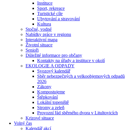
Instituce
Sport, rekreace
Turistické cíle
Ubytování a stravování
Kultura
Stočné, vodné
Nabídky práce v regionu
Interaktivní mapa
Životní situace
Senioři
Důležité informace pro občany
Kontakty na úřady a instituce v okolí
EKOLOGIE A ODPADY
Svozový kalendář
Sběr nebezpečných a velkoobjemových odpadů
2026
Zákony
Kompostujeme
Štěpkování
Lokální topeniště
Stromy a zeleň
Provozní řád sběrného dvora v Litultovicích
Krizové situace
Volný čas
Kalendář akcí