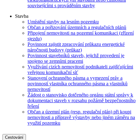
souvisejícími s prováděním stavby
Stavba
Umístění stavby na lesním pozemku
Občan a pořizování územních a regulačních plánů
Připojení nemovitosti na pozemní komunikaci (zřízení
sjezdu)
Povinnost zajistit zpracování průkazu energetické
náročnosti budovy (průkaz)
Povinnost stavebníků staveb, jejichž provedení je
spojeno se zemními pracemi
Využívání cizích nemovitostí podnikateli zajišťujícími
veřejnou komunikační síť
Stanovení ochranného pásma a vymezení práv a
povinností vlastníka ochranného pásma a vlastníků
nemovitostí
Žádost o stanovisko dotčeného orgánu státní správy k
dokumentaci staveb v rozsahu požárně bezpečnostního
řešení
Občan a územní plán (resp. regulační plán) při koupi
nemovitosti a přípravě výstavby nebo jiném záměru na
využití pozemku
Cestování