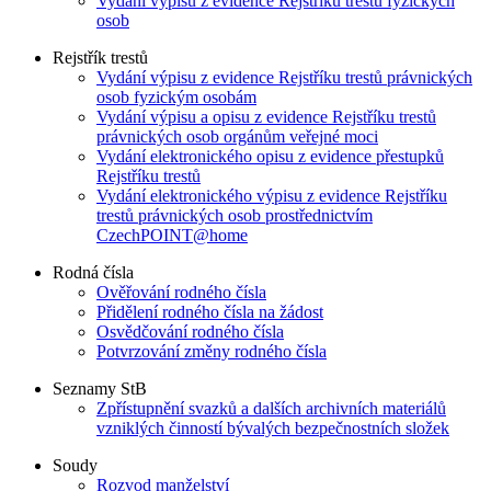
Vydání výpisu z evidence Rejstříku trestů fyzických
osob
Rejstřík trestů
Vydání výpisu z evidence Rejstříku trestů právnických
osob fyzickým osobám
Vydání výpisu a opisu z evidence Rejstříku trestů
právnických osob orgánům veřejné moci
Vydání elektronického opisu z evidence přestupků
Rejstříku trestů
Vydání elektronického výpisu z evidence Rejstříku
trestů právnických osob prostřednictvím
CzechPOINT@home
Rodná čísla
Ověřování rodného čísla
Přidělení rodného čísla na žádost
Osvědčování rodného čísla
Potvrzování změny rodného čísla
Seznamy StB
Zpřístupnění svazků a dalších archivních materiálů
vzniklých činností bývalých bezpečnostních složek
Soudy
Rozvod manželství