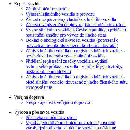
Registr vozidel
Zánik silničního vozidla
Vyřazení silničního vozidla z provozu
Žádost o zápis změny vlastníka silničního vozidla
Žádost o zápis změn údajů v registru silničních vozidel
Vývoz silničního vozidla z České republiky a přidělení
registrační značky pro vývoz do jiného státu
Doklad o ekologické likvidaci vozidla (potvrzení o
převzetí autovraku do zařízení ke sběru autovraků)
Zápis silničního vozidla do registru silničních vozidel -
nové, dosud neregistrované silniční vozidlo
Přidělení registrační značky vozidla a vydání
technického průkazu vozidla - v případě jejich ztráty,
poškození nebo odcizení
Zápis silničního vozidla do registru silničních vozidel -
ojeté silniční vozidlo, dovezené z jiného členského státu
Evropské unie
Veřejná doprava
Nespokojenost s veřejnou dopravou
Výroba a přestavba vozidla
Přestavba silničního vozidla
Výroba jednotlivého silničního vozidla (povolení
výroby jednotlivého silničního vozidla a následné