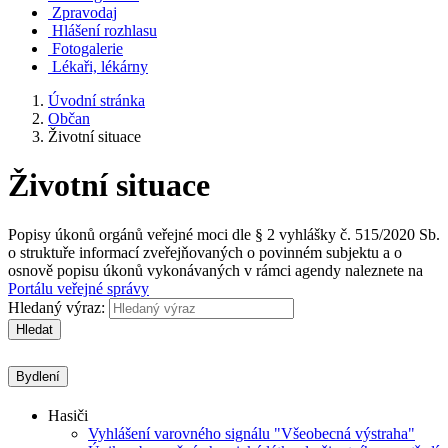
Zpravodaj
Hlášení rozhlasu
Fotogalerie
Lékaři, lékárny
Úvodní stránka
Občan
Životní situace
Životní situace
Popisy úkonů orgánů veřejné moci dle § 2 vyhlášky č. 515/2020 Sb.
o struktuře informací zveřejňovaných o povinném subjektu a o
osnově popisu úkonů vykonávaných v rámci agendy naleznete na
Portálu veřejné správy
Hledaný výraz:
Hledat
Bydlení
Hasiči
Vyhlášení varovného signálu "Všeobecná výstraha"