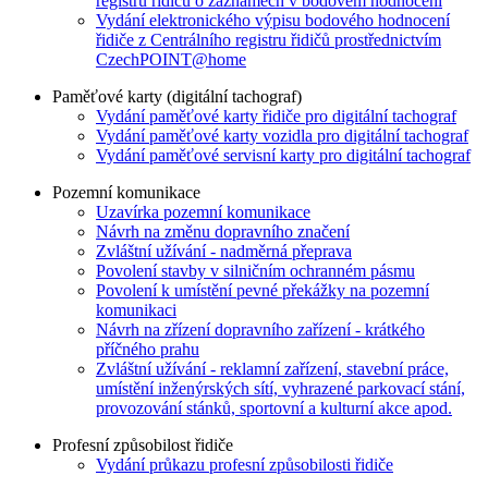
registru řidičů o záznamech v bodovém hodnocení
Vydání elektronického výpisu bodového hodnocení
řidiče z Centrálního registru řidičů prostřednictvím
CzechPOINT@home
Paměťové karty (digitální tachograf)
Vydání paměťové karty řidiče pro digitální tachograf
Vydání paměťové karty vozidla pro digitální tachograf
Vydání paměťové servisní karty pro digitální tachograf
Pozemní komunikace
Uzavírka pozemní komunikace
Návrh na změnu dopravního značení
Zvláštní užívání - nadměrná přeprava
Povolení stavby v silničním ochranném pásmu
Povolení k umístění pevné překážky na pozemní
komunikaci
Návrh na zřízení dopravního zařízení - krátkého
příčného prahu
Zvláštní užívání - reklamní zařízení, stavební práce,
umístění inženýrských sítí, vyhrazené parkovací stání,
provozování stánků, sportovní a kulturní akce apod.
Profesní způsobilost řidiče
Vydání průkazu profesní způsobilosti řidiče