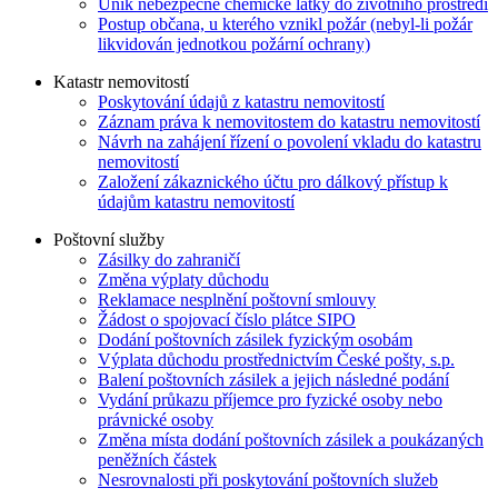
Únik nebezpečné chemické látky do životního prostředí
Postup občana, u kterého vznikl požár (nebyl-li požár
likvidován jednotkou požární ochrany)
Katastr nemovitostí
Poskytování údajů z katastru nemovitostí
Záznam práva k nemovitostem do katastru nemovitostí
Návrh na zahájení řízení o povolení vkladu do katastru
nemovitostí
Založení zákaznického účtu pro dálkový přístup k
údajům katastru nemovitostí
Poštovní služby
Zásilky do zahraničí
Změna výplaty důchodu
Reklamace nesplnění poštovní smlouvy
Žádost o spojovací číslo plátce SIPO
Dodání poštovních zásilek fyzickým osobám
Výplata důchodu prostřednictvím České pošty, s.p.
Balení poštovních zásilek a jejich následné podání
Vydání průkazu příjemce pro fyzické osoby nebo
právnické osoby
Změna místa dodání poštovních zásilek a poukázaných
peněžních částek
Nesrovnalosti při poskytování poštovních služeb