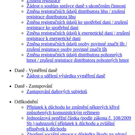
Zrušení registrace
Žádost o souhlas správce daně s ukončením činnosti
Změna registračních údajů distributora lihu / zrušení
registrace distributora lihu
Změna registračních údajů ke spotřební dani / zrušení
registrace ke spotřební dani
Změna registračních údajů k energetické dani / zrušení
registrace k energetické dani
Změna registračních údajů osoby povinné značit líh /
zrušení registrace osoby povinné značit líh
Změna registračních údajů distributora pohonných
hmot / zrušení registrace distributora pohonných hmot
Daně - Vyměření daně
Žádost o sdělení výsledku vyměření daně
Daně - Zastupování
Zastupování daňových subjektů
Odškodnění
Příplatek k důchodu ke zmírnění některých křivd
způsobených komunistickým režimem
Jednorázová peněžní částka (podle zákona č. 108/2009
Sb.) nahrazující příplatek k důchodu a zvláštní
příspěvek k důchodu
Zhoršení sociální situace v důsledku škody na zdraví