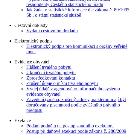
respondenty Českého statistického úřadu
Jak žádat o statistické informace dle zákona č. 89/1995
Sb., o státní statistické službě
Cestovní doklady
Vydání cestovního dokladu
Elektronický podpis
Elektronický podpis pro komunikaci s orgány veřejné
moci
Evidence obyvatel
Hlášení trvalého pobytu
Ukončení trvalého pobytu
Zprostředkování kontaktu
Zrušení údaje o místu trvalého pobytu
Výdej údajů z agendového informačního systému
evidence obyvatel
Zavedení (změna, zrušení) adresy, na kterou mají být
doručovány písemnosti podle zvláštního právního
předpisu
Exekuce
Podání podnětu na postup soudního exekutora
Postup při daňové exekuci podle zákona č. 280/2009