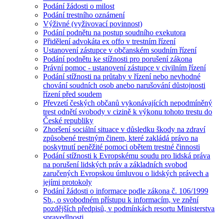
Podání žádosti o milost
Podání trestního oznámení
Výživné (vyživovací povinnost)
Podání podnětu na postup soudního exekutora
Přidělení advokáta ex offo v trestním řízení
Ustanovení zástupce v občanském soudním řízení
Podání podnětu ke stížnosti pro porušení zákona
Právní pomoc - ustanovení zástupce v civilním řízení
Podání stížnosti na průtahy v řízení nebo nevhodné
chování soudních osob anebo narušování důstojnosti
řízení před soudem
Převzetí českých občanů vykonávajících nepodmíněný
trest odnětí svobody v cizině k výkonu tohoto trestu do
České republiky
Zhoršení sociální situace v důsledku škody na zdraví
způsobené trestným činem, které zakládá právo na
poskytnutí peněžité pomoci obětem trestné činnosti
Podání stížnosti k Evropskému soudu pro lidská práva
na porušení lidských práv a základních svobod
zaručených Evropskou úmluvou o lidských právech a
jejími protokoly
Podání žádosti o informace podle zákona č. 106/1999
Sb., o svobodném přístupu k informacím, ve znění
pozdějších předpisů, v podmínkách resortu Ministerstva
spravedlnosti