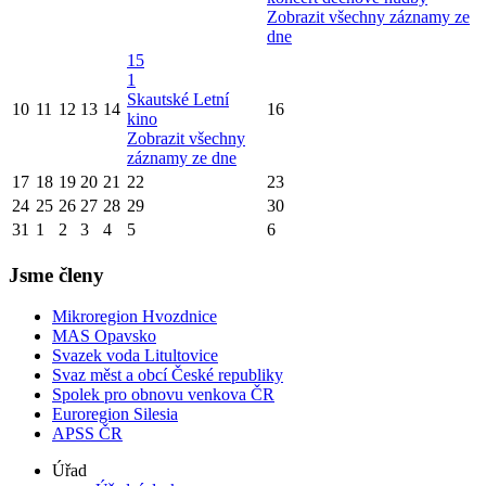
Zobrazit všechny záznamy ze
dne
15
1
Skautské Letní
10
11
12
13
14
16
kino
Zobrazit všechny
záznamy ze dne
17
18
19
20
21
22
23
24
25
26
27
28
29
30
31
1
2
3
4
5
6
Jsme členy
Mikroregion Hvozdnice
MAS Opavsko
Svazek voda Litultovice
Svaz měst a obcí České republiky
Spolek pro obnovu venkova ČR
Euroregion Silesia
APSS ČR
Úřad