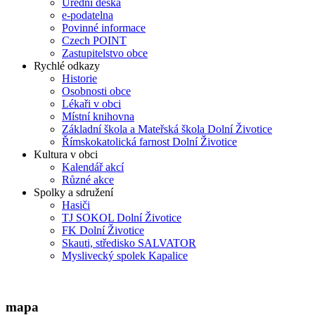
Úřední deska
e-podatelna
Povinné informace
Czech POINT
Zastupitelstvo obce
Rychlé odkazy
Historie
Osobnosti obce
Lékaři v obci
Místní knihovna
Základní škola a Mateřská škola Dolní Životice
Římskokatolická farnost Dolní Životice
Kultura v obci
Kalendář akcí
Různé akce
Spolky a sdružení
Hasiči
TJ SOKOL Dolní Životice
FK Dolní Životice
Skauti, středisko SALVATOR
Myslivecký spolek Kapalice
mapa