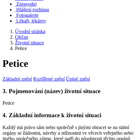
Zpravodaj
Hlášení rozhlasu
Fotogalerie
Lékaři, lékárny
Úvodní stránka
Občan
Životní situace
Petice
Petice
Základní znění
Rozšířené znění
Úplné znění
3. Pojmenování (název) životní situace
Petice
4. Základní informace k životní situaci
Každý má právo sám nebo společně s jinými obracet se na státní
orgány se žádostmi, návrhy a stížnostmi ve věcech veřejného nebo
jiného společného zájmu, které patří do působnosti těchto orgánů