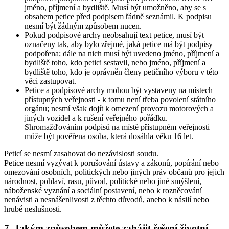
jméno, příjmení a bydliště. Musí být umožněno, aby se s
obsahem petice před podpisem řádně seznámil. K podpisu
nesmí být žádným způsobem nucen.
Pokud podpisové archy neobsahují text petice, musí být
označeny tak, aby bylo zřejmé, jaká petice má být podpisy
podpořena; dále na nich musí být uvedeno jméno, příjmení a
bydliště toho, kdo petici sestavil, nebo jméno, příjmení a
bydliště toho, kdo je oprávněn členy petičního výboru v této
věci zastupovat.
Petice a podpisové archy mohou být vystaveny na místech
přístupných veřejnosti - k tomu není třeba povolení státního
orgánu; nesmí však dojít k omezení provozu motorových a
jiných vozidel a k rušení veřejného pořádku.
Shromažďováním podpisů na místě přístupném veřejnosti
může být pověřena osoba, která dosáhla věku 16 let.
Peticí se nesmí zasahovat do nezávislosti soudu.
Petice nesmí vyzývat k porušování ústavy a zákonů, popírání nebo
omezování osobních, politických nebo jiných práv občanů pro jejich
národnost, pohlaví, rasu, původ, politické nebo jiné smýšlení,
náboženské vyznání a sociální postavení, nebo k rozněcování
nenávisti a nesnášenlivosti z těchto důvodů, anebo k násilí nebo
hrubé neslušnosti.
7. Jakým způsobem můžete zahájit řešení životní