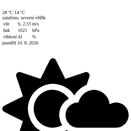
28 °C
14 °C
zataženo, severní větřík
vítr
S, 2.55
m/s
tlak
1021
hPa
vlhkost
41
%
pondělí 10. 8. 2026