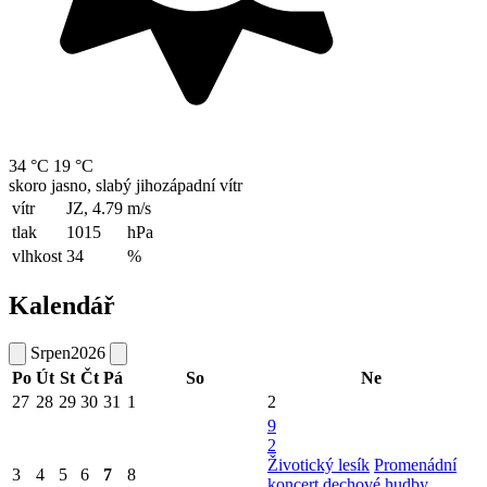
34 °C
19 °C
skoro jasno, slabý jihozápadní vítr
vítr
JZ, 4.79
m/s
tlak
1015
hPa
vlhkost
34
%
Kalendář
Srpen
2026
Po
Út
St
Čt
Pá
So
Ne
27
28
29
30
31
1
2
9
2
Životický lesík
Promenádní
3
4
5
6
7
8
koncert dechové hudby