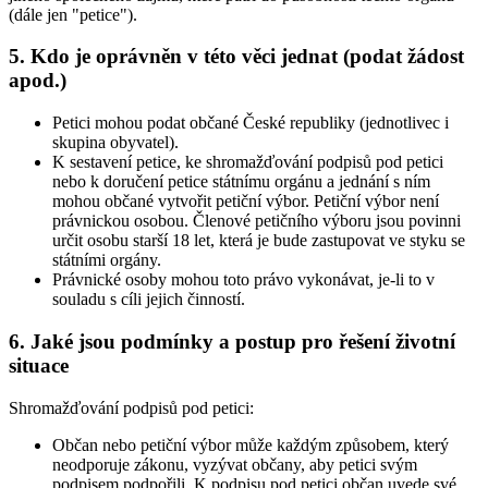
(dále jen "petice").
5. Kdo je oprávněn v této věci jednat (podat žádost
apod.)
Petici mohou podat občané České republiky (jednotlivec i
skupina obyvatel).
K sestavení petice, ke shromažďování podpisů pod petici
nebo k doručení petice státnímu orgánu a jednání s ním
mohou občané vytvořit petiční výbor. Petiční výbor není
právnickou osobou. Členové petičního výboru jsou povinni
určit osobu starší 18 let, která je bude zastupovat ve styku se
státními orgány.
Právnické osoby mohou toto právo vykonávat, je-li to v
souladu s cíli jejich činností.
6. Jaké jsou podmínky a postup pro řešení životní
situace
Shromažďování podpisů pod petici:
Občan nebo petiční výbor může každým způsobem, který
neodporuje zákonu, vyzývat občany, aby petici svým
podpisem podpořili. K podpisu pod petici občan uvede své