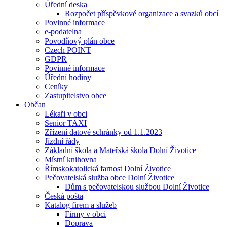
Úřední deska
Rozpočet příspěvkové organizace a svazků obcí
Povinné informace
e-podatelna
Povodňový plán obce
Czech POINT
GDPR
Povinné informace
Úřední hodiny
Ceníky
Zastupitelstvo obce
Občan
Lékaři v obci
Senior TAXI
Zřízení datové schránky od 1.1.2023
Jízdní řády
Základní škola a Mateřská škola Dolní Životice
Místní knihovna
Římskokatolická farnost Dolní Životice
Pečovatelská služba obce Dolní Životice
Dům s pečovatelskou službou Dolní Životice
Česká pošta
Katalog firem a služeb
Firmy v obci
Doprava