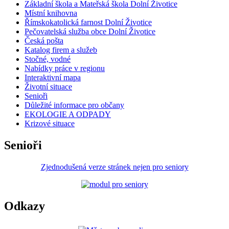
Základní škola a Mateřská škola Dolní Životice
Místní knihovna
Římskokatolická farnost Dolní Životice
Pečovatelská služba obce Dolní Životice
Česká pošta
Katalog firem a služeb
Stočné, vodné
Nabídky práce v regionu
Interaktivní mapa
Životní situace
Senioři
Důležité informace pro občany
EKOLOGIE A ODPADY
Krizové situace
Senioři
Zjednodušená verze stránek nejen pro seniory
Odkazy