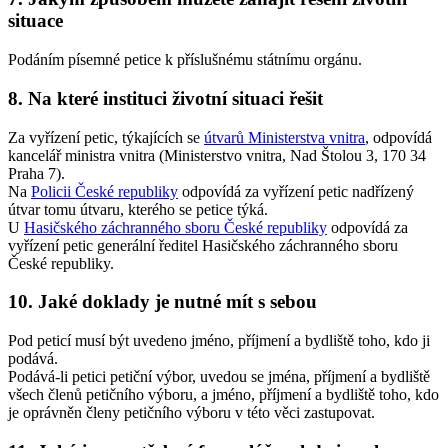
situace
Podáním písemné petice k příslušnému státnímu orgánu.
8. Na které instituci životní situaci řešit
Za vyřízení petic, týkajících se
útvarů Ministerstva vnitra
, odpovídá
kancelář ministra vnitra (Ministerstvo vnitra, Nad Štolou 3, 170 34
Praha 7).
Na
Policii České republiky
odpovídá za vyřízení petic nadřízený
útvar tomu útvaru, kterého se petice týká.
U
Hasičského záchranného sboru České republiky
odpovídá za
vyřízení petic generální ředitel Hasičského záchranného sboru
České republiky.
10. Jaké doklady je nutné mít s sebou
Pod peticí musí být uvedeno jméno, příjmení a bydliště toho, kdo ji
podává.
Podává-li petici petiční výbor, uvedou se jména, příjmení a bydliště
všech členů petičního výboru, a jméno, příjmení a bydliště toho, kdo
je oprávněn členy petičního výboru v této věci zastupovat.