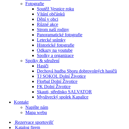
Fotografie
Soutěž Vesnice roku
Vítání občánků
Dění v obci
Různé akce
Strom naší rodiny
Panoramatické fotografie
Letecké snímky
Historické fotografie
Odkazy na youtube
Spolky a organizace
Spolky & sdružení
Hasiči
Dechová hudba Sboru dobrovolných hasičů
TJ SOKOL Dolní Životice
Florbal Dolní Životice
FK Dolní Životice
Skauti, středisko SALVATOR
Myslivecký spolek Kapalice
Kontakt
Napište nám
Mapa webu
Rezervace sportovišť
Katalog firem