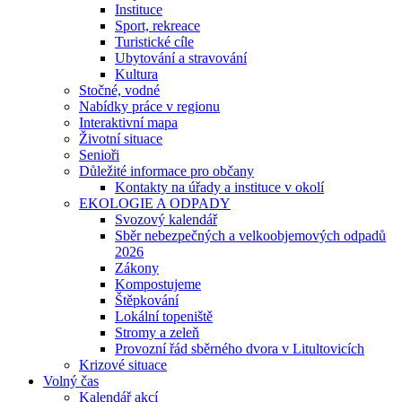
Instituce
Sport, rekreace
Turistické cíle
Ubytování a stravování
Kultura
Stočné, vodné
Nabídky práce v regionu
Interaktivní mapa
Životní situace
Senioři
Důležité informace pro občany
Kontakty na úřady a instituce v okolí
EKOLOGIE A ODPADY
Svozový kalendář
Sběr nebezpečných a velkoobjemových odpadů
2026
Zákony
Kompostujeme
Štěpkování
Lokální topeniště
Stromy a zeleň
Provozní řád sběrného dvora v Litultovicích
Krizové situace
Volný čas
Kalendář akcí