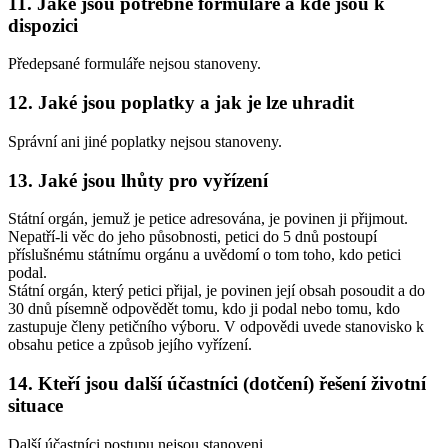
11. Jaké jsou potřebné formuláře a kde jsou k
dispozici
Předepsané formuláře nejsou stanoveny.
12. Jaké jsou poplatky a jak je lze uhradit
Správní ani jiné poplatky nejsou stanoveny.
13. Jaké jsou lhůty pro vyřízení
Státní orgán, jemuž je petice adresována, je povinen ji přijmout.
Nepatří-li věc do jeho působnosti, petici do 5 dnů postoupí
příslušnému státnímu orgánu a uvědomí o tom toho, kdo petici
podal.
Státní orgán, který petici přijal, je povinen její obsah posoudit a do
30 dnů písemně odpovědět tomu, kdo ji podal nebo tomu, kdo
zastupuje členy petičního výboru. V odpovědi uvede stanovisko k
obsahu petice a způsob jejího vyřízení.
14. Kteří jsou další účastníci (dotčení) řešení životní
situace
Další účastníci postupu nejsou stanoveni.