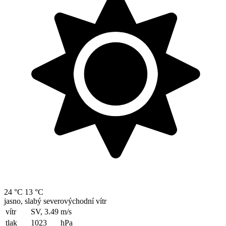
24 °C
13 °C
jasno, slabý severovýchodní vítr
vítr
SV, 3.49
m/s
tlak
1023
hPa