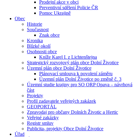
Prodejní akce v obci
Preventivní sdělení Policie ČR
Pomoc Ukrajině
Obec
Historie
Současnost
Znak obce
Kronika
Blízké okolí
Osobnosti obce
Kníže Karel I. z Lichtenštejna
Strategický rozvojový plán obce Dolní Životice
Územní plán obce Dolní Životice
Plánovací smlouva k povolení záměru
Územní plán Dolní Životice po změně č. 3
Územní studie krajiny pro SO ORP Opava – návrhová
část
Projekty
Profil zadavatele veřejných zakázek
GEOPORTÁL
Zpravodaj pro občany Dolních Životic a Hertic
Veřejné zakázky
Registr smluv
Publicita- projekty Obce Dolní Životice
Úřad