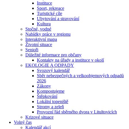
Instituce
Sport, rekreace
Turistické cíle
Ubytování a stravování
Kultura
Stočné, vodné
Nabídky práce v regionu
Interaktivní mapa
Životní situace
Senioři
Důležité informace pro občany
Kontakty na úřady a instituce v okolí
EKOLOGIE A ODPADY
Svozový kalendář
Sběr nebezpečných a velkoobjemových odpadů
2026
Zákony
Kompostujeme
Štěpkování
Lokální topeniště
Stromy a zeleň
Provozní řád sběrného dvora v Litultovicích
Krizové situace
Volný čas
Kalendář akcí