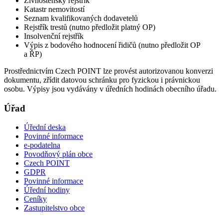
Živnostenský rejstřík
Katastr nemovitostí
Seznam kvalifikovaných dodavetelů
Rejstřík trestů (nutno předložit platný OP)
Insolvenční rejstřík
Výpis z bodového hodnocení řidičů (nutno předložit OP
a ŘP)
Prostřednictvím Czech POINT lze provést autorizovanou konverzi
dokumentu, zřídit datovou schránku pro fyzickou i právnickou
osobu. Výpisy jsou vydávány v úředních hodinách obecního úřadu.
Úřad
Úřední deska
Povinné informace
e-podatelna
Povodňový plán obce
Czech POINT
GDPR
Povinné informace
Úřední hodiny
Ceníky
Zastupitelstvo obce