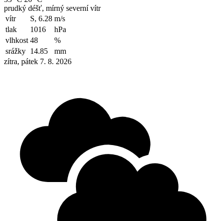
prudký déšť, mírný severní vítr
vítr
S, 6.28
m/s
tlak
1016
hPa
vlhkost
48
%
srážky
14.85
mm
zítra, pátek 7. 8. 2026