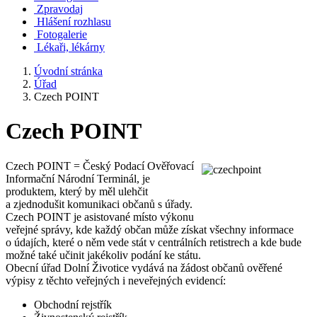
Zpravodaj
Hlášení rozhlasu
Fotogalerie
Lékaři, lékárny
Úvodní stránka
Úřad
Czech POINT
Czech POINT
Czech POINT = Český Podací Ověřovací
Informační Národní Terminál, je
produktem, který by měl ulehčit
a zjednodušit komunikaci občanů s úřady.
Czech POINT je asistované místo výkonu
veřejné správy, kde každý občan může získat všechny informace
o údajích, které o něm vede stát v centrálních retistrech a kde bude
možné také učinit jakékoliv podání ke státu.
Obecní úřad Dolní Životice vydává na žádost občanů ověřené
výpisy z těchto veřejných i neveřejných evidencí:
Obchodní rejstřík