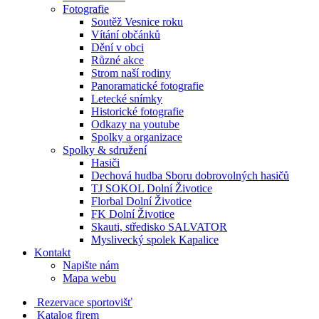
Fotografie
Soutěž Vesnice roku
Vítání občánků
Dění v obci
Různé akce
Strom naší rodiny
Panoramatické fotografie
Letecké snímky
Historické fotografie
Odkazy na youtube
Spolky a organizace
Spolky & sdružení
Hasiči
Dechová hudba Sboru dobrovolných hasičů
TJ SOKOL Dolní Životice
Florbal Dolní Životice
FK Dolní Životice
Skauti, středisko SALVATOR
Myslivecký spolek Kapalice
Kontakt
Napište nám
Mapa webu
Rezervace sportovišť
Katalog firem