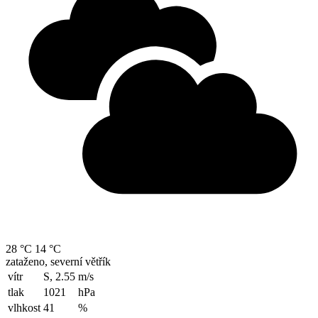
28 °C
14 °C
zataženo, severní větřík
vítr
S, 2.55
m/s
tlak
1021
hPa
vlhkost
41
%