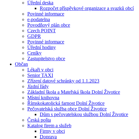
Úřední deska
Rozpočet příspěvkové organizace a svazků obcí
Povinné informace
e-podatelna
Povodňový plán obce
Czech POINT
GDPR
Povinné informace
Úřední hodiny
Ceníky
Zastupitelstvo obce
Občan
Lékaři v obci
Senior TAXI
Zřízení datové schránky od 1.1.2023
Jízdní řády
Základní škola a Mateřská škola Dolní Životice
Místní knihovna
Římskokatolická farnost Dolní Životice
Pečovatelská služba obce Dolní Životice
Dům s pečovatelskou službou Dolní Životice
Česká pošta
Katalog firem a služeb
Firmy v obci
Doprava