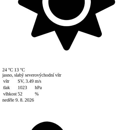
24 °C
13 °C
jasno, slabý severovýchodní vítr
vítr
SV, 3.49
m/s
tlak
1023
hPa
vlhkost
52
%
neděle 9. 8. 2026