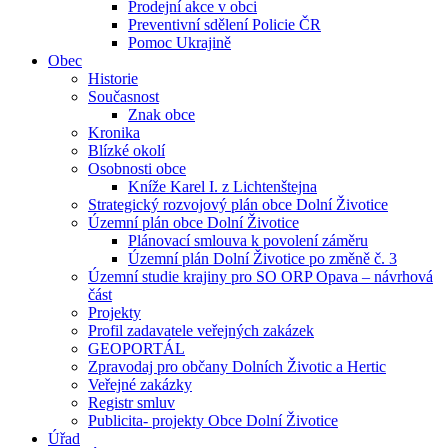
Prodejní akce v obci
Preventivní sdělení Policie ČR
Pomoc Ukrajině
Obec
Historie
Současnost
Znak obce
Kronika
Blízké okolí
Osobnosti obce
Kníže Karel I. z Lichtenštejna
Strategický rozvojový plán obce Dolní Životice
Územní plán obce Dolní Životice
Plánovací smlouva k povolení záměru
Územní plán Dolní Životice po změně č. 3
Územní studie krajiny pro SO ORP Opava – návrhová
část
Projekty
Profil zadavatele veřejných zakázek
GEOPORTÁL
Zpravodaj pro občany Dolních Životic a Hertic
Veřejné zakázky
Registr smluv
Publicita- projekty Obce Dolní Životice
Úřad