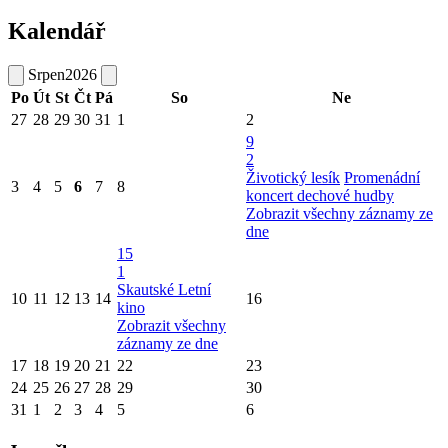
Kalendář
Srpen
2026
Po
Út
St
Čt
Pá
So
Ne
27
28
29
30
31
1
2
9
2
Životický lesík
Promenádní
3
4
5
6
7
8
koncert dechové hudby
Zobrazit všechny záznamy ze
dne
15
1
Skautské Letní
10
11
12
13
14
16
kino
Zobrazit všechny
záznamy ze dne
17
18
19
20
21
22
23
24
25
26
27
28
29
30
31
1
2
3
4
5
6