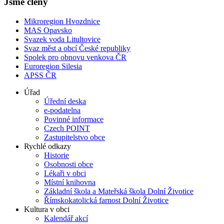
Jsme členy
Mikroregion Hvozdnice
MAS Opavsko
Svazek voda Litultovice
Svaz měst a obcí České republiky
Spolek pro obnovu venkova ČR
Euroregion Silesia
APSS ČR
Úřad
Úřední deska
e-podatelna
Povinné informace
Czech POINT
Zastupitelstvo obce
Rychlé odkazy
Historie
Osobnosti obce
Lékaři v obci
Místní knihovna
Základní škola a Mateřská škola Dolní Životice
Římskokatolická farnost Dolní Životice
Kultura v obci
Kalendář akcí