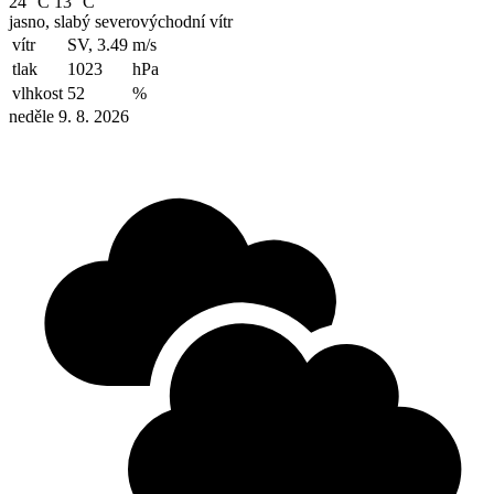
24 °C
13 °C
jasno, slabý severovýchodní vítr
vítr
SV, 3.49
m/s
tlak
1023
hPa
vlhkost
52
%
neděle 9. 8. 2026