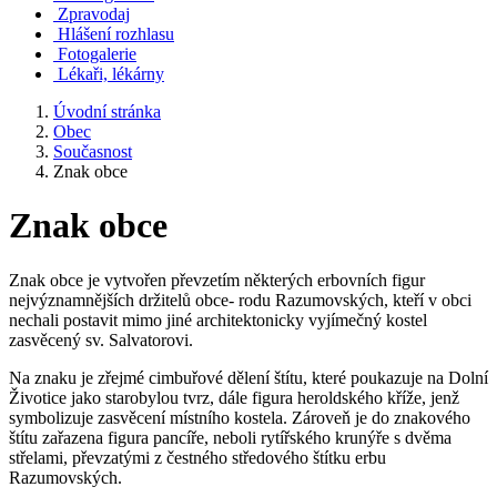
Zpravodaj
Hlášení rozhlasu
Fotogalerie
Lékaři, lékárny
Úvodní stránka
Obec
Současnost
Znak obce
Znak obce
Znak obce je vytvořen převzetím některých erbovních figur
nejvýznamnějších držitelů obce- rodu Razumovských, kteří v obci
nechali postavit mimo jiné architektonicky vyjímečný kostel
zasvěcený sv. Salvatorovi.
Na znaku je zřejmé cimbuřové dělení štítu, které poukazuje na Dolní
Životice jako starobylou tvrz, dále figura heroldského kříže, jenž
symbolizuje zasvěcení místního kostela. Zároveň je do znakového
štítu zařazena figura pancíře, neboli rytířského krunýře s dvěma
střelami, převzatými z čestného středového štítku erbu
Razumovských.