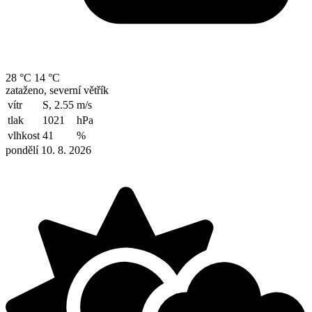
28 °C
14 °C
zataženo, severní větřík
vítr
S, 2.55
m/s
tlak
1021
hPa
vlhkost
41
%
pondělí 10. 8. 2026