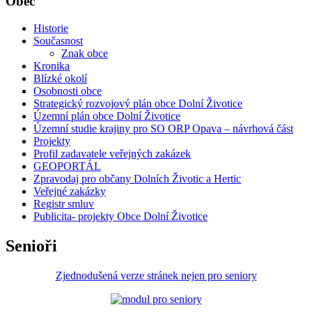
Obec
Historie
Současnost
Znak obce
Kronika
Blízké okolí
Osobnosti obce
Strategický rozvojový plán obce Dolní Životice
Územní plán obce Dolní Životice
Územní studie krajiny pro SO ORP Opava – návrhová část
Projekty
Profil zadavatele veřejných zakázek
GEOPORTÁL
Zpravodaj pro občany Dolních Životic a Hertic
Veřejné zakázky
Registr smluv
Publicita- projekty Obce Dolní Životice
Senioři
Zjednodušená verze stránek nejen pro seniory