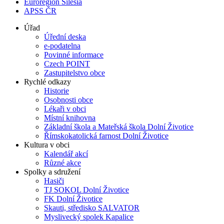
Euroregion Silesia
APSS ČR
Úřad
Úřední deska
e-podatelna
Povinné informace
Czech POINT
Zastupitelstvo obce
Rychlé odkazy
Historie
Osobnosti obce
Lékaři v obci
Místní knihovna
Základní škola a Mateřská škola Dolní Životice
Římskokatolická farnost Dolní Životice
Kultura v obci
Kalendář akcí
Různé akce
Spolky a sdružení
Hasiči
TJ SOKOL Dolní Životice
FK Dolní Životice
Skauti, středisko SALVATOR
Myslivecký spolek Kapalice