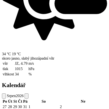
34 °C
19 °C
skoro jasno, slabý jihozápadní vítr
vítr
JZ, 4.79
m/s
tlak
1015
hPa
vlhkost
34
%
Kalendář
Srpen
2026
Po
Út
St
Čt
Pá
So
Ne
27
28
29
30
31
1
2