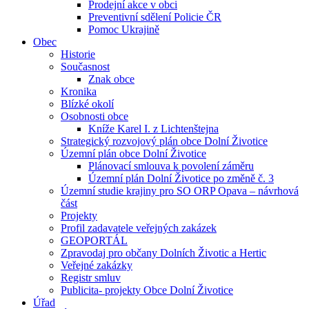
Prodejní akce v obci
Preventivní sdělení Policie ČR
Pomoc Ukrajině
Obec
Historie
Současnost
Znak obce
Kronika
Blízké okolí
Osobnosti obce
Kníže Karel I. z Lichtenštejna
Strategický rozvojový plán obce Dolní Životice
Územní plán obce Dolní Životice
Plánovací smlouva k povolení záměru
Územní plán Dolní Životice po změně č. 3
Územní studie krajiny pro SO ORP Opava – návrhová
část
Projekty
Profil zadavatele veřejných zakázek
GEOPORTÁL
Zpravodaj pro občany Dolních Životic a Hertic
Veřejné zakázky
Registr smluv
Publicita- projekty Obce Dolní Životice
Úřad