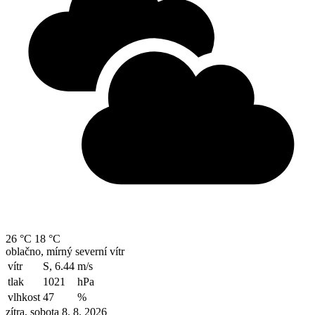
26 °C
18 °C
oblačno, mírný severní vítr
vítr
S, 6.44
m/s
tlak
1021
hPa
vlhkost
47
%
zítra, sobota 8. 8. 2026