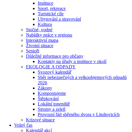
Instituce
Sport, rekreace
Turistické cíle
Ubytování a stravování
Kultura
Stočné, vodné
Nabídky práce v regionu
Interaktivní mapa
Životní situace
Senioři
Důležité informace pro občany
Kontakty na úřady a instituce v okolí
EKOLOGIE A ODPADY
Svozový kalendář
Sběr nebezpečných a velkoobjemových odpadů
2026
Zákony
Kompostujeme
Štěpkování
Lokální topeniště
Stromy a zeleň
Provozní řád sběrného dvora v Litultovicích
Krizové situace
Volný čas
Kalendář akcí