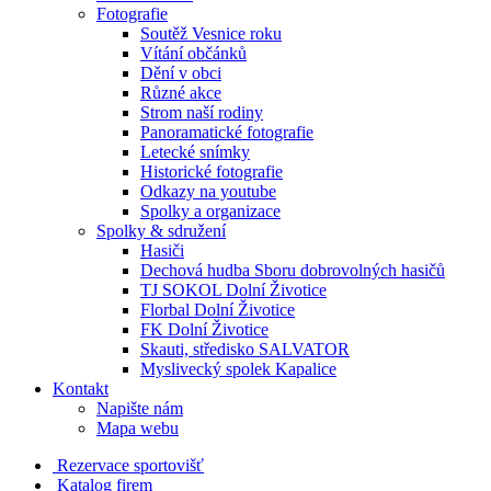
Fotografie
Soutěž Vesnice roku
Vítání občánků
Dění v obci
Různé akce
Strom naší rodiny
Panoramatické fotografie
Letecké snímky
Historické fotografie
Odkazy na youtube
Spolky a organizace
Spolky & sdružení
Hasiči
Dechová hudba Sboru dobrovolných hasičů
TJ SOKOL Dolní Životice
Florbal Dolní Životice
FK Dolní Životice
Skauti, středisko SALVATOR
Myslivecký spolek Kapalice
Kontakt
Napište nám
Mapa webu
Rezervace sportovišť
Katalog firem