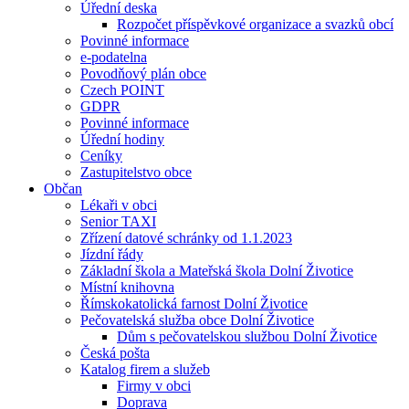
Úřední deska
Rozpočet příspěvkové organizace a svazků obcí
Povinné informace
e-podatelna
Povodňový plán obce
Czech POINT
GDPR
Povinné informace
Úřední hodiny
Ceníky
Zastupitelstvo obce
Občan
Lékaři v obci
Senior TAXI
Zřízení datové schránky od 1.1.2023
Jízdní řády
Základní škola a Mateřská škola Dolní Životice
Místní knihovna
Římskokatolická farnost Dolní Životice
Pečovatelská služba obce Dolní Životice
Dům s pečovatelskou službou Dolní Životice
Česká pošta
Katalog firem a služeb
Firmy v obci
Doprava