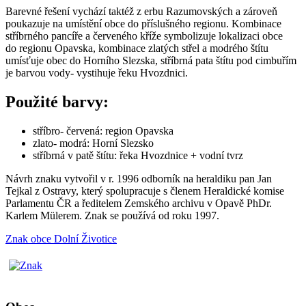
Barevné řešení vychází taktéž z erbu Razumovských a zároveň
poukazuje na umístění obce do příslušného regionu. Kombinace
stříbrného pancíře a červeného kříže symbolizuje lokalizaci obce
do regionu Opavska, kombinace zlatých střel a modrého štítu
umísťuje obec do Horního Slezska, stříbrná pata štítu pod cimbuřím
je barvou vody- vystihuje řeku Hvozdnici.
Použité barvy:
stříbro- červená: region Opavska
zlato- modrá: Horní Slezsko
stříbrná v patě štítu: řeka Hvozdnice + vodní tvrz
Návrh znaku vytvořil v r. 1996 odborník na heraldiku pan Jan
Tejkal z Ostravy, který spolupracuje s členem Heraldické komise
Parlamentu ČR a ředitelem Zemského archivu v Opavě PhDr.
Karlem Mülerem. Znak se používá od roku 1997.
Znak obce Dolní Životice