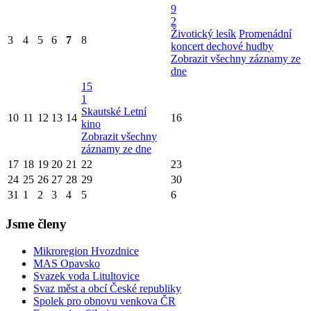
9
2
Životický lesík
Promenádní
3
4
5
6
7
8
koncert dechové hudby
Zobrazit všechny záznamy ze
dne
15
1
Skautské Letní
10
11
12
13
14
16
kino
Zobrazit všechny
záznamy ze dne
17
18
19
20
21
22
23
24
25
26
27
28
29
30
31
1
2
3
4
5
6
Jsme členy
Mikroregion Hvozdnice
MAS Opavsko
Svazek voda Litultovice
Svaz měst a obcí České republiky
Spolek pro obnovu venkova ČR