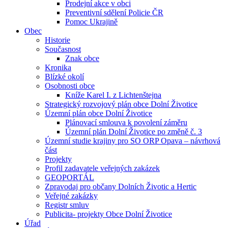
Prodejní akce v obci
Preventivní sdělení Policie ČR
Pomoc Ukrajině
Obec
Historie
Současnost
Znak obce
Kronika
Blízké okolí
Osobnosti obce
Kníže Karel I. z Lichtenštejna
Strategický rozvojový plán obce Dolní Životice
Územní plán obce Dolní Životice
Plánovací smlouva k povolení záměru
Územní plán Dolní Životice po změně č. 3
Územní studie krajiny pro SO ORP Opava – návrhová
část
Projekty
Profil zadavatele veřejných zakázek
GEOPORTÁL
Zpravodaj pro občany Dolních Životic a Hertic
Veřejné zakázky
Registr smluv
Publicita- projekty Obce Dolní Životice
Úřad