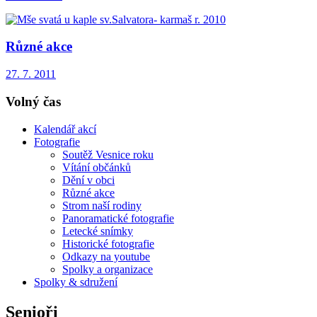
Různé akce
27. 7. 2011
Volný čas
Kalendář akcí
Fotografie
Soutěž Vesnice roku
Vítání občánků
Dění v obci
Různé akce
Strom naší rodiny
Panoramatické fotografie
Letecké snímky
Historické fotografie
Odkazy na youtube
Spolky a organizace
Spolky & sdružení
Senioři