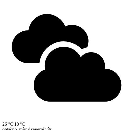
26 °C
18 °C
oblačno, mírný severní vítr