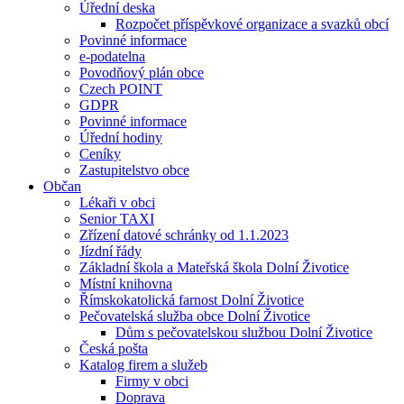
Úřední deska
Rozpočet příspěvkové organizace a svazků obcí
Povinné informace
e-podatelna
Povodňový plán obce
Czech POINT
GDPR
Povinné informace
Úřední hodiny
Ceníky
Zastupitelstvo obce
Občan
Lékaři v obci
Senior TAXI
Zřízení datové schránky od 1.1.2023
Jízdní řády
Základní škola a Mateřská škola Dolní Životice
Místní knihovna
Římskokatolická farnost Dolní Životice
Pečovatelská služba obce Dolní Životice
Dům s pečovatelskou službou Dolní Životice
Česká pošta
Katalog firem a služeb
Firmy v obci
Doprava