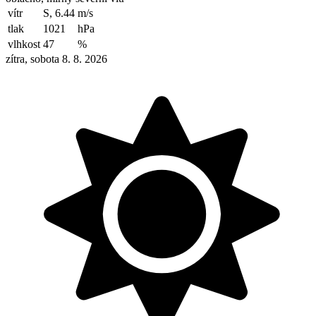
vítr
S, 6.44
m/s
tlak
1021
hPa
vlhkost
47
%
zítra, sobota 8. 8. 2026