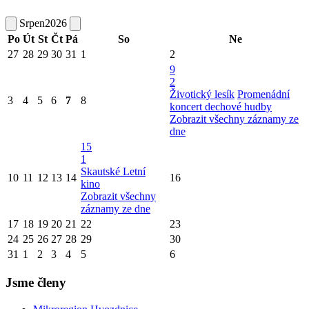
Srpen
2026
Po
Út
St
Čt
Pá
So
Ne
27
28
29
30
31
1
2
9
2
Životický lesík
Promenádní
3
4
5
6
7
8
koncert dechové hudby
Zobrazit všechny záznamy ze
dne
15
1
Skautské Letní
10
11
12
13
14
16
kino
Zobrazit všechny
záznamy ze dne
17
18
19
20
21
22
23
24
25
26
27
28
29
30
31
1
2
3
4
5
6
Jsme členy