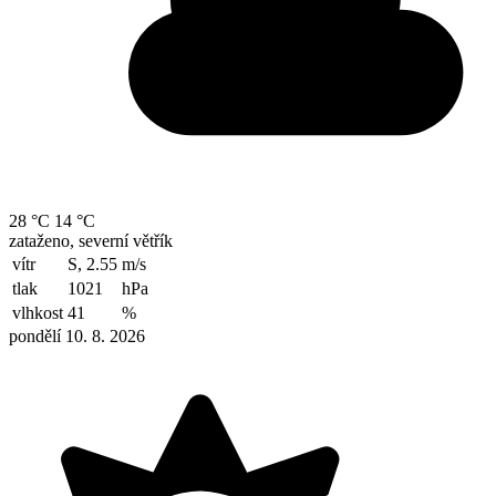
28 °C
14 °C
zataženo, severní větřík
vítr
S, 2.55
m/s
tlak
1021
hPa
vlhkost
41
%
pondělí 10. 8. 2026