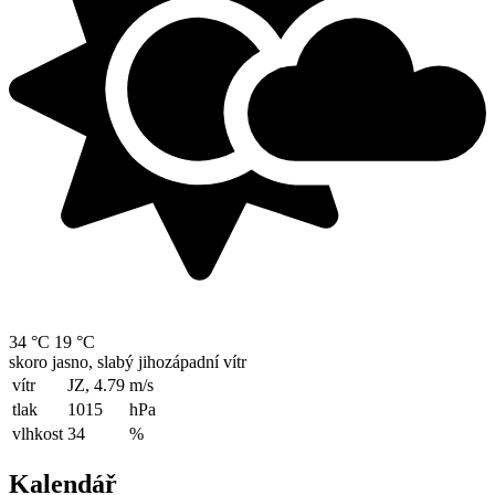
34 °C
19 °C
skoro jasno, slabý jihozápadní vítr
vítr
JZ, 4.79
m/s
tlak
1015
hPa
vlhkost
34
%
Kalendář