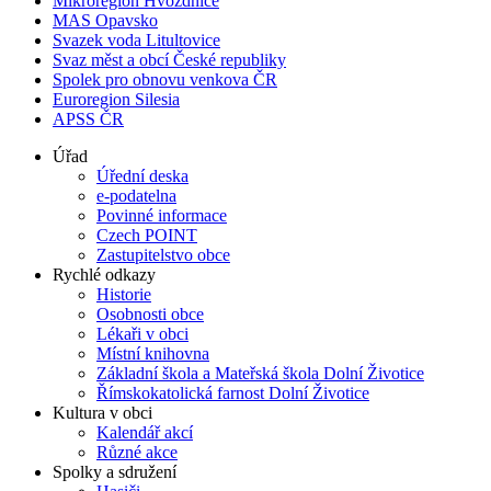
Mikroregion Hvozdnice
MAS Opavsko
Svazek voda Litultovice
Svaz měst a obcí České republiky
Spolek pro obnovu venkova ČR
Euroregion Silesia
APSS ČR
Úřad
Úřední deska
e-podatelna
Povinné informace
Czech POINT
Zastupitelstvo obce
Rychlé odkazy
Historie
Osobnosti obce
Lékaři v obci
Místní knihovna
Základní škola a Mateřská škola Dolní Životice
Římskokatolická farnost Dolní Životice
Kultura v obci
Kalendář akcí
Různé akce
Spolky a sdružení