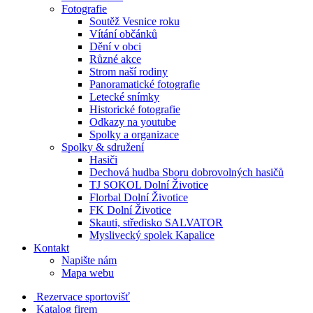
Fotografie
Soutěž Vesnice roku
Vítání občánků
Dění v obci
Různé akce
Strom naší rodiny
Panoramatické fotografie
Letecké snímky
Historické fotografie
Odkazy na youtube
Spolky a organizace
Spolky & sdružení
Hasiči
Dechová hudba Sboru dobrovolných hasičů
TJ SOKOL Dolní Životice
Florbal Dolní Životice
FK Dolní Životice
Skauti, středisko SALVATOR
Myslivecký spolek Kapalice
Kontakt
Napište nám
Mapa webu
Rezervace sportovišť
Katalog firem