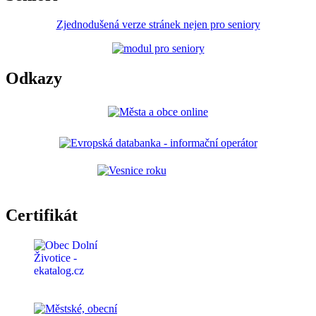
Zjednodušená verze stránek nejen pro seniory
Odkazy
Certifikát