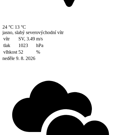
24 °C
13 °C
jasno, slabý severovýchodní vítr
vítr
SV, 3.49
m/s
tlak
1023
hPa
vlhkost
52
%
neděle 9. 8. 2026