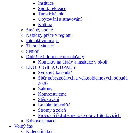
Instituce
Sport, rekreace
Turistické cíle
Ubytování a stravování
Kultura
Stočné, vodné
Nabídky práce v regionu
Interaktivní mapa
Životní situace
Senioři
Důležité informace pro občany
Kontakty na úřady a instituce v okolí
EKOLOGIE A ODPADY
Svozový kalendář
Sběr nebezpečných a velkoobjemových odpadů
2026
Zákony
Kompostujeme
Štěpkování
Lokální topeniště
Stromy a zeleň
Provozní řád sběrného dvora v Litultovicích
Krizové situace
Volný čas
Kalendář akcí