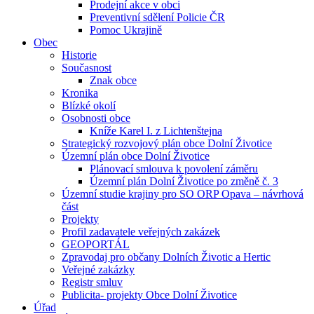
Prodejní akce v obci
Preventivní sdělení Policie ČR
Pomoc Ukrajině
Obec
Historie
Současnost
Znak obce
Kronika
Blízké okolí
Osobnosti obce
Kníže Karel I. z Lichtenštejna
Strategický rozvojový plán obce Dolní Životice
Územní plán obce Dolní Životice
Plánovací smlouva k povolení záměru
Územní plán Dolní Životice po změně č. 3
Územní studie krajiny pro SO ORP Opava – návrhová
část
Projekty
Profil zadavatele veřejných zakázek
GEOPORTÁL
Zpravodaj pro občany Dolních Životic a Hertic
Veřejné zakázky
Registr smluv
Publicita- projekty Obce Dolní Životice
Úřad