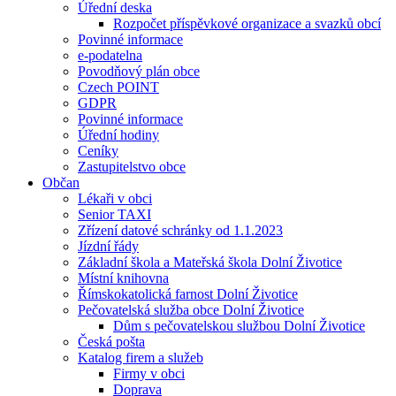
Úřední deska
Rozpočet příspěvkové organizace a svazků obcí
Povinné informace
e-podatelna
Povodňový plán obce
Czech POINT
GDPR
Povinné informace
Úřední hodiny
Ceníky
Zastupitelstvo obce
Občan
Lékaři v obci
Senior TAXI
Zřízení datové schránky od 1.1.2023
Jízdní řády
Základní škola a Mateřská škola Dolní Životice
Místní knihovna
Římskokatolická farnost Dolní Životice
Pečovatelská služba obce Dolní Životice
Dům s pečovatelskou službou Dolní Životice
Česká pošta
Katalog firem a služeb
Firmy v obci
Doprava