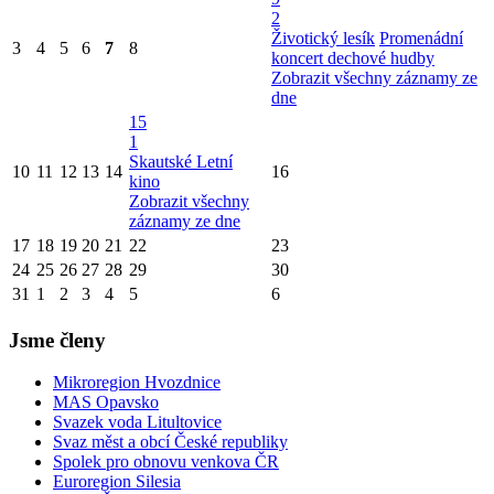
2
Životický lesík
Promenádní
3
4
5
6
7
8
koncert dechové hudby
Zobrazit všechny záznamy ze
dne
15
1
Skautské Letní
10
11
12
13
14
16
kino
Zobrazit všechny
záznamy ze dne
17
18
19
20
21
22
23
24
25
26
27
28
29
30
31
1
2
3
4
5
6
Jsme členy
Mikroregion Hvozdnice
MAS Opavsko
Svazek voda Litultovice
Svaz měst a obcí České republiky
Spolek pro obnovu venkova ČR
Euroregion Silesia