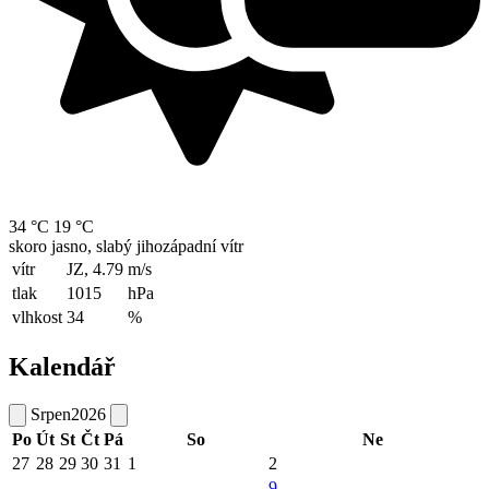
34 °C
19 °C
skoro jasno, slabý jihozápadní vítr
vítr
JZ, 4.79
m/s
tlak
1015
hPa
vlhkost
34
%
Kalendář
Srpen
2026
Po
Út
St
Čt
Pá
So
Ne
27
28
29
30
31
1
2
9