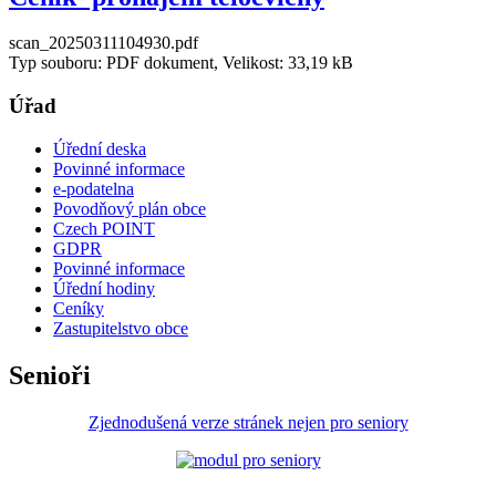
scan_20250311104930.pdf
Typ souboru: PDF dokument, Velikost: 33,19 kB
Úřad
Úřední deska
Povinné informace
e-podatelna
Povodňový plán obce
Czech POINT
GDPR
Povinné informace
Úřední hodiny
Ceníky
Zastupitelstvo obce
Senioři
Zjednodušená verze stránek nejen pro seniory