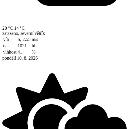
28 °C
14 °C
zataženo, severní větřík
vítr
S, 2.55
m/s
tlak
1021
hPa
vlhkost
41
%
pondělí 10. 8. 2026