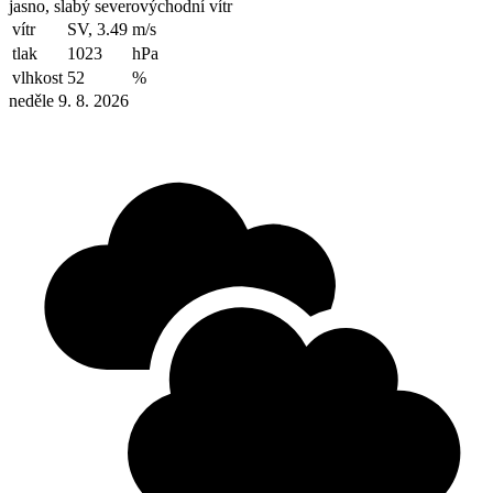
jasno, slabý severovýchodní vítr
vítr
SV, 3.49
m/s
tlak
1023
hPa
vlhkost
52
%
neděle 9. 8. 2026