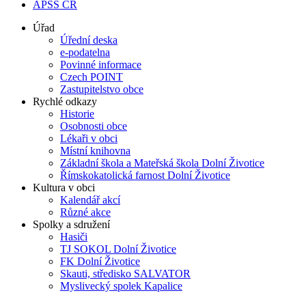
APSS ČR
Úřad
Úřední deska
e-podatelna
Povinné informace
Czech POINT
Zastupitelstvo obce
Rychlé odkazy
Historie
Osobnosti obce
Lékaři v obci
Místní knihovna
Základní škola a Mateřská škola Dolní Životice
Římskokatolická farnost Dolní Životice
Kultura v obci
Kalendář akcí
Různé akce
Spolky a sdružení
Hasiči
TJ SOKOL Dolní Životice
FK Dolní Životice
Skauti, středisko SALVATOR
Myslivecký spolek Kapalice