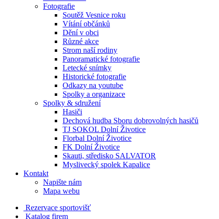
Fotografie
Soutěž Vesnice roku
Vítání občánků
Dění v obci
Různé akce
Strom naší rodiny
Panoramatické fotografie
Letecké snímky
Historické fotografie
Odkazy na youtube
Spolky a organizace
Spolky & sdružení
Hasiči
Dechová hudba Sboru dobrovolných hasičů
TJ SOKOL Dolní Životice
Florbal Dolní Životice
FK Dolní Životice
Skauti, středisko SALVATOR
Myslivecký spolek Kapalice
Kontakt
Napište nám
Mapa webu
Rezervace sportovišť
Katalog firem