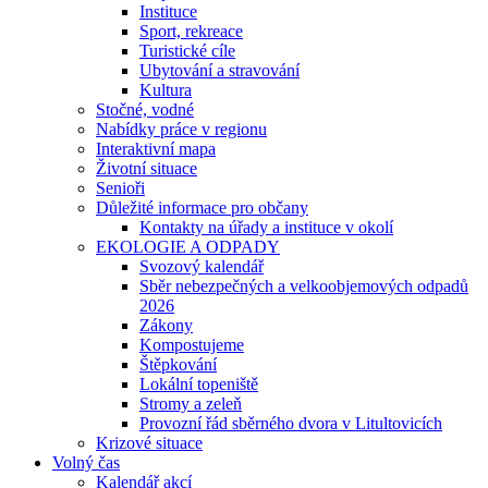
Instituce
Sport, rekreace
Turistické cíle
Ubytování a stravování
Kultura
Stočné, vodné
Nabídky práce v regionu
Interaktivní mapa
Životní situace
Senioři
Důležité informace pro občany
Kontakty na úřady a instituce v okolí
EKOLOGIE A ODPADY
Svozový kalendář
Sběr nebezpečných a velkoobjemových odpadů
2026
Zákony
Kompostujeme
Štěpkování
Lokální topeniště
Stromy a zeleň
Provozní řád sběrného dvora v Litultovicích
Krizové situace
Volný čas
Kalendář akcí