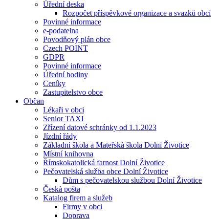
Úřední deska
Rozpočet příspěvkové organizace a svazků obcí
Povinné informace
e-podatelna
Povodňový plán obce
Czech POINT
GDPR
Povinné informace
Úřední hodiny
Ceníky
Zastupitelstvo obce
Občan
Lékaři v obci
Senior TAXI
Zřízení datové schránky od 1.1.2023
Jízdní řády
Základní škola a Mateřská škola Dolní Životice
Místní knihovna
Římskokatolická farnost Dolní Životice
Pečovatelská služba obce Dolní Životice
Dům s pečovatelskou službou Dolní Životice
Česká pošta
Katalog firem a služeb
Firmy v obci
Doprava