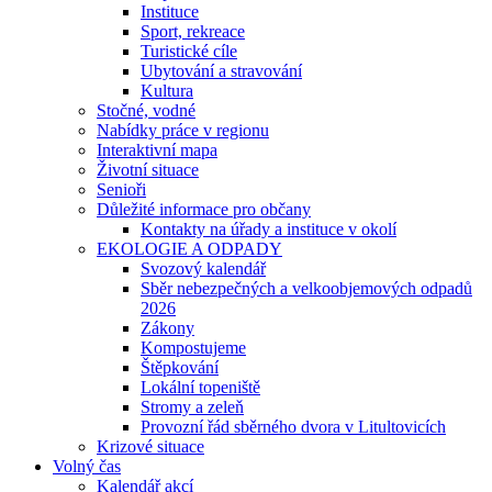
Instituce
Sport, rekreace
Turistické cíle
Ubytování a stravování
Kultura
Stočné, vodné
Nabídky práce v regionu
Interaktivní mapa
Životní situace
Senioři
Důležité informace pro občany
Kontakty na úřady a instituce v okolí
EKOLOGIE A ODPADY
Svozový kalendář
Sběr nebezpečných a velkoobjemových odpadů
2026
Zákony
Kompostujeme
Štěpkování
Lokální topeniště
Stromy a zeleň
Provozní řád sběrného dvora v Litultovicích
Krizové situace
Volný čas
Kalendář akcí