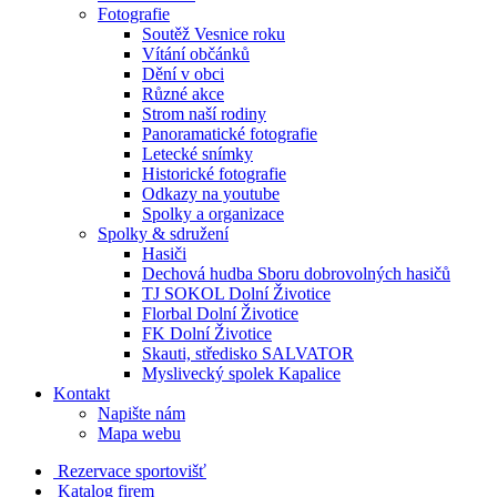
Fotografie
Soutěž Vesnice roku
Vítání občánků
Dění v obci
Různé akce
Strom naší rodiny
Panoramatické fotografie
Letecké snímky
Historické fotografie
Odkazy na youtube
Spolky a organizace
Spolky & sdružení
Hasiči
Dechová hudba Sboru dobrovolných hasičů
TJ SOKOL Dolní Životice
Florbal Dolní Životice
FK Dolní Životice
Skauti, středisko SALVATOR
Myslivecký spolek Kapalice
Kontakt
Napište nám
Mapa webu
Rezervace sportovišť
Katalog firem