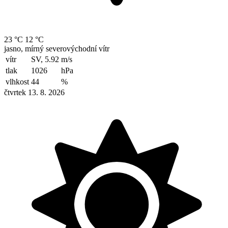
23 °C
12 °C
jasno, mírný severovýchodní vítr
vítr
SV, 5.92
m/s
tlak
1026
hPa
vlhkost
44
%
čtvrtek 13. 8. 2026