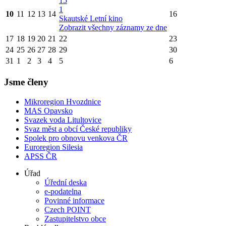
15
1
10
11
12
13
14
16
Skautské Letní kino
Zobrazit všechny záznamy ze dne
17
18
19
20
21
22
23
24
25
26
27
28
29
30
31
1
2
3
4
5
6
Jsme členy
Mikroregion Hvozdnice
MAS Opavsko
Svazek voda Litultovice
Svaz měst a obcí České republiky
Spolek pro obnovu venkova ČR
Euroregion Silesia
APSS ČR
Úřad
Úřední deska
e-podatelna
Povinné informace
Czech POINT
Zastupitelstvo obce