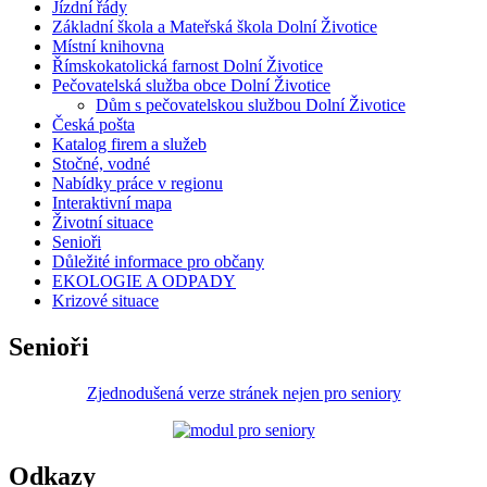
Jízdní řády
Základní škola a Mateřská škola Dolní Životice
Místní knihovna
Římskokatolická farnost Dolní Životice
Pečovatelská služba obce Dolní Životice
Dům s pečovatelskou službou Dolní Životice
Česká pošta
Katalog firem a služeb
Stočné, vodné
Nabídky práce v regionu
Interaktivní mapa
Životní situace
Senioři
Důležité informace pro občany
EKOLOGIE A ODPADY
Krizové situace
Senioři
Zjednodušená verze stránek nejen pro seniory
Odkazy