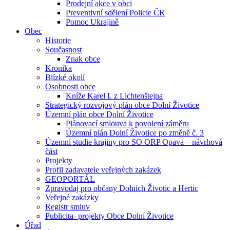
Prodejní akce v obci
Preventivní sdělení Policie ČR
Pomoc Ukrajině
Obec
Historie
Současnost
Znak obce
Kronika
Blízké okolí
Osobnosti obce
Kníže Karel I. z Lichtenštejna
Strategický rozvojový plán obce Dolní Životice
Územní plán obce Dolní Životice
Plánovací smlouva k povolení záměru
Územní plán Dolní Životice po změně č. 3
Územní studie krajiny pro SO ORP Opava – návrhová
část
Projekty
Profil zadavatele veřejných zakázek
GEOPORTÁL
Zpravodaj pro občany Dolních Životic a Hertic
Veřejné zakázky
Registr smluv
Publicita- projekty Obce Dolní Životice
Úřad