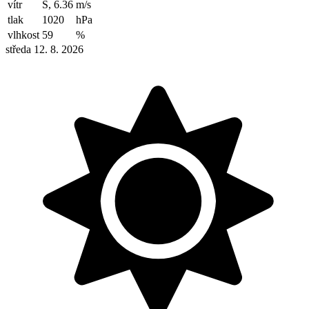
vítr
S, 6.36
m/s
tlak
1020
hPa
vlhkost
59
%
středa 12. 8. 2026