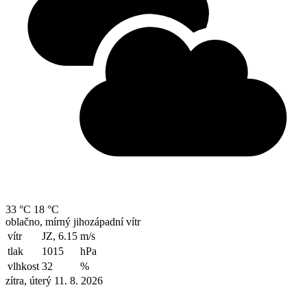
33 °C
18 °C
oblačno, mírný jihozápadní vítr
vítr
JZ, 6.15
m/s
tlak
1015
hPa
vlhkost
32
%
zítra, úterý 11. 8. 2026