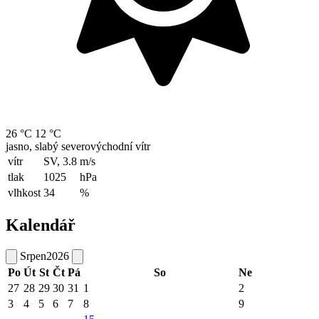
26 °C
12 °C
jasno, slabý severovýchodní vítr
vítr
SV, 3.8
m/s
tlak
1025
hPa
vlhkost
34
%
Kalendář
Srpen
2026
Po
Út
St
Čt
Pá
So
Ne
27
28
29
30
31
1
2
3
4
5
6
7
8
9