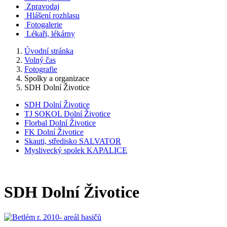
Zpravodaj
Hlášení rozhlasu
Fotogalerie
Lékaři, lékárny
Úvodní stránka
Volný čas
Fotografie
Spolky a organizace
SDH Dolní Životice
SDH Dolní Životice
TJ SOKOL Dolní Životice
Florbal Dolní Životice
FK Dolní Životice
Skauti, středisko SALVATOR
Myslivecký spolek KAPALICE
SDH Dolní Životice