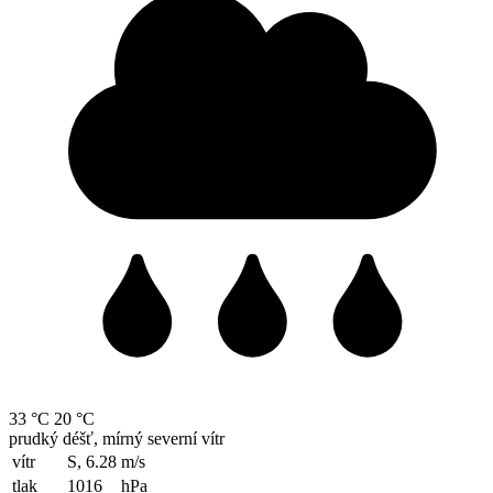
33 °C
20 °C
prudký déšť, mírný severní vítr
vítr
S, 6.28
m/s
tlak
1016
hPa