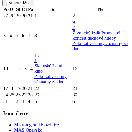
Srpen
2026
Po
Út
St
Čt
Pá
So
Ne
27
28
29
30
31
1
2
9
2
Životický lesík
Promenádní
3
4
5
6
7
8
koncert dechové hudby
Zobrazit všechny záznamy ze
dne
15
1
Skautské Letní
10
11
12
13
14
16
kino
Zobrazit všechny
záznamy ze dne
17
18
19
20
21
22
23
24
25
26
27
28
29
30
31
1
2
3
4
5
6
Jsme členy
Mikroregion Hvozdnice
MAS Opavsko