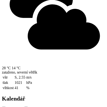
28 °C
14 °C
zataženo, severní větřík
vítr
S, 2.55
m/s
tlak
1021
hPa
vlhkost
41
%
Kalendář