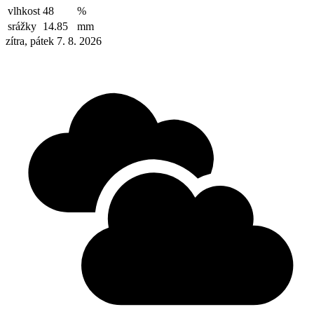
vlhkost
48
%
srážky
14.85
mm
zítra, pátek 7. 8. 2026