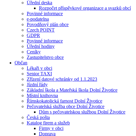
Úřední deska
Rozpočet příspěvkové organizace a svazků obcí
Povinné informace
e-podatelna
Povodňový plán obce
Czech POINT
GDPR
Povinné informace
Úřední hodiny
Ceníky
Zastupitelstvo obce
Občan
Lékaři v obci
Senior TAXI
Zřízení datové schránky od 1.1.2023
Jízdní řády
Základní škola a Mateřská škola Dolní Životice
Místní knihovna
Římskokatolická farnost Dolní Životice
Pečovatelská služba obce Dolní Životice
Dům s pečovatelskou službou Dolní Životice
Česká pošta
Katalog firem a služeb
Firmy v obci
Doprava