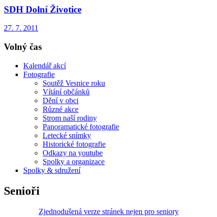
SDH Dolní Životice
27. 7. 2011
Volný čas
Kalendář akcí
Fotografie
Soutěž Vesnice roku
Vítání občánků
Dění v obci
Různé akce
Strom naší rodiny
Panoramatické fotografie
Letecké snímky
Historické fotografie
Odkazy na youtube
Spolky a organizace
Spolky & sdružení
Senioři
Zjednodušená verze stránek nejen pro seniory