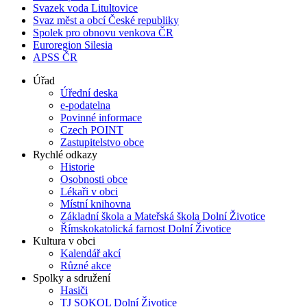
Svazek voda Litultovice
Svaz měst a obcí České republiky
Spolek pro obnovu venkova ČR
Euroregion Silesia
APSS ČR
Úřad
Úřední deska
e-podatelna
Povinné informace
Czech POINT
Zastupitelstvo obce
Rychlé odkazy
Historie
Osobnosti obce
Lékaři v obci
Místní knihovna
Základní škola a Mateřská škola Dolní Životice
Římskokatolická farnost Dolní Životice
Kultura v obci
Kalendář akcí
Různé akce
Spolky a sdružení
Hasiči
TJ SOKOL Dolní Životice