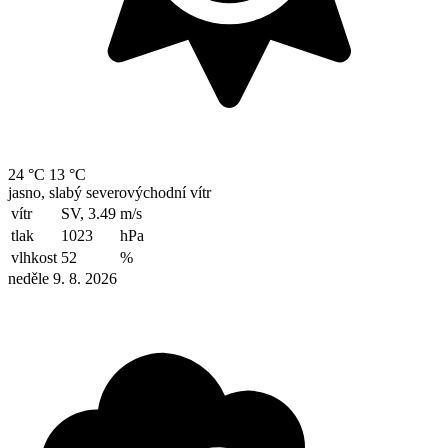
24 °C
13 °C
jasno, slabý severovýchodní vítr
vítr
SV, 3.49
m/s
tlak
1023
hPa
vlhkost
52
%
neděle 9. 8. 2026