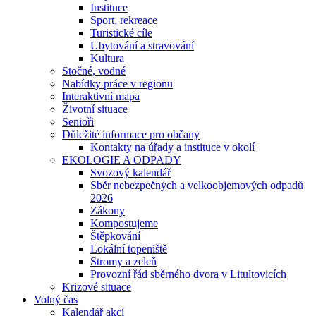
Instituce
Sport, rekreace
Turistické cíle
Ubytování a stravování
Kultura
Stočné, vodné
Nabídky práce v regionu
Interaktivní mapa
Životní situace
Senioři
Důležité informace pro občany
Kontakty na úřady a instituce v okolí
EKOLOGIE A ODPADY
Svozový kalendář
Sběr nebezpečných a velkoobjemových odpadů
2026
Zákony
Kompostujeme
Štěpkování
Lokální topeniště
Stromy a zeleň
Provozní řád sběrného dvora v Litultovicích
Krizové situace
Volný čas
Kalendář akcí