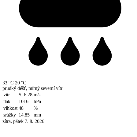
33 °C
20 °C
prudký déšť, mírný severní vítr
vítr
S, 6.28
m/s
tlak
1016
hPa
vlhkost
48
%
srážky
14.85
mm
zítra, pátek 7. 8. 2026