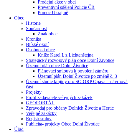
Prodejní akce v obci
Preventivní sdělení Policie ČR
Pomoc Ukrajině
Obec
Historie
Současnost
Znak obce
Kronika
Blízké okolí
Osobnosti obce
Kníže Karel I. z Lichtenštejna
Strategický rozvojový plán obce Dolní Životice
Územní plán obce Dolní Životice
Plánovací smlouva k povolení záměru
Územní plán Dolní Životice po změně č. 3
Územní studie krajiny pro SO ORP Opava – návrhová
část
Projekty
Profil zadavatele veřejných zakázek
GEOPORTÁL
Zpravodaj pro občany Dolních Životic a Hertic
Veřejné zakázky
Registr smluv
Publicita- projekty Obce Dolní Životice
Úřad