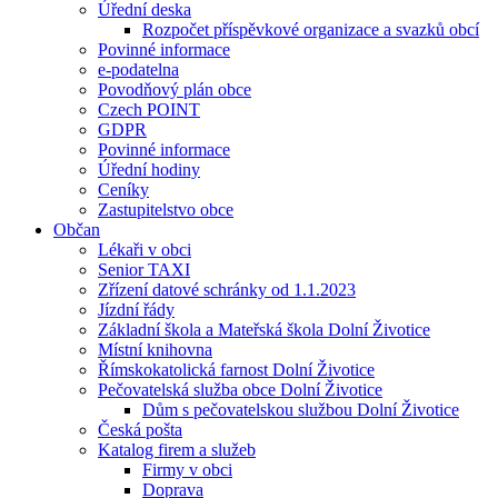
Úřední deska
Rozpočet příspěvkové organizace a svazků obcí
Povinné informace
e-podatelna
Povodňový plán obce
Czech POINT
GDPR
Povinné informace
Úřední hodiny
Ceníky
Zastupitelstvo obce
Občan
Lékaři v obci
Senior TAXI
Zřízení datové schránky od 1.1.2023
Jízdní řády
Základní škola a Mateřská škola Dolní Životice
Místní knihovna
Římskokatolická farnost Dolní Životice
Pečovatelská služba obce Dolní Životice
Dům s pečovatelskou službou Dolní Životice
Česká pošta
Katalog firem a služeb
Firmy v obci
Doprava