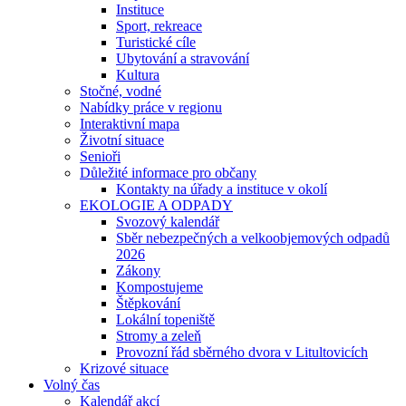
Instituce
Sport, rekreace
Turistické cíle
Ubytování a stravování
Kultura
Stočné, vodné
Nabídky práce v regionu
Interaktivní mapa
Životní situace
Senioři
Důležité informace pro občany
Kontakty na úřady a instituce v okolí
EKOLOGIE A ODPADY
Svozový kalendář
Sběr nebezpečných a velkoobjemových odpadů
2026
Zákony
Kompostujeme
Štěpkování
Lokální topeniště
Stromy a zeleň
Provozní řád sběrného dvora v Litultovicích
Krizové situace
Volný čas
Kalendář akcí