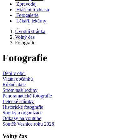
Zpravodaj
Hlášení rozhlasu
Fotogalerie
Lékaři, lékárny
Úvodní stránka
Volný čas
Fotografie
Fotografie
Dění v obci
Vítání občánků
Různé akce
Strom naší rodiny
Panoramatické fotografie
Letecké snímky
Historické fotografie
Spolky a organizace
Odkazy na youtube
Soutěž Vesnice roku 2026
Volný čas