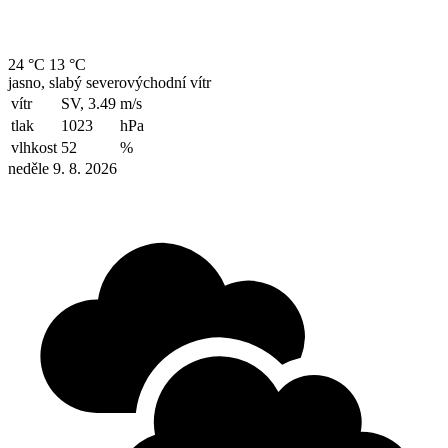
24 °C
13 °C
jasno, slabý severovýchodní vítr
vítr
SV, 3.49
m/s
tlak
1023
hPa
vlhkost
52
%
neděle 9. 8. 2026