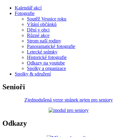
Kalendář akcí
Fotografie
Soutěž Vesnice roku
Vítání občánků
Dění v obci
Různé akce
Strom naší rodiny
Panoramatické fotografie
Letecké snímky
Historické fotografie
Odkazy na youtube
Spolky a organizace
Spolky & sdružení
Senioři
Zjednodušená verze stránek nejen pro seniory
Odkazy