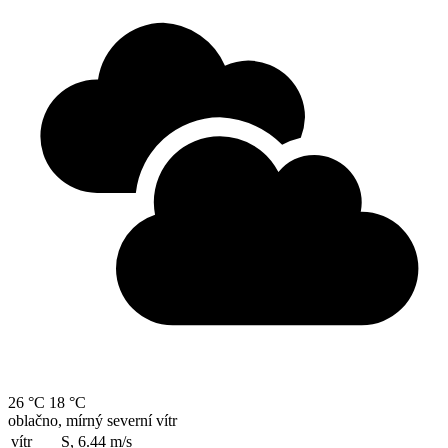
26 °C
18 °C
oblačno, mírný severní vítr
vítr
S, 6.44
m/s