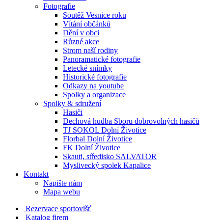
Fotografie
Soutěž Vesnice roku
Vítání občánků
Dění v obci
Různé akce
Strom naší rodiny
Panoramatické fotografie
Letecké snímky
Historické fotografie
Odkazy na youtube
Spolky a organizace
Spolky & sdružení
Hasiči
Dechová hudba Sboru dobrovolných hasičů
TJ SOKOL Dolní Životice
Florbal Dolní Životice
FK Dolní Životice
Skauti, středisko SALVATOR
Myslivecký spolek Kapalice
Kontakt
Napište nám
Mapa webu
Rezervace sportovišť
Katalog firem