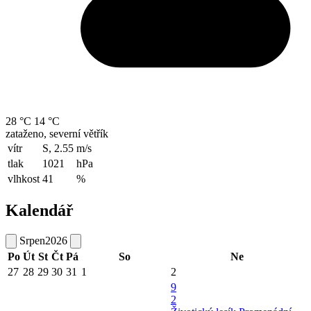
28 °C
14 °C
zataženo, severní větřík
vítr
S, 2.55
m/s
tlak
1021
hPa
vlhkost
41
%
Kalendář
Srpen
2026
Po
Út
St
Čt
Pá
So
Ne
27
28
29
30
31
1
2
9
2