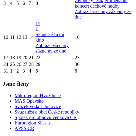
Životický lesík
Promenádní
3
4
5
6
7
8
koncert dechové hudby
Zobrazit všechny záznamy ze
dne
15
1
Skautské Letní
10
11
12
13
14
16
kino
Zobrazit všechny
záznamy ze dne
17
18
19
20
21
22
23
24
25
26
27
28
29
30
31
1
2
3
4
5
6
Jsme členy
Mikroregion Hvozdnice
MAS Opavsko
Svazek voda Litultovice
Svaz měst a obcí České republiky
Spolek pro obnovu venkova ČR
Euroregion Silesia
APSS ČR