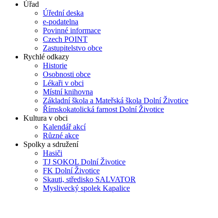
Úřad
Úřední deska
e-podatelna
Povinné informace
Czech POINT
Zastupitelstvo obce
Rychlé odkazy
Historie
Osobnosti obce
Lékaři v obci
Místní knihovna
Základní škola a Mateřská škola Dolní Životice
Římskokatolická farnost Dolní Životice
Kultura v obci
Kalendář akcí
Různé akce
Spolky a sdružení
Hasiči
TJ SOKOL Dolní Životice
FK Dolní Životice
Skauti, středisko SALVATOR
Myslivecký spolek Kapalice