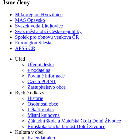
Jsme členy
Mikroregion Hvozdnice
MAS Opavsko
Svazek voda Litultovice
Svaz měst a obcí České republiky
Spolek pro obnovu venkova ČR
Euroregion Silesia
APSS ČR
Úřad
Úřední deska
e-podatelna
Povinné informace
Czech POINT
Zastupitelstvo obce
Rychlé odkazy
Historie
Osobnosti obce
Lékaři v obci
Místní knihovna
Základní škola a Mateřská škola Dolní Životice
Římskokatolická farnost Dolní Životice
Kultura v obci
Kalendář akcí