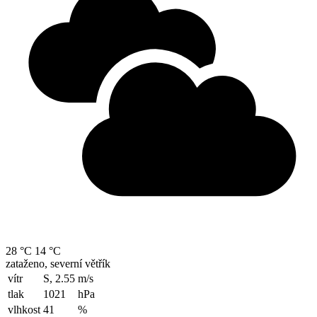
28 °C
14 °C
zataženo, severní větřík
vítr
S, 2.55
m/s
tlak
1021
hPa
vlhkost
41
%