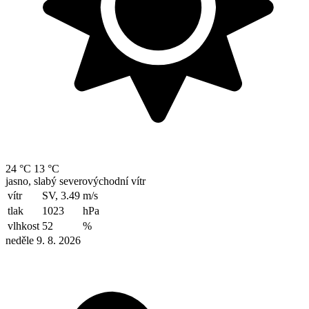
24 °C
13 °C
jasno, slabý severovýchodní vítr
vítr
SV, 3.49
m/s
tlak
1023
hPa
vlhkost
52
%
neděle 9. 8. 2026