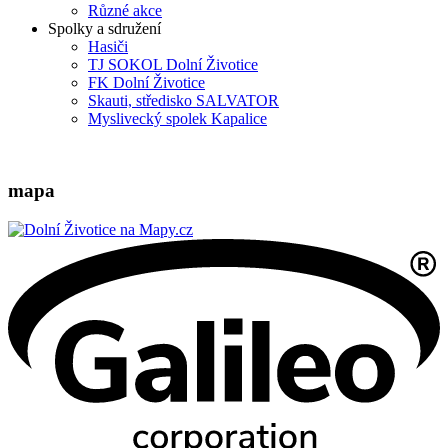
Různé akce
Spolky a sdružení
Hasiči
TJ SOKOL Dolní Životice
FK Dolní Životice
Skauti, středisko SALVATOR
Myslivecký spolek Kapalice
mapa