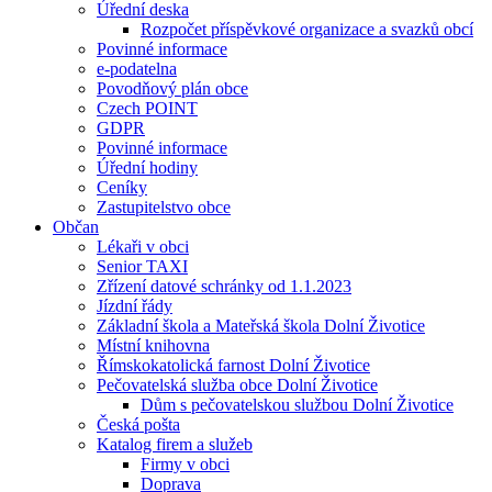
Úřední deska
Rozpočet příspěvkové organizace a svazků obcí
Povinné informace
e-podatelna
Povodňový plán obce
Czech POINT
GDPR
Povinné informace
Úřední hodiny
Ceníky
Zastupitelstvo obce
Občan
Lékaři v obci
Senior TAXI
Zřízení datové schránky od 1.1.2023
Jízdní řády
Základní škola a Mateřská škola Dolní Životice
Místní knihovna
Římskokatolická farnost Dolní Životice
Pečovatelská služba obce Dolní Životice
Dům s pečovatelskou službou Dolní Životice
Česká pošta
Katalog firem a služeb
Firmy v obci
Doprava