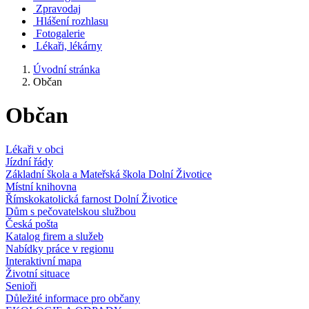
Zpravodaj
Hlášení rozhlasu
Fotogalerie
Lékaři, lékárny
Úvodní stránka
Občan
Občan
Lékaři v obci
Jízdní řády
Základní škola a Mateřská škola Dolní Životice
Místní knihovna
Římskokatolická farnost Dolní Životice
Dům s pečovatelskou službou
Česká pošta
Katalog firem a služeb
Nabídky práce v regionu
Interaktivní mapa
Životní situace
Senioři
Důležité informace pro občany