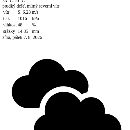
33 °C
20 °C
prudký déšť, mírný severní vítr
vítr
S, 6.28
m/s
tlak
1016
hPa
vlhkost
48
%
srážky
14.85
mm
zítra, pátek 7. 8. 2026