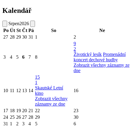
Kalendář
Srpen
2026
Po
Út
St
Čt
Pá
So
Ne
27
28
29
30
31
1
2
9
2
Životický lesík
Promenádní
3
4
5
6
7
8
koncert dechové hudby
Zobrazit všechny záznamy ze
dne
15
1
Skautské Letní
10
11
12
13
14
16
kino
Zobrazit všechny
záznamy ze dne
17
18
19
20
21
22
23
24
25
26
27
28
29
30
31
1
2
3
4
5
6