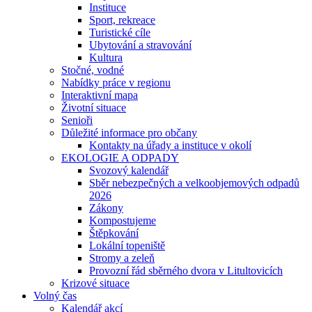
Instituce
Sport, rekreace
Turistické cíle
Ubytování a stravování
Kultura
Stočné, vodné
Nabídky práce v regionu
Interaktivní mapa
Životní situace
Senioři
Důležité informace pro občany
Kontakty na úřady a instituce v okolí
EKOLOGIE A ODPADY
Svozový kalendář
Sběr nebezpečných a velkoobjemových odpadů
2026
Zákony
Kompostujeme
Štěpkování
Lokální topeniště
Stromy a zeleň
Provozní řád sběrného dvora v Litultovicích
Krizové situace
Volný čas
Kalendář akcí