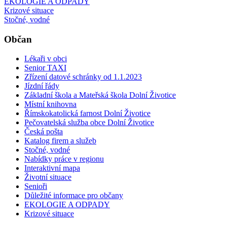
EKOLOGIE A ODPADY
Krizové situace
Stočné, vodné
Občan
Lékaři v obci
Senior TAXI
Zřízení datové schránky od 1.1.2023
Jízdní řády
Základní škola a Mateřská škola Dolní Životice
Místní knihovna
Římskokatolická farnost Dolní Životice
Pečovatelská služba obce Dolní Životice
Česká pošta
Katalog firem a služeb
Stočné, vodné
Nabídky práce v regionu
Interaktivní mapa
Životní situace
Senioři
Důležité informace pro občany
EKOLOGIE A ODPADY
Krizové situace