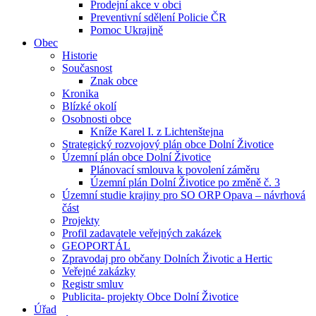
Prodejní akce v obci
Preventivní sdělení Policie ČR
Pomoc Ukrajině
Obec
Historie
Současnost
Znak obce
Kronika
Blízké okolí
Osobnosti obce
Kníže Karel I. z Lichtenštejna
Strategický rozvojový plán obce Dolní Životice
Územní plán obce Dolní Životice
Plánovací smlouva k povolení záměru
Územní plán Dolní Životice po změně č. 3
Územní studie krajiny pro SO ORP Opava – návrhová
část
Projekty
Profil zadavatele veřejných zakázek
GEOPORTÁL
Zpravodaj pro občany Dolních Životic a Hertic
Veřejné zakázky
Registr smluv
Publicita- projekty Obce Dolní Životice
Úřad