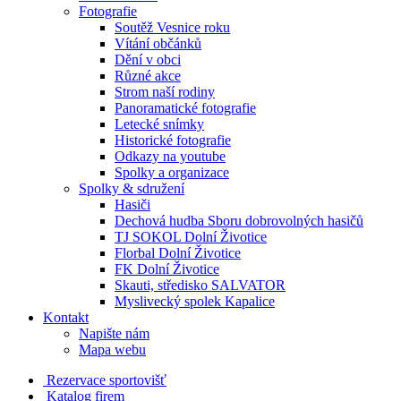
Fotografie
Soutěž Vesnice roku
Vítání občánků
Dění v obci
Různé akce
Strom naší rodiny
Panoramatické fotografie
Letecké snímky
Historické fotografie
Odkazy na youtube
Spolky a organizace
Spolky & sdružení
Hasiči
Dechová hudba Sboru dobrovolných hasičů
TJ SOKOL Dolní Životice
Florbal Dolní Životice
FK Dolní Životice
Skauti, středisko SALVATOR
Myslivecký spolek Kapalice
Kontakt
Napište nám
Mapa webu
Rezervace sportovišť
Katalog firem