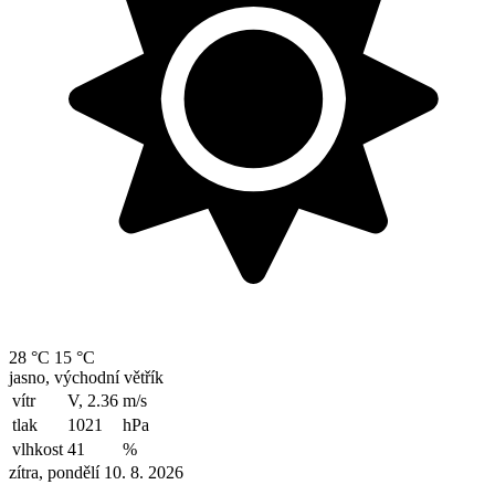
28 °C
15 °C
jasno, východní větřík
vítr
V, 2.36
m/s
tlak
1021
hPa
vlhkost
41
%
zítra, pondělí 10. 8. 2026