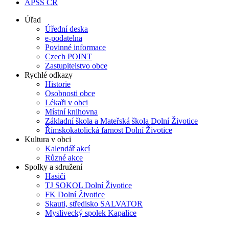
APSS ČR
Úřad
Úřední deska
e-podatelna
Povinné informace
Czech POINT
Zastupitelstvo obce
Rychlé odkazy
Historie
Osobnosti obce
Lékaři v obci
Místní knihovna
Základní škola a Mateřská škola Dolní Životice
Římskokatolická farnost Dolní Životice
Kultura v obci
Kalendář akcí
Různé akce
Spolky a sdružení
Hasiči
TJ SOKOL Dolní Životice
FK Dolní Životice
Skauti, středisko SALVATOR
Myslivecký spolek Kapalice