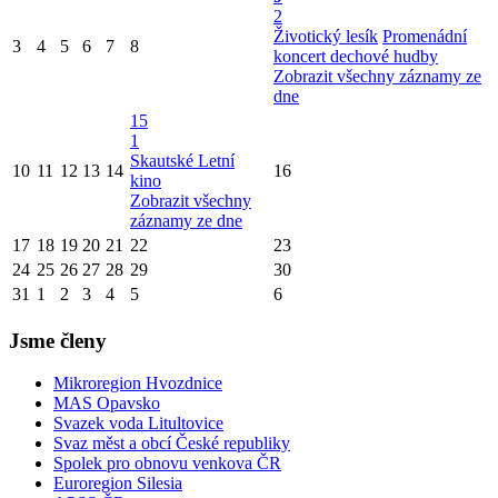
2
Životický lesík
Promenádní
3
4
5
6
7
8
koncert dechové hudby
Zobrazit všechny záznamy ze
dne
15
1
Skautské Letní
10
11
12
13
14
16
kino
Zobrazit všechny
záznamy ze dne
17
18
19
20
21
22
23
24
25
26
27
28
29
30
31
1
2
3
4
5
6
Jsme členy
Mikroregion Hvozdnice
MAS Opavsko
Svazek voda Litultovice
Svaz měst a obcí České republiky
Spolek pro obnovu venkova ČR
Euroregion Silesia