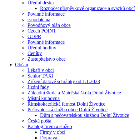
Úřední deska
Rozpočet příspěvkové organizace a svazků obcí
Povinné informace
e-podatelna
Povodňový plán obce
Czech POINT
GDPR
Povinné informace
Úřední hodiny
Ceníky
Zastupitelstvo obce
Občan
Lékaři v obci
Senior TAXI
Zřízení datové schránky od 1.1.2023
Jízdní řády
Základní škola a Mateřská škola Dolní Životice
Místní knihovna
Římskokatolická farnost Dolní Životice
Pečovatelská služba obce Dolní Životice
Dům s pečovatelskou službou Dolní Životice
Česká pošta
Katalog firem a služeb
Firmy v obci
Doprava