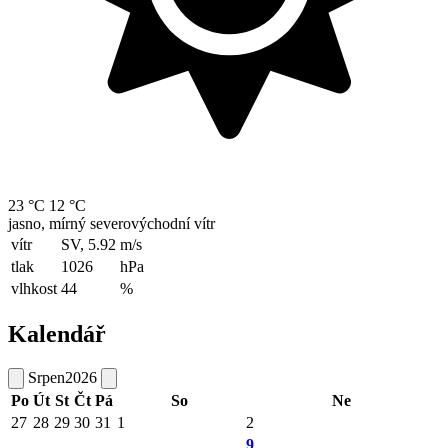
23 °C
12 °C
jasno, mírný severovýchodní vítr
vítr
SV, 5.92
m/s
tlak
1026
hPa
vlhkost
44
%
Kalendář
Srpen
2026
Po
Út
St
Čt
Pá
So
Ne
27
28
29
30
31
1
2
9