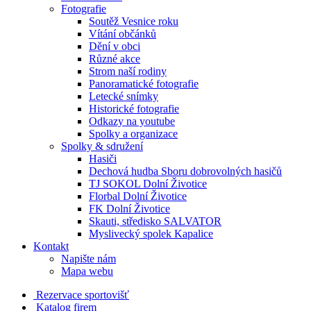
Fotografie
Soutěž Vesnice roku
Vítání občánků
Dění v obci
Různé akce
Strom naší rodiny
Panoramatické fotografie
Letecké snímky
Historické fotografie
Odkazy na youtube
Spolky a organizace
Spolky & sdružení
Hasiči
Dechová hudba Sboru dobrovolných hasičů
TJ SOKOL Dolní Životice
Florbal Dolní Životice
FK Dolní Životice
Skauti, středisko SALVATOR
Myslivecký spolek Kapalice
Kontakt
Napište nám
Mapa webu
Rezervace sportovišť
Katalog firem