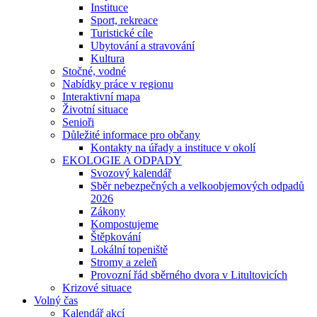
Instituce
Sport, rekreace
Turistické cíle
Ubytování a stravování
Kultura
Stočné, vodné
Nabídky práce v regionu
Interaktivní mapa
Životní situace
Senioři
Důležité informace pro občany
Kontakty na úřady a instituce v okolí
EKOLOGIE A ODPADY
Svozový kalendář
Sběr nebezpečných a velkoobjemových odpadů
2026
Zákony
Kompostujeme
Štěpkování
Lokální topeniště
Stromy a zeleň
Provozní řád sběrného dvora v Litultovicích
Krizové situace
Volný čas
Kalendář akcí