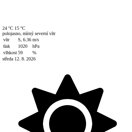
24 °C
15 °C
polojasno, mírný severní vítr
vítr
S, 6.36
m/s
tlak
1020
hPa
vlhkost
59
%
středa 12. 8. 2026