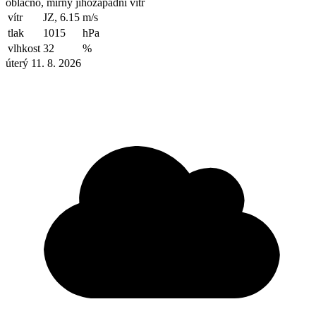
oblačno, mírný jihozápadní vítr
vítr
JZ, 6.15
m/s
tlak
1015
hPa
vlhkost
32
%
úterý 11. 8. 2026