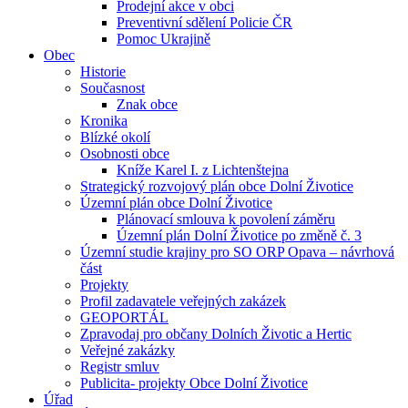
Prodejní akce v obci
Preventivní sdělení Policie ČR
Pomoc Ukrajině
Obec
Historie
Současnost
Znak obce
Kronika
Blízké okolí
Osobnosti obce
Kníže Karel I. z Lichtenštejna
Strategický rozvojový plán obce Dolní Životice
Územní plán obce Dolní Životice
Plánovací smlouva k povolení záměru
Územní plán Dolní Životice po změně č. 3
Územní studie krajiny pro SO ORP Opava – návrhová
část
Projekty
Profil zadavatele veřejných zakázek
GEOPORTÁL
Zpravodaj pro občany Dolních Životic a Hertic
Veřejné zakázky
Registr smluv
Publicita- projekty Obce Dolní Životice
Úřad