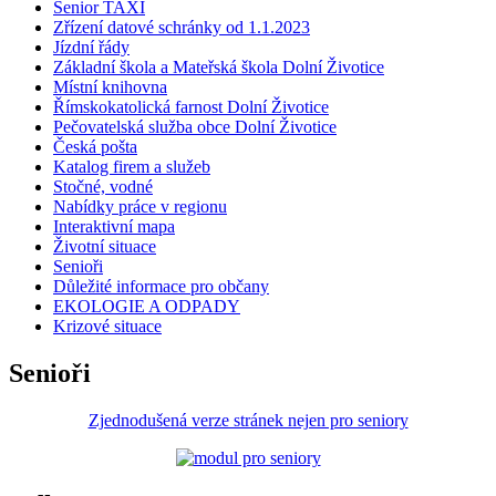
Senior TAXI
Zřízení datové schránky od 1.1.2023
Jízdní řády
Základní škola a Mateřská škola Dolní Životice
Místní knihovna
Římskokatolická farnost Dolní Životice
Pečovatelská služba obce Dolní Životice
Česká pošta
Katalog firem a služeb
Stočné, vodné
Nabídky práce v regionu
Interaktivní mapa
Životní situace
Senioři
Důležité informace pro občany
EKOLOGIE A ODPADY
Krizové situace
Senioři
Zjednodušená verze stránek nejen pro seniory