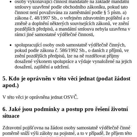
osoby vykonávající činnost mandatáře na základě mandátní
smlouvy uzavřené podle obchodního zákoníku, pokud tato
činnost není považována za zaměstnání podle § 5 písm. a)
zákona č. 48/1997 Sb., o veřejném zdravotním pojištění a o
změně a doplnění některých souvisejících zákonů, ve znění
pozdějších předpisů, a mandátní smlouva nebyla uzavřena v
rámci jiné samostatné výdělečné činnosti,
spolupracující osoby osob samostatně výdělečně činných,
pokud podle zákona č. 586/1992 Sb., o daních z příjmů, ve
znění pozdějších předpisů, lze na ně rozdělovat příjmy
dosažené výkonem spolupráce a výdaje vynaložené na jejich
dosažení, zajištění a udržení.
5. Kdo je oprávněn v této věci jednat (podat žádost
apod.)
V této věci je oprávněna jednat OSVČ.
6. Jaké jsou podmínky a postup pro řešení životní
situace
Zdravotní pojišťovna na žádost osoby samostatně výdělečně činné
poměrně sníží výši zálohy na pojistné, a to v případě, že příjem této