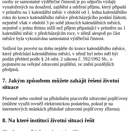
osoby ze samostatné výdělečné činnosti je po odpočtu výdajů
vynaložených na dosažení, zajištění a udržení příjmu, který připadá
v průměru na 1 kalendářní měsíc v období od 1. ledna kalendářního
roku do konce kalendářního měsíce předcházejícího podání žádosti,
nejméně však v období 3 po sobě jdoucích kalendářních měsíců,
nejméně o jednu třetinu nižší než příjem připadající v průměru na 1
kalendářní měsíc v předcházejícím roce, v němž alespoň po část
měsíce byla vykonávána samostatná výdělečná činnost.
Snížení lze provést na dobu nejdéle do konce kalendářního měsíce,
který předchází kalendářnímu měsíci, v němž byl nebo měl být
podán přehled podle § 24 odst. 2 zákona č. 592/1992 Sb., o
pojistném na veřejné zdravotní pojištění, ve znění pozdějších
předpisů.
7. Jakým způsobem můžete zahájit řešení životní
situace
Písemně nebo osobně na příslušném pracovišti zdravotní pojišťovny
(můžete využít rovněž elektronickou podatelnu, pokud je na
internetových stránkách příslušné zdravotní pojišťovny zřízena).
8. Na které instituci životní situaci řešit