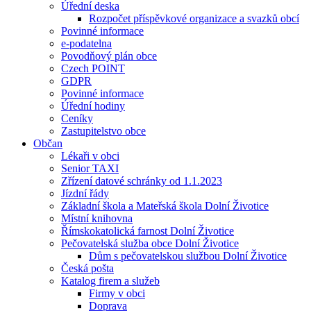
Úřední deska
Rozpočet příspěvkové organizace a svazků obcí
Povinné informace
e-podatelna
Povodňový plán obce
Czech POINT
GDPR
Povinné informace
Úřední hodiny
Ceníky
Zastupitelstvo obce
Občan
Lékaři v obci
Senior TAXI
Zřízení datové schránky od 1.1.2023
Jízdní řády
Základní škola a Mateřská škola Dolní Životice
Místní knihovna
Římskokatolická farnost Dolní Životice
Pečovatelská služba obce Dolní Životice
Dům s pečovatelskou službou Dolní Životice
Česká pošta
Katalog firem a služeb
Firmy v obci
Doprava