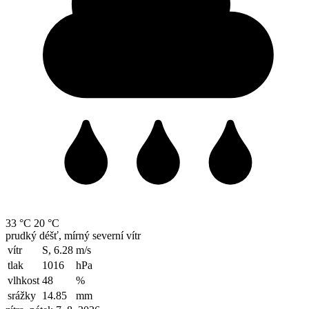
33 °C
20 °C
prudký déšť, mírný severní vítr
vítr
S, 6.28
m/s
tlak
1016
hPa
vlhkost
48
%
srážky
14.85
mm