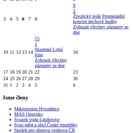
9
2
Životický lesík
Promenádní
3
4
5
6
7
8
koncert dechové hudby
Zobrazit všechny záznamy ze
dne
15
1
Skautské Letní
10
11
12
13
14
16
kino
Zobrazit všechny
záznamy ze dne
17
18
19
20
21
22
23
24
25
26
27
28
29
30
31
1
2
3
4
5
6
Jsme členy
Mikroregion Hvozdnice
MAS Opavsko
Svazek voda Litultovice
Svaz měst a obcí České republiky
Spolek pro obnovu venkova ČR