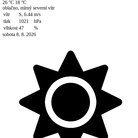
26 °C
18 °C
oblačno, mírný severní vítr
vítr
S, 6.44
m/s
tlak
1021
hPa
vlhkost
47
%
sobota 8. 8. 2026