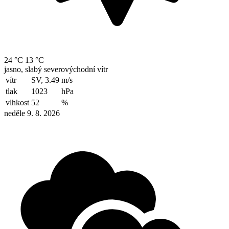
24 °C
13 °C
jasno, slabý severovýchodní vítr
vítr
SV, 3.49
m/s
tlak
1023
hPa
vlhkost
52
%
neděle 9. 8. 2026