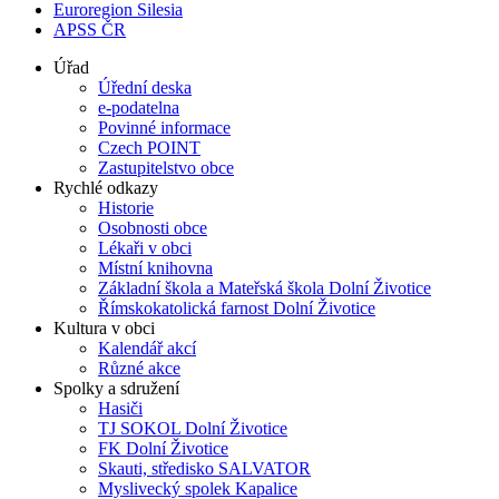
Euroregion Silesia
APSS ČR
Úřad
Úřední deska
e-podatelna
Povinné informace
Czech POINT
Zastupitelstvo obce
Rychlé odkazy
Historie
Osobnosti obce
Lékaři v obci
Místní knihovna
Základní škola a Mateřská škola Dolní Životice
Římskokatolická farnost Dolní Životice
Kultura v obci
Kalendář akcí
Různé akce
Spolky a sdružení
Hasiči
TJ SOKOL Dolní Životice
FK Dolní Životice
Skauti, středisko SALVATOR
Myslivecký spolek Kapalice