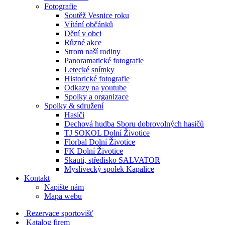
Fotografie
Soutěž Vesnice roku
Vítání občánků
Dění v obci
Různé akce
Strom naší rodiny
Panoramatické fotografie
Letecké snímky
Historické fotografie
Odkazy na youtube
Spolky a organizace
Spolky & sdružení
Hasiči
Dechová hudba Sboru dobrovolných hasičů
TJ SOKOL Dolní Životice
Florbal Dolní Životice
FK Dolní Životice
Skauti, středisko SALVATOR
Myslivecký spolek Kapalice
Kontakt
Napište nám
Mapa webu
Rezervace sportovišť
Katalog firem