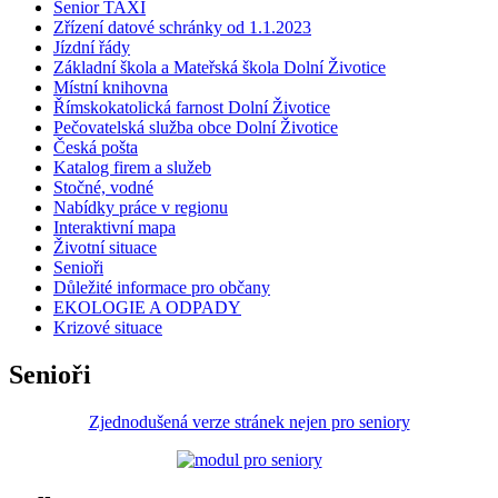
Senior TAXI
Zřízení datové schránky od 1.1.2023
Jízdní řády
Základní škola a Mateřská škola Dolní Životice
Místní knihovna
Římskokatolická farnost Dolní Životice
Pečovatelská služba obce Dolní Životice
Česká pošta
Katalog firem a služeb
Stočné, vodné
Nabídky práce v regionu
Interaktivní mapa
Životní situace
Senioři
Důležité informace pro občany
EKOLOGIE A ODPADY
Krizové situace
Senioři
Zjednodušená verze stránek nejen pro seniory