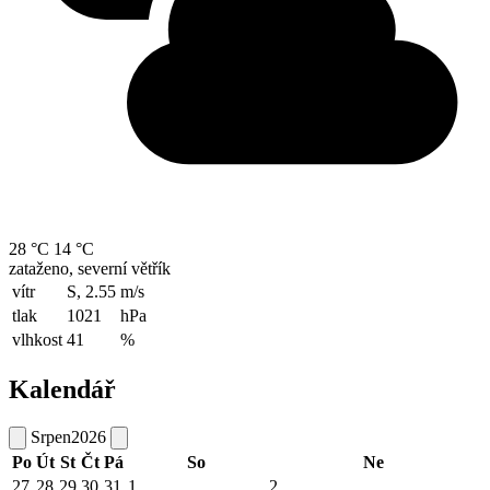
28 °C
14 °C
zataženo, severní větřík
vítr
S, 2.55
m/s
tlak
1021
hPa
vlhkost
41
%
Kalendář
Srpen
2026
Po
Út
St
Čt
Pá
So
Ne
27
28
29
30
31
1
2