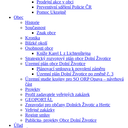
Prodejní akce v obci
Preventivní sdělení Policie ČR
Pomoc Ukrajině
Obec
Historie
Současnost
Znak obce
Kronika
Blízké okolí
Osobnosti obce
Kníže Karel I. z Lichtenštejna
Strategický rozvojový plán obce Dolní Životice
Územní plán obce Dolní Životice
Plánovací smlouva k povolení záměru
Územní plán Dolní Životice po změně č. 3
Územní studie krajiny pro SO ORP Opava – návrhová
část
Projekty
Profil zadavatele veřejných zakázek
GEOPORTÁL
Zpravodaj pro občany Dolních Životic a Hertic
Veřejné zakázky
Registr smluv
Publicita- projekty Obce Dolní Životice
Úřad