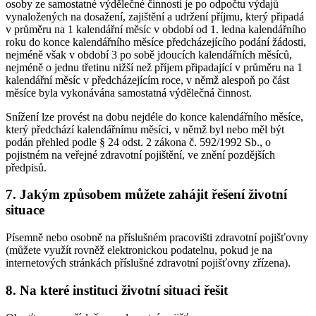
osoby ze samostatné výdělečné činnosti je po odpočtu výdajů
vynaložených na dosažení, zajištění a udržení příjmu, který připadá
v průměru na 1 kalendářní měsíc v období od 1. ledna kalendářního
roku do konce kalendářního měsíce předcházejícího podání žádosti,
nejméně však v období 3 po sobě jdoucích kalendářních měsíců,
nejméně o jednu třetinu nižší než příjem připadající v průměru na 1
kalendářní měsíc v předcházejícím roce, v němž alespoň po část
měsíce byla vykonávána samostatná výdělečná činnost.
Snížení lze provést na dobu nejdéle do konce kalendářního měsíce,
který předchází kalendářnímu měsíci, v němž byl nebo měl být
podán přehled podle § 24 odst. 2 zákona č. 592/1992 Sb., o
pojistném na veřejné zdravotní pojištění, ve znění pozdějších
předpisů.
7. Jakým způsobem můžete zahájit řešení životní
situace
Písemně nebo osobně na příslušném pracovišti zdravotní pojišťovny
(můžete využít rovněž elektronickou podatelnu, pokud je na
internetových stránkách příslušné zdravotní pojišťovny zřízena).
8. Na které instituci životní situaci řešit