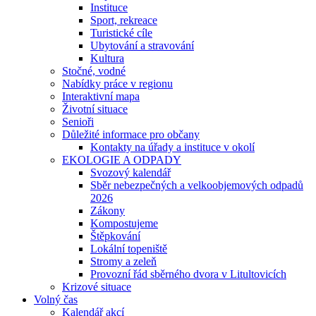
Instituce
Sport, rekreace
Turistické cíle
Ubytování a stravování
Kultura
Stočné, vodné
Nabídky práce v regionu
Interaktivní mapa
Životní situace
Senioři
Důležité informace pro občany
Kontakty na úřady a instituce v okolí
EKOLOGIE A ODPADY
Svozový kalendář
Sběr nebezpečných a velkoobjemových odpadů
2026
Zákony
Kompostujeme
Štěpkování
Lokální topeniště
Stromy a zeleň
Provozní řád sběrného dvora v Litultovicích
Krizové situace
Volný čas
Kalendář akcí