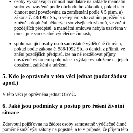
osoby vykonávající činnost mandatáře na základě mandátní
smlouvy uzavřené podle obchodního zákoníku, pokud tato
činnost není považována za zaměstnání podle § 5 písm. a)
zákona č. 48/1997 Sb., o veřejném zdravotním pojištění a o
změně a doplnění některých souvisejících zákonů, ve znění
pozdějších předpisů, a mandátní smlouva nebyla uzavřena v
rámci jiné samostatné výdělečné činnosti,
spolupracující osoby osob samostatně výdělečně činných,
pokud podle zákona č. 586/1992 Sb., o daních z příjmů, ve
znění pozdějších předpisů, lze na ně rozdělovat příjmy
dosažené výkonem spolupráce a výdaje vynaložené na jejich
dosažení, zajištění a udržení.
5. Kdo je oprávněn v této věci jednat (podat žádost
apod.)
V této věci je oprávněna jednat OSVČ.
6. Jaké jsou podmínky a postup pro řešení životní
situace
Zdravotní pojišťovna na žádost osoby samostatně výdělečně činné
poměrně sníží výši zálohy na pojistné, a to v případě, že příjem této