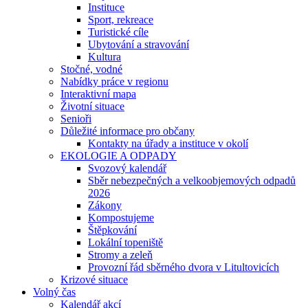
Instituce
Sport, rekreace
Turistické cíle
Ubytování a stravování
Kultura
Stočné, vodné
Nabídky práce v regionu
Interaktivní mapa
Životní situace
Senioři
Důležité informace pro občany
Kontakty na úřady a instituce v okolí
EKOLOGIE A ODPADY
Svozový kalendář
Sběr nebezpečných a velkoobjemových odpadů
2026
Zákony
Kompostujeme
Štěpkování
Lokální topeniště
Stromy a zeleň
Provozní řád sběrného dvora v Litultovicích
Krizové situace
Volný čas
Kalendář akcí