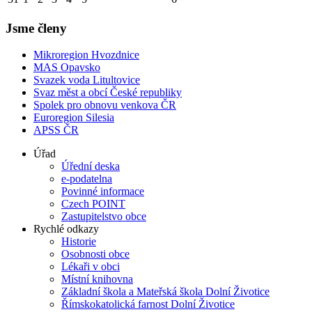
Jsme členy
Mikroregion Hvozdnice
MAS Opavsko
Svazek voda Litultovice
Svaz měst a obcí České republiky
Spolek pro obnovu venkova ČR
Euroregion Silesia
APSS ČR
Úřad
Úřední deska
e-podatelna
Povinné informace
Czech POINT
Zastupitelstvo obce
Rychlé odkazy
Historie
Osobnosti obce
Lékaři v obci
Místní knihovna
Základní škola a Mateřská škola Dolní Životice
Římskokatolická farnost Dolní Životice