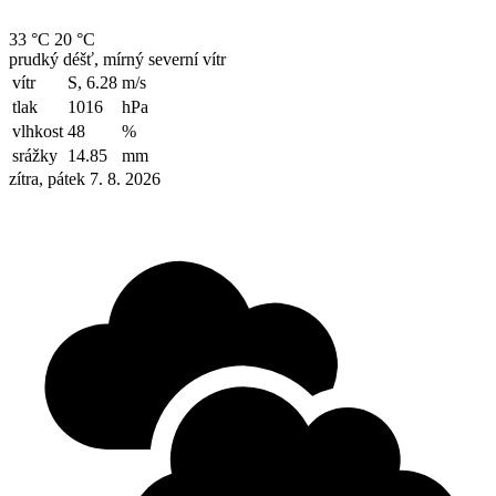
33 °C
20 °C
prudký déšť, mírný severní vítr
vítr
S, 6.28
m/s
tlak
1016
hPa
vlhkost
48
%
srážky
14.85
mm
zítra, pátek 7. 8. 2026