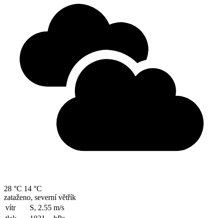
28 °C
14 °C
zataženo, severní větřík
vítr
S, 2.55
m/s