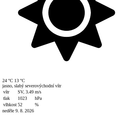
24 °C
13 °C
jasno, slabý severovýchodní vítr
vítr
SV, 3.49
m/s
tlak
1023
hPa
vlhkost
52
%
neděle 9. 8. 2026