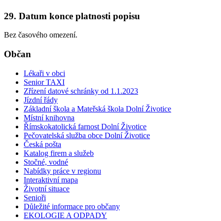
29. Datum konce platnosti popisu
Bez časového omezení.
Občan
Lékaři v obci
Senior TAXI
Zřízení datové schránky od 1.1.2023
Jízdní řády
Základní škola a Mateřská škola Dolní Životice
Místní knihovna
Římskokatolická farnost Dolní Životice
Pečovatelská služba obce Dolní Životice
Česká pošta
Katalog firem a služeb
Stočné, vodné
Nabídky práce v regionu
Interaktivní mapa
Životní situace
Senioři
Důležité informace pro občany
EKOLOGIE A ODPADY