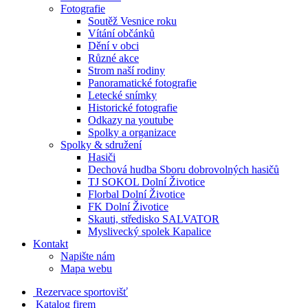
Fotografie
Soutěž Vesnice roku
Vítání občánků
Dění v obci
Různé akce
Strom naší rodiny
Panoramatické fotografie
Letecké snímky
Historické fotografie
Odkazy na youtube
Spolky a organizace
Spolky & sdružení
Hasiči
Dechová hudba Sboru dobrovolných hasičů
TJ SOKOL Dolní Životice
Florbal Dolní Životice
FK Dolní Životice
Skauti, středisko SALVATOR
Myslivecký spolek Kapalice
Kontakt
Napište nám
Mapa webu
Rezervace sportovišť
Katalog firem