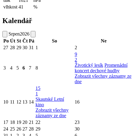
tlak
1021
hPa
vlhkost
41
%
Kalendář
Srpen
2026
Po
Út
St
Čt
Pá
So
Ne
27
28
29
30
31
1
2
9
2
Životický lesík
Promenádní
3
4
5
6
7
8
koncert dechové hudby
Zobrazit všechny záznamy ze
dne
15
1
Skautské Letní
10
11
12
13
14
16
kino
Zobrazit všechny
záznamy ze dne
17
18
19
20
21
22
23
24
25
26
27
28
29
30
31
1
2
3
4
5
6