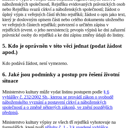
náboženských společností, Rejstříku evidovaných právnických osob
nebo Rejstříku svazů církví a náboženských společností; žádost o
úplný výpis z veřejných částí těchto rejstříků; žádost o opis jako text,
který je doslovným opisem části nebo celého dokumentu uloženého
ve veřejných částech rejstříků; potvrzení o určitém zápisu v
rejstřících (event. o jeho neexistenci); prvopis výpisů ke dni zařazení
právnické osoby do rejstříků a ke dni zápisu změny údajů do listiny.
5. Kdo je oprávněn v této věci jednat (podat žádost
apod.)
Kdo podává žádost, není vymezeno.
6. Jaké jsou podmínky a postup pro řešení životní
situace
Ministerstvo kultury může vydat listinu postupem podle
§ 6
vyhlášky č. 232/2002 Sb., kterou se provádí zákon o svobodě
náboženského vyznání a postavení církví a náboženských
společností a o změně některých zákonů, ve znění pozdějších
předpisů
.
Ministerstvo kultury výpisy ze všech tří rejstříků vyhotovuje na
formulářích, které tvoří
přílohy č. 1 - 3 k uvedené vyhlášce
.