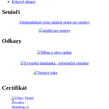
Krizové situace
Senioři
Zjednodušená verze stránek nejen pro seniory
Odkazy
Certifikát