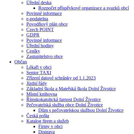
Úřední deska
Rozpočet příspěvkové organizace a svazků obcí
Povinné informace
e-podatelna
Povodňový plán obce
Czech POINT
GDPR
Povinné informace
Úřední hodiny
Ceníky
Zastupitelstvo obce
Občan
Lékaři v obci
Senior TAXI
Zřízení datové schránky od 1.1.2023
Jízdní řády
Základní škola a Mateřská škola Dolní Životice
Místní knihovna
Římskokatolická farnost Dolní Životice
Pečovatelská služba obce Dolní Životice
Dům s pečovatelskou službou Dolní Životice
Česká pošta
Katalog firem a služeb
Firmy v obci
Doprava