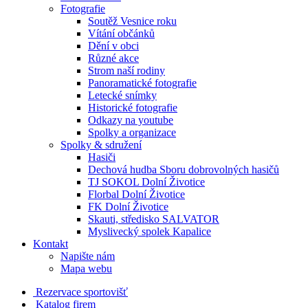
Fotografie
Soutěž Vesnice roku
Vítání občánků
Dění v obci
Různé akce
Strom naší rodiny
Panoramatické fotografie
Letecké snímky
Historické fotografie
Odkazy na youtube
Spolky a organizace
Spolky & sdružení
Hasiči
Dechová hudba Sboru dobrovolných hasičů
TJ SOKOL Dolní Životice
Florbal Dolní Životice
FK Dolní Životice
Skauti, středisko SALVATOR
Myslivecký spolek Kapalice
Kontakt
Napište nám
Mapa webu
Rezervace sportovišť
Katalog firem