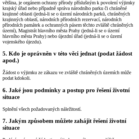
většina, je orgánem ochrany přírody příslušným k povolení výjimky
krajský úřad nebo případně správa národního parku či chráněné
krajinné oblasti (jedná-li se o území národních parků, chráněných
krajinných oblastí, národních přírodních rezervací, národních
přírodních památek a ochranných pásem těchto zvláště chráněných
území), Magistrát hlavního města Prahy (jedná-li se o území
hlavního města Prahy) nebo újezdní úřad (jedná-li se o území
vojenského újezdu).
5. Kdo je oprávněn v této věci jednat (podat žádost
apod.)
Žádost o výjimku ze zákazu ve zvláště chráněných územích může
podat kdokoli.
6. Jaké jsou podmínky a postup pro řešení životní
situace
Splnění všech požadovaných náležitostí.
7. Jakým způsobem můžete zahájit řešení životní
situace