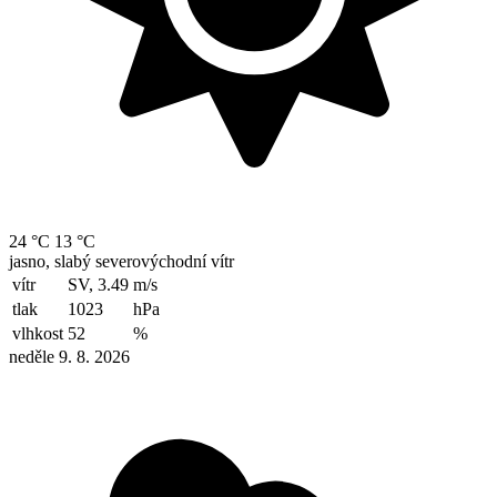
24 °C
13 °C
jasno, slabý severovýchodní vítr
vítr
SV, 3.49
m/s
tlak
1023
hPa
vlhkost
52
%
neděle 9. 8. 2026