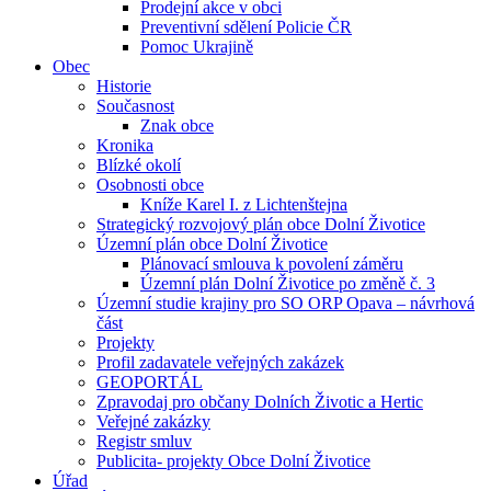
Prodejní akce v obci
Preventivní sdělení Policie ČR
Pomoc Ukrajině
Obec
Historie
Současnost
Znak obce
Kronika
Blízké okolí
Osobnosti obce
Kníže Karel I. z Lichtenštejna
Strategický rozvojový plán obce Dolní Životice
Územní plán obce Dolní Životice
Plánovací smlouva k povolení záměru
Územní plán Dolní Životice po změně č. 3
Územní studie krajiny pro SO ORP Opava – návrhová
část
Projekty
Profil zadavatele veřejných zakázek
GEOPORTÁL
Zpravodaj pro občany Dolních Životic a Hertic
Veřejné zakázky
Registr smluv
Publicita- projekty Obce Dolní Životice
Úřad