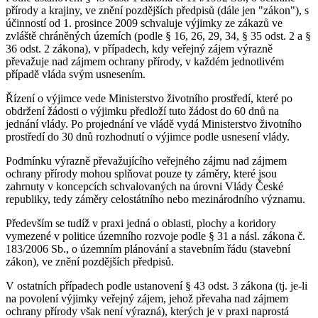
přírody a krajiny, ve znění pozdějších předpisů (dále jen "zákon"), s
účinností od 1. prosince 2009 schvaluje výjimky ze zákazů ve
zvláště chráněných územích (podle § 16, 26, 29, 34, § 35 odst. 2 a §
36 odst. 2 zákona), v případech, kdy veřejný zájem výrazně
převažuje nad zájmem ochrany přírody, v každém jednotlivém
případě vláda svým usnesením.
Řízení o výjimce vede Ministerstvo životního prostředí, které po
obdržení žádosti o výjimku předloží tuto žádost do 60 dnů na
jednání vlády. Po projednání ve vládě vydá Ministerstvo životního
prostředí do 30 dnů rozhodnutí o výjimce podle usnesení vlády.
Podmínku výrazně převažujícího veřejného zájmu nad zájmem
ochrany přírody mohou splňovat pouze ty záměry, které jsou
zahrnuty v koncepcích schvalovaných na úrovni Vlády České
republiky, tedy záměry celostátního nebo mezinárodního významu.
Především se tudíž v praxi jedná o oblasti, plochy a koridory
vymezené v politice územního rozvoje podle § 31 a násl. zákona č.
183/2006 Sb., o územním plánování a stavebním řádu (stavební
zákon), ve znění pozdějších předpisů.
V ostatních případech podle ustanovení § 43 odst. 3 zákona (tj. je-li
na povolení výjimky veřejný zájem, jehož převaha nad zájmem
ochrany přírody však není výrazná), kterých je v praxi naprostá