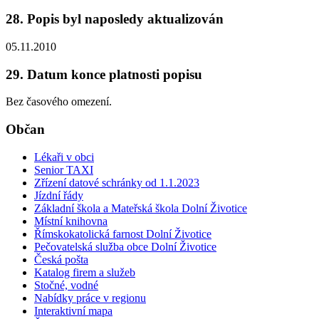
28. Popis byl naposledy aktualizován
05.11.2010
29. Datum konce platnosti popisu
Bez časového omezení.
Občan
Lékaři v obci
Senior TAXI
Zřízení datové schránky od 1.1.2023
Jízdní řády
Základní škola a Mateřská škola Dolní Životice
Místní knihovna
Římskokatolická farnost Dolní Životice
Pečovatelská služba obce Dolní Životice
Česká pošta
Katalog firem a služeb
Stočné, vodné
Nabídky práce v regionu
Interaktivní mapa