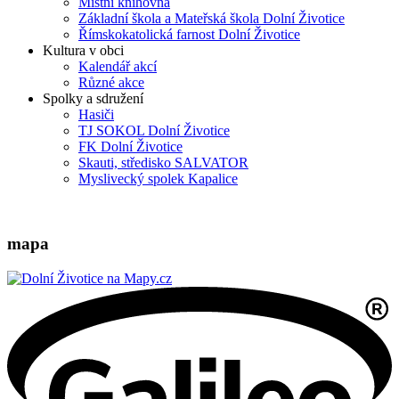
Místní knihovna
Základní škola a Mateřská škola Dolní Životice
Římskokatolická farnost Dolní Životice
Kultura v obci
Kalendář akcí
Různé akce
Spolky a sdružení
Hasiči
TJ SOKOL Dolní Životice
FK Dolní Životice
Skauti, středisko SALVATOR
Myslivecký spolek Kapalice
mapa