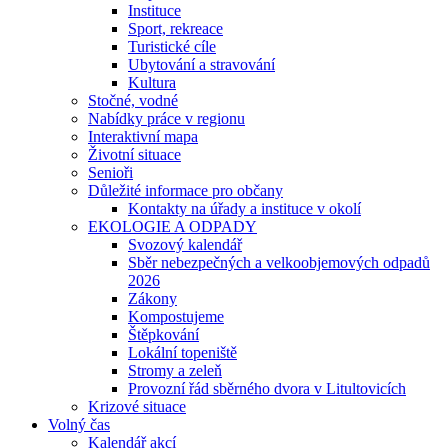
Instituce
Sport, rekreace
Turistické cíle
Ubytování a stravování
Kultura
Stočné, vodné
Nabídky práce v regionu
Interaktivní mapa
Životní situace
Senioři
Důležité informace pro občany
Kontakty na úřady a instituce v okolí
EKOLOGIE A ODPADY
Svozový kalendář
Sběr nebezpečných a velkoobjemových odpadů
2026
Zákony
Kompostujeme
Štěpkování
Lokální topeniště
Stromy a zeleň
Provozní řád sběrného dvora v Litultovicích
Krizové situace
Volný čas
Kalendář akcí