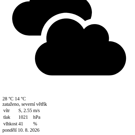
28 °C
14 °C
zataženo, severní větřík
vítr
S, 2.55
m/s
tlak
1021
hPa
vlhkost
41
%
pondělí 10. 8. 2026