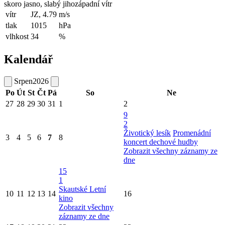
skoro jasno, slabý jihozápadní vítr
vítr
JZ, 4.79
m/s
tlak
1015
hPa
vlhkost
34
%
Kalendář
Srpen
2026
Po
Út
St
Čt
Pá
So
Ne
27
28
29
30
31
1
2
9
2
Životický lesík
Promenádní
3
4
5
6
7
8
koncert dechové hudby
Zobrazit všechny záznamy ze
dne
15
1
Skautské Letní
10
11
12
13
14
16
kino
Zobrazit všechny
záznamy ze dne