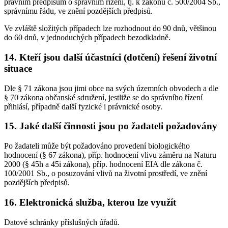
právním předpisům o správním řízení, tj. k zákonu č. 500/2004 Sb.,
správnímu řádu, ve znění pozdějších předpisů.
Ve zvláště složitých případech lze rozhodnout do 90 dnů, většinou
do 60 dnů, v jednoduchých případech bezodkladně.
14. Kteří jsou další účastníci (dotčení) řešení životní
situace
Dle § 71 zákona jsou jimi obce na svých územních obvodech a dle
§ 70 zákona občanské sdružení, jestliže se do správního řízení
přihlásí, případně další fyzické i právnické osoby.
15. Jaké další činnosti jsou po žadateli požadovány
Po žadateli může být požadováno provedení biologického
hodnocení (§ 67 zákona), příp. hodnocení vlivu záměru na Naturu
2000 (§ 45h a 45i zákona), příp. hodnocení EIA dle zákona č.
100/2001 Sb., o posuzování vlivů na životní prostředí, ve znění
pozdějších předpisů.
16. Elektronická služba, kterou lze využít
Datové schránky příslušných úřadů.