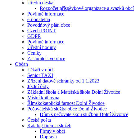
Úřední deska
Rozpočet příspěvkové organizace a svazků obcí
Povinné informace
e-podatelna
Povodňový plán obce
Czech POINT
GDPR
Povinné informace
Úřední hodiny
Ceníky
Zastupitelstvo obce
Občan
Lékaři v obci
Senior TAXI
Zřízení datové schránky od 1.1.2023
Jízdní řády
Základní škola a Mateřská škola Dolní Životice
Místní knihovna
Římskokatolická farnost Dolní Životice
Pečovatelská služba obce Dolní Životice
Dům s pečovatelskou službou Dolní Životice
Česká pošta
Katalog firem a služeb
Firmy v obci
Doprava