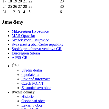
17
18
19
20
21
22
23
24
25
26
27
28
29
30
31
1
2
3
4
5
6
Jsme členy
Mikroregion Hvozdnice
MAS Opavsko
Svazek voda Litultovice
Svaz měst a obcí České republiky
Spolek pro obnovu venkova ČR
Euroregion Silesia
APSS ČR
Úřad
Úřední deska
e-podatelna
Povinné informace
Czech POINT
Zastupitelstvo obce
Rychlé odkazy
Historie
Osobnosti obce
Lékaři v obci