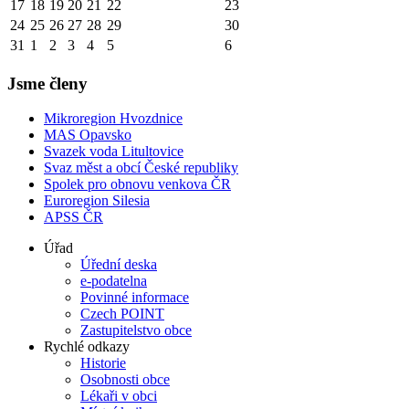
17
18
19
20
21
22
23
24
25
26
27
28
29
30
31
1
2
3
4
5
6
Jsme členy
Mikroregion Hvozdnice
MAS Opavsko
Svazek voda Litultovice
Svaz měst a obcí České republiky
Spolek pro obnovu venkova ČR
Euroregion Silesia
APSS ČR
Úřad
Úřední deska
e-podatelna
Povinné informace
Czech POINT
Zastupitelstvo obce
Rychlé odkazy
Historie
Osobnosti obce
Lékaři v obci