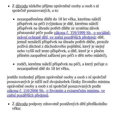
Z
důvodu
nízkého příjmu oprávněné osoby a osob s ní
společně posuzovaných, a to:
nezaopatřenému dítěti do 18 let věku, kterému náleží
příspěvek na péči (výjimkou je dítě, kterému náleží
příspěvek na úhradu potřeb dítěte ze systému dávek
pěstounské péče podle
zákona č. 359/1999 Sb., o sociálně-
právní ochraně dětí, ve znění pozdějších předpisů
; dítě,
jemuž nenáleží příspěvek na úhradu potřeb dítěte, protože
požívá důchod z důchodového pojištění, který je stejný
nebo vyšší než tento příspěvek, a dítě, které je v plném
přímém zaopatření zařízení pro péči o děti nebo mládež),
rodiči, kterému náleží příspěvek na péči, a který pečuje o
nezaopatřené dítě do 18 let věku,
jestliže rozhodný příjem oprávněné osoby a osob s ní společně
posuzovaných je nižší než dvojnásobek částky životního minima
oprávněné osoby a osob s ní společně posuzovaných podle
zákona č. 110/2006 Sb., o životním a existenčním minimu, ve
znění pozdějších předpisů
.
Z
důvodu
podpory zdravotně postižených dětí předškolního
věku: