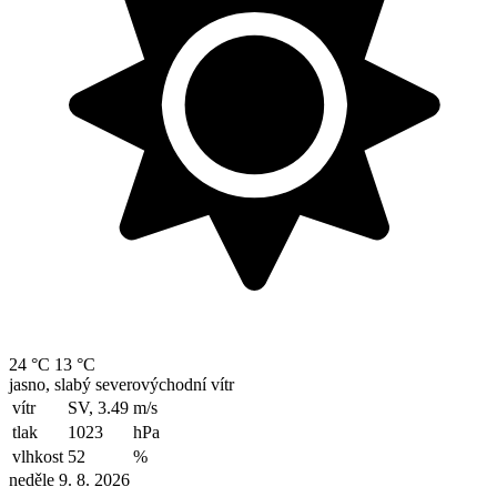
24 °C
13 °C
jasno, slabý severovýchodní vítr
vítr
SV, 3.49
m/s
tlak
1023
hPa
vlhkost
52
%
neděle 9. 8. 2026