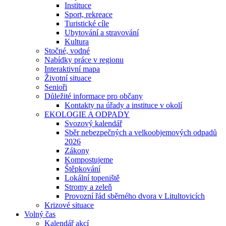
Instituce
Sport, rekreace
Turistické cíle
Ubytování a stravování
Kultura
Stočné, vodné
Nabídky práce v regionu
Interaktivní mapa
Životní situace
Senioři
Důležité informace pro občany
Kontakty na úřady a instituce v okolí
EKOLOGIE A ODPADY
Svozový kalendář
Sběr nebezpečných a velkoobjemových odpadů
2026
Zákony
Kompostujeme
Štěpkování
Lokální topeniště
Stromy a zeleň
Provozní řád sběrného dvora v Litultovicích
Krizové situace
Volný čas
Kalendář akcí