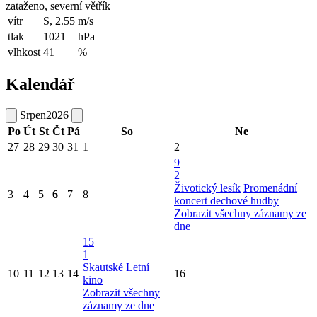
zataženo, severní větřík
vítr
S, 2.55
m/s
tlak
1021
hPa
vlhkost
41
%
Kalendář
Srpen
2026
Po
Út
St
Čt
Pá
So
Ne
27
28
29
30
31
1
2
9
2
Životický lesík
Promenádní
3
4
5
6
7
8
koncert dechové hudby
Zobrazit všechny záznamy ze
dne
15
1
Skautské Letní
10
11
12
13
14
16
kino
Zobrazit všechny
záznamy ze dne