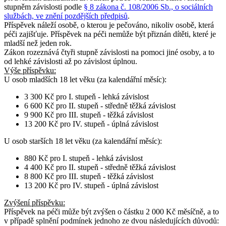
stupněm závislosti podle
§ 8 zákona č. 108/2006 Sb., o sociálních
službách, ve znění pozdějších předpisů
.
Příspěvek náleží osobě, o kterou je pečováno, nikoliv osobě, která
péči zajišťuje. Příspěvek na péči nemůže být přiznán dítěti, které je
mladší než jeden rok.
Zákon rozeznává čtyři stupně závislosti na pomoci jiné osoby, a to
od lehké závislosti až po závislost úplnou.
Výše příspěvku:
U osob
mladších 18 let věku
(za kalendářní měsíc):
3 300 Kč pro I. stupeň - lehká závislost
6 600 Kč pro II. stupeň - středně těžká závislost
9 900 Kč pro III. stupeň - těžká závislost
13 200 Kč pro IV. stupeň - úplná závislost
U osob
starších 18 let věku
(za kalendářní měsíc):
880 Kč pro I. stupeň - lehká závislost
4 400 Kč pro II. stupeň - středně těžká závislost
8 800 Kč pro III. stupeň - těžká závislost
13 200 Kč pro IV. stupeň - úplná závislost
Zvýšení příspěvku
:
Příspěvek na péči může být zvýšen o částku 2 000 Kč měsíčně, a to
v případě splnění podmínek jednoho ze dvou následujících důvodů: