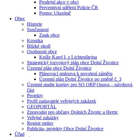
Prodejní akce v obci
Preventivní sdělení Policie ČR
Pomoc Ukrajině
Obec
Historie
Současnost
Znak obce
Kronika
Blízké okolí
Osobnosti obce
Kníže Karel I. z Lichtenštejna
Strategický rozvojový plán obce Dolní Životice
Územní plán obce Dolní Životice
Plánovací smlouva k povolení záměru
Územní plán Dolní Životice po změně č. 3
Územní studie krajiny pro SO ORP Opava – návrhová
část
Projekty
Profil zadavatele veřejných zakázek
GEOPORTÁL
Zpravodaj pro občany Dolních Životic a Hertic
Veřejné zakázky
Registr smluv
Publicita- projekty Obce Dolní Životice
Úřad