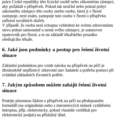
práce České republiky této fyzické osobě nebo zákonnému zástupci,
aby požádali o příspěvek. Pokud tak neučiní nebo pokud pobyt
zákonného zástupce této osoby anebo osoby, která ji v řízení
zastupuje, není znám, zastupuje tuto osobu v řízení o příspěvku
zařízení sociálních služeb.
V případě, že osoba není schopna vzhledem ke svému zdravotnímu
stavu jednat samostatně a nemá svého zástupce, je ustanoven
opatrovník pro řízení, a to na základě lékařského posudku
ošetřujícího lékaře.
6. Jaké jsou podmínky a postup pro řešení životní
situace
Základní podmínkou pro vznik nároku na příspěvek na péči je
dlouhodobě nepříznivý zdravotní stav žadatele a potřeba pomoci při
zvládání základních životních potřeb.
7. Jakým způsobem můžete zahájit řešení životní
situace
Podejte písemnou žádost o příspěvek na péči na předepsaném
formuláři (na originálním nebo z internetových stránek vytištěném
tiskopisu, příp. elektronicky, pokud vlastníte certifikát pro
elektronický podpis) na příslušný úřad.