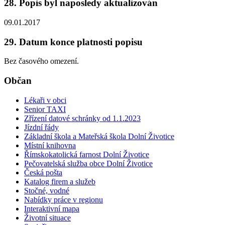
28. Popis byl naposledy aktualizován
09.01.2017
29. Datum konce platnosti popisu
Bez časového omezení.
Občan
Lékaři v obci
Senior TAXI
Zřízení datové schránky od 1.1.2023
Jízdní řády
Základní škola a Mateřská škola Dolní Životice
Místní knihovna
Římskokatolická farnost Dolní Životice
Pečovatelská služba obce Dolní Životice
Česká pošta
Katalog firem a služeb
Stočné, vodné
Nabídky práce v regionu
Interaktivní mapa
Životní situace