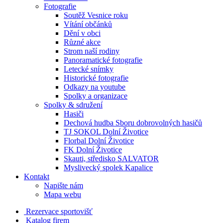
Fotografie
Soutěž Vesnice roku
Vítání občánků
Dění v obci
Různé akce
Strom naší rodiny
Panoramatické fotografie
Letecké snímky
Historické fotografie
Odkazy na youtube
Spolky a organizace
Spolky & sdružení
Hasiči
Dechová hudba Sboru dobrovolných hasičů
TJ SOKOL Dolní Životice
Florbal Dolní Životice
FK Dolní Životice
Skauti, středisko SALVATOR
Myslivecký spolek Kapalice
Kontakt
Napište nám
Mapa webu
Rezervace sportovišť
Katalog firem