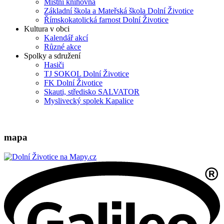
Místní knihovna
Základní škola a Mateřská škola Dolní Životice
Římskokatolická farnost Dolní Životice
Kultura v obci
Kalendář akcí
Různé akce
Spolky a sdružení
Hasiči
TJ SOKOL Dolní Životice
FK Dolní Životice
Skauti, středisko SALVATOR
Myslivecký spolek Kapalice
mapa