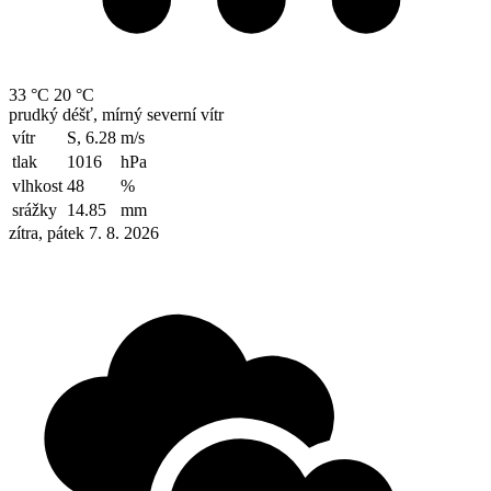
33 °C
20 °C
prudký déšť, mírný severní vítr
vítr
S, 6.28
m/s
tlak
1016
hPa
vlhkost
48
%
srážky
14.85
mm
zítra, pátek 7. 8. 2026