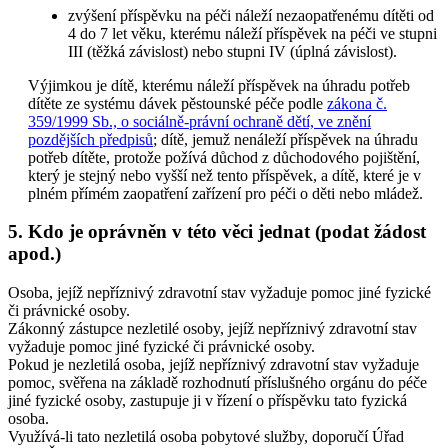
zvýšení příspěvku na péči náleží nezaopatřenému dítěti od
4 do 7 let věku, kterému náleží příspěvek na péči ve stupni
III (těžká závislost) nebo stupni IV (úplná závislost).
Výjimkou je dítě, kterému náleží příspěvek na úhradu potřeb
dítěte ze systému dávek pěstounské péče podle
zákona č.
359/1999 Sb., o sociálně-právní ochraně dětí, ve znění
pozdějších předpisů
; dítě, jemuž nenáleží příspěvek na úhradu
potřeb dítěte, protože požívá důchod z důchodového pojištění,
který je stejný nebo vyšší než tento příspěvek, a dítě, které je v
plném přímém zaopatření zařízení pro péči o děti nebo mládež.
5. Kdo je oprávněn v této věci jednat (podat žádost
apod.)
Osoba, jejíž nepříznivý zdravotní stav vyžaduje pomoc jiné fyzické
či právnické osoby.
Zákonný zástupce nezletilé osoby, jejíž nepříznivý zdravotní stav
vyžaduje pomoc jiné fyzické či právnické osoby.
Pokud je nezletilá osoba, jejíž nepříznivý zdravotní stav vyžaduje
pomoc, svěřena na základě rozhodnutí příslušného orgánu do péče
jiné fyzické osoby, zastupuje ji v řízení o příspěvku tato fyzická
osoba.
Využívá-li tato nezletilá osoba pobytové služby, doporučí Úřad