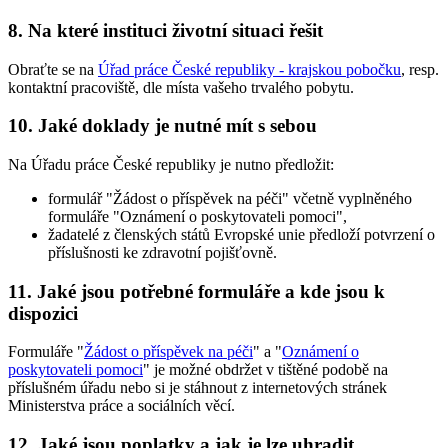
8. Na které instituci životní situaci řešit
Obraťte se na
Úřad práce České republiky - krajskou pobočku
, resp.
kontaktní pracoviště, dle místa vašeho trvalého pobytu.
10. Jaké doklady je nutné mít s sebou
Na Úřadu práce České republiky je nutno předložit:
formulář "Žádost o příspěvek na péči" včetně vyplněného
formuláře "Oznámení o poskytovateli pomoci",
žadatelé z členských států Evropské unie předloží potvrzení o
příslušnosti ke zdravotní pojišťovně.
11. Jaké jsou potřebné formuláře a kde jsou k
dispozici
Formuláře "
Žádost o příspěvek na péči
" a "
Oznámení o
poskytovateli pomoci
" je možné obdržet v tištěné podobě na
příslušném úřadu nebo si je stáhnout z internetových stránek
Ministerstva práce a sociálních věcí.
12. Jaké jsou poplatky a jak je lze uhradit