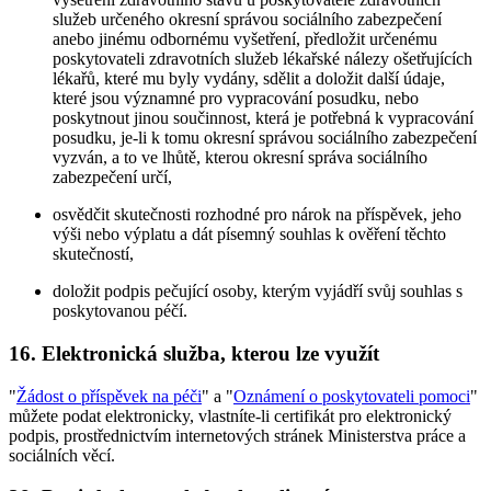
služeb určeného okresní správou sociálního zabezpečení
anebo jinému odbornému vyšetření, předložit určenému
poskytovateli zdravotních služeb lékařské nálezy ošetřujících
lékařů, které mu byly vydány, sdělit a doložit další údaje,
které jsou významné pro vypracování posudku, nebo
poskytnout jinou součinnost, která je potřebná k vypracování
posudku, je-li k tomu okresní správou sociálního zabezpečení
vyzván, a to ve lhůtě, kterou okresní správa sociálního
zabezpečení určí,
osvědčit skutečnosti rozhodné pro nárok na příspěvek, jeho
výši nebo výplatu a dát písemný souhlas k ověření těchto
skutečností,
doložit podpis pečující osoby, kterým vyjádří svůj souhlas s
poskytovanou péčí.
16. Elektronická služba, kterou lze využít
"
Žádost o příspěvek na péči
" a "
Oznámení o poskytovateli pomoci
"
můžete podat elektronicky, vlastníte-li certifikát pro elektronický
podpis, prostřednictvím internetových stránek Ministerstva práce a
sociálních věcí.