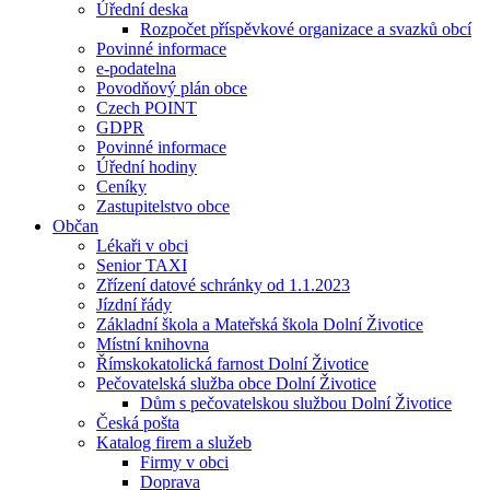
Úřední deska
Rozpočet příspěvkové organizace a svazků obcí
Povinné informace
e-podatelna
Povodňový plán obce
Czech POINT
GDPR
Povinné informace
Úřední hodiny
Ceníky
Zastupitelstvo obce
Občan
Lékaři v obci
Senior TAXI
Zřízení datové schránky od 1.1.2023
Jízdní řády
Základní škola a Mateřská škola Dolní Životice
Místní knihovna
Římskokatolická farnost Dolní Životice
Pečovatelská služba obce Dolní Životice
Dům s pečovatelskou službou Dolní Životice
Česká pošta
Katalog firem a služeb
Firmy v obci
Doprava