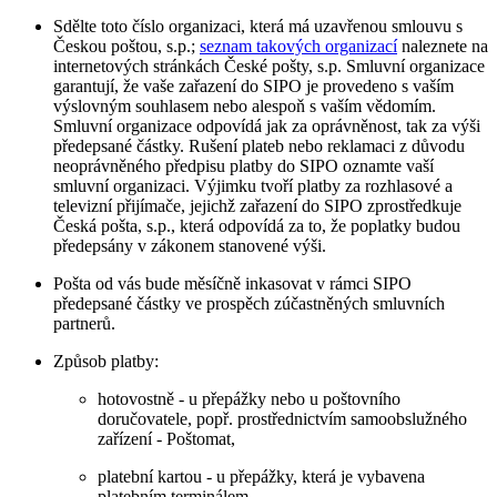
Sdělte toto číslo organizaci, která má uzavřenou smlouvu s
Českou poštou, s.p.;
seznam takových organizací
naleznete na
internetových stránkách České pošty, s.p. Smluvní organizace
garantují, že vaše zařazení do SIPO je provedeno s vaším
výslovným souhlasem nebo alespoň s vaším vědomím.
Smluvní organizace odpovídá jak za oprávněnost, tak za výši
předepsané částky. Rušení plateb nebo reklamaci z důvodu
neoprávněného předpisu platby do SIPO oznamte vaší
smluvní organizaci. Výjimku tvoří platby za rozhlasové a
televizní přijímače, jejichž zařazení do SIPO zprostředkuje
Česká pošta, s.p., která odpovídá za to, že poplatky budou
předepsány v zákonem stanovené výši.
Pošta od vás bude měsíčně inkasovat v rámci SIPO
předepsané částky ve prospěch zúčastněných smluvních
partnerů.
Způsob platby:
hotovostně - u přepážky nebo u poštovního
doručovatele, popř. prostřednictvím samoobslužného
zařízení - Poštomat,
platební kartou - u přepážky, která je vybavena
platebním terminálem,