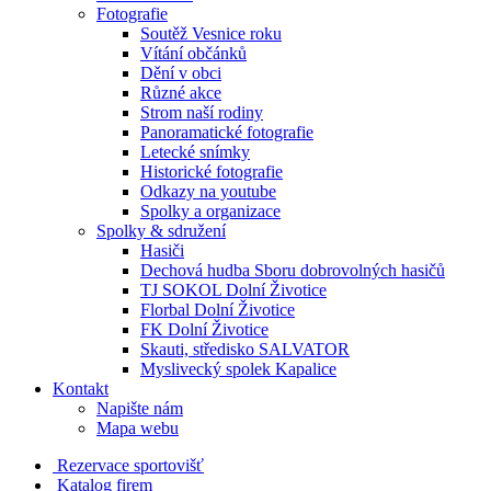
Fotografie
Soutěž Vesnice roku
Vítání občánků
Dění v obci
Různé akce
Strom naší rodiny
Panoramatické fotografie
Letecké snímky
Historické fotografie
Odkazy na youtube
Spolky a organizace
Spolky & sdružení
Hasiči
Dechová hudba Sboru dobrovolných hasičů
TJ SOKOL Dolní Životice
Florbal Dolní Životice
FK Dolní Životice
Skauti, středisko SALVATOR
Myslivecký spolek Kapalice
Kontakt
Napište nám
Mapa webu
Rezervace sportovišť
Katalog firem