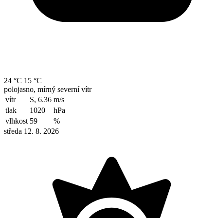
24 °C
15 °C
polojasno, mírný severní vítr
vítr
S, 6.36
m/s
tlak
1020
hPa
vlhkost
59
%
středa 12. 8. 2026