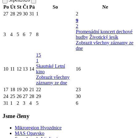
Po
Út
St
Čt
Pá
So
Ne
27
28
29
30
31
1
2
9
2
Promenádní koncert dechové
3
4
5
6
7
8
hudby
Životický lesík
Zobrazit všechny záznamy ze
dne
15
1
Skautské Letní
10
11
12
13
14
16
kino
Zobrazit všechny
záznamy ze dne
17
18
19
20
21
22
23
24
25
26
27
28
29
30
31
1
2
3
4
5
6
Jsme členy
Mikroregion Hvozdnice
MAS Opavsko