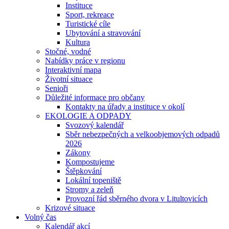
Instituce
Sport, rekreace
Turistické cíle
Ubytování a stravování
Kultura
Stočné, vodné
Nabídky práce v regionu
Interaktivní mapa
Životní situace
Senioři
Důležité informace pro občany
Kontakty na úřady a instituce v okolí
EKOLOGIE A ODPADY
Svozový kalendář
Sběr nebezpečných a velkoobjemových odpadů
2026
Zákony
Kompostujeme
Štěpkování
Lokální topeniště
Stromy a zeleň
Provozní řád sběrného dvora v Litultovicích
Krizové situace
Volný čas
Kalendář akcí