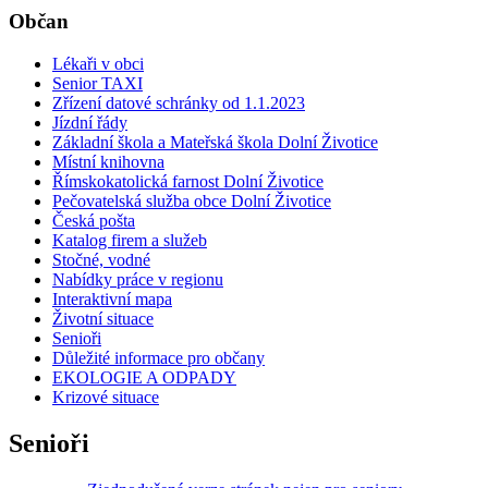
Občan
Lékaři v obci
Senior TAXI
Zřízení datové schránky od 1.1.2023
Jízdní řády
Základní škola a Mateřská škola Dolní Životice
Místní knihovna
Římskokatolická farnost Dolní Životice
Pečovatelská služba obce Dolní Životice
Česká pošta
Katalog firem a služeb
Stočné, vodné
Nabídky práce v regionu
Interaktivní mapa
Životní situace
Senioři
Důležité informace pro občany
EKOLOGIE A ODPADY
Krizové situace
Senioři