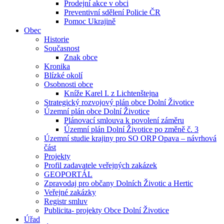
Prodejní akce v obci
Preventivní sdělení Policie ČR
Pomoc Ukrajině
Obec
Historie
Současnost
Znak obce
Kronika
Blízké okolí
Osobnosti obce
Kníže Karel I. z Lichtenštejna
Strategický rozvojový plán obce Dolní Životice
Územní plán obce Dolní Životice
Plánovací smlouva k povolení záměru
Územní plán Dolní Životice po změně č. 3
Územní studie krajiny pro SO ORP Opava – návrhová
část
Projekty
Profil zadavatele veřejných zakázek
GEOPORTÁL
Zpravodaj pro občany Dolních Životic a Hertic
Veřejné zakázky
Registr smluv
Publicita- projekty Obce Dolní Životice
Úřad