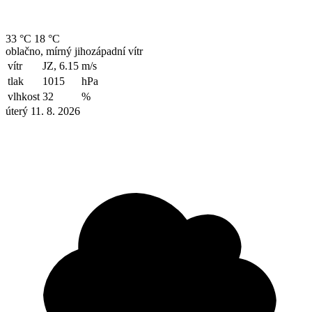
33 °C
18 °C
oblačno, mírný jihozápadní vítr
vítr
JZ, 6.15
m/s
tlak
1015
hPa
vlhkost
32
%
úterý 11. 8. 2026