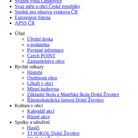
Svazek voda Litultovice
Svaz měst a obcí České republiky
Spolek pro obnovu venkova ČR
Euroregion Silesia
APSS ČR
Úřad
Úřední deska
e-podatelna
Povinné informace
Czech POINT
Zastupitelstvo obce
Rychlé odkazy
Historie
Osobnosti obce
Lékaři v obci
Místní knihovna
Základní škola a Mateřská škola Dolní Životice
Římskokatolická farnost Dolní Životice
Kultura v obci
Kalendář akcí
Různé akce
Spolky a sdružení
Hasiči
TJ SOKOL Dolní Životice