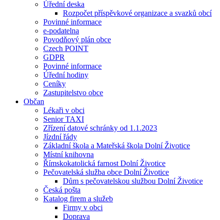
Úřední deska
Rozpočet příspěvkové organizace a svazků obcí
Povinné informace
e-podatelna
Povodňový plán obce
Czech POINT
GDPR
Povinné informace
Úřední hodiny
Ceníky
Zastupitelstvo obce
Občan
Lékaři v obci
Senior TAXI
Zřízení datové schránky od 1.1.2023
Jízdní řády
Základní škola a Mateřská škola Dolní Životice
Místní knihovna
Římskokatolická farnost Dolní Životice
Pečovatelská služba obce Dolní Životice
Dům s pečovatelskou službou Dolní Životice
Česká pošta
Katalog firem a služeb
Firmy v obci
Doprava