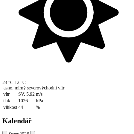
23 °C
12 °C
jasno, mírný severovýchodní vítr
vítr
SV, 5.92
m/s
tlak
1026
hPa
vlhkost
44
%
Kalendář
Srpen
2026