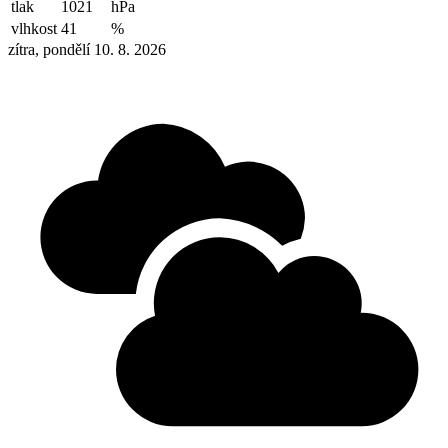
tlak
1021
hPa
vlhkost
41
%
zítra, pondělí 10. 8. 2026