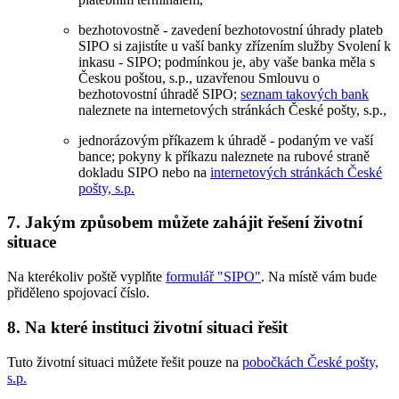
bezhotovostně - zavedení bezhotovostní úhrady plateb
SIPO si zajistíte u vaší banky zřízením služby Svolení k
inkasu - SIPO; podmínkou je, aby vaše banka měla s
Českou poštou, s.p., uzavřenou Smlouvu o
bezhotovostní úhradě SIPO;
seznam takových bank
naleznete na internetových stránkách České pošty, s.p.,
jednorázovým příkazem k úhradě - podaným ve vaší
bance; pokyny k příkazu naleznete na rubové straně
dokladu SIPO nebo na
internetových stránkách České
pošty, s.p.
7. Jakým způsobem můžete zahájit řešení životní
situace
Na kterékoliv poště vyplňte
formulář "SIPO"
. Na místě vám bude
přiděleno spojovací číslo.
8. Na které instituci životní situaci řešit
Tuto životní situaci můžete řešit pouze na
pobočkách České pošty,
s.p.