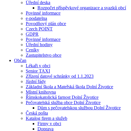
Úřední deska
Rozpočet příspěvkové organizace a svazků obcí
Povinné informace
e-podatelna
Povodňový plán obce
Czech POINT
GDPR
Povinné informace
Úřední hodiny
Ceníky
Zastupitelstvo obce
Občan
Lékaři v obci
Senior TAXI
Zřízení datové schránky od 1.1.2023
Jízdní řády
Základní škola a Mateřská škola Dolní Životice
Místní knihovna
Římskokatolická farnost Dolní Životice
Pečovatelská služba obce Dolní Životice
Dům s pečovatelskou službou Dolní Životice
Česká pošta
Katalog firem a služeb
Firmy v obci
Doprava