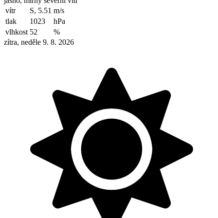
jasno, mírný severní vítr
vítr
S, 5.51
m/s
tlak
1023
hPa
vlhkost
52
%
zítra, neděle 9. 8. 2026