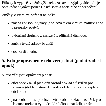
Příkazy k výplatě, změně výše nebo zastavení výplaty důchodu je
oprávněna vydávat pouze Česká správa sociálního zabezpečení.
Změny, o které lze požádat na poště:
změna způsobu výplaty (doručovatelem v místě bydliště nebo
u přepážky pošty),
vyloučení druhého z manželů z přijímání důchodu,
změna trvalé adresy bydliště,
dosílka důchodu.
5. Kdo je oprávněn v této věci jednat (podat žádost
apod.)
V této věci jsou oprávněni jednat:
důchodce - musí předložit osobní doklad a ústřižek pro
příjemce (doklad, který důchodce obdrží při každé výplatě
důchodu),
jiná osoba - musí předložit svůj osobní doklad a ústřižek pro
příjemce (nelze u vyloučení druhého z manželů, zrušení