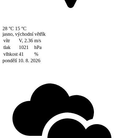
28 °C
15 °C
jasno, východní větřík
vítr
V, 2.36
m/s
tlak
1021
hPa
vlhkost
41
%
pondělí 10. 8. 2026