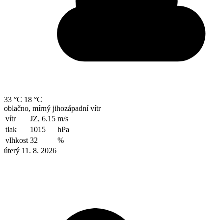
33 °C
18 °C
oblačno, mírný jihozápadní vítr
vítr
JZ, 6.15
m/s
tlak
1015
hPa
vlhkost
32
%
úterý 11. 8. 2026