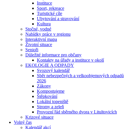
Instituce
Sport, rekreace
Turistické cíle
Ubytování a stravování
Kultura
Stočné, vodné
Nabídky práce v regionu
Interaktivní mapa
Životní situace
Senioři
Důležité informace pro občany
Kontakty na úřady a instituce v okolí
EKOLOGIE A ODPADY
Svozový kalendář
Sběr nebezpečných a velkoobjemových odpadů
2026
Zákony
Kompostujeme
Štěpkování
Lokální topeniště
Stromy a zeleň
Provozní řád sběrného dvora v Litultovicích
Krizové situace
Volný čas
Kalendář akcí