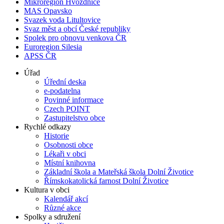
Mikroregion Hvozdnice
MAS Opavsko
Svazek voda Litultovice
Svaz měst a obcí České republiky
Spolek pro obnovu venkova ČR
Euroregion Silesia
APSS ČR
Úřad
Úřední deska
e-podatelna
Povinné informace
Czech POINT
Zastupitelstvo obce
Rychlé odkazy
Historie
Osobnosti obce
Lékaři v obci
Místní knihovna
Základní škola a Mateřská škola Dolní Životice
Římskokatolická farnost Dolní Životice
Kultura v obci
Kalendář akcí
Různé akce
Spolky a sdružení