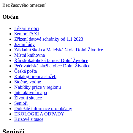
Bez časového omezení.
Občan
Lékaři v obci
Senior TAXI
Zřízení datové schránky od 1.1.2023
Jízdní řády
Základní škola a Mateřská škola Dolní Životice
Místní knihovna
Římskokatolická farnost Dolní Životice
Pečovatelská služba obce Dolní Životice
Česká pošta
Katalog firem a služeb
Stočné, vodné
Nabídky práce v regionu
Interaktivní mapa
Životní situace
Senioři
Důležité informace pro občany
EKOLOGIE A ODPADY
Krizové situace
Senioři