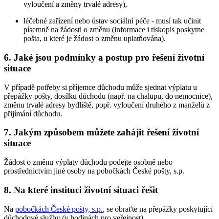
vyloučení a změny trvalé adresy),
léčebné zařízení nebo ústav sociální péče - musí tak učinit
písemně na žádosti o změnu (informace i tiskopis poskytne
pošta, u které je žádost o změnu uplatňována).
6. Jaké jsou podmínky a postup pro řešení životní
situace
V případě potřeby si příjemce důchodu může sjednat výplatu u
přepážky pošty, dosílku důchodu (např. na chalupu, do nemocnice),
změnu trvalé adresy bydliště, popř. vyloučení druhého z manželů z
přijímání důchodu.
7. Jakým způsobem můžete zahájit řešení životní
situace
Žádost o změnu výplaty důchodu podejte osobně nebo
prostřednictvím jiné osoby na pobočkách České pošty, s.p.
8. Na které instituci životní situaci řešit
Na
pobočkách České pošty, s.p.
, se obraťte na přepážky poskytující
důchodové služby (v hodinách pro veřejnost).