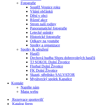
Fotografie
Soutěž Vesnice roku
Vítání občánků
Dění v obci
Různé akce
Strom naší rodiny
Panoramatické fotografie
Letecké snímky
Historické fotografie
Odkazy na youtube
Spolky a organizace
Spolky & sdružení
Hasiči
Dechová hudba Sboru dobrovolných hasičů
TJ SOKOL Dolní Životice
Florbal Dolní Životice
FK Dolní Životice
Skauti, středisko SALVATOR
Myslivecký spolek Kapalice
Kontakt
Napište nám
Mapa webu
Rezervace sportovišť
Katalog firem