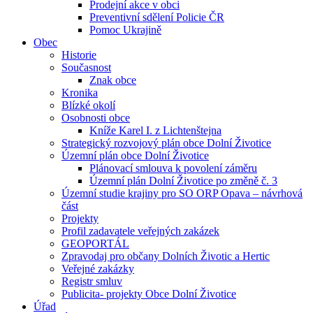
Prodejní akce v obci
Preventivní sdělení Policie ČR
Pomoc Ukrajině
Obec
Historie
Současnost
Znak obce
Kronika
Blízké okolí
Osobnosti obce
Kníže Karel I. z Lichtenštejna
Strategický rozvojový plán obce Dolní Životice
Územní plán obce Dolní Životice
Plánovací smlouva k povolení záměru
Územní plán Dolní Životice po změně č. 3
Územní studie krajiny pro SO ORP Opava – návrhová
část
Projekty
Profil zadavatele veřejných zakázek
GEOPORTÁL
Zpravodaj pro občany Dolních Životic a Hertic
Veřejné zakázky
Registr smluv
Publicita- projekty Obce Dolní Životice
Úřad