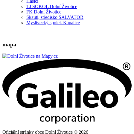
Hasiči
TJ SOKOL Dolní Životice
FK Dolní Životice
Skauti, středisko SALVATOR
Myslivecký spolek Kapalice
mapa
Oficiální stránky obce Dolní Životice © 2026