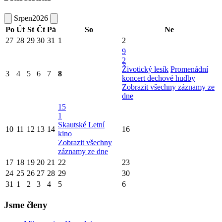
Srpen
2026
Po
Út
St
Čt
Pá
So
Ne
27
28
29
30
31
1
2
9
2
Životický lesík
Promenádní
3
4
5
6
7
8
koncert dechové hudby
Zobrazit všechny záznamy ze
dne
15
1
Skautské Letní
10
11
12
13
14
16
kino
Zobrazit všechny
záznamy ze dne
17
18
19
20
21
22
23
24
25
26
27
28
29
30
31
1
2
3
4
5
6
Jsme členy