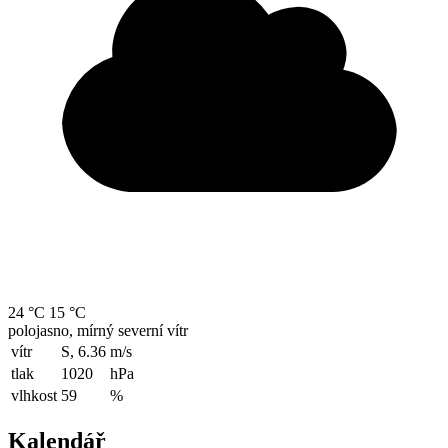
24 °C
15 °C
polojasno, mírný severní vítr
vítr
S, 6.36
m/s
tlak
1020
hPa
vlhkost
59
%
Kalendář