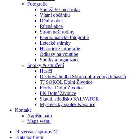
Fotografie
Soutěž Vesnice roku
Vítání občánků
Dění v obci
Různé akce
Strom naší rodiny
Panoramatické fotografie
Letecké snímky
Historické fotografie
Odkazy na youtube
Spolky a organizace
Spolky & sdružení
Hasiči
Dechová hudba Sboru dobrovolných hasičů
TJ SOKOL Dolní Životice
Florbal Dolní Životice
FK Dolní Životice
Skauti, středisko SALVATOR
Myslivecký spolek Kapalice
Kontakt
Napište nám
Mapa webu
Rezervace sportovišť
Katalog firem