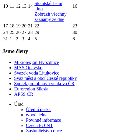
Skautské Letní
10
11
12
13
14
16
kino
Zobrazit všechny
záznamy ze dne
17
18
19
20
21
22
23
24
25
26
27
28
29
30
31
1
2
3
4
5
6
Jsme členy
Mikroregion Hvozdnice
MAS Opavsko
Svazek voda Litultovice
Svaz měst a obcí České republiky
Spolek pro obnovu venkova ČR
Euroregion Silesia
APSS ČR
Úřad
Úřední deska
e-podatelna
Povinné informace
Czech POINT
Zastupitelstvo obce