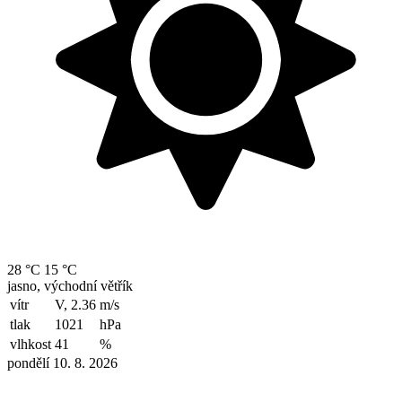
28 °C
15 °C
jasno, východní větřík
vítr
V, 2.36
m/s
tlak
1021
hPa
vlhkost
41
%
pondělí 10. 8. 2026