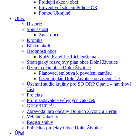
Prodejní akce v obci
Preventivní sdělení Policie ČR
Pomoc Ukrajině
Obec
Historie
Současnost
Znak obce
Kronika
Blízké okolí
Osobnosti obce
Kníže Karel I. z Lichtenštejna
Strategický rozvojový plán obce Dolní Životice
Územní plán obce Dolní Životice
Plánovací smlouva k povolení záměru
Územní plán Dolní Životice po změně č. 3
Územní studie krajiny pro SO ORP Opava – návrhová
část
Projekty
Profil zadavatele veřejných zakázek
GEOPORTÁL
Zpravodaj pro občany Dolních Životic a Hertic
Veřejné zakázky
Registr smluv
Publicita- projekty Obce Dolní Životice
Úřad