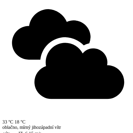
33 °C
18 °C
oblačno, mírný jihozápadní vítr