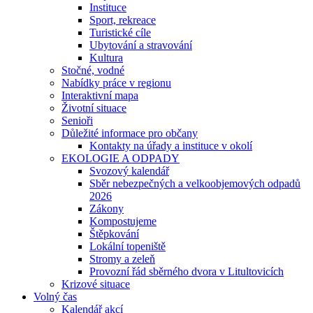
Instituce
Sport, rekreace
Turistické cíle
Ubytování a stravování
Kultura
Stočné, vodné
Nabídky práce v regionu
Interaktivní mapa
Životní situace
Senioři
Důležité informace pro občany
Kontakty na úřady a instituce v okolí
EKOLOGIE A ODPADY
Svozový kalendář
Sběr nebezpečných a velkoobjemových odpadů
2026
Zákony
Kompostujeme
Štěpkování
Lokální topeniště
Stromy a zeleň
Provozní řád sběrného dvora v Litultovicích
Krizové situace
Volný čas
Kalendář akcí