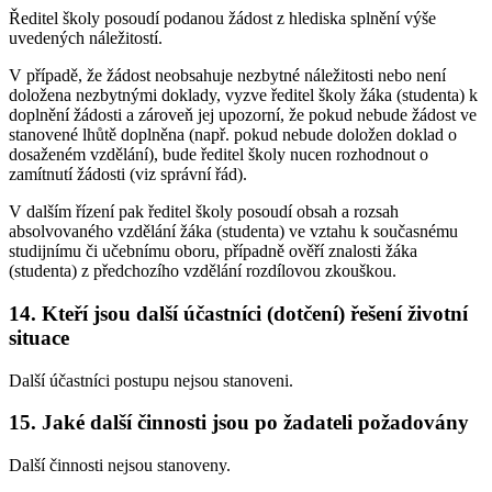
Ředitel školy posoudí podanou žádost z hlediska splnění výše
uvedených náležitostí.
V případě, že žádost neobsahuje nezbytné náležitosti nebo není
doložena nezbytnými doklady, vyzve ředitel školy žáka (studenta) k
doplnění žádosti a zároveň jej upozorní, že pokud nebude žádost ve
stanovené lhůtě doplněna (např. pokud nebude doložen doklad o
dosaženém vzdělání), bude ředitel školy nucen rozhodnout o
zamítnutí žádosti (viz správní řád).
V dalším řízení pak ředitel školy posoudí obsah a rozsah
absolvovaného vzdělání žáka (studenta) ve vztahu k současnému
studijnímu či učebnímu oboru, případně ověří znalosti žáka
(studenta) z předchozího vzdělání rozdílovou zkouškou.
14. Kteří jsou další účastníci (dotčení) řešení životní
situace
Další účastníci postupu nejsou stanoveni.
15. Jaké další činnosti jsou po žadateli požadovány
Další činnosti nejsou stanoveny.