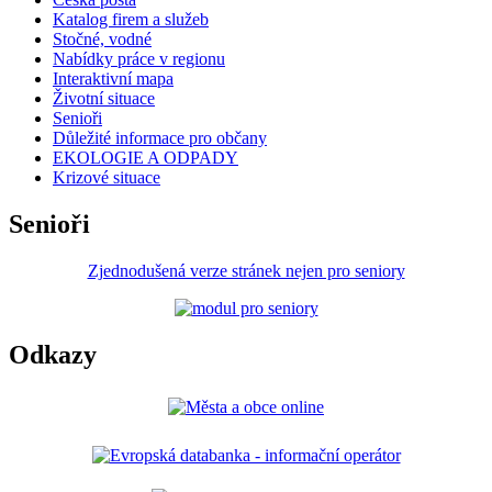
Katalog firem a služeb
Stočné, vodné
Nabídky práce v regionu
Interaktivní mapa
Životní situace
Senioři
Důležité informace pro občany
EKOLOGIE A ODPADY
Krizové situace
Senioři
Zjednodušená verze stránek nejen pro seniory
Odkazy