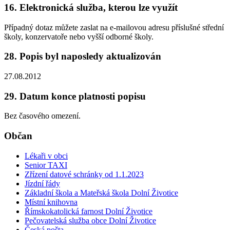
16. Elektronická služba, kterou lze využít
Případný dotaz můžete zaslat na e-mailovou adresu příslušné střední
školy, konzervatoře nebo vyšší odborné školy.
28. Popis byl naposledy aktualizován
27.08.2012
29. Datum konce platnosti popisu
Bez časového omezení.
Občan
Lékaři v obci
Senior TAXI
Zřízení datové schránky od 1.1.2023
Jízdní řády
Základní škola a Mateřská škola Dolní Životice
Místní knihovna
Římskokatolická farnost Dolní Životice
Pečovatelská služba obce Dolní Životice
Česká pošta