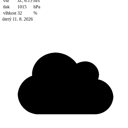
vítr
JZ, 6.15
m/s
tlak
1015
hPa
vlhkost
32
%
úterý 11. 8. 2026