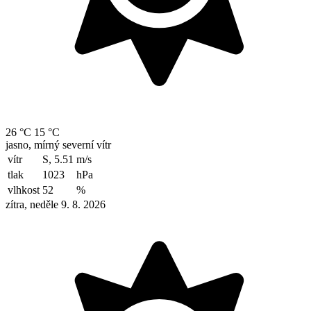
26 °C
15 °C
jasno, mírný severní vítr
vítr
S, 5.51
m/s
tlak
1023
hPa
vlhkost
52
%
zítra, neděle 9. 8. 2026