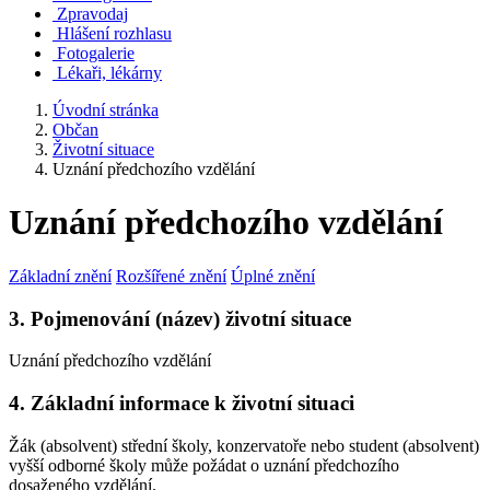
Zpravodaj
Hlášení rozhlasu
Fotogalerie
Lékaři, lékárny
Úvodní stránka
Občan
Životní situace
Uznání předchozího vzdělání
Uznání předchozího vzdělání
Základní znění
Rozšířené znění
Úplné znění
3. Pojmenování (název) životní situace
Uznání předchozího vzdělání
4. Základní informace k životní situaci
Žák (absolvent) střední školy, konzervatoře nebo student (absolvent)
vyšší odborné školy může požádat o uznání předchozího
dosaženého vzdělání.