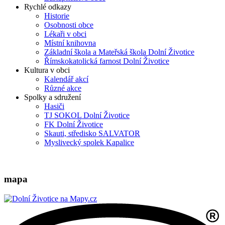
Rychlé odkazy
Historie
Osobnosti obce
Lékaři v obci
Místní knihovna
Základní škola a Mateřská škola Dolní Životice
Římskokatolická farnost Dolní Životice
Kultura v obci
Kalendář akcí
Různé akce
Spolky a sdružení
Hasiči
TJ SOKOL Dolní Životice
FK Dolní Životice
Skauti, středisko SALVATOR
Myslivecký spolek Kapalice
mapa