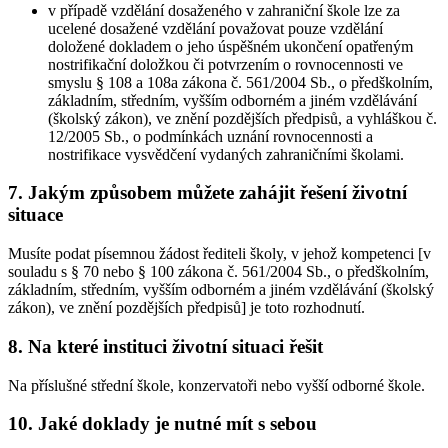
v případě vzdělání dosaženého v zahraniční škole lze za
ucelené dosažené vzdělání považovat pouze vzdělání
doložené dokladem o jeho úspěšném ukončení opatřeným
nostrifikační doložkou či potvrzením o rovnocennosti ve
smyslu § 108 a 108a zákona č. 561/2004 Sb., o předškolním,
základním, středním, vyšším odborném a jiném vzdělávání
(školský zákon), ve znění pozdějších předpisů, a vyhláškou č.
12/2005 Sb., o podmínkách uznání rovnocennosti a
nostrifikace vysvědčení vydaných zahraničními školami.
7. Jakým způsobem můžete zahájit řešení životní
situace
Musíte podat písemnou žádost řediteli školy, v jehož kompetenci [v
souladu s § 70 nebo § 100 zákona č. 561/2004 Sb., o předškolním,
základním, středním, vyšším odborném a jiném vzdělávání (školský
zákon), ve znění pozdějších předpisů] je toto rozhodnutí.
8. Na které instituci životní situaci řešit
Na příslušné střední škole, konzervatoři nebo vyšší odborné škole.
10. Jaké doklady je nutné mít s sebou