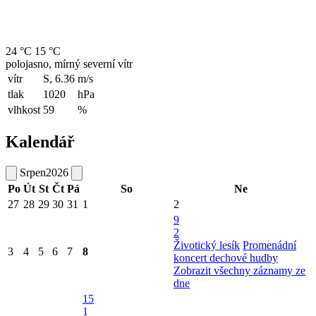
24 °C
15 °C
polojasno, mírný severní vítr
vítr
S, 6.36
m/s
tlak
1020
hPa
vlhkost
59
%
Kalendář
Srpen
2026
Po
Út
St
Čt
Pá
So
Ne
27
28
29
30
31
1
2
9
2
Životický lesík
Promenádní
3
4
5
6
7
8
koncert dechové hudby
Zobrazit všechny záznamy ze
dne
15
1