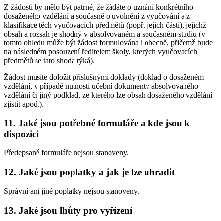
Z žádosti by mělo být patrné, že žádáte o uznání konkrétního
dosaženého vzdělání a současně o uvolnění z vyučování a z
klasifikace těch vyučovacích předmětů (popř. jejich částí), jejichž
obsah a rozsah je shodný v absolvovaném a současném studiu (v
tomto ohledu může být žádost formulována i obecně, přičemž bude
na následném posouzení ředitelem školy, kterých vyučovacích
předmětů se tato shoda týká).
Žádost musíte doložit příslušnými doklady (doklad o dosaženém
vzdělání, v případě nutnosti učební dokumenty absolvovaného
vzdělání či jiný podklad, ze kterého lze obsah dosaženého vzdělání
zjistit apod.).
11. Jaké jsou potřebné formuláře a kde jsou k
dispozici
Předepsané formuláře nejsou stanoveny.
12. Jaké jsou poplatky a jak je lze uhradit
Správní ani jiné poplatky nejsou stanoveny.
13. Jaké jsou lhůty pro vyřízení