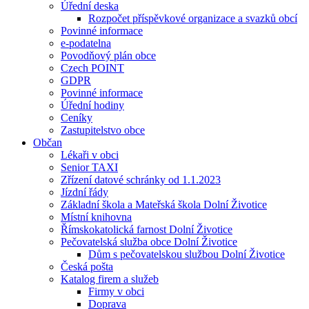
Úřední deska
Rozpočet příspěvkové organizace a svazků obcí
Povinné informace
e-podatelna
Povodňový plán obce
Czech POINT
GDPR
Povinné informace
Úřední hodiny
Ceníky
Zastupitelstvo obce
Občan
Lékaři v obci
Senior TAXI
Zřízení datové schránky od 1.1.2023
Jízdní řády
Základní škola a Mateřská škola Dolní Životice
Místní knihovna
Římskokatolická farnost Dolní Životice
Pečovatelská služba obce Dolní Životice
Dům s pečovatelskou službou Dolní Životice
Česká pošta
Katalog firem a služeb
Firmy v obci
Doprava