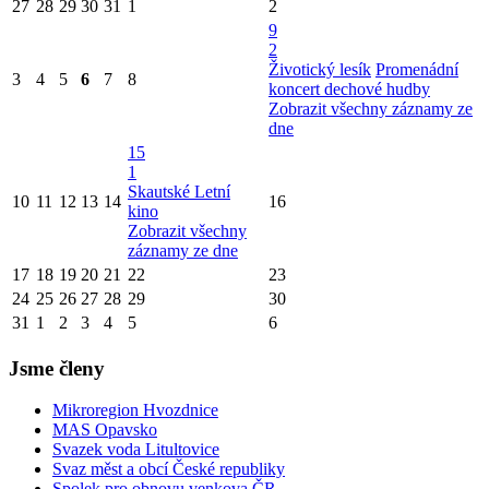
27
28
29
30
31
1
2
9
2
Životický lesík
Promenádní
3
4
5
6
7
8
koncert dechové hudby
Zobrazit všechny záznamy ze
dne
15
1
Skautské Letní
10
11
12
13
14
16
kino
Zobrazit všechny
záznamy ze dne
17
18
19
20
21
22
23
24
25
26
27
28
29
30
31
1
2
3
4
5
6
Jsme členy
Mikroregion Hvozdnice
MAS Opavsko
Svazek voda Litultovice
Svaz měst a obcí České republiky
Spolek pro obnovu venkova ČR