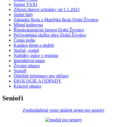
Senior TAXI
Zřízení datové schránky od 1.1.2023
Jízdní řády
Základní škola a Mateřská škola Dolní Životice
Místní knihovna
Římskokatolická farnost Dolní Životice
Pečovatelská služba obce Dolní Životice
Česká pošta
Katalog firem a služeb
Stočné, vodné
Nabídky práce v regionu
Interaktivní mapa
Životní situace
Senioři
Důležité informace pro občany
EKOLOGIE A ODPADY
Krizové situace
Senioři
Zjednodušená verze stránek nejen pro seniory