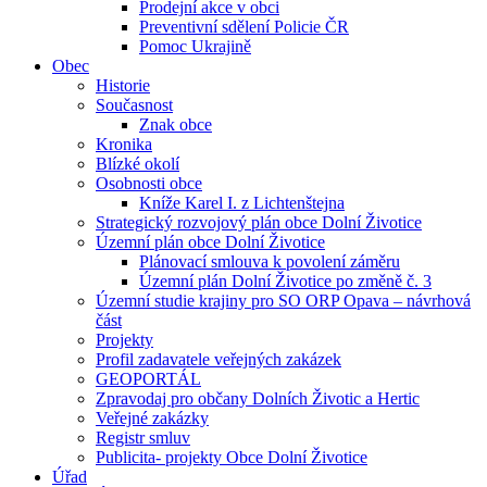
Prodejní akce v obci
Preventivní sdělení Policie ČR
Pomoc Ukrajině
Obec
Historie
Současnost
Znak obce
Kronika
Blízké okolí
Osobnosti obce
Kníže Karel I. z Lichtenštejna
Strategický rozvojový plán obce Dolní Životice
Územní plán obce Dolní Životice
Plánovací smlouva k povolení záměru
Územní plán Dolní Životice po změně č. 3
Územní studie krajiny pro SO ORP Opava – návrhová
část
Projekty
Profil zadavatele veřejných zakázek
GEOPORTÁL
Zpravodaj pro občany Dolních Životic a Hertic
Veřejné zakázky
Registr smluv
Publicita- projekty Obce Dolní Životice
Úřad