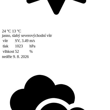
24 °C
13 °C
jasno, slabý severovýchodní vítr
vítr
SV, 3.49
m/s
tlak
1023
hPa
vlhkost
52
%
neděle 9. 8. 2026