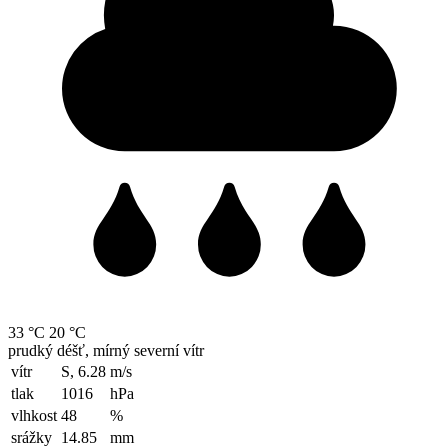
33 °C
20 °C
prudký déšť, mírný severní vítr
vítr
S, 6.28
m/s
tlak
1016
hPa
vlhkost
48
%
srážky
14.85
mm