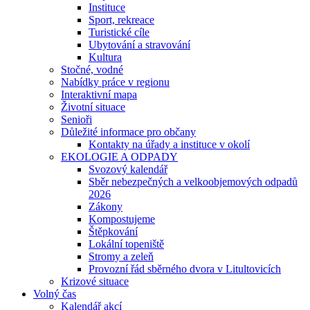
Instituce
Sport, rekreace
Turistické cíle
Ubytování a stravování
Kultura
Stočné, vodné
Nabídky práce v regionu
Interaktivní mapa
Životní situace
Senioři
Důležité informace pro občany
Kontakty na úřady a instituce v okolí
EKOLOGIE A ODPADY
Svozový kalendář
Sběr nebezpečných a velkoobjemových odpadů
2026
Zákony
Kompostujeme
Štěpkování
Lokální topeniště
Stromy a zeleň
Provozní řád sběrného dvora v Litultovicích
Krizové situace
Volný čas
Kalendář akcí