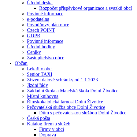
Úřední deska
Rozpočet příspěvkové organizace a svazků obcí
Povinné informace
e-podatelna
Povodňový plán obce
Czech POINT
GDPR
Povinné informace
Úřední hodiny
Ceníky
Zastupitelstvo obce
Občan
Lékaři v obci
Senior TAXI
Zřízení datové schránky od 1.1.2023
Jízdní řády
Základní škola a Mateřská škola Dolní Životice
Místní knihovna
Římskokatolická farnost Dolní Životice
Pečovatelská služba obce Dolní Životice
Dům s pečovatelskou službou Dolní Životice
Česká pošta
Katalog firem a služeb
Firmy v obci
Doprava