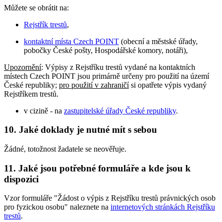
Můžete se obrátit na:
Rejstřík trestů
,
kontaktní místa Czech POINT
(obecní a městské úřady,
pobočky České pošty, Hospodářské komory, notáři),
Upozornění
: Výpisy z Rejstříku trestů vydané na kontaktních
místech Czech POINT jsou primárně určeny pro použití na území
České republiky;
pro použití v zahraničí
si opatřete výpis vydaný
Rejstříkem trestů.
v cizině - na
zastupitelské úřady České republiky
.
10. Jaké doklady je nutné mít s sebou
Žádné, totožnost žadatele se neověřuje.
11. Jaké jsou potřebné formuláře a kde jsou k
dispozici
Vzor formuláře "Žádost o výpis z Rejstříku trestů právnických osob
pro fyzickou osobu" naleznete na
internetových stránkách Rejstříku
trestů
.