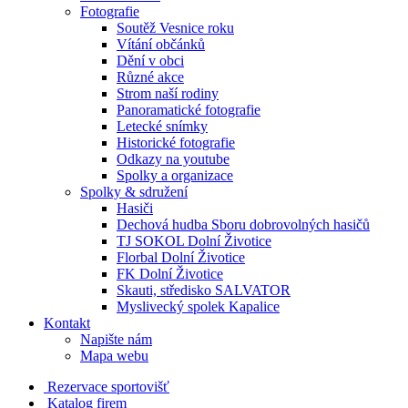
Fotografie
Soutěž Vesnice roku
Vítání občánků
Dění v obci
Různé akce
Strom naší rodiny
Panoramatické fotografie
Letecké snímky
Historické fotografie
Odkazy na youtube
Spolky a organizace
Spolky & sdružení
Hasiči
Dechová hudba Sboru dobrovolných hasičů
TJ SOKOL Dolní Životice
Florbal Dolní Životice
FK Dolní Životice
Skauti, středisko SALVATOR
Myslivecký spolek Kapalice
Kontakt
Napište nám
Mapa webu
Rezervace sportovišť
Katalog firem