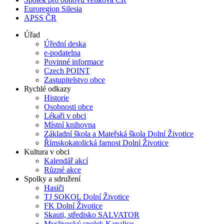
Euroregion Silesia
APSS ČR
Úřad
Úřední deska
e-podatelna
Povinné informace
Czech POINT
Zastupitelstvo obce
Rychlé odkazy
Historie
Osobnosti obce
Lékaři v obci
Místní knihovna
Základní škola a Mateřská škola Dolní Životice
Římskokatolická farnost Dolní Životice
Kultura v obci
Kalendář akcí
Různé akce
Spolky a sdružení
Hasiči
TJ SOKOL Dolní Životice
FK Dolní Životice
Skauti, středisko SALVATOR
Myslivecký spolek Kapalice