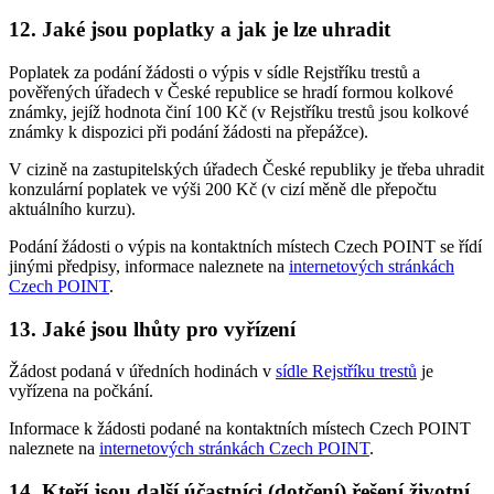
12. Jaké jsou poplatky a jak je lze uhradit
Poplatek za podání žádosti o výpis v sídle Rejstříku trestů a
pověřených úřadech v České republice se hradí formou kolkové
známky, jejíž hodnota činí 100 Kč (v Rejstříku trestů jsou kolkové
známky k dispozici při podání žádosti na přepážce).
V cizině na zastupitelských úřadech České republiky je třeba uhradit
konzulární poplatek ve výši 200 Kč (v cizí měně dle přepočtu
aktuálního kurzu).
Podání žádosti o výpis na kontaktních místech Czech POINT se řídí
jinými předpisy, informace naleznete na
internetových stránkách
Czech POINT
.
13. Jaké jsou lhůty pro vyřízení
Žádost podaná v úředních hodinách v
sídle Rejstříku trestů
je
vyřízena na počkání.
Informace k žádosti podané na kontaktních místech Czech POINT
naleznete na
internetových stránkách Czech POINT
.
14. Kteří jsou další účastníci (dotčení) řešení životní