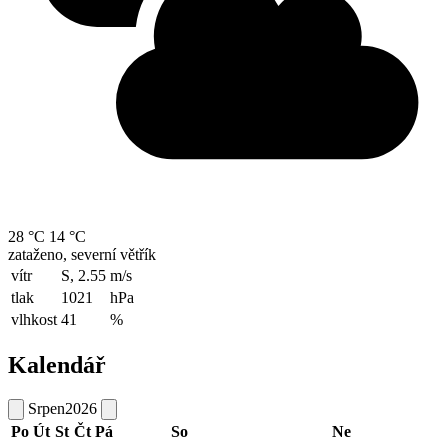
28 °C
14 °C
zataženo, severní větřík
vítr
S, 2.55
m/s
tlak
1021
hPa
vlhkost
41
%
Kalendář
Srpen
2026
Po
Út
St
Čt
Pá
So
Ne