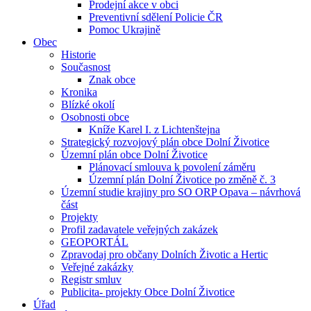
Prodejní akce v obci
Preventivní sdělení Policie ČR
Pomoc Ukrajině
Obec
Historie
Současnost
Znak obce
Kronika
Blízké okolí
Osobnosti obce
Kníže Karel I. z Lichtenštejna
Strategický rozvojový plán obce Dolní Životice
Územní plán obce Dolní Životice
Plánovací smlouva k povolení záměru
Územní plán Dolní Životice po změně č. 3
Územní studie krajiny pro SO ORP Opava – návrhová
část
Projekty
Profil zadavatele veřejných zakázek
GEOPORTÁL
Zpravodaj pro občany Dolních Životic a Hertic
Veřejné zakázky
Registr smluv
Publicita- projekty Obce Dolní Životice
Úřad