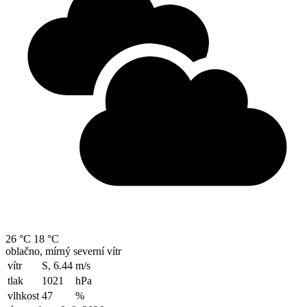
26 °C
18 °C
oblačno, mírný severní vítr
vítr
S, 6.44
m/s
tlak
1021
hPa
vlhkost
47
%