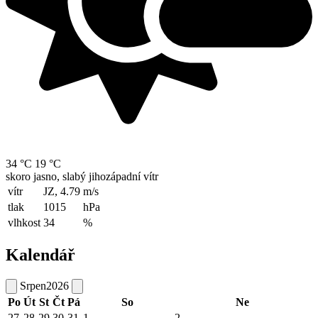
34 °C
19 °C
skoro jasno, slabý jihozápadní vítr
vítr
JZ, 4.79
m/s
tlak
1015
hPa
vlhkost
34
%
Kalendář
Srpen
2026
Po
Út
St
Čt
Pá
So
Ne
27
28
29
30
31
1
2