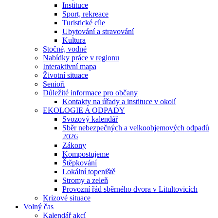
Instituce
Sport, rekreace
Turistické cíle
Ubytování a stravování
Kultura
Stočné, vodné
Nabídky práce v regionu
Interaktivní mapa
Životní situace
Senioři
Důležité informace pro občany
Kontakty na úřady a instituce v okolí
EKOLOGIE A ODPADY
Svozový kalendář
Sběr nebezpečných a velkoobjemových odpadů
2026
Zákony
Kompostujeme
Štěpkování
Lokální topeniště
Stromy a zeleň
Provozní řád sběrného dvora v Litultovicích
Krizové situace
Volný čas
Kalendář akcí