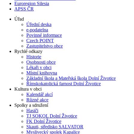
Euroregion Silesia
APSS ČR
Úřad
Úřední deska
e-podatelna
Povinné informace
Czech POINT
Zastupitelstvo obce
Rychlé odkazy
Historie
Osobnosti obce
Lékaři v obci
Místní knihovna
Základní škola a Mateřská škola Dolní Životice
Římskokatolická farnost Dolní Životice
Kultura v obci
Kalendář akcí
Různé akce
Spolky a sdružení
Hasiči
TJ SOKOL Dolní Životice
FK Dolní Životice
Skauti, středisko SALVATOR
Myslivecký spolek Kapalice