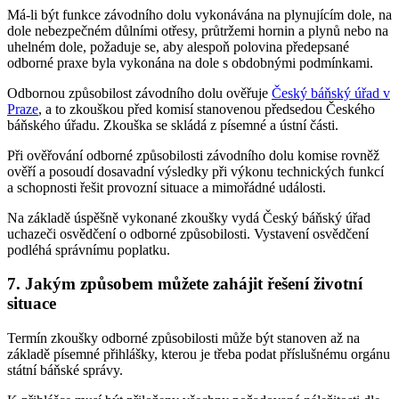
Má-li být funkce závodního dolu vykonávána na plynujícím dole, na
dole nebezpečném důlními otřesy, průtržemi hornin a plynů nebo na
uhelném dole, požaduje se, aby alespoň polovina předepsané
odborné praxe byla vykonána na dole s obdobnými podmínkami.
Odbornou způsobilost závodního dolu ověřuje
Český báňský úřad v
Praze
, a to zkouškou před komisí stanovenou předsedou Českého
báňského úřadu. Zkouška se skládá z písemné a ústní části.
Při ověřování odborné způsobilosti závodního dolu komise rovněž
ověří a posoudí dosavadní výsledky při výkonu technických funkcí
a schopnosti řešit provozní situace a mimořádné události.
Na základě úspěšně vykonané zkoušky vydá Český báňský úřad
uchazeči osvědčení o odborné způsobilosti. Vystavení osvědčení
podléhá správnímu poplatku.
7. Jakým způsobem můžete zahájit řešení životní
situace
Termín zkoušky odborné způsobilosti může být stanoven až na
základě písemné přihlášky, kterou je třeba podat příslušnému orgánu
státní báňské správy.