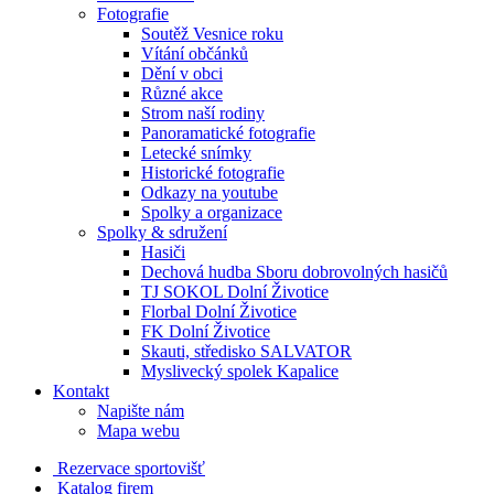
Fotografie
Soutěž Vesnice roku
Vítání občánků
Dění v obci
Různé akce
Strom naší rodiny
Panoramatické fotografie
Letecké snímky
Historické fotografie
Odkazy na youtube
Spolky a organizace
Spolky & sdružení
Hasiči
Dechová hudba Sboru dobrovolných hasičů
TJ SOKOL Dolní Životice
Florbal Dolní Životice
FK Dolní Životice
Skauti, středisko SALVATOR
Myslivecký spolek Kapalice
Kontakt
Napište nám
Mapa webu
Rezervace sportovišť
Katalog firem