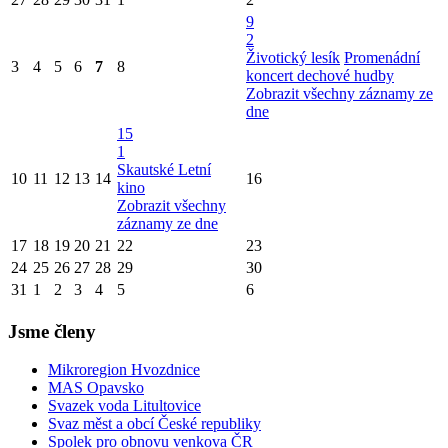
9
2
Životický lesík
Promenádní
3
4
5
6
7
8
koncert dechové hudby
Zobrazit všechny záznamy ze
dne
15
1
Skautské Letní
10
11
12
13
14
16
kino
Zobrazit všechny
záznamy ze dne
17
18
19
20
21
22
23
24
25
26
27
28
29
30
31
1
2
3
4
5
6
Jsme členy
Mikroregion Hvozdnice
MAS Opavsko
Svazek voda Litultovice
Svaz měst a obcí České republiky
Spolek pro obnovu venkova ČR