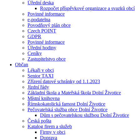
Úřední deska
Rozpočet příspěvkové organizace a svazků obcí
Povinné informace
e-podatelna
Povodňový plán obce
Czech POINT
GDPR
Povinné informace
Úřední hodiny
Ceníky
Zastupitelstvo obce
Občan
Lékaři v obci
Senior TAXI
Zřízení datové schránky od 1.1.2023
Jízdní řády
Základní škola a Mateřská škola Dolní Životice
Místní knihovna
Římskokatolická farnost Dolní Životice
Pečovatelská služba obce Dolní Životice
Dům s pečovatelskou službou Dolní Životice
Česká pošta
Katalog firem a služeb
Firmy v obci
Doprava