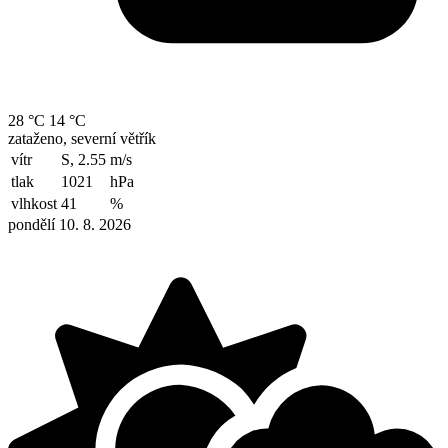
28 °C
14 °C
zataženo, severní větřík
vítr
S, 2.55
m/s
tlak
1021
hPa
vlhkost
41
%
pondělí 10. 8. 2026