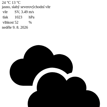
24 °C
13 °C
jasno, slabý severovýchodní vítr
vítr
SV, 3.49
m/s
tlak
1023
hPa
vlhkost
52
%
neděle 9. 8. 2026