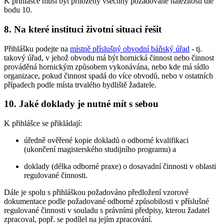
K přihlášce musí být přiloženy všechny požadované náležitosti dle
bodu 10.
8. Na které instituci životní situaci řešit
Přihlášku podejte na
místně příslušný obvodní báňský úřad
- tj.
takový úřad, v jehož obvodu má být hornická činnost nebo činnost
prováděná hornickým způsobem vykonávána, nebo kde má sídlo
organizace, pokud činnost spadá do více obvodů, nebo v ostatních
případech podle místa trvalého bydliště žadatele.
10. Jaké doklady je nutné mít s sebou
K přihlášce se přikládají:
úředně ověřené kopie dokladů o odborné kvalifikaci
(ukončení magisterského studijního programu) a
doklady (délka odborné praxe) o dosavadní činnosti v oblasti
regulované činnosti.
Dále je spolu s přihláškou požadováno předložení vzorové
dokumentace podle požadované odborné způsobilosti v příslušné
regulované činnosti v souladu s právními předpisy, kterou žadatel
zpracoval, popř. se podílel na jejím zpracování.