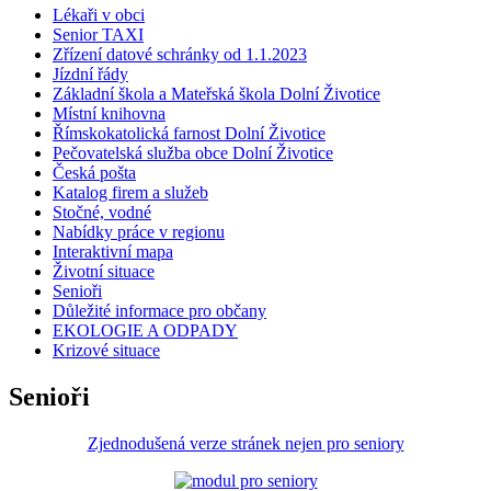
Lékaři v obci
Senior TAXI
Zřízení datové schránky od 1.1.2023
Jízdní řády
Základní škola a Mateřská škola Dolní Životice
Místní knihovna
Římskokatolická farnost Dolní Životice
Pečovatelská služba obce Dolní Životice
Česká pošta
Katalog firem a služeb
Stočné, vodné
Nabídky práce v regionu
Interaktivní mapa
Životní situace
Senioři
Důležité informace pro občany
EKOLOGIE A ODPADY
Krizové situace
Senioři
Zjednodušená verze stránek nejen pro seniory