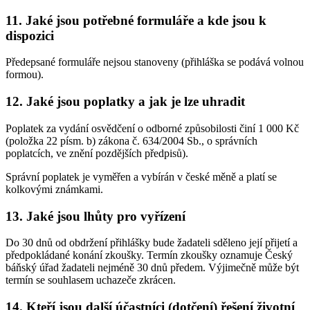
11. Jaké jsou potřebné formuláře a kde jsou k
dispozici
Předepsané formuláře nejsou stanoveny (přihláška se podává volnou
formou).
12. Jaké jsou poplatky a jak je lze uhradit
Poplatek za vydání osvědčení o odborné způsobilosti činí 1 000 Kč
(položka 22 písm. b) zákona č. 634/2004 Sb., o správních
poplatcích, ve znění pozdějších předpisů).
Správní poplatek je vyměřen a vybírán v české měně a platí se
kolkovými známkami.
13. Jaké jsou lhůty pro vyřízení
Do 30 dnů od obdržení přihlášky bude žadateli sděleno její přijetí a
předpokládané konání zkoušky. Termín zkoušky oznamuje Český
báňský úřad žadateli nejméně 30 dnů předem. Výjimečně může být
termín se souhlasem uchazeče zkrácen.
14. Kteří jsou další účastníci (dotčení) řešení životní