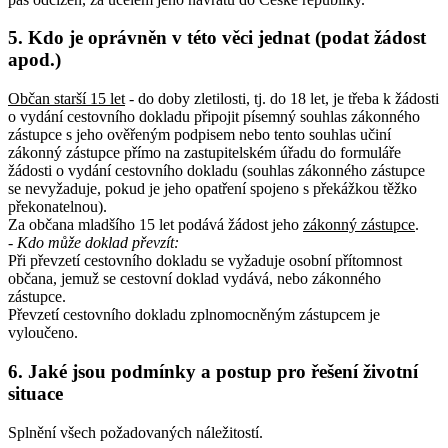
5. Kdo je oprávněn v této věci jednat (podat žádost
apod.)
Občan starší 15 let
- do doby zletilosti, tj. do 18 let, je třeba k žádosti
o vydání cestovního dokladu připojit písemný souhlas zákonného
zástupce s jeho ověřeným podpisem nebo tento souhlas učiní
zákonný zástupce přímo na zastupitelském úřadu do formuláře
žádosti o vydání cestovního dokladu (souhlas zákonného zástupce
se nevyžaduje, pokud je jeho opatření spojeno s překážkou těžko
překonatelnou).
Za občana mladšího 15 let podává žádost jeho
zákonný zástupce
.
- Kdo může doklad převzít:
Při převzetí cestovního dokladu se vyžaduje osobní přítomnost
občana, jemuž se cestovní doklad vydává, nebo zákonného
zástupce.
Převzetí cestovního dokladu zplnomocněným zástupcem je
vyloučeno.
6. Jaké jsou podmínky a postup pro řešení životní
situace
Splnění všech požadovaných náležitostí.