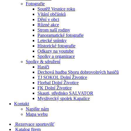
Fotografie
Soutěž Vesnice roku
Vítání občánků
Dění v obci
Různé akce
Strom naší rodiny
Panoramatické fotografie
Letecké snímky
Historické fotografie
Odkazy na youtube
Spolky a organizace
Spolky & sdružení
Hasiči
Dechová hudba Sboru dobrovolných hasičů
TJ SOKOL Dolní Životice
Florbal Dolní Životice
FK Dolní Životice
Skauti, středisko SALVATOR
Myslivecký spolek Kapalice
Kontakt
Napište nám
Mapa webu
Rezervace sportovišť
Katalog firem