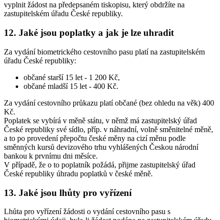
vyplnit žádost na předepsaném tiskopisu, který obdržíte na
zastupitelském úřadu České republiky.
12. Jaké jsou poplatky a jak je lze uhradit
Za vydání biometrického cestovního pasu platí na zastupitelském
úřadu České republiky:
občané starší 15 let - 1 200 Kč,
občané mladší 15 let - 400 Kč.
Za vydání cestovního průkazu platí občané (bez ohledu na věk) 400
Kč.
Poplatek se vybírá v měně státu, v němž má zastupitelský úřad
České republiky své sídlo, příp. v náhradní, volně směnitelné měně,
a to po provedení přepočtu české měny na cizí měnu podle
směnných kursů devizového trhu vyhlášených Českou národní
bankou k prvnímu dni měsíce.
V případě, že o to poplatník požádá, přijme zastupitelský úřad
České republiky úhradu poplatků v české měně.
13. Jaké jsou lhůty pro vyřízení
Lhůta pro vyřízení žádosti o vydání cestovního pasu s