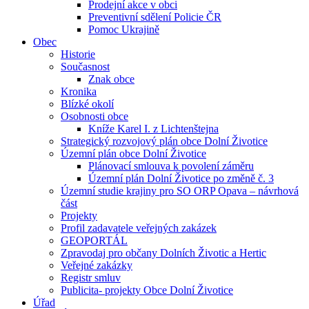
Prodejní akce v obci
Preventivní sdělení Policie ČR
Pomoc Ukrajině
Obec
Historie
Současnost
Znak obce
Kronika
Blízké okolí
Osobnosti obce
Kníže Karel I. z Lichtenštejna
Strategický rozvojový plán obce Dolní Životice
Územní plán obce Dolní Životice
Plánovací smlouva k povolení záměru
Územní plán Dolní Životice po změně č. 3
Územní studie krajiny pro SO ORP Opava – návrhová
část
Projekty
Profil zadavatele veřejných zakázek
GEOPORTÁL
Zpravodaj pro občany Dolních Životic a Hertic
Veřejné zakázky
Registr smluv
Publicita- projekty Obce Dolní Životice
Úřad