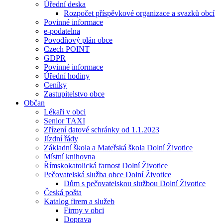
Úřední deska
Rozpočet příspěvkové organizace a svazků obcí
Povinné informace
e-podatelna
Povodňový plán obce
Czech POINT
GDPR
Povinné informace
Úřední hodiny
Ceníky
Zastupitelstvo obce
Občan
Lékaři v obci
Senior TAXI
Zřízení datové schránky od 1.1.2023
Jízdní řády
Základní škola a Mateřská škola Dolní Životice
Místní knihovna
Římskokatolická farnost Dolní Životice
Pečovatelská služba obce Dolní Životice
Dům s pečovatelskou službou Dolní Životice
Česká pošta
Katalog firem a služeb
Firmy v obci
Doprava