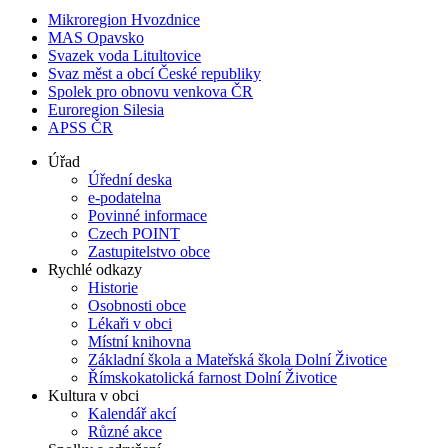
Mikroregion Hvozdnice
MAS Opavsko
Svazek voda Litultovice
Svaz měst a obcí České republiky
Spolek pro obnovu venkova ČR
Euroregion Silesia
APSS ČR
Úřad
Úřední deska
e-podatelna
Povinné informace
Czech POINT
Zastupitelstvo obce
Rychlé odkazy
Historie
Osobnosti obce
Lékaři v obci
Místní knihovna
Základní škola a Mateřská škola Dolní Životice
Římskokatolická farnost Dolní Životice
Kultura v obci
Kalendář akcí
Různé akce