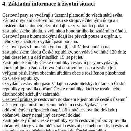
4. Základní informace k životní situaci
Cestovní pasy
se vydávají s územní platností do všech států světa.
Žádost o vydání cestovního pasu se strojově čitelnými údaji a s
nosičem dat s biometrickými údaji lze v zahraničí podat u
zastupitelského úřadu, s výjimkou honorárního konzulárního úřadu.
Cestovní pas s biometrickými údaji lze převzít pouze u orgánu, u
něhož byla žádost o vydání pasu podána.
Cestovní pas s biometrickými údaji, je-li žádost podána na
zastupitelském úřadu České republiky, se vydává ve lhůtě 120 dnů;
platí deset let a u dětí mladších 15 let pět let.
Zastupitelské úřady České republiky cestovní pasy nevydávají,
pouze přijímají žádosti o vydání cestovního pasu a zasílají je k
vyřízení příslušným obecním úřadům obce s rozšířenou působností
do České republiky.
O vydání cestovního pasu žádají na zastupitelských úřadech České
republiky zpravidla občané České republiky, kteří se trvale nebo
dlouhodobě zdržují v zahraničí.
Cestovní průkaz
je cestovním dokladem k jednotlivé cestě s územní
a časovou platností omezenou účelem cesty. Vydává se v
odůvodněných případech (např. při ztrátě cestovního dokladu)
občanovi, který nemá jiný cestovní doklad.
Zastupitelský úřad České republiky vydá cestovní průkaz zpravidla
občanovi, který v zahraničí ztratil cestovní pas nebo mu byl cestovní
pas odcizen, za účelem jeho návratu do České republiky.