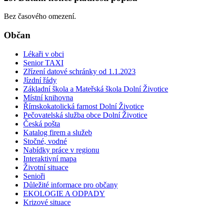
Bez časového omezení.
Občan
Lékaři v obci
Senior TAXI
Zřízení datové schránky od 1.1.2023
Jízdní řády
Základní škola a Mateřská škola Dolní Životice
Místní knihovna
Římskokatolická farnost Dolní Životice
Pečovatelská služba obce Dolní Životice
Česká pošta
Katalog firem a služeb
Stočné, vodné
Nabídky práce v regionu
Interaktivní mapa
Životní situace
Senioři
Důležité informace pro občany
EKOLOGIE A ODPADY
Krizové situace