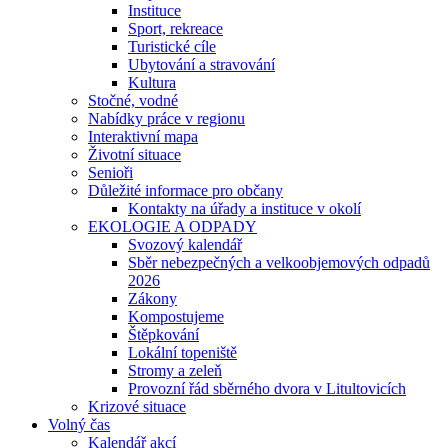
Instituce
Sport, rekreace
Turistické cíle
Ubytování a stravování
Kultura
Stočné, vodné
Nabídky práce v regionu
Interaktivní mapa
Životní situace
Senioři
Důležité informace pro občany
Kontakty na úřady a instituce v okolí
EKOLOGIE A ODPADY
Svozový kalendář
Sběr nebezpečných a velkoobjemových odpadů
2026
Zákony
Kompostujeme
Štěpkování
Lokální topeniště
Stromy a zeleň
Provozní řád sběrného dvora v Litultovicích
Krizové situace
Volný čas
Kalendář akcí