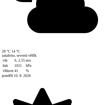
28 °C
14 °C
zataženo, severní větřík
vítr
S, 2.55
m/s
tlak
1021
hPa
vlhkost
41
%
pondělí 10. 8. 2026