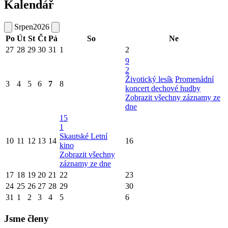
Kalendář
Srpen
2026
Po
Út
St
Čt
Pá
So
Ne
27
28
29
30
31
1
2
9
2
Životický lesík
Promenádní
3
4
5
6
7
8
koncert dechové hudby
Zobrazit všechny záznamy ze
dne
15
1
Skautské Letní
10
11
12
13
14
16
kino
Zobrazit všechny
záznamy ze dne
17
18
19
20
21
22
23
24
25
26
27
28
29
30
31
1
2
3
4
5
6
Jsme členy