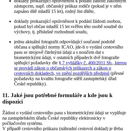
doklady prokazující oprávněnost k podání žádosti zákonným
zástupcem, např. občanský průkaz rodiče (pokud je v něm
zapsáno dítě mladší 15 let), rodný list dítěte,
doklady prokazující oprávněnost k podání žádosti osobou,
pokud byl občan mladší 15 let svěřen této osobě soudně do
výchovy, tj. příslušné rozhodnutí soudu,
jednu aktuální fotografii odpovídající současné podobě
občana a splňující normy ICAO, jde-li o vydání cestovního
pasu se strojově čitelnými údaji a s nosičem dat s
biometrickými údaji, v ostatních případech dvě fotografie
splňující požadavky dle
§ 7 vyhlášky č. 400/2011 Sb., kterou
se provádí zákon o občanských průkazech a zákon o
cestovních dokladech, ve znění pozdějších předpisů
(přesné
požadavky na kvalitu fotografie sdělí zastupitelský úřad
České republiky).
11. Jaké jsou potřebné formuláře a kde jsou k
dispozici
Žádost o vydání cestovního pasu s biometrickými údaji se vyplňuje
na zastupitelském úřadu České republiky elektronicky v
počítačovém systému.
V případě cestovního průkazu (náhradní cestovní doklad) je třeba