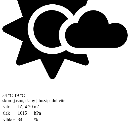
34 °C
19 °C
skoro jasno, slabý jihozápadní vítr
vítr
JZ, 4.79
m/s
tlak
1015
hPa
vlhkost
34
%