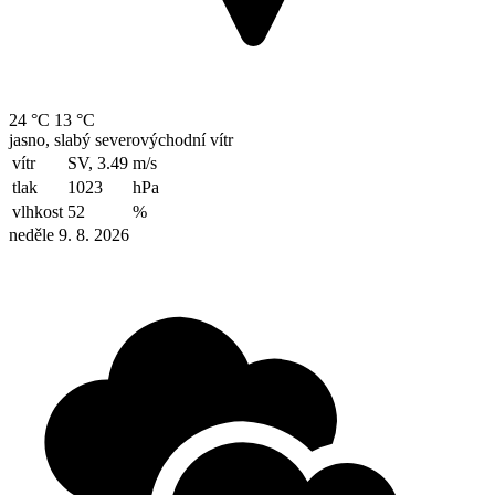
24 °C
13 °C
jasno, slabý severovýchodní vítr
vítr
SV, 3.49
m/s
tlak
1023
hPa
vlhkost
52
%
neděle 9. 8. 2026