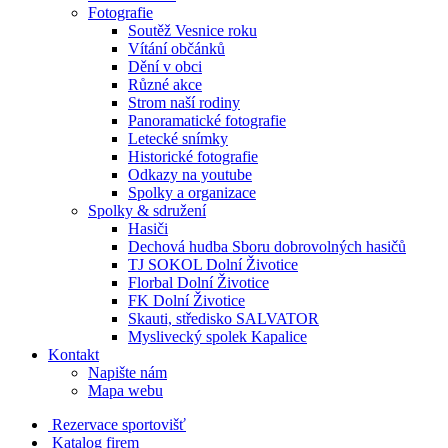
Fotografie
Soutěž Vesnice roku
Vítání občánků
Dění v obci
Různé akce
Strom naší rodiny
Panoramatické fotografie
Letecké snímky
Historické fotografie
Odkazy na youtube
Spolky a organizace
Spolky & sdružení
Hasiči
Dechová hudba Sboru dobrovolných hasičů
TJ SOKOL Dolní Životice
Florbal Dolní Životice
FK Dolní Životice
Skauti, středisko SALVATOR
Myslivecký spolek Kapalice
Kontakt
Napište nám
Mapa webu
Rezervace sportovišť
Katalog firem