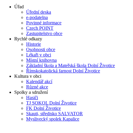
Úřad
Úřední deska
e-podatelna
Povinné informace
Czech POINT
Zastupitelstvo obce
Rychlé odkazy
Historie
Osobnosti obce
Lékaři v obci
Místní knihovna
Základní škola a Mateřská škola Dolní Životice
Římskokatolická farnost Dolní Životice
Kultura v obci
Kalendář akcí
Různé akce
Spolky a sdružení
Hasiči
TJ SOKOL Dolní Životice
FK Dolní Životice
Skauti, středisko SALVATOR
Myslivecký spolek Kapalice