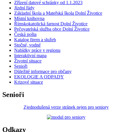
Zřízení datové schránky od 1.1.2023
Jízdní řády
Základní škola a Mateřská škola Dolní Životice
Místní knihovna
Římskokatolická farnost Dolní Životice
Pečovatelská služba obce Dolní Životice
Česká pošta
Katalog firem a služeb
Stočné, vodné
Nabídky práce v regionu
Interaktivní mapa
Životní situace
Senioři
Důležité informace pro občany
EKOLOGIE A ODPADY
Krizové situace
Senioři
Zjednodušená verze stránek nejen pro seniory
Odkazy