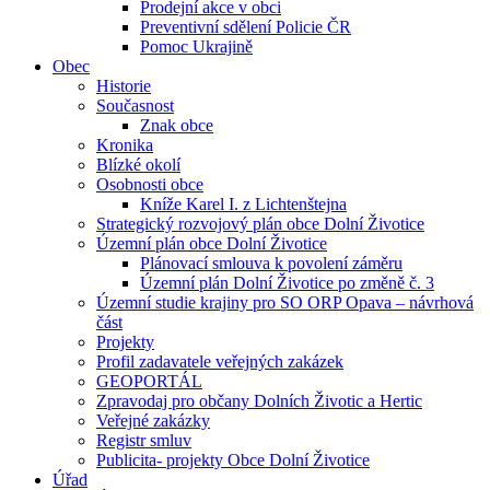
Prodejní akce v obci
Preventivní sdělení Policie ČR
Pomoc Ukrajině
Obec
Historie
Současnost
Znak obce
Kronika
Blízké okolí
Osobnosti obce
Kníže Karel I. z Lichtenštejna
Strategický rozvojový plán obce Dolní Životice
Územní plán obce Dolní Životice
Plánovací smlouva k povolení záměru
Územní plán Dolní Životice po změně č. 3
Územní studie krajiny pro SO ORP Opava – návrhová
část
Projekty
Profil zadavatele veřejných zakázek
GEOPORTÁL
Zpravodaj pro občany Dolních Životic a Hertic
Veřejné zakázky
Registr smluv
Publicita- projekty Obce Dolní Životice
Úřad