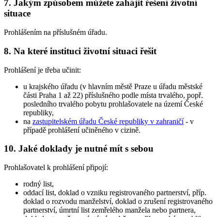
7. Jakým způsobem můžete zahájit řešení životní
situace
Prohlášením na příslušném úřadu.
8. Na které instituci životní situaci řešit
Prohlášení je třeba učinit:
u krajského úřadu (v hlavním městě Praze u úřadu městské
části Praha 1 až 22) příslušného podle místa trvalého, popř.
posledního trvalého pobytu prohlašovatele na území České
republiky,
na
zastupitelském úřadu České republiky v zahraničí
- v
případě prohlášení učiněného v cizině.
10. Jaké doklady je nutné mít s sebou
Prohlašovatel k prohlášení připojí:
rodný list,
oddací list, doklad o vzniku registrovaného partnerství, příp.
doklad o rozvodu manželství, doklad o zrušení registrovaného
partnerství, úmrtní list zemřelého manžela nebo partnera,