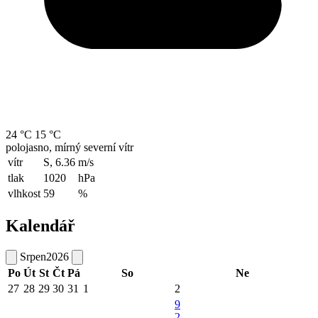
24 °C
15 °C
polojasno, mírný severní vítr
vítr
S, 6.36
m/s
tlak
1020
hPa
vlhkost
59
%
Kalendář
Srpen
2026
Po
Út
St
Čt
Pá
So
Ne
27
28
29
30
31
1
2
9
2