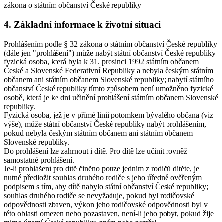
zákona o státním občanství České republiky
4. Základní informace k životní situaci
Prohlášením podle § 32 zákona o státním občanství České republiky
(dále jen "prohlášení") může nabýt státní občanství České republiky
fyzická osoba, která byla k 31. prosinci 1992 státním občanem
České a Slovenské Federativní Republiky a nebyla českým státním
občanem ani státním občanem Slovenské republiky; nabytí státního
občanství České republiky tímto způsobem není umožněno fyzické
osobě, která je ke dni učinění prohlášení státním občanem Slovenské
republiky.
Fyzická osoba, jež je v přímé linii potomkem bývalého občana (viz
výše), může státní občanství České republiky nabýt prohlášením,
pokud nebyla českým státním občanem ani státním občanem
Slovenské republiky.
Do prohlášení lze zahrnout i dítě. Pro dítě lze učinit rovněž
samostatné prohlášení.
Je-li prohlášení pro dítě činěno pouze jedním z rodičů dítěte, je
nutné předložit souhlas druhého rodiče s jeho úředně ověřeným
podpisem s tím, aby dítě nabylo státní občanství České republiky;
souhlas druhého rodiče se nevyžaduje, pokud byl rodičovské
odpovědnosti zbaven, výkon jeho rodičovské odpovědnosti byl v
této oblasti omezen nebo pozastaven, není-li jeho pobyt, pokud žije