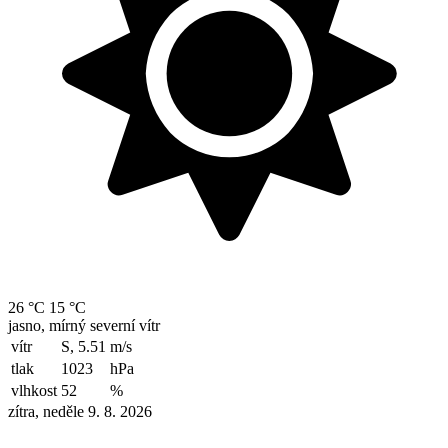
26 °C
15 °C
jasno, mírný severní vítr
vítr
S, 5.51
m/s
tlak
1023
hPa
vlhkost
52
%
zítra, neděle 9. 8. 2026