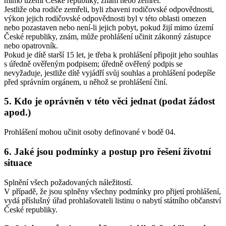
mimo území České republiky, znám nebo zemřel.
Jestliže oba rodiče zemřeli, byli zbaveni rodičovské odpovědnosti,
výkon jejich rodičovské odpovědnosti byl v této oblasti omezen
nebo pozastaven nebo není-li jejich pobyt, pokud žijí mimo území
České republiky, znám, může prohlášení učinit zákonný zástupce
nebo opatrovník.
Pokud je dítě starší 15 let, je třeba k prohlášení připojit jeho souhlas
s úředně ověřeným podpisem; úředně ověřený podpis se
nevyžaduje, jestliže dítě vyjádří svůj souhlas a prohlášení podepíše
před správním orgánem, u něhož se prohlášení činí.
5. Kdo je oprávněn v této věci jednat (podat žádost
apod.)
Prohlášení mohou učinit osoby definované v bodě 04.
6. Jaké jsou podmínky a postup pro řešení životní
situace
Splnění všech požadovaných náležitostí.
V případě, že jsou splněny všechny podmínky pro přijetí prohlášení,
vydá příslušný úřad prohlašovateli listinu o nabytí státního občanství
České republiky.