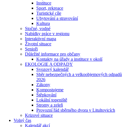
Instituce
Sport, rekreace
Turistické cíle
Ubytování a stravování
Kultura
Stočné, vodné
Nabídky práce v regionu
Interaktivní mapa
Životní situace
Senioři
Důležité informace pro občany
Kontakty na úřady a instituce v okolí
EKOLOGIE A ODPADY
Svozový kalendář
Sběr nebezpečných a velkoobjemových odpadů
2026
Zákony
Kompostujeme
Štěpkování
Lokální topeniště
Stromy a zeleň
Provozní řád sběrného dvora v Litultovicích
Krizové situace
Volný čas
Kalendář akcí