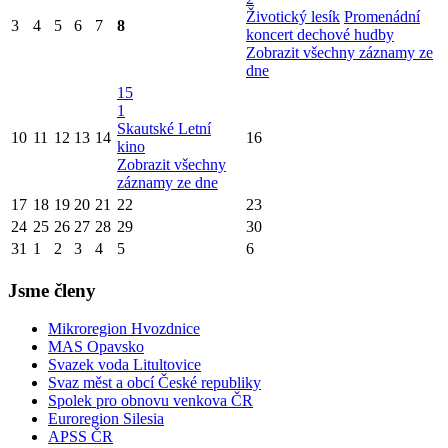
Životický lesík
Promenádní
3
4
5
6
7
8
koncert dechové hudby
Zobrazit všechny záznamy ze
dne
15
1
Skautské Letní
10
11
12
13
14
16
kino
Zobrazit všechny
záznamy ze dne
17
18
19
20
21
22
23
24
25
26
27
28
29
30
31
1
2
3
4
5
6
Jsme členy
Mikroregion Hvozdnice
MAS Opavsko
Svazek voda Litultovice
Svaz měst a obcí České republiky
Spolek pro obnovu venkova ČR
Euroregion Silesia
APSS ČR