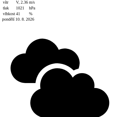
vítr
V, 2.36
m/s
tlak
1021
hPa
vlhkost
41
%
pondělí 10. 8. 2026