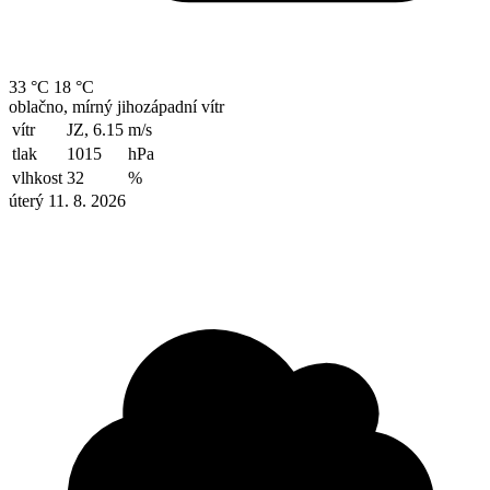
33 °C
18 °C
oblačno, mírný jihozápadní vítr
vítr
JZ, 6.15
m/s
tlak
1015
hPa
vlhkost
32
%
úterý 11. 8. 2026