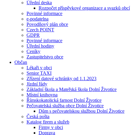
Úřední deska
Rozpočet příspěvkové organizace a svazků obcí
Povinné informace
e-podatelna
Povodňový plán obce
Czech POINT
GDPR
Povinné informace
Úřední hodiny
Ceníky
Zastupitelstvo obce
Občan
Lékaři v obci
Senior TAXI
Zřízení datové schránky od 1.1.2023
Jízdní řády
Základní škola a Mateřská škola Dolní Životice
Místní knihovna
Římskokatolická farnost Dolní Životice
Pečovatelská služba obce Dolní Životice
Dům s pečovatelskou službou Dolní Životice
Česká pošta
Katalog firem a služeb
Firmy v obci
Doprava