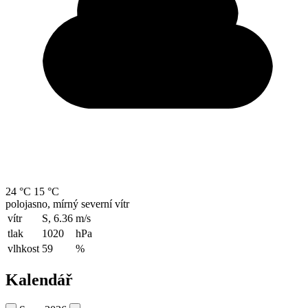
24 °C
15 °C
polojasno, mírný severní vítr
vítr
S, 6.36
m/s
tlak
1020
hPa
vlhkost
59
%
Kalendář