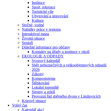
Instituce
Sport, rekreace
Turistické cíle
Ubytování a stravování
Kultura
Stočné, vodné
Nabídky práce v regionu
Interaktivní mapa
Životní situace
Senioři
Důležité informace pro občany
Kontakty na úřady a instituce v okolí
EKOLOGIE A ODPADY
Svozový kalendář
Sběr nebezpečných a velkoobjemových odpadů
2026
Zákony
Kompostujeme
Štěpkování
Lokální topeniště
Stromy a zeleň
Provozní řád sběrného dvora v Litultovicích
Krizové situace
Volný čas
Kalendář akcí