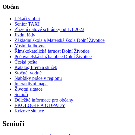
Občan
Lékaři v obci
Senior TAXI
Zřízení datové schránky od 1.1.2023
Jízdní řády
Základní škola a Mateřská škola Dolní Životice
Místní knihovna
Římskokatolická farnost Dolní Životice
Pečovatelská služba obce Dolní Životice
Česká pošta
Katalog firem a služeb
Stočné, vodné
Nabídky práce v regionu
Interaktivní mapa
Životní situace
Senioři
Důležité informace pro občany
EKOLOGIE A ODPADY
Krizové situace
Senioři