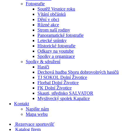
Fotografie
Soutěž Vesnice roku
Vítání občánků
Dění v obci
Různé akce
Strom naší rodiny
Panoramatické fotografie
Letecké snímky
Historické fotografie
Odkazy na youtube
Spolky a organizace
Spolky & sdružení
Hasiči
Dechová hudba Sboru dobrovolných hasičů
TJ SOKOL Dolní Životice
Florbal Dolní Životice
FK Dolní Životice
Skauti, středisko SALVATOR
Myslivecký spolek Kapalice
Kontakt
Napište nám
Mapa webu
Rezervace sportovišť
Katalog firem