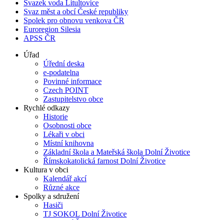
Svazek voda Litultovice
Svaz měst a obcí České republiky
Spolek pro obnovu venkova ČR
Euroregion Silesia
APSS ČR
Úřad
Úřední deska
e-podatelna
Povinné informace
Czech POINT
Zastupitelstvo obce
Rychlé odkazy
Historie
Osobnosti obce
Lékaři v obci
Místní knihovna
Základní škola a Mateřská škola Dolní Životice
Římskokatolická farnost Dolní Životice
Kultura v obci
Kalendář akcí
Různé akce
Spolky a sdružení
Hasiči
TJ SOKOL Dolní Životice