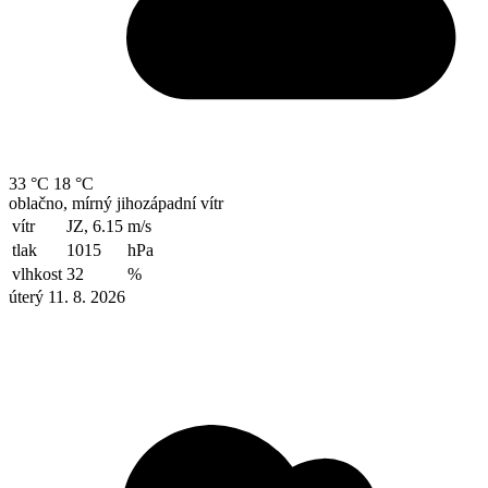
33 °C
18 °C
oblačno, mírný jihozápadní vítr
vítr
JZ, 6.15
m/s
tlak
1015
hPa
vlhkost
32
%
úterý 11. 8. 2026