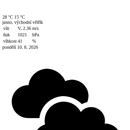
28 °C
15 °C
jasno, východní větřík
vítr
V, 2.36
m/s
tlak
1021
hPa
vlhkost
41
%
pondělí 10. 8. 2026