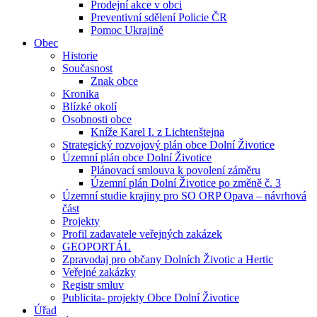
Prodejní akce v obci
Preventivní sdělení Policie ČR
Pomoc Ukrajině
Obec
Historie
Současnost
Znak obce
Kronika
Blízké okolí
Osobnosti obce
Kníže Karel I. z Lichtenštejna
Strategický rozvojový plán obce Dolní Životice
Územní plán obce Dolní Životice
Plánovací smlouva k povolení záměru
Územní plán Dolní Životice po změně č. 3
Územní studie krajiny pro SO ORP Opava – návrhová
část
Projekty
Profil zadavatele veřejných zakázek
GEOPORTÁL
Zpravodaj pro občany Dolních Životic a Hertic
Veřejné zakázky
Registr smluv
Publicita- projekty Obce Dolní Životice
Úřad