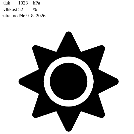
tlak
1023
hPa
vlhkost
52
%
zítra, neděle 9. 8. 2026