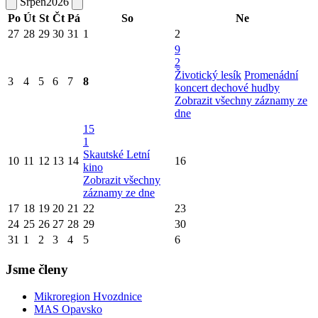
Srpen
2026
Po
Út
St
Čt
Pá
So
Ne
27
28
29
30
31
1
2
9
2
Životický lesík
Promenádní
3
4
5
6
7
8
koncert dechové hudby
Zobrazit všechny záznamy ze
dne
15
1
Skautské Letní
10
11
12
13
14
16
kino
Zobrazit všechny
záznamy ze dne
17
18
19
20
21
22
23
24
25
26
27
28
29
30
31
1
2
3
4
5
6
Jsme členy
Mikroregion Hvozdnice
MAS Opavsko