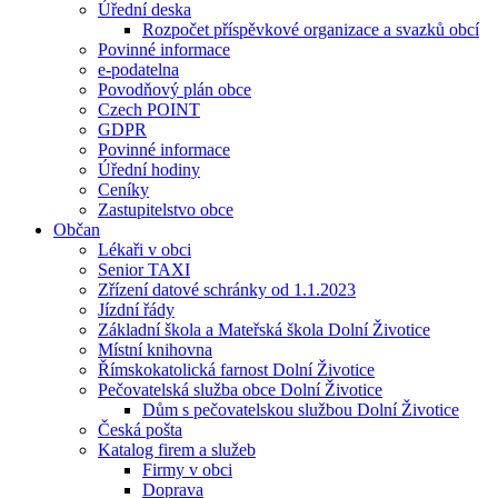
Úřední deska
Rozpočet příspěvkové organizace a svazků obcí
Povinné informace
e-podatelna
Povodňový plán obce
Czech POINT
GDPR
Povinné informace
Úřední hodiny
Ceníky
Zastupitelstvo obce
Občan
Lékaři v obci
Senior TAXI
Zřízení datové schránky od 1.1.2023
Jízdní řády
Základní škola a Mateřská škola Dolní Životice
Místní knihovna
Římskokatolická farnost Dolní Životice
Pečovatelská služba obce Dolní Životice
Dům s pečovatelskou službou Dolní Životice
Česká pošta
Katalog firem a služeb
Firmy v obci
Doprava