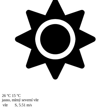
26 °C
15 °C
jasno, mírný severní vítr
vítr
S, 5.51
m/s