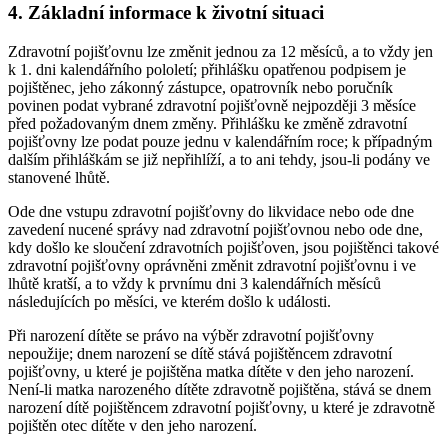
4. Základní informace k životní situaci
Zdravotní pojišťovnu lze změnit jednou za 12 měsíců, a to vždy jen
k 1. dni kalendářního pololetí; přihlášku opatřenou podpisem je
pojištěnec, jeho zákonný zástupce, opatrovník nebo poručník
povinen podat vybrané zdravotní pojišťovně nejpozději 3 měsíce
před požadovaným dnem změny. Přihlášku ke změně zdravotní
pojišťovny lze podat pouze jednu v kalendářním roce; k případným
dalším přihláškám se již nepřihlíží, a to ani tehdy, jsou-li podány ve
stanovené lhůtě.
Ode dne vstupu zdravotní pojišťovny do likvidace nebo ode dne
zavedení nucené správy nad zdravotní pojišťovnou nebo ode dne,
kdy došlo ke sloučení zdravotních pojišťoven, jsou pojištěnci takové
zdravotní pojišťovny oprávněni změnit zdravotní pojišťovnu i ve
lhůtě kratší, a to vždy k prvnímu dni 3 kalendářních měsíců
následujících po měsíci, ve kterém došlo k události.
Při narození dítěte se právo na výběr zdravotní pojišťovny
nepoužije; dnem narození se dítě stává pojištěncem zdravotní
pojišťovny, u které je pojištěna matka dítěte v den jeho narození.
Není-li matka narozeného dítěte zdravotně pojištěna, stává se dnem
narození dítě pojištěncem zdravotní pojišťovny, u které je zdravotně
pojištěn otec dítěte v den jeho narození.