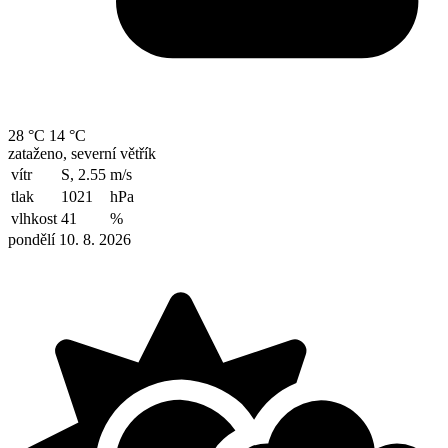
28 °C
14 °C
zataženo, severní větřík
vítr
S, 2.55
m/s
tlak
1021
hPa
vlhkost
41
%
pondělí 10. 8. 2026