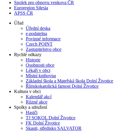
Spolek pro obnovu venkova ČR
Euroregion Silesia
APSS ČR
Úřad
Úřední deska
e-podatelna
Povinné informace
Czech POINT
Zastupitelstvo obce
Rychlé odkazy
Historie
Osobnosti obce
Lékaři v obci
Místní knihovna
Základní škola a Mateřská škola Dolní Životice
Římskokatolická farnost Dolní Životice
Kultura v obci
Kalendář akcí
Různé akce
Spolky a sdružení
Hasiči
TJ SOKOL Dolní Životice
FK Dolní Životice
Skauti, středisko SALVATOR