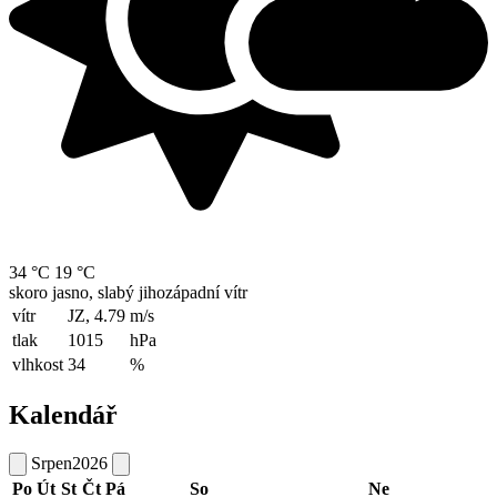
34 °C
19 °C
skoro jasno, slabý jihozápadní vítr
vítr
JZ, 4.79
m/s
tlak
1015
hPa
vlhkost
34
%
Kalendář
Srpen
2026
Po
Út
St
Čt
Pá
So
Ne