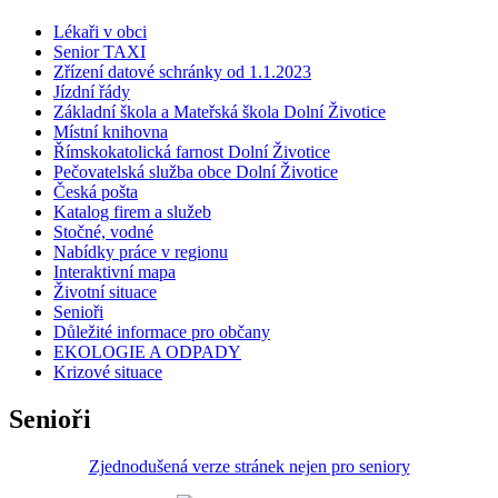
Lékaři v obci
Senior TAXI
Zřízení datové schránky od 1.1.2023
Jízdní řády
Základní škola a Mateřská škola Dolní Životice
Místní knihovna
Římskokatolická farnost Dolní Životice
Pečovatelská služba obce Dolní Životice
Česká pošta
Katalog firem a služeb
Stočné, vodné
Nabídky práce v regionu
Interaktivní mapa
Životní situace
Senioři
Důležité informace pro občany
EKOLOGIE A ODPADY
Krizové situace
Senioři
Zjednodušená verze stránek nejen pro seniory