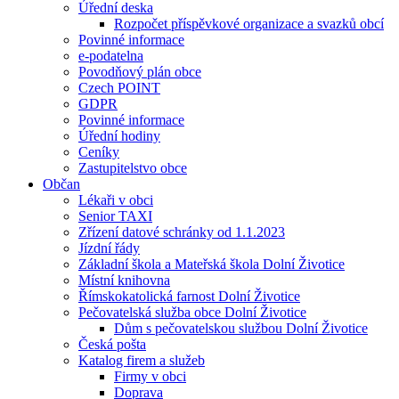
Úřední deska
Rozpočet příspěvkové organizace a svazků obcí
Povinné informace
e-podatelna
Povodňový plán obce
Czech POINT
GDPR
Povinné informace
Úřední hodiny
Ceníky
Zastupitelstvo obce
Občan
Lékaři v obci
Senior TAXI
Zřízení datové schránky od 1.1.2023
Jízdní řády
Základní škola a Mateřská škola Dolní Životice
Místní knihovna
Římskokatolická farnost Dolní Životice
Pečovatelská služba obce Dolní Životice
Dům s pečovatelskou službou Dolní Životice
Česká pošta
Katalog firem a služeb
Firmy v obci
Doprava