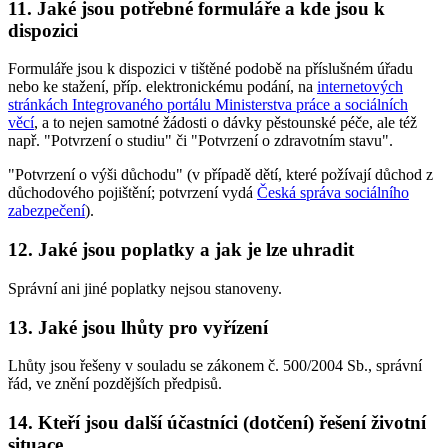
11. Jaké jsou potřebné formuláře a kde jsou k
dispozici
Formuláře jsou k dispozici v tištěné podobě na příslušném úřadu
nebo ke stažení, příp. elektronickému podání, na
internetových
stránkách Integrovaného portálu Ministerstva práce a sociálních
věcí
, a to nejen samotné žádosti o dávky pěstounské péče, ale též
např. "Potvrzení o studiu" či "Potvrzení o zdravotním stavu".
"Potvrzení o výši důchodu" (v případě dětí, které požívají důchod z
důchodového pojištění; potvrzení vydá
Česká správa sociálního
zabezpečení
).
12. Jaké jsou poplatky a jak je lze uhradit
Správní ani jiné poplatky nejsou stanoveny.
13. Jaké jsou lhůty pro vyřízení
Lhůty jsou řešeny v souladu se zákonem č. 500/2004 Sb., správní
řád, ve znění pozdějších předpisů.
14. Kteří jsou další účastníci (dotčení) řešení životní
situace