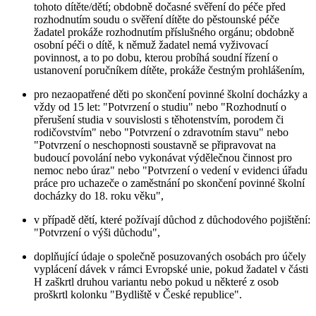
tohoto dítěte/dětí; obdobně dočasné svěření do péče před
rozhodnutím soudu o svěření dítěte do pěstounské péče
žadatel prokáže rozhodnutím příslušného orgánu; obdobně
osobní péči o dítě, k němuž žadatel nemá vyživovací
povinnost, a to po dobu, kterou probíhá soudní řízení o
ustanovení poručníkem dítěte, prokáže čestným prohlášením,
pro nezaopatřené děti po skončení povinné školní docházky a
vždy od 15 let: "Potvrzení o studiu" nebo "Rozhodnutí o
přerušení studia v souvislosti s těhotenstvím, porodem či
rodičovstvím" nebo "Potvrzení o zdravotním stavu" nebo
"Potvrzení o neschopnosti soustavně se připravovat na
budoucí povolání nebo vykonávat výdělečnou činnost pro
nemoc nebo úraz" nebo "Potvrzení o vedení v evidenci úřadu
práce pro uchazeče o zaměstnání po skončení povinné školní
docházky do 18. roku věku",
v případě dětí, které požívají důchod z důchodového pojištění:
"Potvrzení o výši důchodu",
doplňující údaje o společně posuzovaných osobách pro účely
vyplácení dávek v rámci Evropské unie, pokud žadatel v části
H zaškrtl druhou variantu nebo pokud u některé z osob
proškrtl kolonku "Bydliště v České republice".