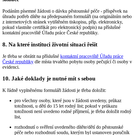
Podáním písemné žádosti o dávku pěstounské péče - příspěvek na
úhradu potřeb dítěte na předepsaném formuláři (na originálním nebo
z internetových stránek vytištěném tiskopisu, příp. elektronicky,
pokud vlastníte certifikát pro elektronický podpis) na příslušné
kontaktní pracoviště Úřadu práce České republiky.
8. Na které instituci životní situaci řešit
Je třeba se obrátit na příslušné
kontaktní pracoviště Úřadu práce
České republiky
dle místa trvalého pobytu osoby pečující či osoby v
evidenci.
10. Jaké doklady je nutné mít s sebou
K řádně vyplněnému formuláři žádosti je třeba doložit:
pro všechny osoby, které jsou v žádosti uvedeny, průkaz
totožnosti, u dětí do 15 let rodný list; pokud v průkazu
totožnosti není uvedeno rodné příjmení, je třeba doložit rodný
list,
rozhodnutí o svěření uvedeného dítěte/dětí do pěstounské
péče nebo rozhodnutí soudu, kterým byl ustanoven poručník