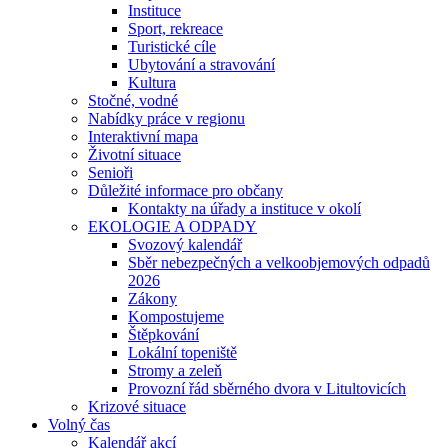
Instituce
Sport, rekreace
Turistické cíle
Ubytování a stravování
Kultura
Stočné, vodné
Nabídky práce v regionu
Interaktivní mapa
Životní situace
Senioři
Důležité informace pro občany
Kontakty na úřady a instituce v okolí
EKOLOGIE A ODPADY
Svozový kalendář
Sběr nebezpečných a velkoobjemových odpadů
2026
Zákony
Kompostujeme
Štěpkování
Lokální topeniště
Stromy a zeleň
Provozní řád sběrného dvora v Litultovicích
Krizové situace
Volný čas
Kalendář akcí