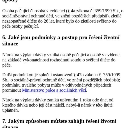
Osoba pečující či osoba v evidenci (§ 4a zákona č. 359/1999 Sb., o
sociálně-právní ochraně dětí, ve znění pozdějších předpisů), zletilé
nezaopatřené dítěte do 26 let, které bylo do zletilosti svěřeno do
péče osoby pečující.
6. Jaké jsou podmínky a postup pro řešení životní
situace
Nárok na výplatu dávky vzniká osobě pečující a osobě v evidenci
na základě vykonatelnosti rozhodnutí soudu o svěření dítěte do
péče.
Další podmínkou je splnění ustanovení § 47o zákona č. 359/1999
Sb., o sociálně-právní ochraně dětí, ve znění pozdějších předpisů;
podmínku trvalého pobytu může v odůvodněných případech
prominout
Ministerstvo práce a sociálních věcí
.
Nárok na výplatu dávky zaniká uplynutím 1 roku ode dne, od
kterého dávka nebo její část náleží, nebyl-li nárok v této lhůtě
uplatněn.
7. Jakým způsobem můžete zahájit řešení životní
situace