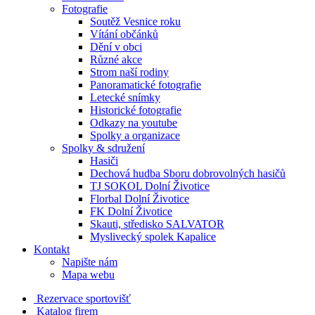
Fotografie
Soutěž Vesnice roku
Vítání občánků
Dění v obci
Různé akce
Strom naší rodiny
Panoramatické fotografie
Letecké snímky
Historické fotografie
Odkazy na youtube
Spolky a organizace
Spolky & sdružení
Hasiči
Dechová hudba Sboru dobrovolných hasičů
TJ SOKOL Dolní Životice
Florbal Dolní Životice
FK Dolní Životice
Skauti, středisko SALVATOR
Myslivecký spolek Kapalice
Kontakt
Napište nám
Mapa webu
Rezervace sportovišť
Katalog firem