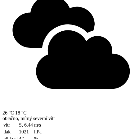
26 °C
18 °C
oblačno, mírný severní vítr
vítr
S, 6.44
m/s
tlak
1021
hPa
vlhkost
47
%