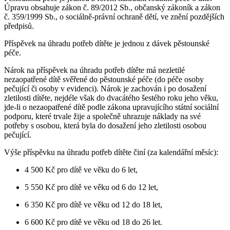
Úpravu obsahuje zákon č. 89/2012 Sb., občanský zákoník a zákon
č. 359/1999 Sb., o sociálně-právní ochraně dětí, ve znění pozdějších
předpisů.
Příspěvek na úhradu potřeb dítěte je jednou z dávek pěstounské
péče.
Nárok na příspěvek na úhradu potřeb dítěte má nezletilé
nezaopatřené dítě svěřené do pěstounské péče (do péče osoby
pečující či osoby v evidenci). Nárok je zachován i po dosažení
zletilosti dítěte, nejdéle však do dvacátého šestého roku jeho věku,
jde-li o nezaopatřené dítě podle zákona upravujícího státní sociální
podporu, které trvale žije a společně uhrazuje náklady na své
potřeby s osobou, která byla do dosažení jeho zletilosti osobou
pečující.
Výše příspěvku na úhradu potřeb dítěte činí (za kalendářní měsíc):
4 500 Kč pro dítě ve věku do 6 let,
5 550 Kč pro dítě ve věku od 6 do 12 let,
6 350 Kč pro dítě ve věku od 12 do 18 let,
6 600 Kč pro dítě ve věku od 18 do 26 let.