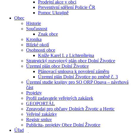
Prodejní akce v obci
Preventivní sdělení Policie ČR
Pomoc Ukrajině
Obec
Historie
Současnost
Znak obce
Kronika
Blízké okolí
Osobnosti obce
Kníže Karel I. z Lichtenštejna
Strategický rozvojový plán obce Dolní Životice
Územní plán obce Dolní Životice
Plánovací smlouva k povolení záměru
Územní plán Dolní Životice po změně č. 3
Územní studie krajiny pro SO ORP Opava – návrhová
část
Projekty
Profil zadavatele veřejných zakázek
GEOPORTÁL
Zpravodaj pro občany Dolních Životic a Hertic
Veřejné zakázky
Registr smluv
Publicita- projekty Obce Dolní Životice
Úřad