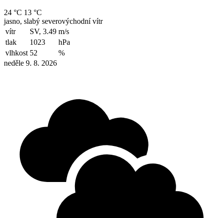
24 °C
13 °C
jasno, slabý severovýchodní vítr
vítr
SV, 3.49
m/s
tlak
1023
hPa
vlhkost
52
%
neděle 9. 8. 2026