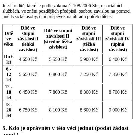
Jde-li o dítě, které je podle zákona č. 108/2006 Sb., o sociálních
službách, ve znění pozdějších předpisů, osobou závislou na pomoci
jiné fyzické osoby, činí příspěvek na úhradu potřeb dítěte:
Dítě ve
Dítě ve
Dítě ve
Dítě ve stupni
Dítě
stupni
stupni
stupni
závislosti II
ve
závislosti I
závislosti III
závislosti IV
(středně těžká
věku
(lehká
(těžká
(úplná
závislost)
závislost)
závislost)
závislost)
Do 6
4 650 Kč
5 550 Kč
5 900 Kč
6 400 Kč
let
6 -
12
5 650 Kč
6 800 Kč
7 250 Kč
7 850 Kč
let
12 -
18
6 450 Kč
7 800 Kč
8 300 Kč
8 700 Kč
let
18 -
26
6 750 Kč
8 100 Kč
8 600 Kč
9 000 Kč
let
5. Kdo je oprávněn v této věci jednat (podat žádost
apod.)