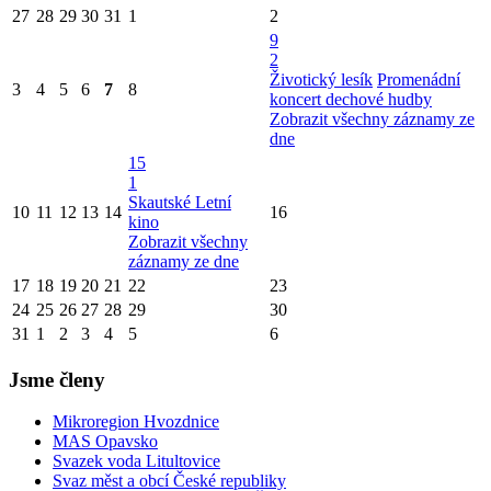
27
28
29
30
31
1
2
9
2
Životický lesík
Promenádní
3
4
5
6
7
8
koncert dechové hudby
Zobrazit všechny záznamy ze
dne
15
1
Skautské Letní
10
11
12
13
14
16
kino
Zobrazit všechny
záznamy ze dne
17
18
19
20
21
22
23
24
25
26
27
28
29
30
31
1
2
3
4
5
6
Jsme členy
Mikroregion Hvozdnice
MAS Opavsko
Svazek voda Litultovice
Svaz měst a obcí České republiky