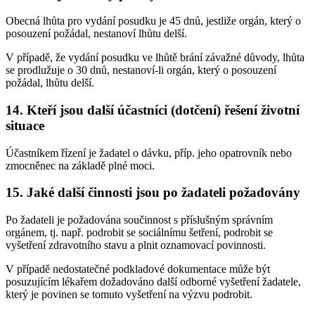
Obecná lhůta pro vydání posudku je 45 dnů, jestliže orgán, který o
posouzení požádal, nestanoví lhůtu delší.
V případě, že vydání posudku ve lhůtě brání závažné důvody, lhůta
se prodlužuje o 30 dnů, nestanoví-li orgán, který o posouzení
požádal, lhůtu delší.
14. Kteří jsou další účastníci (dotčení) řešení životní
situace
Účastníkem řízení je žadatel o dávku, příp. jeho opatrovník nebo
zmocněnec na základě plné moci.
15. Jaké další činnosti jsou po žadateli požadovány
Po žadateli je požadována součinnost s příslušným správním
orgánem, tj. např. podrobit se sociálnímu šetření, podrobit se
vyšetření zdravotního stavu a plnit oznamovací povinnosti.
V případě nedostatečné podkladové dokumentace může být
posuzujícím lékařem dožadováno další odborné vyšetření žadatele,
který je povinen se tomuto vyšetření na výzvu podrobit.