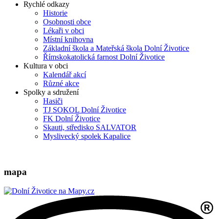
Rychlé odkazy
Historie
Osobnosti obce
Lékaři v obci
Místní knihovna
Základní škola a Mateřská škola Dolní Životice
Římskokatolická farnost Dolní Životice
Kultura v obci
Kalendář akcí
Různé akce
Spolky a sdružení
Hasiči
TJ SOKOL Dolní Životice
FK Dolní Životice
Skauti, středisko SALVATOR
Myslivecký spolek Kapalice
mapa