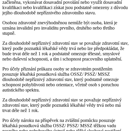
začleněna, vykonávat dosavadní povolání nebo využít dosavadní
kvalifikaci nebo kvalifikaci získat jsou podstatně omezeny z důvodu
jejího dlouhodobě nepříznivého zdravotního stavu.
Osobou zdravotně znevýhodněnou nemůže být osoba, která je
uznána invalidní pro invaliditu prvního, druhého nebo třetího
stupně.
Za dlouhodobě nepříznivý zdravotní stav se považuje zdravotní stav,
který podle poznatků lékařské vědy trvá nebo lze předpokládat, že
bude trvat déle než 1 rok a podstatně omezuje tělesné, smyslové
nebo duševní schopnosti, a tím i schopnost pracovního uplatnění.
Pro účely přiznání průkazu osoby se zdravotním postižením
posuzuje lékařská posudková služba OSSZ/ PSSZ/ MSSZ
dlouhodobě nepříznivý zdravotní stav, který podstatně omezuje
schopnost pohyblivosti nebo orientace, včetně osob s poruchou
autistického spektra.
Za dlouhodobě nepříznivý zdravotní stav se považuje nepříznivý
zdravotní stav, který podle poznatků lékařské vědy trvá nebo má
trvat déle než 1 rok.
Pro účely nároku na příspěvek na zvláštní pomůcku posuzuje
lékařská posudková služba OSSZ/ PSSZ/ MSSZ těžkou vadu
nosného nebo pohybového ústrojí nebo těžké sluchové postižení