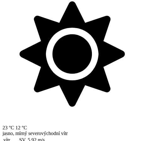
23 °C
12 °C
jasno, mírný severovýchodní vítr
vítr
SV, 5.92
m/s