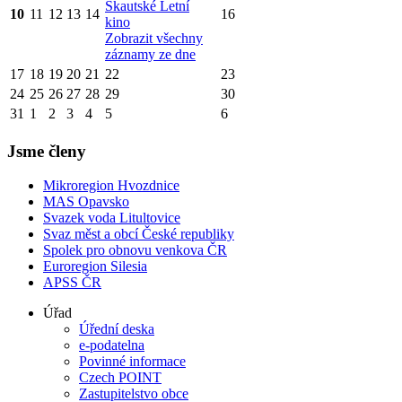
Skautské Letní
10
11
12
13
14
16
kino
Zobrazit všechny
záznamy ze dne
17
18
19
20
21
22
23
24
25
26
27
28
29
30
31
1
2
3
4
5
6
Jsme členy
Mikroregion Hvozdnice
MAS Opavsko
Svazek voda Litultovice
Svaz měst a obcí České republiky
Spolek pro obnovu venkova ČR
Euroregion Silesia
APSS ČR
Úřad
Úřední deska
e-podatelna
Povinné informace
Czech POINT
Zastupitelstvo obce