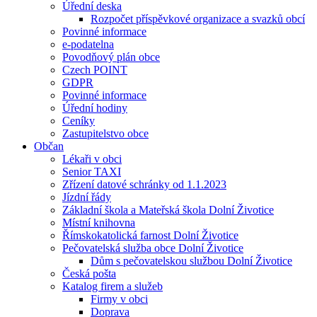
Úřední deska
Rozpočet příspěvkové organizace a svazků obcí
Povinné informace
e-podatelna
Povodňový plán obce
Czech POINT
GDPR
Povinné informace
Úřední hodiny
Ceníky
Zastupitelstvo obce
Občan
Lékaři v obci
Senior TAXI
Zřízení datové schránky od 1.1.2023
Jízdní řády
Základní škola a Mateřská škola Dolní Životice
Místní knihovna
Římskokatolická farnost Dolní Životice
Pečovatelská služba obce Dolní Životice
Dům s pečovatelskou službou Dolní Životice
Česká pošta
Katalog firem a služeb
Firmy v obci
Doprava