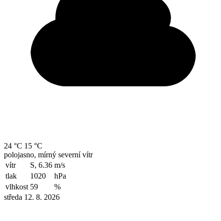
24 °C
15 °C
polojasno, mírný severní vítr
vítr
S, 6.36
m/s
tlak
1020
hPa
vlhkost
59
%
středa 12. 8. 2026