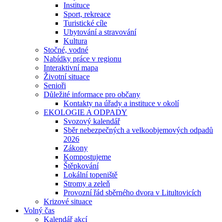
Instituce
Sport, rekreace
Turistické cíle
Ubytování a stravování
Kultura
Stočné, vodné
Nabídky práce v regionu
Interaktivní mapa
Životní situace
Senioři
Důležité informace pro občany
Kontakty na úřady a instituce v okolí
EKOLOGIE A ODPADY
Svozový kalendář
Sběr nebezpečných a velkoobjemových odpadů
2026
Zákony
Kompostujeme
Štěpkování
Lokální topeniště
Stromy a zeleň
Provozní řád sběrného dvora v Litultovicích
Krizové situace
Volný čas
Kalendář akcí