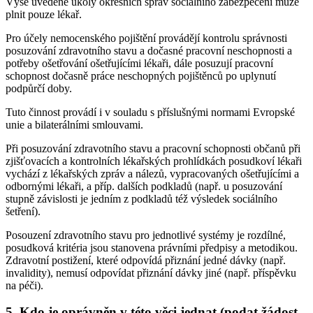
Výše uvedené úkoly okresních správ sociálního zabezpečení může
plnit pouze lékař.
Pro účely nemocenského pojištění provádějí kontrolu správnosti
posuzování zdravotního stavu a dočasné pracovní neschopnosti a
potřeby ošetřování ošetřujícími lékaři, dále posuzují pracovní
schopnost dočasně práce neschopných pojištěnců po uplynutí
podpůrčí doby.
Tuto činnost provádí i v souladu s příslušnými normami Evropské
unie a bilaterálními smlouvami.
Při posuzování zdravotního stavu a pracovní schopnosti občanů při
zjišťovacích a kontrolních lékařských prohlídkách posudkoví lékaři
vychází z lékařských zpráv a nálezů, vypracovaných ošetřujícími a
odbornými lékaři, a příp. dalších podkladů (např. u posuzování
stupně závislosti je jedním z podkladů též výsledek sociálního
šetření).
Posouzení zdravotního stavu pro jednotlivé systémy je rozdílné,
posudková kritéria jsou stanovena právními předpisy a metodikou.
Zdravotní postižení, které odpovídá přiznání jedné dávky (např.
invalidity), nemusí odpovídat přiznání dávky jiné (např. příspěvku
na péči).
5. Kdo je oprávněn v této věci jednat (podat žádost