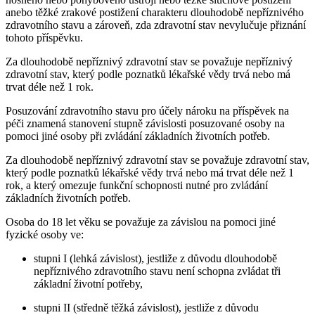
anebo těžké zrakové postižení charakteru dlouhodobě nepříznivého
zdravotního stavu a zároveň, zda zdravotní stav nevylučuje přiznání
tohoto příspěvku.
Za dlouhodobě nepříznivý zdravotní stav se považuje nepříznivý
zdravotní stav, který podle poznatků lékařské vědy trvá nebo má
trvat déle než 1 rok.
Posuzování zdravotního stavu pro účely nároku na příspěvek na
péči znamená stanovení stupně závislosti posuzované osoby na
pomoci jiné osoby při zvládání základních životních potřeb.
Za dlouhodobě nepříznivý zdravotní stav se považuje zdravotní stav,
který podle poznatků lékařské vědy trvá nebo má trvat déle než 1
rok, a který omezuje funkční schopnosti nutné pro zvládání
základních životních potřeb.
Osoba do 18 let věku se považuje za závislou na pomoci jiné
fyzické osoby ve:
stupni I (lehká závislost), jestliže z důvodu dlouhodobě
nepříznivého zdravotního stavu není schopna zvládat tři
základní životní potřeby,
stupni II (středně těžká závislost), jestliže z důvodu