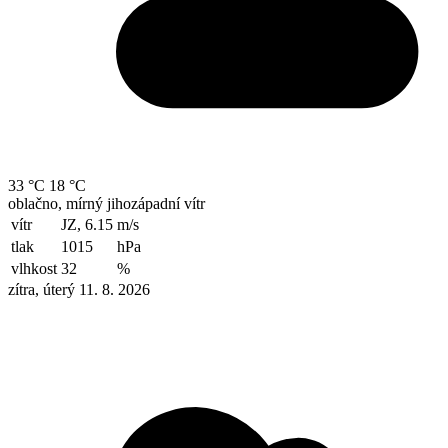
33 °C
18 °C
oblačno, mírný jihozápadní vítr
vítr
JZ, 6.15
m/s
tlak
1015
hPa
vlhkost
32
%
zítra, úterý 11. 8. 2026