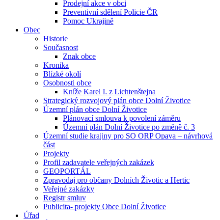
Prodejní akce v obci
Preventivní sdělení Policie ČR
Pomoc Ukrajině
Obec
Historie
Současnost
Znak obce
Kronika
Blízké okolí
Osobnosti obce
Kníže Karel I. z Lichtenštejna
Strategický rozvojový plán obce Dolní Životice
Územní plán obce Dolní Životice
Plánovací smlouva k povolení záměru
Územní plán Dolní Životice po změně č. 3
Územní studie krajiny pro SO ORP Opava – návrhová
část
Projekty
Profil zadavatele veřejných zakázek
GEOPORTÁL
Zpravodaj pro občany Dolních Životic a Hertic
Veřejné zakázky
Registr smluv
Publicita- projekty Obce Dolní Životice
Úřad