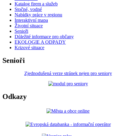
Katalog firem a služeb
Stočné, vodné
Nabídky práce v regionu
Interaktivní mapa
Životní situace
Senioři
Důležité informace pro občany
EKOLOGIE A ODPADY
Krizové situace
Senioři
Zjednodušená verze stránek nejen pro seniory
Odkazy