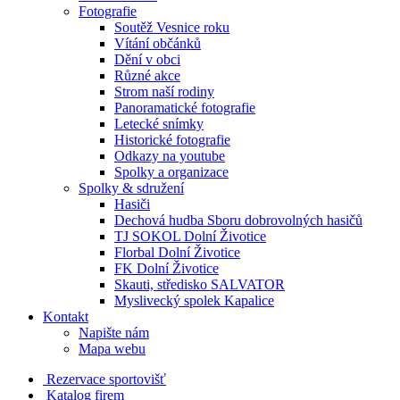
Fotografie
Soutěž Vesnice roku
Vítání občánků
Dění v obci
Různé akce
Strom naší rodiny
Panoramatické fotografie
Letecké snímky
Historické fotografie
Odkazy na youtube
Spolky a organizace
Spolky & sdružení
Hasiči
Dechová hudba Sboru dobrovolných hasičů
TJ SOKOL Dolní Životice
Florbal Dolní Životice
FK Dolní Životice
Skauti, středisko SALVATOR
Myslivecký spolek Kapalice
Kontakt
Napište nám
Mapa webu
Rezervace sportovišť
Katalog firem