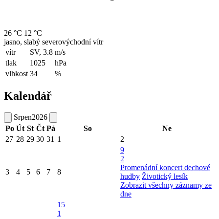
26 °C
12 °C
jasno, slabý severovýchodní vítr
vítr
SV, 3.8
m/s
tlak
1025
hPa
vlhkost
34
%
Kalendář
Srpen
2026
Po
Út
St
Čt
Pá
So
Ne
27
28
29
30
31
1
2
9
2
Promenádní koncert dechové
3
4
5
6
7
8
hudby
Životický lesík
Zobrazit všechny záznamy ze
dne
15
1