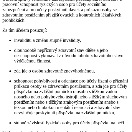
pracovní schopnost fyzických osob pro účely sociálního
zabezpečení a pro účely poskytnutí dávek a průkazu osoby se
zdravotním postižením při zjišťovacích a kontrolních lékařských
prohlídkách.
Za tím účelem posuzují:
invaliditu a změnu stupně invalidity,
dlouhodobě nepříznivý zdravotní stav dítěte a jeho
neschopnost vykonávat z důvodu tohoto zdravotního stavu
výdělečnou činnost,
zda jde o osobu zdravotně znevýhodněnou,
schopnost pohyblivosti a orientace pro účely řízení o přiznání
průkazu osoby se zdravotním postižením, a zda jde pro účely
příspěvku na zvláštní pomůcku o osobu s těžkou vadou
nosného nebo pohybového ústrojí nebo s těžkým sluchovým
postižením nebo s těžkým zrakovým postižením anebo s
těžkou nebo hlubokou mentální retardací a zdravotní stav
nevylučuje poskytnutí příspěvku na zvláštní pomůcku,
stupně závislosti fyzické osoby pro účely příspěvku na péči.