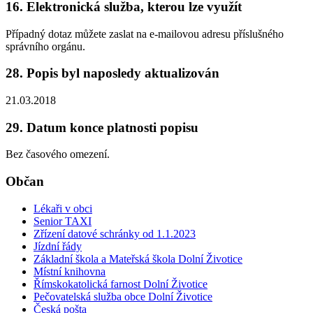
16. Elektronická služba, kterou lze využít
Případný dotaz můžete zaslat na e-mailovou adresu příslušného
správního orgánu.
28. Popis byl naposledy aktualizován
21.03.2018
29. Datum konce platnosti popisu
Bez časového omezení.
Občan
Lékaři v obci
Senior TAXI
Zřízení datové schránky od 1.1.2023
Jízdní řády
Základní škola a Mateřská škola Dolní Životice
Místní knihovna
Římskokatolická farnost Dolní Životice
Pečovatelská služba obce Dolní Životice
Česká pošta