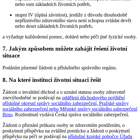
nebo osm základních životních potřeb,
stupni IV (úplná závislost), jestliže z důvodu dlouhodobě
nepříznivého zdravotního stavu není schopna zvládat devět
nebo deset základních životních potřeb,
a vyžaduje každodenní pomoc, dohled nebo péči jiné fyzické osoby.
7. Jakým způsobem můžete zahájit řešení životní
situace
Podáním písemné žádosti u příslušného správního orgánu.
8. Na které instituci životní situaci řešit
Žádosti o invalidní důchod a o uznání statusu osoby zdravotně
znevýhodněné se podávají na
oddělení důchodového pojištění
příslušné okresní správy sociálního zabezpečení, Pražské správy
sociálního zabezpečení nebo Městské správy sociálního zabezpečení
Brno
. Rozhodnutí vydává Česká správa sociálního zabezpečení.
Žádosti o přiznání průkazu osoby se zdravotním postižením, o
poskytnutí příspěvku na zvláštní pomůcku a žádosti o poskytnutí
příspěvku na péči se podávají na
příslušné krajské pobočce Úřadu