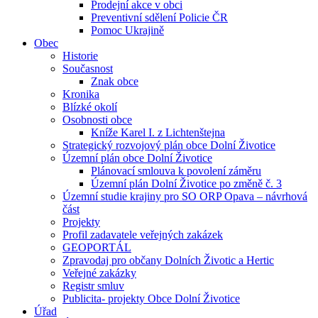
Prodejní akce v obci
Preventivní sdělení Policie ČR
Pomoc Ukrajině
Obec
Historie
Současnost
Znak obce
Kronika
Blízké okolí
Osobnosti obce
Kníže Karel I. z Lichtenštejna
Strategický rozvojový plán obce Dolní Životice
Územní plán obce Dolní Životice
Plánovací smlouva k povolení záměru
Územní plán Dolní Životice po změně č. 3
Územní studie krajiny pro SO ORP Opava – návrhová
část
Projekty
Profil zadavatele veřejných zakázek
GEOPORTÁL
Zpravodaj pro občany Dolních Životic a Hertic
Veřejné zakázky
Registr smluv
Publicita- projekty Obce Dolní Životice
Úřad