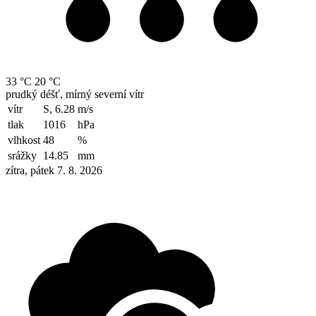
33 °C
20 °C
prudký déšť, mírný severní vítr
vítr
S, 6.28
m/s
tlak
1016
hPa
vlhkost
48
%
srážky
14.85
mm
zítra, pátek 7. 8. 2026