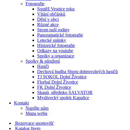
Fotografie
Soutěž Vesnice roku
Vítání občánků
Dění v obci
Různé akce
Strom naší rodiny
Panoramatické fotografie
Letecké snímky
Historické fotografie
Odkazy na youtube
Spolky a organizace
Spolky & sdružení
Hasiči
Dechová hudba Sboru dobrovolných hasičů
TJ SOKOL Dolní Životice
Florbal Dolní Životice
FK Dolní Životice
Skauti, středisko SALVATOR
Myslivecký spolek Kapalice
Kontakt
Napište nám
Mapa webu
Rezervace sportovišť
Katalog firem