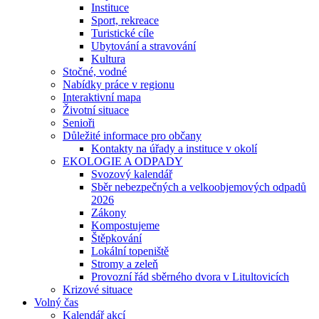
Instituce
Sport, rekreace
Turistické cíle
Ubytování a stravování
Kultura
Stočné, vodné
Nabídky práce v regionu
Interaktivní mapa
Životní situace
Senioři
Důležité informace pro občany
Kontakty na úřady a instituce v okolí
EKOLOGIE A ODPADY
Svozový kalendář
Sběr nebezpečných a velkoobjemových odpadů
2026
Zákony
Kompostujeme
Štěpkování
Lokální topeniště
Stromy a zeleň
Provozní řád sběrného dvora v Litultovicích
Krizové situace
Volný čas
Kalendář akcí