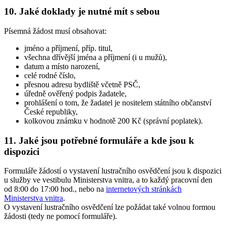
10. Jaké doklady je nutné mít s sebou
Písemná žádost musí obsahovat:
jméno a příjmení, příp. titul,
všechna dřívější jména a příjmení (i u mužů),
datum a místo narození,
celé rodné číslo,
přesnou adresu bydliště včetně PSČ,
úředně ověřený podpis žadatele,
prohlášení o tom, že žadatel je nositelem státního občanství
České republiky,
kolkovou známku v hodnotě 200 Kč (správní poplatek).
11. Jaké jsou potřebné formuláře a kde jsou k
dispozici
Formuláře žádostí o vystavení lustračního osvědčení jsou k dispozici
u služby ve vestibulu Ministerstva vnitra, a to každý pracovní den
od 8:00 do 17:00 hod., nebo na
internetových stránkách
Ministerstva vnitra
.
O vystavení lustračního osvědčení lze požádat také volnou formou
žádosti (tedy ne pomocí formuláře).