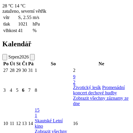
28 °C
14 °C
zataženo, severní větřík
vítr
S, 2.55
m/s
tlak
1021
hPa
vlhkost
41
%
Kalendář
Srpen
2026
Po
Út
St
Čt
Pá
So
Ne
27
28
29
30
31
1
2
9
2
Životický lesík
Promenádní
3
4
5
6
7
8
koncert dechové hudby
Zobrazit všechny záznamy ze
dne
15
1
Skautské Letní
10
11
12
13
14
16
kino
Zobrazit všechny