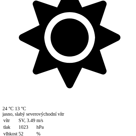
24 °C
13 °C
jasno, slabý severovýchodní vítr
vítr
SV, 3.49
m/s
tlak
1023
hPa
vlhkost
52
%