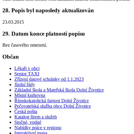
28. Popis byl naposledy aktualizován
23.03.2015
29. Datum konce platnosti popisu
Bez časového omezení.
Občan
Lékaři v obci
Senior TAXI
Zřízení datové schránky od 1.1.2023
Jízdní řády
Základní škola a Mateřská škola Dolní Životice
Místní knihovna
Římskokatolická farnost Dolní Životice
Pečovatelská služba obce Dolní Životice
Česká pošta
Katalog firem a služeb
Stočné, vodné
Nabídky práce v regionu
Interaktivní mapa