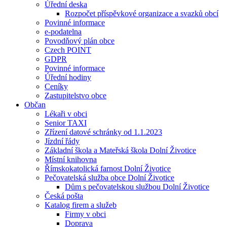
Úřední deska
Rozpočet příspěvkové organizace a svazků obcí
Povinné informace
e-podatelna
Povodňový plán obce
Czech POINT
GDPR
Povinné informace
Úřední hodiny
Ceníky
Zastupitelstvo obce
Občan
Lékaři v obci
Senior TAXI
Zřízení datové schránky od 1.1.2023
Jízdní řády
Základní škola a Mateřská škola Dolní Životice
Místní knihovna
Římskokatolická farnost Dolní Životice
Pečovatelská služba obce Dolní Životice
Dům s pečovatelskou službou Dolní Životice
Česká pošta
Katalog firem a služeb
Firmy v obci
Doprava