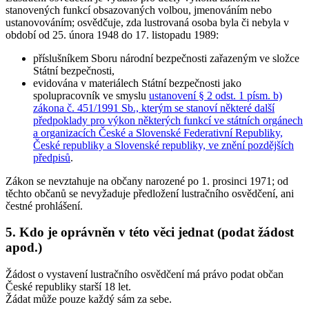
stanovených funkcí
obsazovaných volbou, jmenováním nebo
ustanovováním; osvědčuje, zda lustrovaná osoba byla či nebyla v
období od 25. února 1948 do 17. listopadu 1989:
příslušníkem Sboru národní bezpečnosti zařazeným ve složce
Státní bezpečnosti,
evidována v materiálech Státní bezpečnosti jako
spolupracovník ve smyslu
ustanovení § 2 odst. 1 písm. b)
zákona č. 451/1991 Sb., kterým se stanoví některé další
předpoklady pro výkon některých funkcí ve státních orgánech
a organizacích České a Slovenské Federativní Republiky,
České republiky a Slovenské republiky, ve znění pozdějších
předpisů
.
Zákon se
nevztahuje na občany narozené po 1. prosinci 1971
; od
těchto občanů se nevyžaduje předložení lustračního osvědčení, ani
čestné prohlášení.
5. Kdo je oprávněn v této věci jednat (podat žádost
apod.)
Žádost o vystavení lustračního osvědčení má právo podat občan
České republiky starší 18 let.
Žádat může pouze každý sám za sebe.