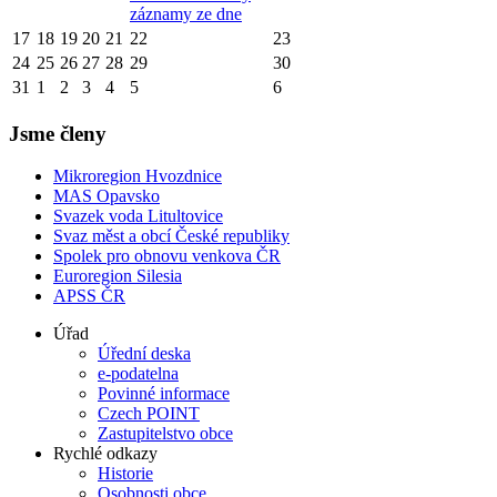
záznamy ze dne
17
18
19
20
21
22
23
24
25
26
27
28
29
30
31
1
2
3
4
5
6
Jsme členy
Mikroregion Hvozdnice
MAS Opavsko
Svazek voda Litultovice
Svaz měst a obcí České republiky
Spolek pro obnovu venkova ČR
Euroregion Silesia
APSS ČR
Úřad
Úřední deska
e-podatelna
Povinné informace
Czech POINT
Zastupitelstvo obce
Rychlé odkazy
Historie
Osobnosti obce