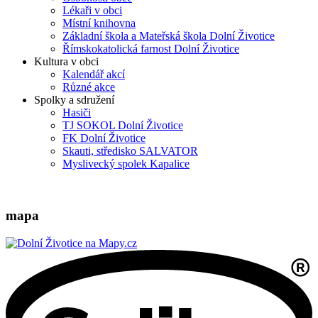
Lékaři v obci
Místní knihovna
Základní škola a Mateřská škola Dolní Životice
Římskokatolická farnost Dolní Životice
Kultura v obci
Kalendář akcí
Různé akce
Spolky a sdružení
Hasiči
TJ SOKOL Dolní Životice
FK Dolní Životice
Skauti, středisko SALVATOR
Myslivecký spolek Kapalice
mapa