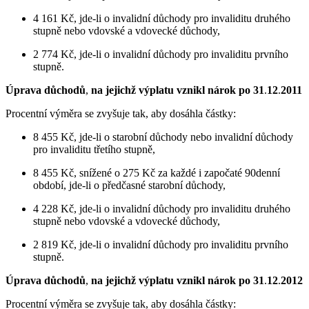
4 161 Kč, jde-li o invalidní důchody pro invaliditu druhého
stupně nebo vdovské a vdovecké důchody,
2 774 Kč, jde-li o invalidní důchody pro invaliditu prvního
stupně.
Úprava důchodů
,
na jejichž výplatu vznikl nárok po 31
.
12
.
2011
Procentní výměra se zvyšuje tak, aby dosáhla částky:
8 455 Kč, jde-li o starobní důchody nebo invalidní důchody
pro invaliditu třetího stupně,
8 455 Kč, snížené o 275 Kč za každé i započaté 90denní
období, jde-li o předčasné starobní důchody,
4 228 Kč, jde-li o invalidní důchody pro invaliditu druhého
stupně nebo vdovské a vdovecké důchody,
2 819 Kč, jde-li o invalidní důchody pro invaliditu prvního
stupně.
Úprava důchodů
,
na jejichž výplatu vznikl nárok po 31
.
12
.
2012
Procentní výměra se zvyšuje tak, aby dosáhla částky: