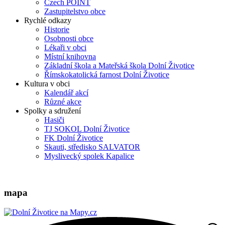
Czech POINT
Zastupitelstvo obce
Rychlé odkazy
Historie
Osobnosti obce
Lékaři v obci
Místní knihovna
Základní škola a Mateřská škola Dolní Životice
Římskokatolická farnost Dolní Životice
Kultura v obci
Kalendář akcí
Různé akce
Spolky a sdružení
Hasiči
TJ SOKOL Dolní Životice
FK Dolní Životice
Skauti, středisko SALVATOR
Myslivecký spolek Kapalice
mapa