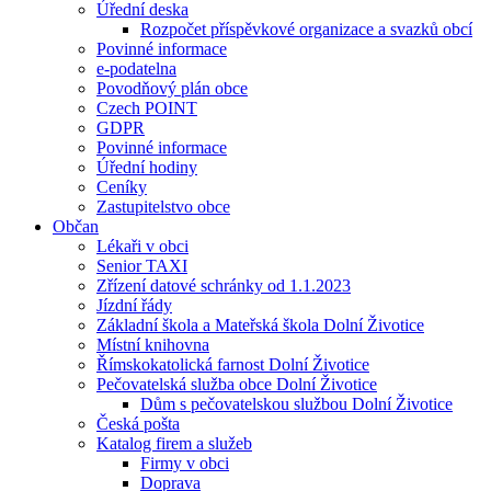
Úřední deska
Rozpočet příspěvkové organizace a svazků obcí
Povinné informace
e-podatelna
Povodňový plán obce
Czech POINT
GDPR
Povinné informace
Úřední hodiny
Ceníky
Zastupitelstvo obce
Občan
Lékaři v obci
Senior TAXI
Zřízení datové schránky od 1.1.2023
Jízdní řády
Základní škola a Mateřská škola Dolní Životice
Místní knihovna
Římskokatolická farnost Dolní Životice
Pečovatelská služba obce Dolní Životice
Dům s pečovatelskou službou Dolní Životice
Česká pošta
Katalog firem a služeb
Firmy v obci
Doprava