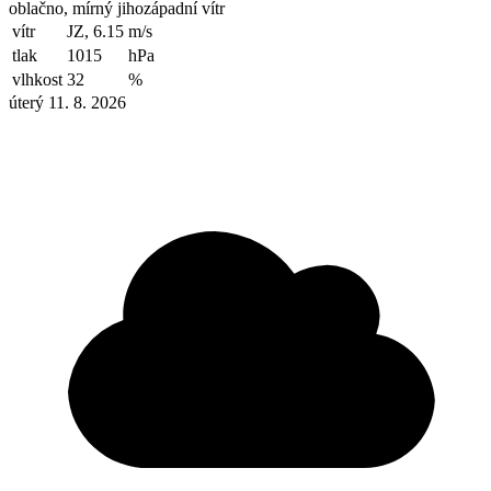
oblačno, mírný jihozápadní vítr
vítr
JZ, 6.15
m/s
tlak
1015
hPa
vlhkost
32
%
úterý 11. 8. 2026