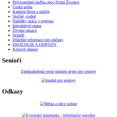
Pečovatelská služba obce Dolní Životice
Česká pošta
Katalog firem a služeb
Stočné, vodné
Nabídky práce v regionu
Interaktivní mapa
Životní situace
Senioři
Důležité informace pro občany
EKOLOGIE A ODPADY
Krizové situace
Senioři
Zjednodušená verze stránek nejen pro seniory
Odkazy