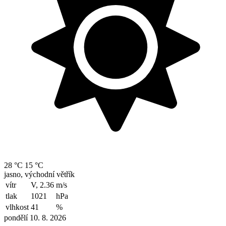
28 °C
15 °C
jasno, východní větřík
vítr
V, 2.36
m/s
tlak
1021
hPa
vlhkost
41
%
pondělí 10. 8. 2026