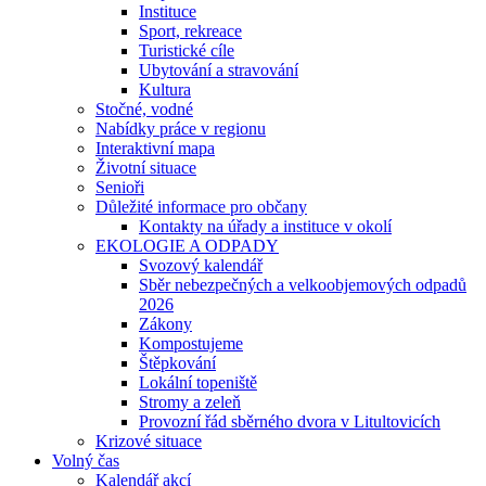
Instituce
Sport, rekreace
Turistické cíle
Ubytování a stravování
Kultura
Stočné, vodné
Nabídky práce v regionu
Interaktivní mapa
Životní situace
Senioři
Důležité informace pro občany
Kontakty na úřady a instituce v okolí
EKOLOGIE A ODPADY
Svozový kalendář
Sběr nebezpečných a velkoobjemových odpadů
2026
Zákony
Kompostujeme
Štěpkování
Lokální topeniště
Stromy a zeleň
Provozní řád sběrného dvora v Litultovicích
Krizové situace
Volný čas
Kalendář akcí