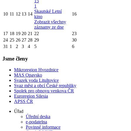
15
1
Skautské Letní
10
11
12
13
14
16
kino
Zobrazit všechny
záznamy ze dne
17
18
19
20
21
22
23
24
25
26
27
28
29
30
31
1
2
3
4
5
6
Jsme členy
Mikroregion Hvozdnice
MAS Opavsko
Svazek voda Litultovice
Svaz měst a obcí České republiky
Spolek pro obnovu venkova ČR
Euroregion Silesia
APSS ČR
Úřad
Úřední deska
e-podatelna
Povinné informace