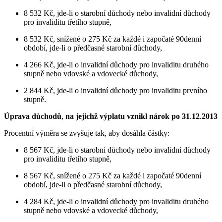
8 532 Kč, jde-li o starobní důchody nebo invalidní důchody
pro invaliditu třetího stupně,
8 532 Kč, snížené o 275 Kč za každé i započaté 90denní
období, jde-li o předčasné starobní důchody,
4 266 Kč, jde-li o invalidní důchody pro invaliditu druhého
stupně nebo vdovské a vdovecké důchody,
2 844 Kč, jde-li o invalidní důchody pro invaliditu prvního
stupně.
Úprava důchodů
,
na jejichž výplatu vznikl nárok po 31
.
12
.
2013
Procentní výměra se zvyšuje tak, aby dosáhla částky:
8 567 Kč, jde-li o starobní důchody nebo invalidní důchody
pro invaliditu třetího stupně,
8 567 Kč, snížené o 275 Kč za každé i započaté 90denní
období, jde-li o předčasné starobní důchody,
4 284 Kč, jde-li o invalidní důchody pro invaliditu druhého
stupně nebo vdovské a vdovecké důchody,