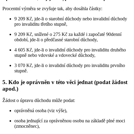
Procentní výměra se zvyšuje tak, aby dosáhla částky:
9 209 Kč, jde-li o starobní důchody nebo invalidní důchody
pro invaliditu třetího stupně,
9 209 Kč, snížené o 275 Kč za každé i započaté 90denní
období, jde-li o předčasné starobní důchody,
4 605 Kč, jde-li o invalidní důchody pro invaliditu druhého
stupně nebo vdovské a vdovecké důchody,
3 070 Kč, jde-li o invalidní důchody pro invaliditu prvního
stupně.
5. Kdo je oprávněn v této věci jednat (podat žádost
apod.)
Žádost o úpravu důchodu může podat:
oprávněná osoba (viz výše),
osoba jednající za oprávněnou osobu na základě plné moci
(zmocněnec),