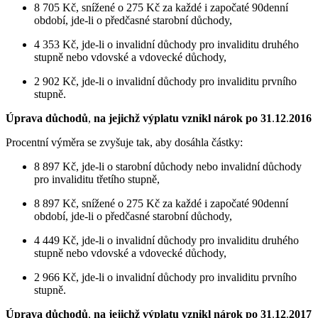
8 705 Kč, snížené o 275 Kč za každé i započaté 90denní
období, jde-li o předčasné starobní důchody,
4 353 Kč, jde-li o invalidní důchody pro invaliditu druhého
stupně nebo vdovské a vdovecké důchody,
2 902 Kč, jde-li o invalidní důchody pro invaliditu prvního
stupně.
Úprava důchodů
,
na jejichž výplatu vznikl nárok po 31
.
12
.
2016
Procentní výměra se zvyšuje tak, aby dosáhla částky:
8 897 Kč, jde-li o starobní důchody nebo invalidní důchody
pro invaliditu třetího stupně,
8 897 Kč, snížené o 275 Kč za každé i započaté 90denní
období, jde-li o předčasné starobní důchody,
4 449 Kč, jde-li o invalidní důchody pro invaliditu druhého
stupně nebo vdovské a vdovecké důchody,
2 966 Kč, jde-li o invalidní důchody pro invaliditu prvního
stupně.
Úprava důchodů
,
na jejichž výplatu vznikl nárok po 31
.
12
.
2017