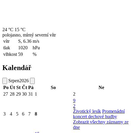
24 °C
15 °C
polojasno, mírný severní vítr
vítr
S, 6.36
m/s
tlak
1020
hPa
vlhkost
59
%
Kalendář
Srpen
2026
Po
Út
St
Čt
Pá
So
Ne
27
28
29
30
31
1
2
9
2
Životický lesík
Promenádní
3
4
5
6
7
8
koncert dechové hudby
Zobrazit všechny záznamy ze
dne