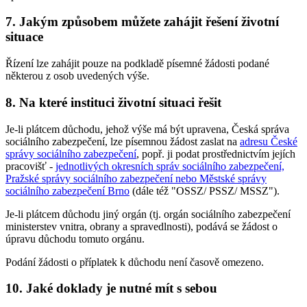
7. Jakým způsobem můžete zahájit řešení životní
situace
Řízení lze zahájit pouze na podkladě písemné žádosti podané
některou z osob uvedených výše.
8. Na které instituci životní situaci řešit
Je-li plátcem důchodu, jehož výše má být upravena, Česká správa
sociálního zabezpečení, lze písemnou žádost zaslat na
adresu České
správy sociálního zabezpečení
, popř. ji podat prostřednictvím jejích
pracovišť -
jednotlivých okresních správ sociálního zabezpečení,
Pražské správy sociálního zabezpečení nebo Městské správy
sociálního zabezpečení Brno
(dále též "OSSZ/ PSSZ/ MSSZ").
Je-li plátcem důchodu jiný orgán (tj. orgán sociálního zabezpečení
ministerstev vnitra, obrany a spravedlnosti), podává se žádost o
úpravu důchodu tomuto orgánu.
Podání žádosti o příplatek k důchodu není časově omezeno.
10. Jaké doklady je nutné mít s sebou