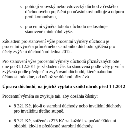
pobírají vdovský nebo vdovecký důchod z českého
důchodového pojištění po účastníkovi odboje a odporu
proti komunismu,
procentní výměra tohoto důchodu nedosahuje
stanovené minimální výše.
Základem pro stanovení výše procentní výměry důchodu je
procentní výměra průměrného starobního důchodu zjištěná pro
účely zvýšení důchodů od ledna 2012.
Pro stanovení výše procentní výměry důchodů přiznávaných ode
dne po 31.12.2011 je základem částka stanovená podle věty první a
zvýšená podle předpisů o zvyšování důchodů, které nabudou
účinnosti ode dne, od něhož se důchod přiznává.
Úprava důchodů
,
na jejichž výplatu vznikl nárok před 1
.
1
.
2012
Procentní výměra se zvyšuje tak, aby dosáhla částky:
8 321 Kč, jde-li o starobní důchody nebo invalidní důchody
pro invaliditu třetího stupně,
8 321 Kč, snížené o 275 Kč za každé i započaté 90denní
období, jde-li o předčasné starobní důchody,