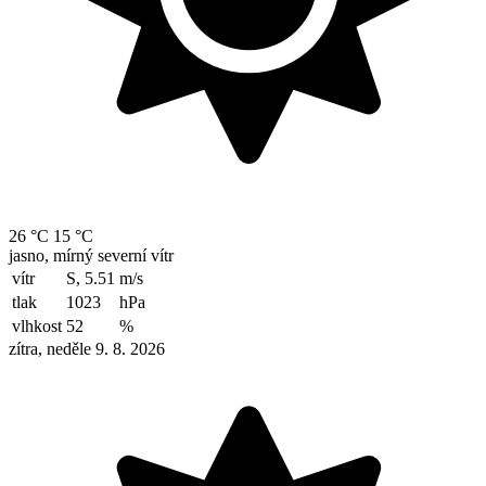
26 °C
15 °C
jasno, mírný severní vítr
vítr
S, 5.51
m/s
tlak
1023
hPa
vlhkost
52
%
zítra, neděle 9. 8. 2026