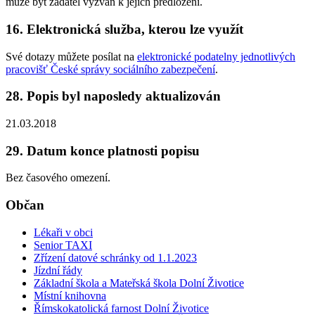
může být žadatel vyzván k jejich předložení.
16. Elektronická služba, kterou lze využít
Své dotazy můžete posílat na
elektronické podatelny jednotlivých
pracovišť České správy sociálního zabezpečení
.
28. Popis byl naposledy aktualizován
21.03.2018
29. Datum konce platnosti popisu
Bez časového omezení.
Občan
Lékaři v obci
Senior TAXI
Zřízení datové schránky od 1.1.2023
Jízdní řády
Základní škola a Mateřská škola Dolní Životice
Místní knihovna
Římskokatolická farnost Dolní Životice