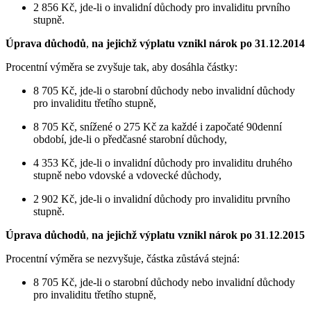
2 856 Kč, jde-li o invalidní důchody pro invaliditu prvního
stupně.
Úprava důchodů
,
na jejichž výplatu vznikl nárok po 31
.
12
.
2014
Procentní výměra se zvyšuje tak, aby dosáhla částky:
8 705 Kč, jde-li o starobní důchody nebo invalidní důchody
pro invaliditu třetího stupně,
8 705 Kč, snížené o 275 Kč za každé i započaté 90denní
období, jde-li o předčasné starobní důchody,
4 353 Kč, jde-li o invalidní důchody pro invaliditu druhého
stupně nebo vdovské a vdovecké důchody,
2 902 Kč, jde-li o invalidní důchody pro invaliditu prvního
stupně.
Úprava důchodů
,
na jejichž výplatu vznikl nárok po 31
.
12
.
2015
Procentní výměra se nezvyšuje, částka zůstává stejná:
8 705 Kč, jde-li o starobní důchody nebo invalidní důchody
pro invaliditu třetího stupně,