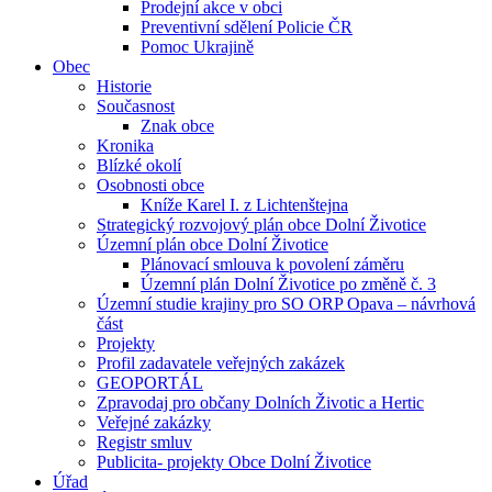
Prodejní akce v obci
Preventivní sdělení Policie ČR
Pomoc Ukrajině
Obec
Historie
Současnost
Znak obce
Kronika
Blízké okolí
Osobnosti obce
Kníže Karel I. z Lichtenštejna
Strategický rozvojový plán obce Dolní Životice
Územní plán obce Dolní Životice
Plánovací smlouva k povolení záměru
Územní plán Dolní Životice po změně č. 3
Územní studie krajiny pro SO ORP Opava – návrhová
část
Projekty
Profil zadavatele veřejných zakázek
GEOPORTÁL
Zpravodaj pro občany Dolních Životic a Hertic
Veřejné zakázky
Registr smluv
Publicita- projekty Obce Dolní Životice
Úřad