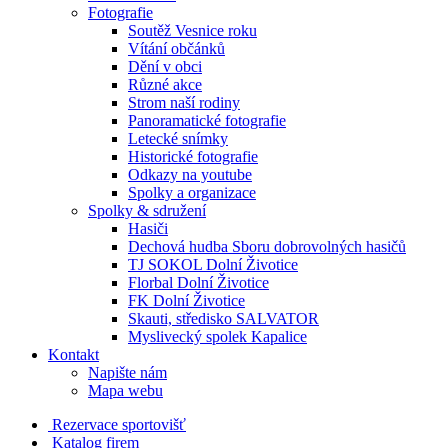
Fotografie
Soutěž Vesnice roku
Vítání občánků
Dění v obci
Různé akce
Strom naší rodiny
Panoramatické fotografie
Letecké snímky
Historické fotografie
Odkazy na youtube
Spolky a organizace
Spolky & sdružení
Hasiči
Dechová hudba Sboru dobrovolných hasičů
TJ SOKOL Dolní Životice
Florbal Dolní Životice
FK Dolní Životice
Skauti, středisko SALVATOR
Myslivecký spolek Kapalice
Kontakt
Napište nám
Mapa webu
Rezervace sportovišť
Katalog firem