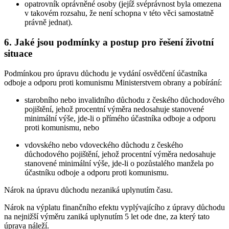
opatrovník oprávněné osoby (jejíž svéprávnost byla omezena
v takovém rozsahu, že není schopna v této věci samostatně
právně jednat).
6. Jaké jsou podmínky a postup pro řešení životní
situace
Podmínkou pro úpravu důchodu je vydání osvědčení účastníka
odboje a odporu proti komunismu Ministerstvem obrany a pobírání:
starobního nebo invalidního důchodu z českého důchodového
pojištění, jehož procentní výměra nedosahuje stanovené
minimální výše, jde-li o přímého účastníka odboje a odporu
proti komunismu, nebo
vdovského nebo vdoveckého důchodu z českého
důchodového pojištění, jehož procentní výměra nedosahuje
stanovené minimální výše, jde-li o pozůstalého manžela po
účastníku odboje a odporu proti komunismu.
Nárok na úpravu důchodu nezaniká uplynutím času.
Nárok na výplatu finančního efektu vyplývajícího z úpravy důchodu
na nejnižší výměru zaniká uplynutím 5 let ode dne, za který tato
úprava náleží.