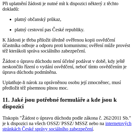
Při uplatnění žádosti je nutné mít k dispozici některý z těchto
dokladů:
platný občanský průkaz,
platný cestovní pas České republiky.
K žádosti je třeba přiložit úředně ověřenou kopii osvědčení
účastníka odboje a odporu proti komunismu; ověření může provést
též kterákoli správa sociálního zabezpečení.
Žádost o úpravu důchodu není účelné podávat v době, kdy ještě
neskončilo řízení o vydání osvědčení, neboť tímto osvědčením je
úprava důchodu podmíněna.
Uplatňuje-li nárok za oprávněnou osobu její zmocněnec, musí
předložit též písemnou plnou moc.
11. Jaké jsou potřebné formuláře a kde jsou k
dispozici
Tiskopis "Žádost o úpravu důchodu podle zákona č. 262/2011 Sb."
je k dispozici na všech OSSZ/ PSSZ/ MSSZ nebo na
internetových
stránkách České správy sociálního zabezpečení
.