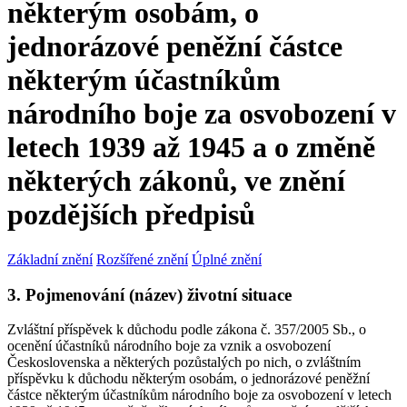
některým osobám, o
jednorázové peněžní částce
některým účastníkům
národního boje za osvobození v
letech 1939 až 1945 a o změně
některých zákonů, ve znění
pozdějších předpisů
Základní znění
Rozšířené znění
Úplné znění
3. Pojmenování (název) životní situace
Zvláštní příspěvek k důchodu podle zákona č. 357/2005 Sb., o
ocenění účastníků národního boje za vznik a osvobození
Československa a některých pozůstalých po nich, o zvláštním
příspěvku k důchodu některým osobám, o jednorázové peněžní
částce některým účastníkům národního boje za osvobození v letech