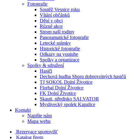
Fotografie
Soutěž Vesnice roku
Vítání občánků
Dění v obci
Různé akce
Strom naší rodiny
Panoramatické fotografie
Letecké snímky
Historické fotografie
Odkazy na youtube
Spolky a organizace
Spolky & sdružení
Hasiči
Dechová hudba Sboru dobrovolných hasičů
TJ SOKOL Dolní Životice
Florbal Dolní Životice
FK Dolní Životice
Skauti, středisko SALVATOR
Myslivecký spolek Kapalice
Kontakt
Napište nám
Mapa webu
Rezervace sportovišť
Katalog firem