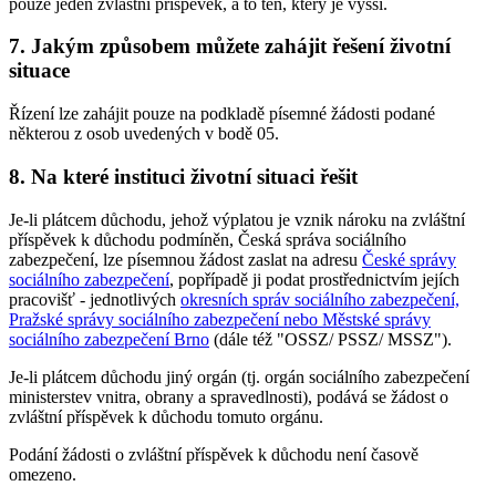
pouze jeden zvláštní příspěvek, a to ten, který je vyšší.
7. Jakým způsobem můžete zahájit řešení životní
situace
Řízení lze zahájit pouze na podkladě písemné žádosti podané
některou z osob uvedených v bodě 05.
8. Na které instituci životní situaci řešit
Je-li plátcem důchodu, jehož výplatou je vznik nároku na zvláštní
příspěvek k důchodu podmíněn, Česká správa sociálního
zabezpečení, lze písemnou žádost zaslat na adresu
České správy
sociálního zabezpečení
, popřípadě ji podat prostřednictvím jejích
pracovišť - jednotlivých
okresních správ sociálního zabezpečení,
Pražské správy sociálního zabezpečení nebo Městské správy
sociálního zabezpečení Brno
(dále též "OSSZ/ PSSZ/ MSSZ").
Je-li plátcem důchodu jiný orgán (tj. orgán sociálního zabezpečení
ministerstev vnitra, obrany a spravedlnosti), podává se žádost o
zvláštní příspěvek k důchodu tomuto orgánu.
Podání žádosti o zvláštní příspěvek k důchodu není časově
omezeno.