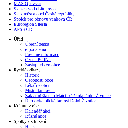
MAS Opavsko
Svazek voda Litultovice
Svaz měst a obcí České republiky
Spolek pro obnovu venkova ČR
Euroregion Silesia
APSS ČR
Úřad
Úřední deska
e-podatelna
Povinné informace
Czech POINT
Zastupitelstvo obce
Rychlé odkazy
Historie
Osobnosti obce
Lékaři v obci
Místní knihovna
Základní škola a Mateřská škola Dolní Životice
Římskokatolická farnost Dolní Životice
Kultura v obci
Kalendář akcí
Různé akce
Spolky a sdružení
Hasiči