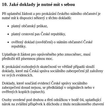
10. Jaké doklady je nutné mít s sebou
Při uplatnění žádosti a pro prokázání českého státního občanství je
nutné mít k dispozici některý z těchto dokladů:
platný občanský průkaz,
platný cestovní pas České republiky,
ověřený doklad (osvědčení) o státním občanství České
republiky.
Uplatňuje-li žádost pro oprávněného jeho zmocněnec, musí
předložit též písemnou plnou moc.
K prokázání rozhodných skutečností ve většině případů slouží
doklady, které má Česká správa sociálního zabezpečení již založeny
ve svých evidencích.
Doklady, které součástí evidencí České správy sociálního
zabezpečení dosud nejsou, se předkládají v originálech nebo v
ověřených kopiích (opisech).
Osoby uvedené pod druhou a třetí odrážkou v bodě 04, uplatňující
nárok na zvláštní příspěvek k důchodu z titulu nezákonného zbavení