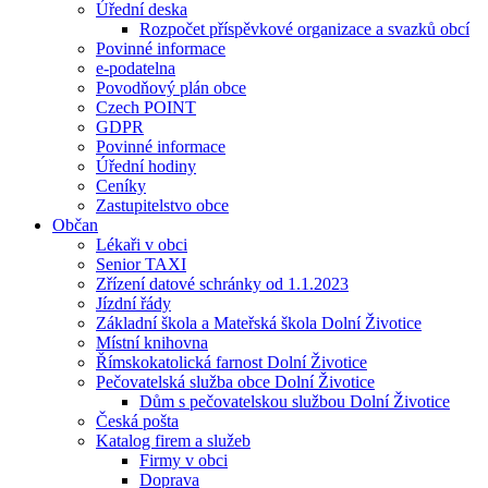
Úřední deska
Rozpočet příspěvkové organizace a svazků obcí
Povinné informace
e-podatelna
Povodňový plán obce
Czech POINT
GDPR
Povinné informace
Úřední hodiny
Ceníky
Zastupitelstvo obce
Občan
Lékaři v obci
Senior TAXI
Zřízení datové schránky od 1.1.2023
Jízdní řády
Základní škola a Mateřská škola Dolní Životice
Místní knihovna
Římskokatolická farnost Dolní Životice
Pečovatelská služba obce Dolní Životice
Dům s pečovatelskou službou Dolní Životice
Česká pošta
Katalog firem a služeb
Firmy v obci
Doprava