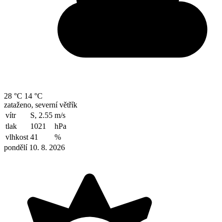
28 °C
14 °C
zataženo, severní větřík
vítr
S, 2.55
m/s
tlak
1021
hPa
vlhkost
41
%
pondělí 10. 8. 2026