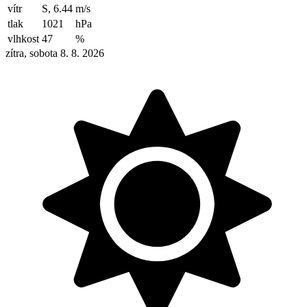
vítr
S, 6.44
m/s
tlak
1021
hPa
vlhkost
47
%
zítra, sobota 8. 8. 2026