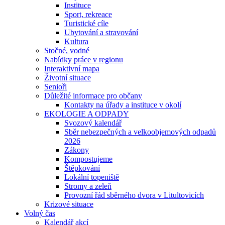
Instituce
Sport, rekreace
Turistické cíle
Ubytování a stravování
Kultura
Stočné, vodné
Nabídky práce v regionu
Interaktivní mapa
Životní situace
Senioři
Důležité informace pro občany
Kontakty na úřady a instituce v okolí
EKOLOGIE A ODPADY
Svozový kalendář
Sběr nebezpečných a velkoobjemových odpadů
2026
Zákony
Kompostujeme
Štěpkování
Lokální topeniště
Stromy a zeleň
Provozní řád sběrného dvora v Litultovicích
Krizové situace
Volný čas
Kalendář akcí