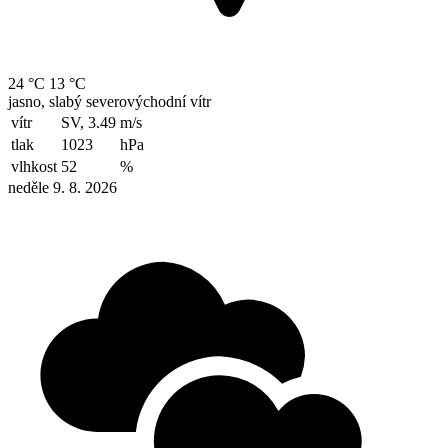
24 °C
13 °C
jasno, slabý severovýchodní vítr
vítr
SV, 3.49
m/s
tlak
1023
hPa
vlhkost
52
%
neděle 9. 8. 2026