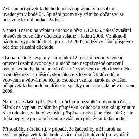
Zvláštní příspěvek k důchodu náleží oprávněným osobám
uvedeným v bodě 04. Splnění podmínky státního občanství se
posuzuje ke dni podání žádosti.
Vznikl-li nárok na výplatu důchodu před 1.1.2006, náleží zvláštní
příspěvek od splátky důchodu splatné v lednu 2006. Vznikne-li
nárok na výplatu důchodu po 31.12.2005, náleží zvláštní příspěvek
ode dne přiznání důchodu.
Osobám, které nesplnily podmínku 12 měsíců neoprávněného
omezení osobní svobody a u nichž toto neoprávněné omezení
osobní svobody, které nebylo časově vymezeno anebo které mělo
trvat déle než 12 měsíců, skončilo ze zdravotních důvodů, a
vdovcům a vdovám po těchto osobách vzniká nárok na zvláštní
příspěvek k důchodu nejdříve od splátky důchodu splatné v červenci
2009.
Nárok na zvláštní příspěvek k důchodu nezaniká uplynutím času.
Nárok na výplatu zvláštního příspěvku k důchodu zaniká uplynutím
5 let ode dne, za který zvláštní příspěvek nebo jeho část náleží; tato
lhůta neplyne po dobu řízení o zvláštním příspěvku k důchodu.
Při souběhu nároků (tj. v případě, že žadatel by měl nárok na
zvláštní příspěvek k důchodu z více různých důvodů) se vyplácí