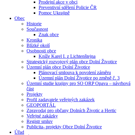
Prodejní akce v obci
Preventivní sdělení Policie ČR
Pomoc Ukrajině
Obec
Historie
Současnost
Znak obce
Kronika
Blízké okolí
Osobnosti obce
Kníže Karel I. z Lichtenštejna
Strategický rozvojový plán obce Dolní Životice
Územní plán obce Dolní Životice
Plánovací smlouva k povolení záměru
Územní plán Dolní Životice po změně č. 3
Územní studie krajiny pro SO ORP Opava – návrhová
část
Projekty
Profil zadavatele veřejných zakázek
GEOPORTÁL
Zpravodaj pro občany Dolních Životic a Hertic
Veřejné zakázky
Registr smluv
Publicita- projekty Obce Dolní Životice
Úřad