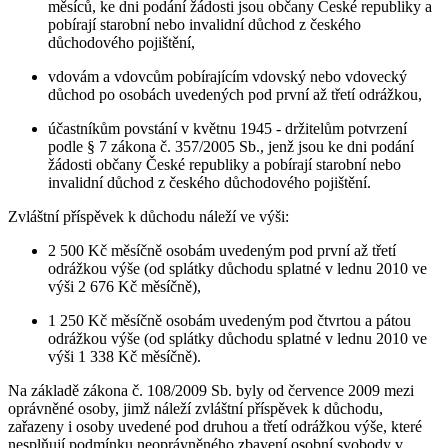
měsíců, ke dni podání žádosti jsou občany České republiky a
pobírají starobní nebo invalidní důchod z českého
důchodového pojištění,
vdovám a vdovcům pobírajícím vdovský nebo vdovecký
důchod po osobách uvedených pod první až třetí odrážkou,
účastníkům povstání v květnu 1945 - držitelům potvrzení
podle § 7 zákona č. 357/2005 Sb., jenž jsou ke dni podání
žádosti občany České republiky a pobírají starobní nebo
invalidní důchod z českého důchodového pojištění.
Zvláštní příspěvek k důchodu náleží ve výši:
2 500 Kč měsíčně osobám uvedeným pod první až třetí
odrážkou výše (od splátky důchodu splatné v lednu 2010 ve
výši 2 676 Kč měsíčně),
1 250 Kč měsíčně osobám uvedeným pod čtvrtou a pátou
odrážkou výše (od splátky důchodu splatné v lednu 2010 ve
výši 1 338 Kč měsíčně).
Na základě zákona č. 108/2009 Sb. byly od července 2009 mezi
oprávněné osoby, jimž náleží zvláštní příspěvek k důchodu,
zařazeny i osoby uvedené pod druhou a třetí odrážkou výše, které
nesplňují podmínku neoprávněného zbavení osobní svobody v