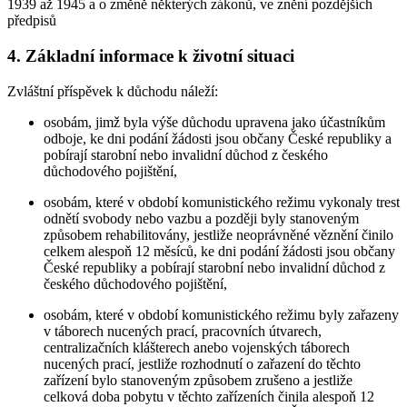
1939 až 1945 a o změně některých zákonů, ve znění pozdějších
předpisů
4. Základní informace k životní situaci
Zvláštní příspěvek k důchodu náleží:
osobám, jimž byla výše důchodu upravena jako účastníkům
odboje, ke dni podání žádosti jsou občany České republiky a
pobírají starobní nebo invalidní důchod z českého
důchodového pojištění,
osobám, které v období komunistického režimu vykonaly trest
odnětí svobody nebo vazbu a později byly stanoveným
způsobem rehabilitovány, jestliže neoprávněné věznění činilo
celkem alespoň 12 měsíců, ke dni podání žádosti jsou občany
České republiky a pobírají starobní nebo invalidní důchod z
českého důchodového pojištění,
osobám, které v období komunistického režimu byly zařazeny
v táborech nucených prací, pracovních útvarech,
centralizačních klášterech anebo vojenských táborech
nucených prací, jestliže rozhodnutí o zařazení do těchto
zařízení bylo stanoveným způsobem zrušeno a jestliže
celková doba pobytu v těchto zařízeních činila alespoň 12