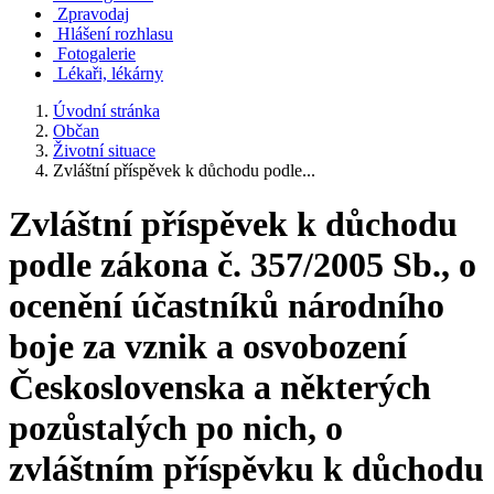
Zpravodaj
Hlášení rozhlasu
Fotogalerie
Lékaři, lékárny
Úvodní stránka
Občan
Životní situace
Zvláštní příspěvek k důchodu podle...
Zvláštní příspěvek k důchodu
podle zákona č. 357/2005 Sb., o
ocenění účastníků národního
boje za vznik a osvobození
Československa a některých
pozůstalých po nich, o
zvláštním příspěvku k důchodu