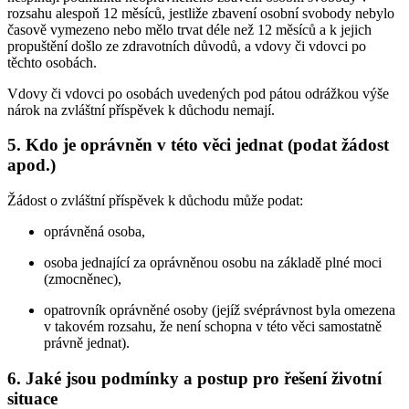
rozsahu alespoň 12 měsíců, jestliže zbavení osobní svobody nebylo
časově vymezeno nebo mělo trvat déle než 12 měsíců a k jejich
propuštění došlo ze zdravotních důvodů, a vdovy či vdovci po
těchto osobách.
Vdovy či vdovci po osobách uvedených pod pátou odrážkou výše
nárok na zvláštní příspěvek k důchodu nemají.
5. Kdo je oprávněn v této věci jednat (podat žádost
apod.)
Žádost o zvláštní příspěvek k důchodu může podat:
oprávněná osoba,
osoba jednající za oprávněnou osobu na základě plné moci
(zmocněnec),
opatrovník oprávněné osoby (jejíž svéprávnost byla omezena
v takovém rozsahu, že není schopna v této věci samostatně
právně jednat).
6. Jaké jsou podmínky a postup pro řešení životní
situace