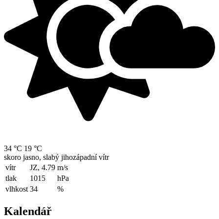
34 °C
19 °C
skoro jasno, slabý jihozápadní vítr
vítr
JZ, 4.79
m/s
tlak
1015
hPa
vlhkost
34
%
Kalendář