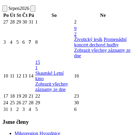
Srpen
2026
Po
Út
St
Čt
Pá
So
Ne
27
28
29
30
31
1
2
9
2
Životický lesík
Promenádní
3
4
5
6
7
8
koncert dechové hudby
Zobrazit všechny záznamy ze
dne
15
1
Skautské Letní
10
11
12
13
14
16
kino
Zobrazit všechny
záznamy ze dne
17
18
19
20
21
22
23
24
25
26
27
28
29
30
31
1
2
3
4
5
6
Jsme členy
Mikroregion Hvozdnice