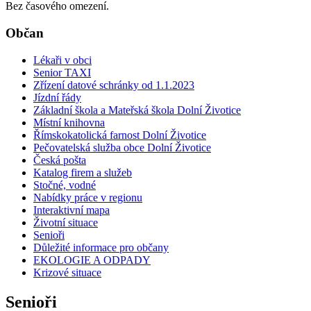
Bez časového omezení.
Občan
Lékaři v obci
Senior TAXI
Zřízení datové schránky od 1.1.2023
Jízdní řády
Základní škola a Mateřská škola Dolní Životice
Místní knihovna
Římskokatolická farnost Dolní Životice
Pečovatelská služba obce Dolní Životice
Česká pošta
Katalog firem a služeb
Stočné, vodné
Nabídky práce v regionu
Interaktivní mapa
Životní situace
Senioři
Důležité informace pro občany
EKOLOGIE A ODPADY
Krizové situace
Senioři