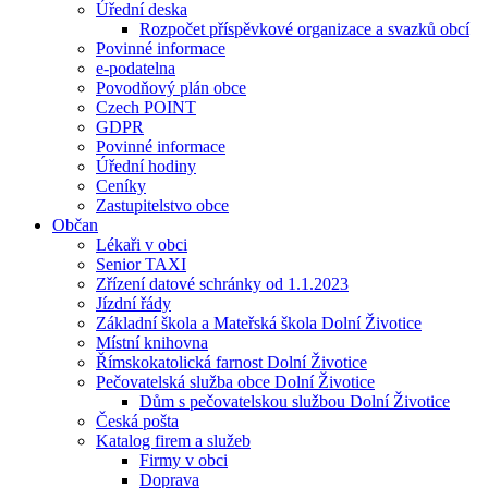
Úřední deska
Rozpočet příspěvkové organizace a svazků obcí
Povinné informace
e-podatelna
Povodňový plán obce
Czech POINT
GDPR
Povinné informace
Úřední hodiny
Ceníky
Zastupitelstvo obce
Občan
Lékaři v obci
Senior TAXI
Zřízení datové schránky od 1.1.2023
Jízdní řády
Základní škola a Mateřská škola Dolní Životice
Místní knihovna
Římskokatolická farnost Dolní Životice
Pečovatelská služba obce Dolní Životice
Dům s pečovatelskou službou Dolní Životice
Česká pošta
Katalog firem a služeb
Firmy v obci
Doprava