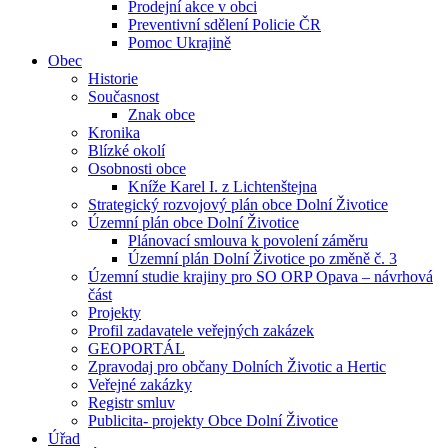
Prodejní akce v obci
Preventivní sdělení Policie ČR
Pomoc Ukrajině
Obec
Historie
Současnost
Znak obce
Kronika
Blízké okolí
Osobnosti obce
Kníže Karel I. z Lichtenštejna
Strategický rozvojový plán obce Dolní Životice
Územní plán obce Dolní Životice
Plánovací smlouva k povolení záměru
Územní plán Dolní Životice po změně č. 3
Územní studie krajiny pro SO ORP Opava – návrhová
část
Projekty
Profil zadavatele veřejných zakázek
GEOPORTÁL
Zpravodaj pro občany Dolních Životic a Hertic
Veřejné zakázky
Registr smluv
Publicita- projekty Obce Dolní Životice
Úřad