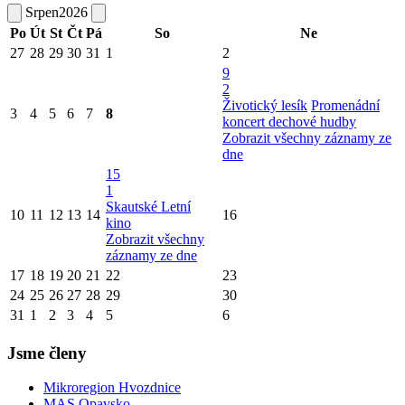
Srpen
2026
Po
Út
St
Čt
Pá
So
Ne
27
28
29
30
31
1
2
9
2
Životický lesík
Promenádní
3
4
5
6
7
8
koncert dechové hudby
Zobrazit všechny záznamy ze
dne
15
1
Skautské Letní
10
11
12
13
14
16
kino
Zobrazit všechny
záznamy ze dne
17
18
19
20
21
22
23
24
25
26
27
28
29
30
31
1
2
3
4
5
6
Jsme členy
Mikroregion Hvozdnice
MAS Opavsko