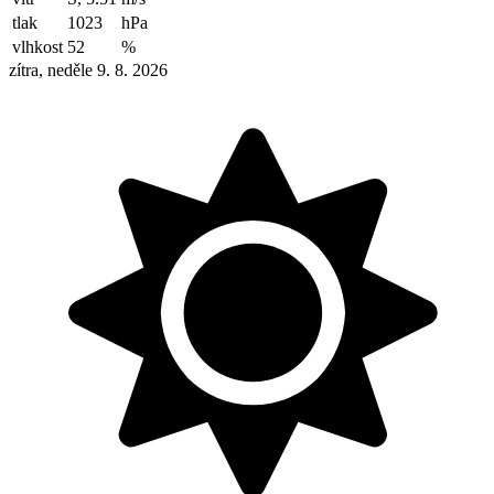
tlak
1023
hPa
vlhkost
52
%
zítra, neděle 9. 8. 2026