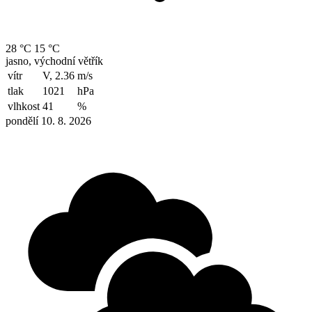
28 °C
15 °C
jasno, východní větřík
vítr
V, 2.36
m/s
tlak
1021
hPa
vlhkost
41
%
pondělí 10. 8. 2026