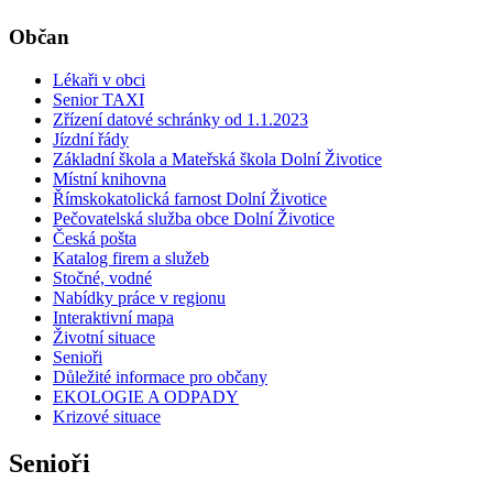
Občan
Lékaři v obci
Senior TAXI
Zřízení datové schránky od 1.1.2023
Jízdní řády
Základní škola a Mateřská škola Dolní Životice
Místní knihovna
Římskokatolická farnost Dolní Životice
Pečovatelská služba obce Dolní Životice
Česká pošta
Katalog firem a služeb
Stočné, vodné
Nabídky práce v regionu
Interaktivní mapa
Životní situace
Senioři
Důležité informace pro občany
EKOLOGIE A ODPADY
Krizové situace
Senioři