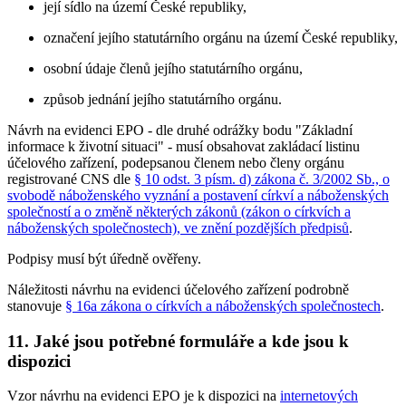
její sídlo na území České republiky,
označení jejího statutárního orgánu na území České republiky,
osobní údaje členů jejího statutárního orgánu,
způsob jednání jejího statutárního orgánu.
Návrh na evidenci EPO - dle druhé odrážky bodu "Základní
informace k životní situaci" - musí obsahovat zakládací listinu
účelového zařízení, podepsanou členem nebo členy orgánu
registrované CNS dle
§ 10 odst. 3 písm. d) zákona č. 3/2002 Sb., o
svobodě náboženského vyznání a postavení církví a náboženských
společností a o změně některých zákonů (zákon o církvích a
náboženských společnostech), ve znění pozdějších předpisů
.
Podpisy musí být úředně ověřeny.
Náležitosti návrhu na evidenci účelového zařízení podrobně
stanovuje
§ 16a zákona o církvích a náboženských společnostech
.
11. Jaké jsou potřebné formuláře a kde jsou k
dispozici
Vzor návrhu na evidenci EPO je k dispozici na
internetových