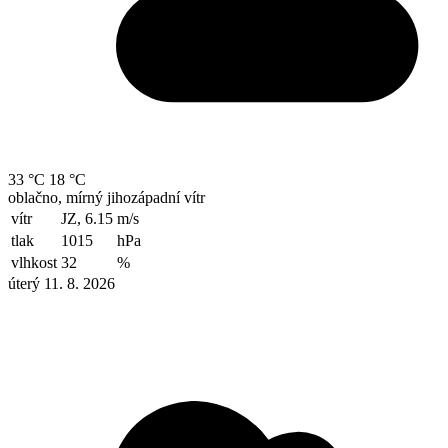
33 °C
18 °C
oblačno, mírný jihozápadní vítr
vítr
JZ, 6.15
m/s
tlak
1015
hPa
vlhkost
32
%
úterý 11. 8. 2026