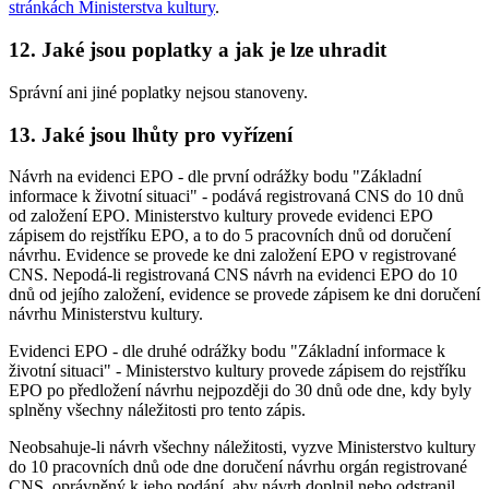
stránkách Ministerstva kultury
.
12. Jaké jsou poplatky a jak je lze uhradit
Správní ani jiné poplatky nejsou stanoveny.
13. Jaké jsou lhůty pro vyřízení
Návrh na evidenci EPO - dle první odrážky bodu "Základní
informace k životní situaci" - podává registrovaná CNS do 10 dnů
od založení EPO. Ministerstvo kultury provede evidenci EPO
zápisem do rejstříku EPO, a to do 5 pracovních dnů od doručení
návrhu. Evidence se provede ke dni založení EPO v registrované
CNS. Nepodá-li registrovaná CNS návrh na evidenci EPO do 10
dnů od jejího založení, evidence se provede zápisem ke dni doručení
návrhu Ministerstvu kultury.
Evidenci EPO - dle druhé odrážky bodu "Základní informace k
životní situaci" - Ministerstvo kultury provede zápisem do rejstříku
EPO po předložení návrhu nejpozději do 30 dnů ode dne, kdy byly
splněny všechny náležitosti pro tento zápis.
Neobsahuje-li návrh všechny náležitosti, vyzve Ministerstvo kultury
do 10 pracovních dnů ode dne doručení návrhu orgán registrované
CNS, oprávněný k jeho podání, aby návrh doplnil nebo odstranil