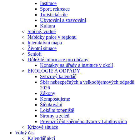
Instituce
Sport, rekreace
Turistické cíle
Ubytování a stravování
Kultura
Stočné, vodné
Nabídky práce v regionu
Interaktivní mapa
Životní situace
Senioři
Důležité informace pro občany
Kontakty na úřady a instituce v okolí
EKOLOGIE A ODPADY
Svozový kalendář
Sběr nebezpečných a velkoobjemových odpadů
2026
Zákony
Kompostujeme
Štěpkování
Lokální topeniště
Stromy a zeleň
Provozní řád sběrného dvora v Litultovicích
Krizové situace
Volný čas
Kalendář akcí