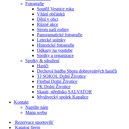
Fotografie
Soutěž Vesnice roku
Vítání občánků
Dění v obci
Různé akce
Strom naší rodiny
Panoramatické fotografie
Letecké snímky
Historické fotografie
Odkazy na youtube
Spolky a organizace
Spolky & sdružení
Hasiči
Dechová hudba Sboru dobrovolných hasičů
TJ SOKOL Dolní Životice
Florbal Dolní Životice
FK Dolní Životice
Skauti, středisko SALVATOR
Myslivecký spolek Kapalice
Kontakt
Napište nám
Mapa webu
Rezervace sportovišť
Katalog firem