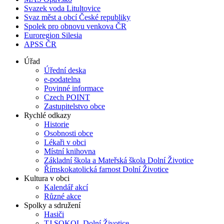
Svazek voda Litultovice
Svaz měst a obcí České republiky
Spolek pro obnovu venkova ČR
Euroregion Silesia
APSS ČR
Úřad
Úřední deska
e-podatelna
Povinné informace
Czech POINT
Zastupitelstvo obce
Rychlé odkazy
Historie
Osobnosti obce
Lékaři v obci
Místní knihovna
Základní škola a Mateřská škola Dolní Životice
Římskokatolická farnost Dolní Životice
Kultura v obci
Kalendář akcí
Různé akce
Spolky a sdružení
Hasiči
TJ SOKOL Dolní Životice