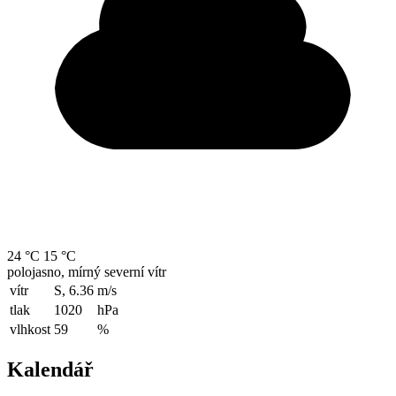
24 °C
15 °C
polojasno, mírný severní vítr
vítr
S, 6.36
m/s
tlak
1020
hPa
vlhkost
59
%
Kalendář