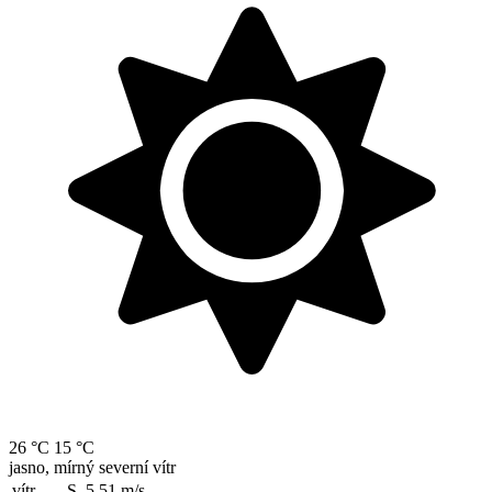
26 °C
15 °C
jasno, mírný severní vítr
vítr
S, 5.51
m/s