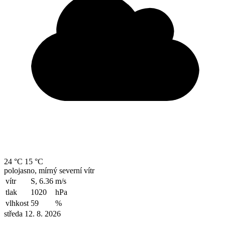
24 °C
15 °C
polojasno, mírný severní vítr
vítr
S, 6.36
m/s
tlak
1020
hPa
vlhkost
59
%
středa 12. 8. 2026