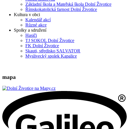
Základní škola a Mateřská škola Dolní Životice
Římskokatolická farnost Dolní Životice
Kultura v obci
Kalendář akcí
Různé akce
Spolky a sdružení
Hasiči
TJ SOKOL Dolní Životice
FK Dolní Životice
Skauti, středisko SALVATOR
Myslivecký spolek Kapalice
mapa