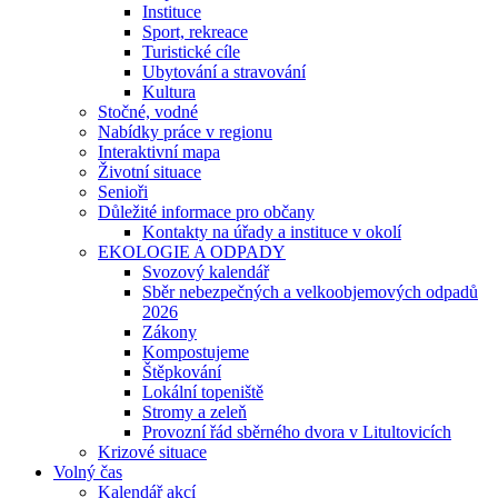
Instituce
Sport, rekreace
Turistické cíle
Ubytování a stravování
Kultura
Stočné, vodné
Nabídky práce v regionu
Interaktivní mapa
Životní situace
Senioři
Důležité informace pro občany
Kontakty na úřady a instituce v okolí
EKOLOGIE A ODPADY
Svozový kalendář
Sběr nebezpečných a velkoobjemových odpadů
2026
Zákony
Kompostujeme
Štěpkování
Lokální topeniště
Stromy a zeleň
Provozní řád sběrného dvora v Litultovicích
Krizové situace
Volný čas
Kalendář akcí