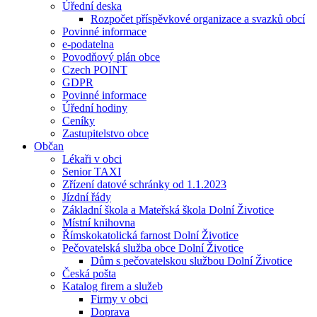
Úřední deska
Rozpočet příspěvkové organizace a svazků obcí
Povinné informace
e-podatelna
Povodňový plán obce
Czech POINT
GDPR
Povinné informace
Úřední hodiny
Ceníky
Zastupitelstvo obce
Občan
Lékaři v obci
Senior TAXI
Zřízení datové schránky od 1.1.2023
Jízdní řády
Základní škola a Mateřská škola Dolní Životice
Místní knihovna
Římskokatolická farnost Dolní Životice
Pečovatelská služba obce Dolní Životice
Dům s pečovatelskou službou Dolní Životice
Česká pošta
Katalog firem a služeb
Firmy v obci
Doprava