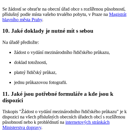
Se žádostí se obraťte na obecní úřad obce s rozšířenou působností,
příslušný podle místa vašeho trvalého pobytu, v Praze na
Magistrát
hlavního města Prahy
.
10. Jaké doklady je nutné mít s sebou
Na úřadě předložte:
žádost o vydání mezinárodního řidičského průkazu,
doklad totožnosti,
platný řidičský průkaz,
jednu průkazovou fotografii.
11. Jaké jsou potřebné formuláře a kde jsou k
dispozici
Tiskopis "Žádost o vydání mezinárodního řidičského průkazu" je k
dispozici na všech příslušných obecních úřadech obcí s rozšířenou
působností nebo k prohlédnutí na
internetových stránkách
Ministerstva dopravy
.