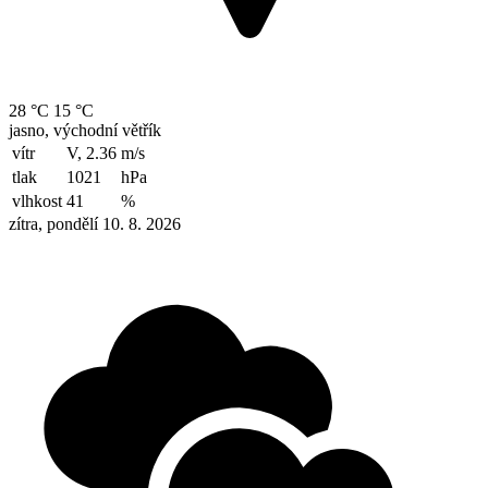
28 °C
15 °C
jasno, východní větřík
vítr
V, 2.36
m/s
tlak
1021
hPa
vlhkost
41
%
zítra, pondělí 10. 8. 2026