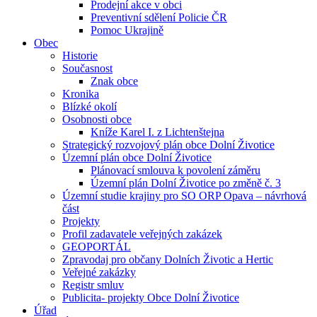
Prodejní akce v obci
Preventivní sdělení Policie ČR
Pomoc Ukrajině
Obec
Historie
Současnost
Znak obce
Kronika
Blízké okolí
Osobnosti obce
Kníže Karel I. z Lichtenštejna
Strategický rozvojový plán obce Dolní Životice
Územní plán obce Dolní Životice
Plánovací smlouva k povolení záměru
Územní plán Dolní Životice po změně č. 3
Územní studie krajiny pro SO ORP Opava – návrhová
část
Projekty
Profil zadavatele veřejných zakázek
GEOPORTÁL
Zpravodaj pro občany Dolních Životic a Hertic
Veřejné zakázky
Registr smluv
Publicita- projekty Obce Dolní Životice
Úřad