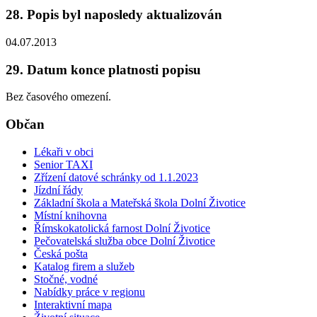
28. Popis byl naposledy aktualizován
04.07.2013
29. Datum konce platnosti popisu
Bez časového omezení.
Občan
Lékaři v obci
Senior TAXI
Zřízení datové schránky od 1.1.2023
Jízdní řády
Základní škola a Mateřská škola Dolní Životice
Místní knihovna
Římskokatolická farnost Dolní Životice
Pečovatelská služba obce Dolní Životice
Česká pošta
Katalog firem a služeb
Stočné, vodné
Nabídky práce v regionu
Interaktivní mapa