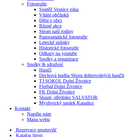
Fotografie
Soutěž Vesnice roku
Vítání občánků
Dění v obci
Různé akce
Strom naší rodiny
Panoramatické fotografie
Letecké snímky
Historické fotografie
Odkazy na youtube
Spolky a organizace
Spolky & sdružení
Hasiči
Dechová hudba Sboru dobrovolných hasičů
TJ SOKOL Dolní Životice
Florbal Dolní Životice
FK Dolní Životice
Skauti, středisko SALVATOR
Myslivecký spolek Kapalice
Kontakt
Napište nám
Mapa webu
Rezervace sportovišť
Katalog firem