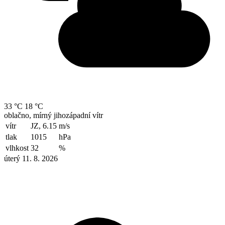
33 °C
18 °C
oblačno, mírný jihozápadní vítr
vítr
JZ, 6.15
m/s
tlak
1015
hPa
vlhkost
32
%
úterý 11. 8. 2026