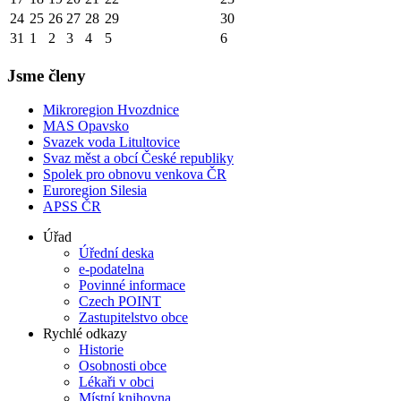
24
25
26
27
28
29
30
31
1
2
3
4
5
6
Jsme členy
Mikroregion Hvozdnice
MAS Opavsko
Svazek voda Litultovice
Svaz měst a obcí České republiky
Spolek pro obnovu venkova ČR
Euroregion Silesia
APSS ČR
Úřad
Úřední deska
e-podatelna
Povinné informace
Czech POINT
Zastupitelstvo obce
Rychlé odkazy
Historie
Osobnosti obce
Lékaři v obci
Místní knihovna