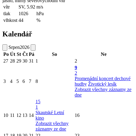
jasno, mírný severovýchodní vítr
vítr
SV, 5.92
m/s
tlak
1026
hPa
vlhkost
44
%
Kalendář
Srpen
2026
Po
Út
St
Čt
Pá
So
Ne
27
28
29
30
31
1
2
9
2
Promenádní koncert dechové
3
4
5
6
7
8
hudby
Životický lesík
Zobrazit všechny záznamy ze
dne
15
1
Skautské Letní
10
11
12
13
14
16
kino
Zobrazit všechny
záznamy ze dne
17
18
19
20
21
22
23