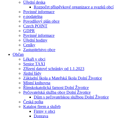
Úřední deska
Rozpočet příspěvkové organizace a svazků obcí
Povinné informace
e-podatelna
Povodňový plán obce
Czech POINT
GDPR
Povinné informace
Úřední hodiny
Ceníky
Zastupitelstvo obce
Občan
Lékaři v obci
Senior TAXI
Zřízení datové schránky od 1.1.2023
Jízdní řády
Základní škola a Mateřská škola Dolní Životice
Místní knihovna
Římskokatolická farnost Dolní Životice
Pečovatelská služba obce Dolní Životice
Dům s pečovatelskou službou Dolní Životice
Česká pošta
Katalog firem a služeb
Firmy v obci
Doprava