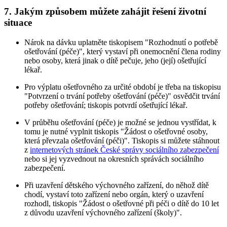
7. Jakým způsobem můžete zahájit řešení životní
situace
Nárok na dávku uplatněte tiskopisem "Rozhodnutí o potřebě
ošetřování (péče)", který vystaví při onemocnění člena rodiny
nebo osoby, která jinak o dítě pečuje, jeho (její) ošetřující
lékař.
Pro výplatu ošetřovného za určité období je třeba na tiskopisu
"Potvrzení o trvání potřeby ošetřování (péče)" osvědčit trvání
potřeby ošetřování; tiskopis potvrdí ošetřující lékař.
V průběhu ošetřování (péče) je možné se jednou vystřídat, k
tomu je nutné vyplnit tiskopis "Žádost o ošetřovné osoby,
která převzala ošetřování (péči)". Tiskopis si můžete stáhnout
z
internetových stránek České správy sociálního zabezpečení
nebo si jej vyzvednout na okresních správách sociálního
zabezpečení.
Při uzavření dětského výchovného zařízení, do něhož dítě
chodí, vystaví toto zařízení nebo orgán, který o uzavření
rozhodl, tiskopis "Žádost o ošetřovné při péči o dítě do 10 let
z důvodu uzavření výchovného zařízení (školy)".