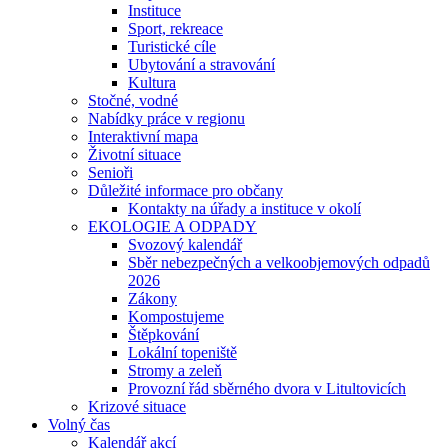
Instituce
Sport, rekreace
Turistické cíle
Ubytování a stravování
Kultura
Stočné, vodné
Nabídky práce v regionu
Interaktivní mapa
Životní situace
Senioři
Důležité informace pro občany
Kontakty na úřady a instituce v okolí
EKOLOGIE A ODPADY
Svozový kalendář
Sběr nebezpečných a velkoobjemových odpadů
2026
Zákony
Kompostujeme
Štěpkování
Lokální topeniště
Stromy a zeleň
Provozní řád sběrného dvora v Litultovicích
Krizové situace
Volný čas
Kalendář akcí