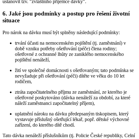
ustanovit tzv. "zvláštního příjemce dávky".
6. Jaké jsou podmínky a postup pro řešení životní
situace
Pro nárok na dávku musí být splněny následující podmínky:
trvání účasti na nemocenském pojištění (tj. zaměstnání) v
době vzniku potřeby ošetřování (péče) člena rodiny;
ošetřovné z ochranné lhůty ze zaniklého nemocenského
pojištění nenáleží,
žití ve společné domácnosti s ošetřovaným; tato podmínka se
nevyžaduje při ošetřování (péči) dítěte ve věku do 10 let
rodičem,
ztráta započitatelného příjmu ze zaměstnání, ze kterého je
ošetřovné poskytováno (dávka nenáleží za období, za které
náleží zaměstnanci započitatelný příjem),
uplatnění nároku na dávku předepsaným tiskopisem, který
vystavuje příslušný ošetřující lékař, popř. dětské výchovné
zařízení, do kterého dítě chodí.
Tato dávka nenáleží příslušníkům (tj. Policie České republiky, Celní