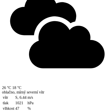
26 °C
18 °C
oblačno, mírný severní vítr
vítr
S, 6.44
m/s
tlak
1021
hPa
vlhkost
47
%