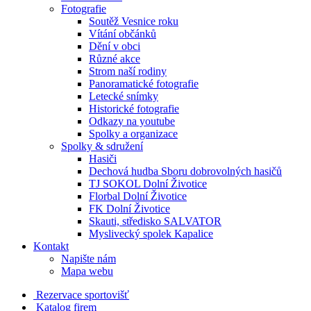
Fotografie
Soutěž Vesnice roku
Vítání občánků
Dění v obci
Různé akce
Strom naší rodiny
Panoramatické fotografie
Letecké snímky
Historické fotografie
Odkazy na youtube
Spolky a organizace
Spolky & sdružení
Hasiči
Dechová hudba Sboru dobrovolných hasičů
TJ SOKOL Dolní Životice
Florbal Dolní Životice
FK Dolní Životice
Skauti, středisko SALVATOR
Myslivecký spolek Kapalice
Kontakt
Napište nám
Mapa webu
Rezervace sportovišť
Katalog firem