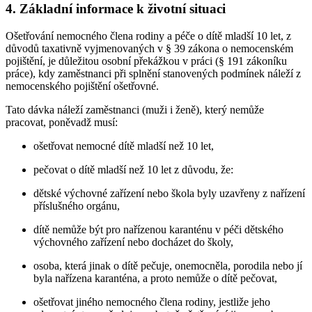
4. Základní informace k životní situaci
Ošetřování nemocného člena rodiny a péče o dítě mladší 10 let, z
důvodů taxativně vyjmenovaných v § 39 zákona o nemocenském
pojištění, je důležitou osobní překážkou v práci (§ 191 zákoníku
práce), kdy zaměstnanci při splnění stanovených podmínek náleží z
nemocenského pojištění ošetřovné.
Tato dávka náleží zaměstnanci (muži i ženě), který nemůže
pracovat, poněvadž musí:
ošetřovat nemocné dítě mladší než 10 let,
pečovat o dítě mladší než 10 let z důvodu, že:
dětské výchovné zařízení nebo škola byly uzavřeny z nařízení
příslušného orgánu,
dítě nemůže být pro nařízenou karanténu v péči dětského
výchovného zařízení nebo docházet do školy,
osoba, která jinak o dítě pečuje, onemocněla, porodila nebo jí
byla nařízena karanténa, a proto nemůže o dítě pečovat,
ošetřovat jiného nemocného člena rodiny, jestliže jeho