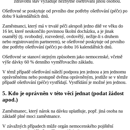
zdravotní stav vyžaduje nezbytně ošetřování jinou osobou.
Ošetřovné se poskytuje od prvního dne potřeby ošetřování (péče) po
dobu 9 kalendářních dnů.
Zaměstnanci, který má v trvalé péči alespoň jedno dítě ve věku do
16 let, které neukončilo povinnou školní docházku, a je jinak
osamělý (tj. svobodný, rozvedený, ovdovělý, nežije-li s druhem
nebo registrovaným partnerem), se ošetřovné poskytuje od prvního
dne potřeby ošetřování (péče) po dobu 16 kalendářních dnů.
Ošetřovné se stanoví stejným způsobem jako nemocenské, včetně
výše dávky 60 % denního vyměřovacího základu.
V témž případě ošetřování náleží podpora jen jednou a jen jednomu
oprávněnému nebo postupně dvěma oprávněným, jestliže se v témže
případě ošetřování (péče) vystřídají. Vystřídání je možné jen jednou.
5. Kdo je oprávněn v této věci jednat (podat žádost
apod.)
Zaměstnanec, který nárok na dávku uplatňuje, popř. jiná osoba na
základě plné moci zaměstnance.
V závažných případech může orgán nemocenského pojištění