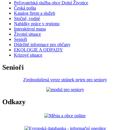
Pečovatelská služba obce Dolní Životice
Česká pošta
Katalog firem a služeb
Stočné, vodné
Nabídky práce v regionu
Interaktivní mapa
Životní situace
Senioři
Důležité informace pro občany
EKOLOGIE A ODPADY
Krizové situace
Senioři
Zjednodušená verze stránek nejen pro seniory
Odkazy