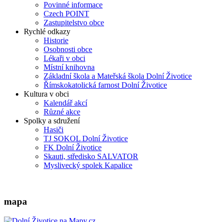
Povinné informace
Czech POINT
Zastupitelstvo obce
Rychlé odkazy
Historie
Osobnosti obce
Lékaři v obci
Místní knihovna
Základní škola a Mateřská škola Dolní Životice
Římskokatolická farnost Dolní Životice
Kultura v obci
Kalendář akcí
Různé akce
Spolky a sdružení
Hasiči
TJ SOKOL Dolní Životice
FK Dolní Životice
Skauti, středisko SALVATOR
Myslivecký spolek Kapalice
mapa