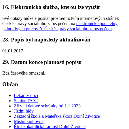
16. Elektronická služba, kterou lze využít
Své dotazy můžete posílat prostřednictvím internetových stránek
České správy sociálního zabezpečení na
elektronické podatelny
jednotlivých pracovišť České správy sociálního zabezpečení
.
28. Popis byl naposledy aktualizován
01.01.2017
29. Datum konce platnosti popisu
Bez časového omezení.
Občan
Lékaři v obci
Senior TAXI
Zřízení datové schránky od 1.1.2023
Jízdní řády
Základní škola a Mateřská škola Dolní Životice
Místní knihovna
Římskokatolická farnost Dolní Životice