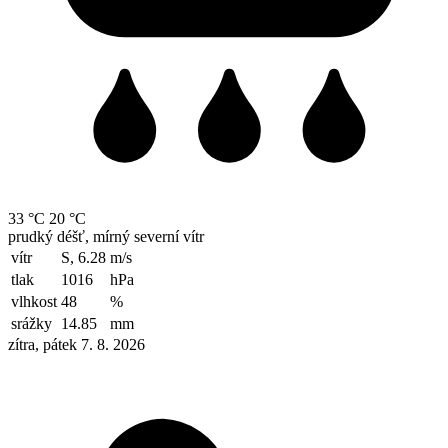
33 °C
20 °C
prudký déšť, mírný severní vítr
vítr
S, 6.28
m/s
tlak
1016
hPa
vlhkost
48
%
srážky
14.85
mm
zítra, pátek 7. 8. 2026