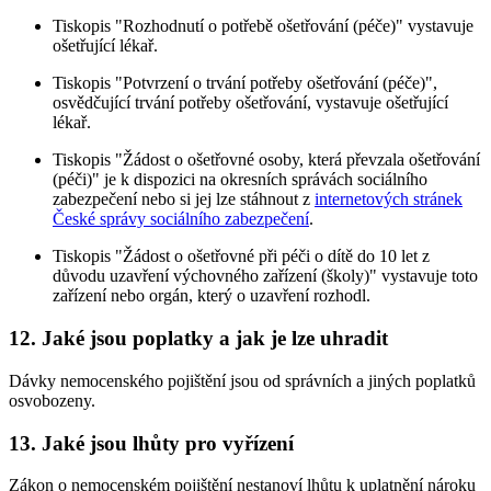
Tiskopis "Rozhodnutí o potřebě ošetřování (péče)" vystavuje
ošetřující lékař.
Tiskopis "Potvrzení o trvání potřeby ošetřování (péče)",
osvědčující trvání potřeby ošetřování, vystavuje ošetřující
lékař.
Tiskopis "Žádost o ošetřovné osoby, která převzala ošetřování
(péči)" je k dispozici na okresních správách sociálního
zabezpečení nebo si jej lze stáhnout z
internetových stránek
České správy sociálního zabezpečení
.
Tiskopis "Žádost o ošetřovné při péči o dítě do 10 let z
důvodu uzavření výchovného zařízení (školy)" vystavuje toto
zařízení nebo orgán, který o uzavření rozhodl.
12. Jaké jsou poplatky a jak je lze uhradit
Dávky nemocenského pojištění jsou od správních a jiných poplatků
osvobozeny.
13. Jaké jsou lhůty pro vyřízení
Zákon o nemocenském pojištění nestanoví lhůtu k uplatnění nároku