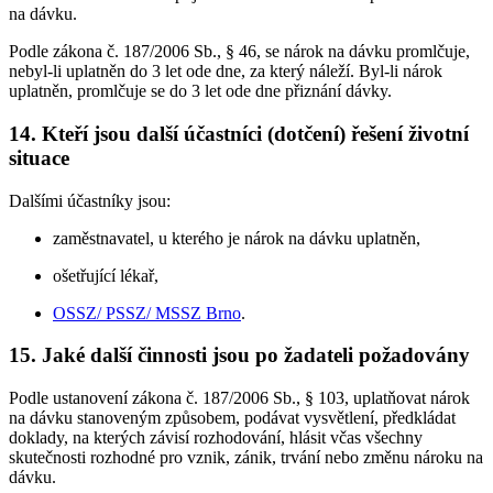
na dávku.
Podle zákona č. 187/2006 Sb., § 46, se nárok na dávku promlčuje,
nebyl-li uplatněn do 3 let ode dne, za který náleží. Byl-li nárok
uplatněn, promlčuje se do 3 let ode dne přiznání dávky.
14. Kteří jsou další účastníci (dotčení) řešení životní
situace
Dalšími účastníky jsou:
zaměstnavatel, u kterého je nárok na dávku uplatněn,
ošetřující lékař,
OSSZ/ PSSZ/ MSSZ Brno
.
15. Jaké další činnosti jsou po žadateli požadovány
Podle ustanovení zákona č. 187/2006 Sb., § 103, uplatňovat nárok
na dávku stanoveným způsobem, podávat vysvětlení, předkládat
doklady, na kterých závisí rozhodování, hlásit včas všechny
skutečnosti rozhodné pro vznik, zánik, trvání nebo změnu nároku na
dávku.