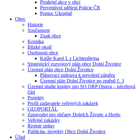
Prodejní akce v obci
Preventivní sdělení Policie ČR
Pomoc Ukrajině
Obec
Historie
Současnost
Znak obce
Kronika
Blízké okolí
Osobnosti obce
Kníže Karel I. z Lichtenštejna
Strategický rozvojový plán obce Dolní Životice
Územní plán obce Dolní Životice
Plánovací smlouva k povolení záměru
Územní plán Dolní Životice po změně č. 3
Územní studie krajiny pro SO ORP Opava – návrhová
část
Projekty
Profil zadavatele veřejných zakázek
GEOPORTÁL
Zpravodaj pro občany Dolních Životic a Hertic
Veřejné zakázky
Registr smluv
Publicita- projekty Obce Dolní Životice
Úřad