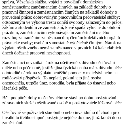
správa, Vězeňská služba, vojáci z povolání); domáckým
zaměstnancům; zaměstnancům činných na základě dohody o
pracovní činnosti a zaměstnancům činných na základě dohody o
provedení práce; dobrovolným pracovníkům pečovatelské služby;
odsouzeným ve výkonu trestu odnětí svobody zařazeným do práce;
žákům a studentům ze zaměstnání, které spadá výlučně do období
prázdnin; zaměstnancům vykonávajícím zaměstnání malého
rozsahu; zahraničním zaměstnancům; členům kolektivních orgánů
právnické osoby; osobám samostatně výdělečně činným. Nárok na
výplatu ošetřovného nemá zaměstnanec v prvních 14 kalendářních
dnech dočasné pracovní neschopnosti.
Zaměstnanci nevzniká nárok na ošetřovné z důvodu ošetřování
dítěte nebo péče o ně, jestliže jiná fyzická osoba má z důvodu péče
o toto dítě nárok na výplatu peněžité pomoci v mateřství nebo na
rodičovský příspěvek. To neplatí, pokud tato jiná osoba
onemocněla, utrpěla úraz, porodila, byla přijata do ústavní nebo
lázeňské péče.
Běh podpůrčí doby u ošetřovného se staví po dobu poskytování
zdravotních služeb ošetřované osobě u poskytovatele lůžkové péče.
Ošetřovné se poživateli starobního nebo invalidního důchodu pro
invaliditu třetího stupně poskytuje nejdéle do dne, jímž končí doba
zaměstnání.