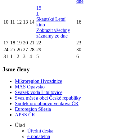
dne
15
1
Skautské Letní
10
11
12
13
14
16
kino
Zobrazit všechny
záznamy ze dne
17
18
19
20
21
22
23
24
25
26
27
28
29
30
31
1
2
3
4
5
6
Jsme členy
Mikroregion Hvozdnice
MAS Opavsko
Svazek voda Litultovice
Svaz měst a obcí České republiky
Spolek pro obnovu venkova ČR
Euroregion Silesia
APSS ČR
Úřad
Úřední deska
e-podatelna