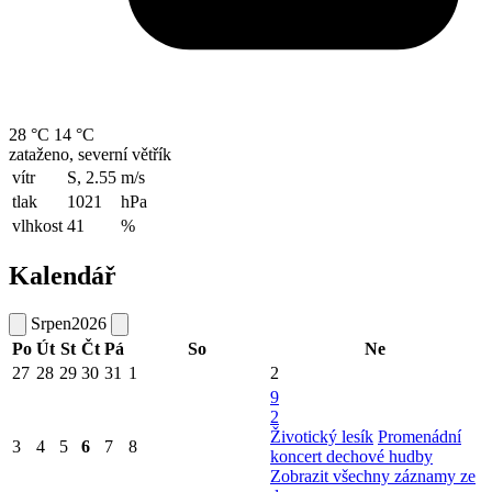
28 °C
14 °C
zataženo, severní větřík
vítr
S, 2.55
m/s
tlak
1021
hPa
vlhkost
41
%
Kalendář
Srpen
2026
Po
Út
St
Čt
Pá
So
Ne
27
28
29
30
31
1
2
9
2
Životický lesík
Promenádní
3
4
5
6
7
8
koncert dechové hudby
Zobrazit všechny záznamy ze