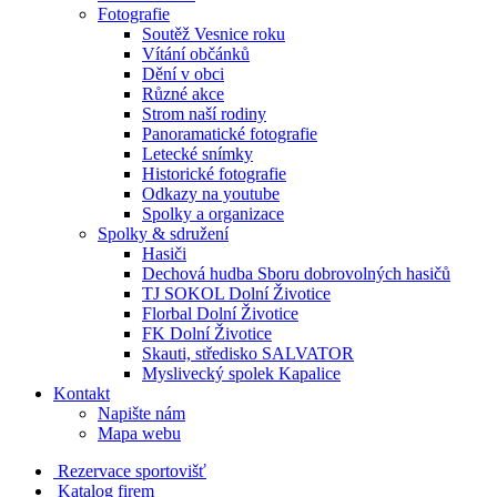
Fotografie
Soutěž Vesnice roku
Vítání občánků
Dění v obci
Různé akce
Strom naší rodiny
Panoramatické fotografie
Letecké snímky
Historické fotografie
Odkazy na youtube
Spolky a organizace
Spolky & sdružení
Hasiči
Dechová hudba Sboru dobrovolných hasičů
TJ SOKOL Dolní Životice
Florbal Dolní Životice
FK Dolní Životice
Skauti, středisko SALVATOR
Myslivecký spolek Kapalice
Kontakt
Napište nám
Mapa webu
Rezervace sportovišť
Katalog firem