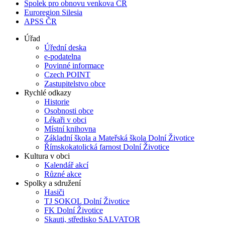
Spolek pro obnovu venkova ČR
Euroregion Silesia
APSS ČR
Úřad
Úřední deska
e-podatelna
Povinné informace
Czech POINT
Zastupitelstvo obce
Rychlé odkazy
Historie
Osobnosti obce
Lékaři v obci
Místní knihovna
Základní škola a Mateřská škola Dolní Životice
Římskokatolická farnost Dolní Životice
Kultura v obci
Kalendář akcí
Různé akce
Spolky a sdružení
Hasiči
TJ SOKOL Dolní Životice
FK Dolní Životice
Skauti, středisko SALVATOR