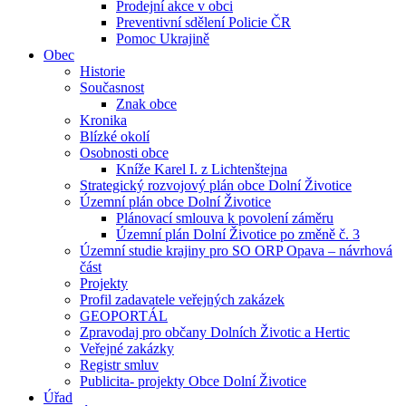
Prodejní akce v obci
Preventivní sdělení Policie ČR
Pomoc Ukrajině
Obec
Historie
Současnost
Znak obce
Kronika
Blízké okolí
Osobnosti obce
Kníže Karel I. z Lichtenštejna
Strategický rozvojový plán obce Dolní Životice
Územní plán obce Dolní Životice
Plánovací smlouva k povolení záměru
Územní plán Dolní Životice po změně č. 3
Územní studie krajiny pro SO ORP Opava – návrhová
část
Projekty
Profil zadavatele veřejných zakázek
GEOPORTÁL
Zpravodaj pro občany Dolních Životic a Hertic
Veřejné zakázky
Registr smluv
Publicita- projekty Obce Dolní Životice
Úřad