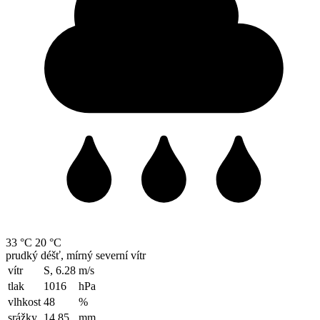
33 °C
20 °C
prudký déšť, mírný severní vítr
vítr
S, 6.28
m/s
tlak
1016
hPa
vlhkost
48
%
srážky
14.85
mm