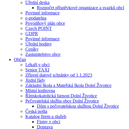
Úřední deska
Rozpočet příspěvkové organizace a svazků obcí
Povinné informace
e-podatelna
Povodňový plán obce
Czech POINT
GDPR
Povinné informace
Úřední hodiny
Ceníky
Zastupitelstvo obce
Občan
Lékaři v obci
Senior TAXI
Zřízení datové schránky od 1.1.2023
Jízdní řády
Základní škola a Mateřská škola Dolní Životice
Místní knihovna
Římskokatolická farnost Dolní Životice
Pečovatelská služba obce Dolní Životice
Dům s pečovatelskou službou Dolní Životice
Česká pošta
Katalog firem a služeb
Firmy v obci
Doprava