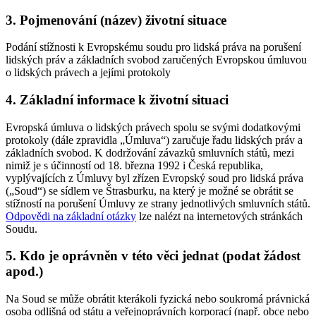
3. Pojmenování (název) životní situace
Podání stížnosti k Evropskému soudu pro lidská práva na porušení
lidských práv a základních svobod zaručených Evropskou úmluvou
o lidských právech a jejími protokoly
4. Základní informace k životní situaci
Evropská úmluva o lidských právech spolu se svými dodatkovými
protokoly (dále zpravidla „Úmluva“) zaručuje řadu lidských práv a
základních svobod. K dodržování závazků smluvních států, mezi
nimiž je s účinností od 18. března 1992 i Česká republika,
vyplývajících z Úmluvy byl zřízen Evropský soud pro lidská práva
(„Soud“) se sídlem ve Štrasburku, na který je možné se obrátit se
stížností na porušení Úmluvy ze strany jednotlivých smluvních států.
Odpovědi na základní otázky
lze nalézt na internetových stránkách
Soudu.
5. Kdo je oprávněn v této věci jednat (podat žádost
apod.)
Na Soud se může obrátit kterákoli fyzická nebo soukromá právnická
osoba odlišná od státu a veřejnoprávních korporací (např. obce nebo