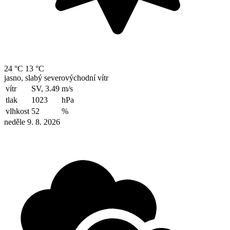
24 °C
13 °C
jasno, slabý severovýchodní vítr
vítr
SV, 3.49
m/s
tlak
1023
hPa
vlhkost
52
%
neděle 9. 8. 2026