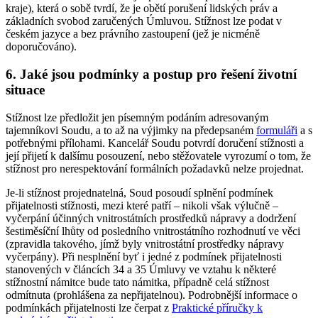
kraje), která o sobě tvrdí, že je obětí porušení lidských práv a
základních svobod zaručených Úmluvou. Stížnost lze podat v
českém jazyce a bez právního zastoupení (jež je nicméně
doporučováno).
6. Jaké jsou podmínky a postup pro řešení životní
situace
Stížnost lze předložit jen písemným podáním adresovaným
tajemníkovi Soudu, a to až na výjimky na předepsaném
formuláři
a s
potřebnými přílohami. Kancelář Soudu potvrdí doručení stížnosti a
její přijetí k dalšímu posouzení, nebo stěžovatele vyrozumí o tom, že
stížnost pro nerespektování formálních požadavků nelze projednat.
Je-li stížnost projednatelná, Soud posoudí splnění podmínek
přijatelnosti stížnosti, mezi které patří – nikoli však výlučně –
vyčerpání účinných vnitrostátních prostředků nápravy a dodržení
šestiměsíční lhůty od posledního vnitrostátního rozhodnutí ve věci
(zpravidla takového, jímž byly vnitrostátní prostředky nápravy
vyčerpány). Při nesplnění byť i jedné z podmínek přijatelnosti
stanovených v článcích 34 a 35 Úmluvy ve vztahu k některé
stížnostní námitce bude tato námitka, případně celá stížnost
odmítnuta (prohlášena za nepřijatelnou). Podrobnější informace o
podmínkách přijatelnosti lze čerpat z
Praktické příručky k