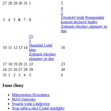
27
28
29
30
31
1
2
9
2
Životický lesík
Promenádní
3
4
5
6
7
8
koncert dechové hudby
Zobrazit všechny záznamy ze
dne
15
1
Skautské Letní
10
11
12
13
14
16
kino
Zobrazit všechny
záznamy ze dne
17
18
19
20
21
22
23
24
25
26
27
28
29
30
31
1
2
3
4
5
6
Jsme členy
Mikroregion Hvozdnice
MAS Opavsko
Svazek voda Litultovice
Svaz měst a obcí České republiky