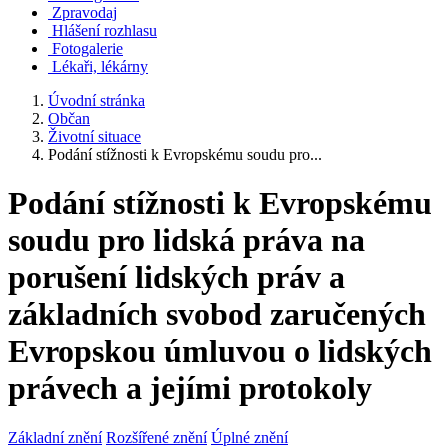
Zpravodaj
Hlášení rozhlasu
Fotogalerie
Lékaři, lékárny
Úvodní stránka
Občan
Životní situace
Podání stížnosti k Evropskému soudu pro...
Podání stížnosti k Evropskému
soudu pro lidská práva na
porušení lidských práv a
základních svobod zaručených
Evropskou úmluvou o lidských
právech a jejími protokoly
Základní znění
Rozšířené znění
Úplné znění