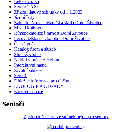
Lékaři v obci
Senior TAXI
Zřízení datové schránky od 1.1.2023
Jízdní řády
Základní škola a Mateřská škola Dolní Životice
Místní knihovna
Římskokatolická farnost Dolní Životice
Pečovatelská služba obce Dolní Životice
Česká pošta
Katalog firem a služeb
Stočné, vodné
Nabídky práce v regionu
Interaktivní mapa
Životní situace
Senioři
Důležité informace pro občany
EKOLOGIE A ODPADY
Krizové situace
Senioři
Zjednodušená verze stránek nejen pro seniory