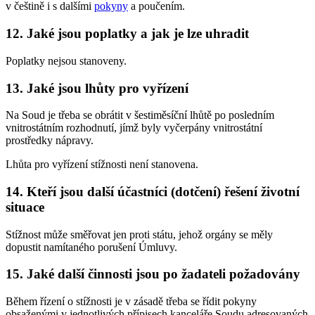
v češtině i s dalšími
pokyny
a poučením.
12. Jaké jsou poplatky a jak je lze uhradit
Poplatky nejsou stanoveny.
13. Jaké jsou lhůty pro vyřízení
Na Soud je třeba se obrátit v šestiměsíční lhůtě po posledním
vnitrostátním rozhodnutí, jímž byly vyčerpány vnitrostátní
prostředky nápravy.
Lhůta pro vyřízení stížnosti není stanovena.
14. Kteří jsou další účastníci (dotčení) řešení životní
situace
Stížnost může směřovat jen proti státu, jehož orgány se měly
dopustit namítaného porušení Úmluvy.
15. Jaké další činnosti jsou po žadateli požadovány
Během řízení o stížnosti je v zásadě třeba se řídit pokyny
obsaženými v jednotlivých přípisech kanceláře Soudu adresovaných