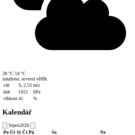
28 °C
14 °C
zataženo, severní větřík
vítr
S, 2.55
m/s
tlak
1021
hPa
vlhkost
41
%
Kalendář
Srpen
2026
Po
Út
St
Čt
Pá
So
Ne