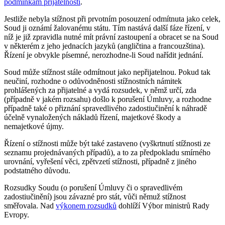
podmínkám přijatelnosti
.
Jestliže nebyla stížnost při prvotním posouzení odmítnuta jako celek,
Soud ji oznámí žalovanému státu. Tím nastává další fáze řízení, v
níž je již zpravidla nutné mít právní zastoupení a obracet se na Soud
v některém z jeho jednacích jazyků (angličtina a francouzština).
Řízení je obvykle písemné, nerozhodne-li Soud nařídit jednání.
Soud může stížnost stále odmítnout jako nepřijatelnou. Pokud tak
neučiní, rozhodne o odůvodněnosti stížnostních námitek
prohlášených za přijatelné a vydá rozsudek, v němž určí, zda
(případně v jakém rozsahu) došlo k porušení Úmluvy, a rozhodne
případně také o přiznání spravedlivého zadostiučinění k náhradě
účelně vynaložených nákladů řízení, majetkové škody a
nemajetkové újmy.
Řízení o stížnosti může být také zastaveno (vyškrtnutí stížnosti ze
seznamu projednávaných případů), a to za předpokladu smírného
urovnání, vyřešení věci, zpětvzetí stížnosti, případně z jiného
podstatného důvodu.
Rozsudky Soudu (o porušení Úmluvy či o spravedlivém
zadostiučinění) jsou závazné pro stát, vůči němuž stížnost
směřovala. Nad
výkonem rozsudků
dohlíží Výbor ministrů Rady
Evropy.