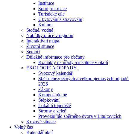
Instituce
Sport, rekreace
Turistické cíle
Ubytování a stravování
Kultura
Stočné, vodné
Nabídky práce v regionu
Interaktivní mapa
Životní situace
Senioři
Důležité informace pro občany
Kontakty na úřady a instituce v okolí
EKOLOGIE A ODPADY
Svozový kalendář
Sběr nebezpečných a velkoobjemových odpadů
2026
Zákony
Kompostujeme
Štěpkování
Lokální topeniště
Stromy a zeleň
Provozní řád sběrného dvora v Litultovicích
Krizové situace
Volný čas
Kalendář akcí