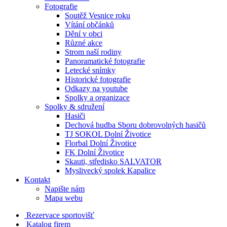
Fotografie
Soutěž Vesnice roku
Vítání občánků
Dění v obci
Různé akce
Strom naší rodiny
Panoramatické fotografie
Letecké snímky
Historické fotografie
Odkazy na youtube
Spolky a organizace
Spolky & sdružení
Hasiči
Dechová hudba Sboru dobrovolných hasičů
TJ SOKOL Dolní Životice
Florbal Dolní Životice
FK Dolní Životice
Skauti, středisko SALVATOR
Myslivecký spolek Kapalice
Kontakt
Napište nám
Mapa webu
Rezervace sportovišť
Katalog firem