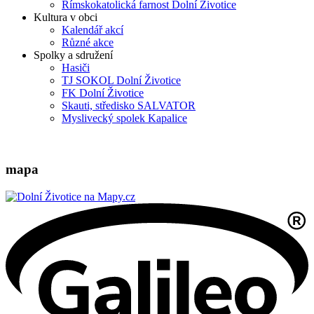
Římskokatolická farnost Dolní Životice
Kultura v obci
Kalendář akcí
Různé akce
Spolky a sdružení
Hasiči
TJ SOKOL Dolní Životice
FK Dolní Životice
Skauti, středisko SALVATOR
Myslivecký spolek Kapalice
mapa