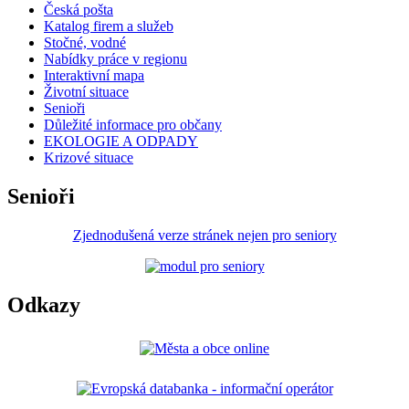
Česká pošta
Katalog firem a služeb
Stočné, vodné
Nabídky práce v regionu
Interaktivní mapa
Životní situace
Senioři
Důležité informace pro občany
EKOLOGIE A ODPADY
Krizové situace
Senioři
Zjednodušená verze stránek nejen pro seniory
Odkazy