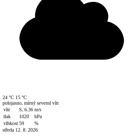
24 °C
15 °C
polojasno, mírný severní vítr
vítr
S, 6.36
m/s
tlak
1020
hPa
vlhkost
59
%
středa 12. 8. 2026