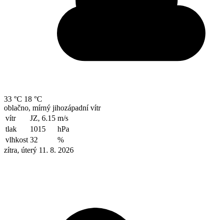
33 °C
18 °C
oblačno, mírný jihozápadní vítr
vítr
JZ, 6.15
m/s
tlak
1015
hPa
vlhkost
32
%
zítra, úterý 11. 8. 2026