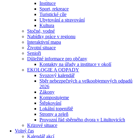
Instituce
Sport, rekreace
Turistické cíle
Ubytování a stravování
Kultura
Stočné, vodné
Nabídky práce v regionu
Interaktivní mapa
Životní situace
Senioři
Důležité informace pro občany
Kontakty na úřady a instituce v okolí
EKOLOGIE A ODPADY
Svozový kalendář
Sběr nebezpečných a velkoobjemových odpadů
2026
Zákony
Kompostujeme
Štěpkování
Lokální topeniště
Stromy a zeleň
Provozní řád sběrného dvora v Litultovicích
Krizové situace
Volný čas
Kalendář akcí