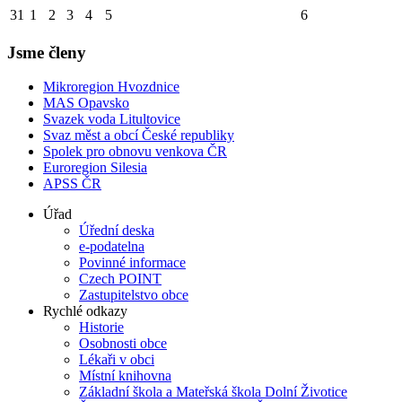
31
1
2
3
4
5
6
Jsme členy
Mikroregion Hvozdnice
MAS Opavsko
Svazek voda Litultovice
Svaz měst a obcí České republiky
Spolek pro obnovu venkova ČR
Euroregion Silesia
APSS ČR
Úřad
Úřední deska
e-podatelna
Povinné informace
Czech POINT
Zastupitelstvo obce
Rychlé odkazy
Historie
Osobnosti obce
Lékaři v obci
Místní knihovna
Základní škola a Mateřská škola Dolní Životice