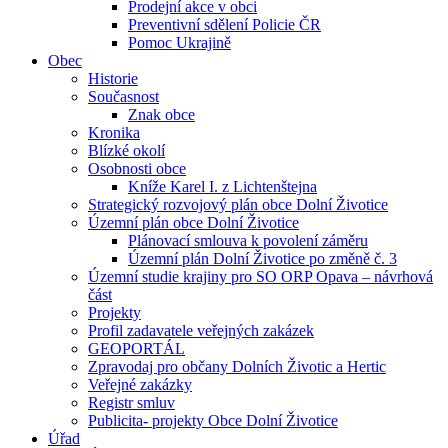
Prodejní akce v obci
Preventivní sdělení Policie ČR
Pomoc Ukrajině
Obec
Historie
Současnost
Znak obce
Kronika
Blízké okolí
Osobnosti obce
Kníže Karel I. z Lichtenštejna
Strategický rozvojový plán obce Dolní Životice
Územní plán obce Dolní Životice
Plánovací smlouva k povolení záměru
Územní plán Dolní Životice po změně č. 3
Územní studie krajiny pro SO ORP Opava – návrhová
část
Projekty
Profil zadavatele veřejných zakázek
GEOPORTÁL
Zpravodaj pro občany Dolních Životic a Hertic
Veřejné zakázky
Registr smluv
Publicita- projekty Obce Dolní Životice
Úřad