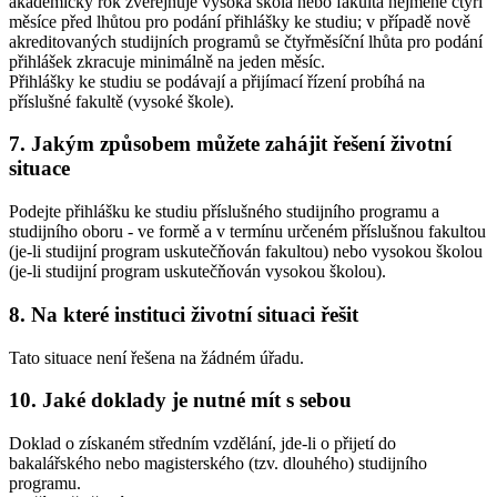
akademický rok zveřejňuje vysoká škola nebo fakulta nejméně čtyři
měsíce před lhůtou pro podání přihlášky ke studiu; v případě nově
akreditovaných studijních programů se čtyřměsíční lhůta pro podání
přihlášek zkracuje minimálně na jeden měsíc.
Přihlášky ke studiu se podávají a přijímací řízení probíhá na
příslušné fakultě (vysoké škole).
7. Jakým způsobem můžete zahájit řešení životní
situace
Podejte přihlášku ke studiu příslušného studijního programu a
studijního oboru - ve formě a v termínu určeném příslušnou fakultou
(je-li studijní program uskutečňován fakultou) nebo vysokou školou
(je-li studijní program uskutečňován vysokou školou).
8. Na které instituci životní situaci řešit
Tato situace není řešena na žádném úřadu.
10. Jaké doklady je nutné mít s sebou
Doklad o získaném středním vzdělání, jde-li o přijetí do
bakalářského nebo magisterského (tzv. dlouhého) studijního
programu.