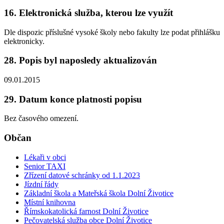
16. Elektronická služba, kterou lze využít
Dle dispozic příslušné vysoké školy nebo fakulty lze podat přihlášku
elektronicky.
28. Popis byl naposledy aktualizován
09.01.2015
29. Datum konce platnosti popisu
Bez časového omezení.
Občan
Lékaři v obci
Senior TAXI
Zřízení datové schránky od 1.1.2023
Jízdní řády
Základní škola a Mateřská škola Dolní Životice
Místní knihovna
Římskokatolická farnost Dolní Životice
Pečovatelská služba obce Dolní Životice