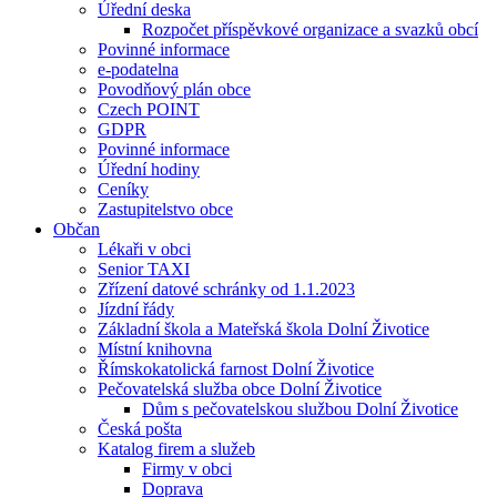
Úřední deska
Rozpočet příspěvkové organizace a svazků obcí
Povinné informace
e-podatelna
Povodňový plán obce
Czech POINT
GDPR
Povinné informace
Úřední hodiny
Ceníky
Zastupitelstvo obce
Občan
Lékaři v obci
Senior TAXI
Zřízení datové schránky od 1.1.2023
Jízdní řády
Základní škola a Mateřská škola Dolní Životice
Místní knihovna
Římskokatolická farnost Dolní Životice
Pečovatelská služba obce Dolní Životice
Dům s pečovatelskou službou Dolní Životice
Česká pošta
Katalog firem a služeb
Firmy v obci
Doprava