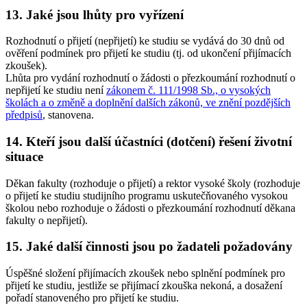
13. Jaké jsou lhůty pro vyřízení
Rozhodnutí o přijetí (nepřijetí) ke studiu se vydává do 30 dnů od
ověření podmínek pro přijetí ke studiu (tj. od ukončení přijímacích
zkoušek).
Lhůta pro vydání rozhodnutí o žádosti o přezkoumání rozhodnutí o
nepřijetí ke studiu není
zákonem č. 111/1998 Sb., o vysokých
školách a o změně a doplnění dalších zákonů, ve znění pozdějších
předpisů
, stanovena.
14. Kteří jsou další účastníci (dotčení) řešení životní
situace
Děkan fakulty (rozhoduje o přijetí) a rektor vysoké školy (rozhoduje
o přijetí ke studiu studijního programu uskutečňovaného vysokou
školou nebo rozhoduje o žádosti o přezkoumání rozhodnutí děkana
fakulty o nepřijetí).
15. Jaké další činnosti jsou po žadateli požadovány
Úspěšné složení přijímacích zkoušek nebo splnění podmínek pro
přijetí ke studiu, jestliže se přijímací zkouška nekoná, a dosažení
pořadí stanoveného pro přijetí ke studiu.