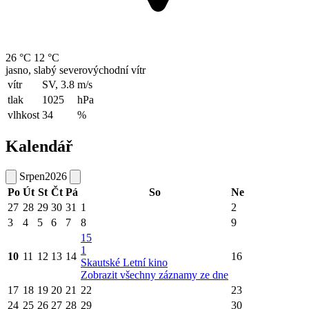
26 °C
12 °C
jasno, slabý severovýchodní vítr
vítr
SV, 3.8
m/s
tlak
1025
hPa
vlhkost
34
%
Kalendář
Srpen
2026
Po
Út
St
Čt
Pá
So
Ne
27
28
29
30
31
1
2
3
4
5
6
7
8
9
15
1
10
11
12
13
14
16
Skautské Letní kino
Zobrazit všechny záznamy ze dne
17
18
19
20
21
22
23
24
25
26
27
28
29
30