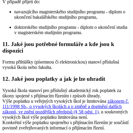
V případě přijetí do:
navazujícího magisterského studijního programu - diplom o
ukončení bakalářského studijního programu,
doktorského studijního programu - diplom o ukončení studia
v magisterském studijním programu.
11. Jaké jsou potřebné formuláře a kde jsou k
dispozici
Formu přihlášky (písemnou či elektronickou) stanoví příslušná
vysoká škola nebo fakulta.
12. Jaké jsou poplatky a jak je lze uhradit
Vysoká škola stanoví pro příslušný akademický rok poplatek za
úkony spojené s přijímacím řízením i způsob úhrady.
Výše poplatku u veřejných vysokých škol je limitována
zákonem č.
111/1998 Sb., o vysokých školách a o změně a doplnění dalších
zákonů, ve znění pozdějších předpisů (§ 58 odst. 1)
, u soukromých
vysokých škol výše poplatku limitována není.
Konkrétní výše poplatku spojeného s přijímacím řízením je součástí
povinně zveřejňovaných informací o přijímacím řízení.