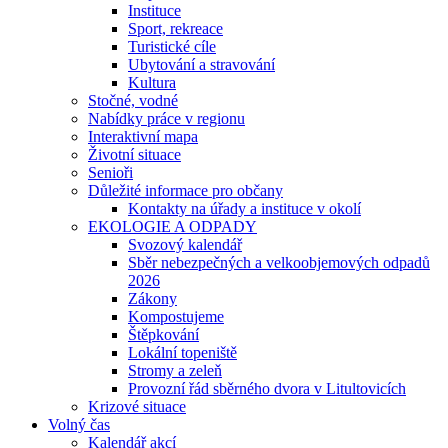
Instituce
Sport, rekreace
Turistické cíle
Ubytování a stravování
Kultura
Stočné, vodné
Nabídky práce v regionu
Interaktivní mapa
Životní situace
Senioři
Důležité informace pro občany
Kontakty na úřady a instituce v okolí
EKOLOGIE A ODPADY
Svozový kalendář
Sběr nebezpečných a velkoobjemových odpadů
2026
Zákony
Kompostujeme
Štěpkování
Lokální topeniště
Stromy a zeleň
Provozní řád sběrného dvora v Litultovicích
Krizové situace
Volný čas
Kalendář akcí