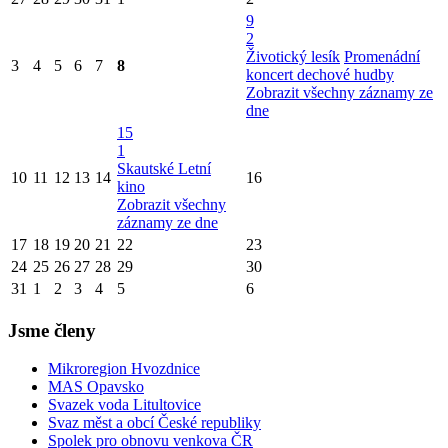
9
2
Životický lesík
Promenádní
3
4
5
6
7
8
koncert dechové hudby
Zobrazit všechny záznamy ze
dne
15
1
Skautské Letní
10
11
12
13
14
16
kino
Zobrazit všechny
záznamy ze dne
17
18
19
20
21
22
23
24
25
26
27
28
29
30
31
1
2
3
4
5
6
Jsme členy
Mikroregion Hvozdnice
MAS Opavsko
Svazek voda Litultovice
Svaz měst a obcí České republiky
Spolek pro obnovu venkova ČR