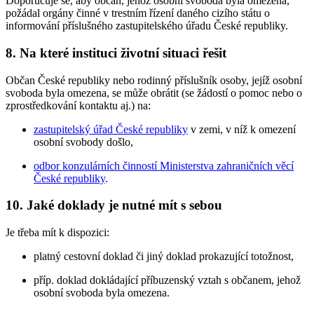
Doporučuje se, aby občan, jehož osobní svoboda byla omezena,
požádal orgány činné v trestním řízení daného cizího státu o
informování příslušného zastupitelského úřadu České republiky.
8. Na které instituci životní situaci řešit
Občan České republiky nebo rodinný příslušník osoby, jejíž osobní
svoboda byla omezena, se může obrátit (se žádostí o pomoc nebo o
zprostředkování kontaktu aj.) na:
zastupitelský úřad České republiky
v zemi, v níž k omezení
osobní svobody došlo,
odbor konzulárních činností Ministerstva zahraničních věcí
České republiky
.
10. Jaké doklady je nutné mít s sebou
Je třeba mít k dispozici:
platný cestovní doklad či jiný doklad prokazující totožnost,
příp. doklad dokládající příbuzenský vztah s občanem, jehož
osobní svoboda byla omezena.