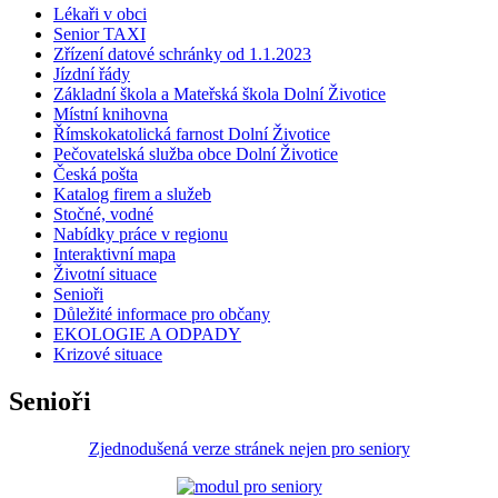
Lékaři v obci
Senior TAXI
Zřízení datové schránky od 1.1.2023
Jízdní řády
Základní škola a Mateřská škola Dolní Životice
Místní knihovna
Římskokatolická farnost Dolní Životice
Pečovatelská služba obce Dolní Životice
Česká pošta
Katalog firem a služeb
Stočné, vodné
Nabídky práce v regionu
Interaktivní mapa
Životní situace
Senioři
Důležité informace pro občany
EKOLOGIE A ODPADY
Krizové situace
Senioři
Zjednodušená verze stránek nejen pro seniory