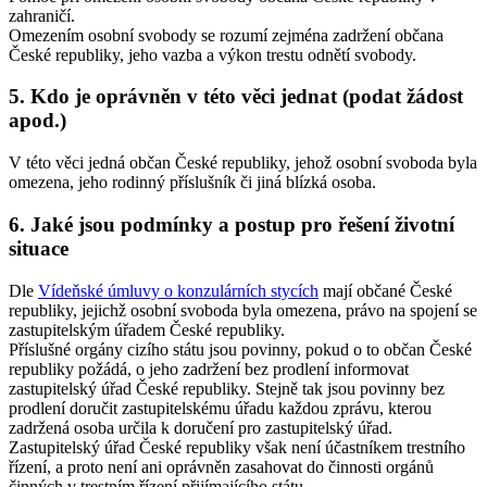
zahraničí.
Omezením osobní svobody se rozumí zejména zadržení občana
České republiky, jeho vazba a výkon trestu odnětí svobody.
5. Kdo je oprávněn v této věci jednat (podat žádost
apod.)
V této věci jedná občan České republiky, jehož osobní svoboda byla
omezena, jeho rodinný příslušník či jiná blízká osoba.
6. Jaké jsou podmínky a postup pro řešení životní
situace
Dle
Vídeňské úmluvy o konzulárních stycích
mají občané České
republiky, jejichž osobní svoboda byla omezena, právo na spojení se
zastupitelským úřadem České republiky.
Příslušné orgány cizího státu jsou povinny, pokud o to občan České
republiky požádá, o jeho zadržení bez prodlení informovat
zastupitelský úřad České republiky. Stejně tak jsou povinny bez
prodlení doručit zastupitelskému úřadu každou zprávu, kterou
zadržená osoba určila k doručení pro zastupitelský úřad.
Zastupitelský úřad České republiky však není účastníkem trestního
řízení, a proto není ani oprávněn zasahovat do činnosti orgánů
činných v trestním řízení přijímajícího státu.