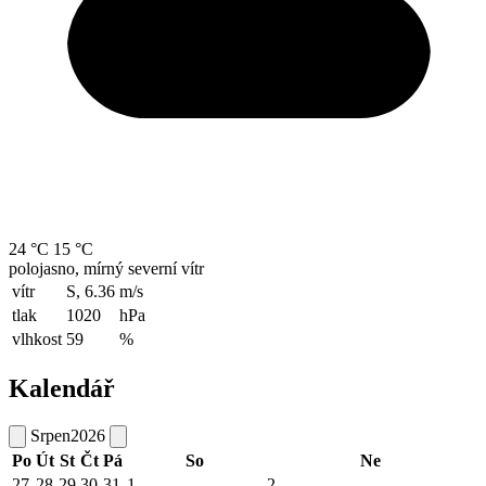
24 °C
15 °C
polojasno, mírný severní vítr
vítr
S, 6.36
m/s
tlak
1020
hPa
vlhkost
59
%
Kalendář
Srpen
2026
Po
Út
St
Čt
Pá
So
Ne
27
28
29
30
31
1
2