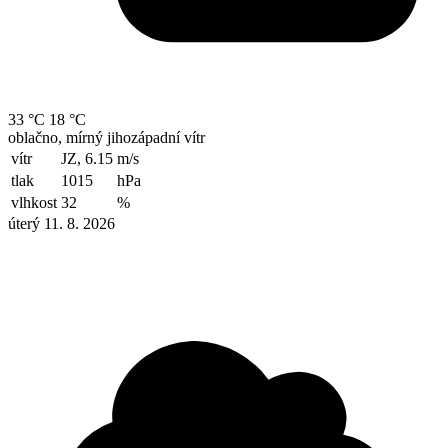
33 °C
18 °C
oblačno, mírný jihozápadní vítr
vítr
JZ, 6.15
m/s
tlak
1015
hPa
vlhkost
32
%
úterý 11. 8. 2026