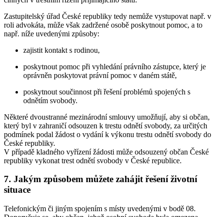
Zastupitelský úřad České republiky tedy nemůže vystupovat např. v
roli advokáta, může však zadržené osobě poskytnout pomoc, a to
např. níže uvedenými způsoby:
zajistit kontakt s rodinou,
poskytnout pomoc při vyhledání právního zástupce, který je
oprávněn poskytovat právní pomoc v daném státě,
poskytnout součinnost při řešení problémů spojených s
odnětím svobody.
Některé dvoustranné mezinárodní smlouvy umožňují, aby si občan,
který byl v zahraničí odsouzen k trestu odnětí svobody, za určitých
podmínek podal žádost o vydání k výkonu trestu odnětí svobody do
České republiky.
V případě kladného vyřízení žádosti může odsouzený občan České
republiky vykonat trest odnětí svobody v České republice.
7. Jakým způsobem můžete zahájit řešení životní
situace
Telefonickým či jiným spojením s místy uvedenými v bodě 08.