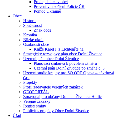
Prodejní akce v obci
Preventivní sdělení Policie ČR
Pomoc Ukrajině
Obec
Historie
Současnost
Znak obce
Kronika
Blízké okolí
Osobnosti obce
Kníže Karel I. z Lichtenštejna
Strategický rozvojový plán obce Dolní Životice
Územní plán obce Dolní Životice
Plánovací smlouva k povolení záměru
Územní plán Dolní Životice po změně č. 3
Územní studie krajiny pro SO ORP Opava – návrhová
část
Projekty
Profil zadavatele veřejných zakázek
GEOPORTÁL
Zpravodaj pro občany Dolních Životic a Hertic
Veřejné zakázky
Registr smluv
Publicita- projekty Obce Dolní Životice
Úřad