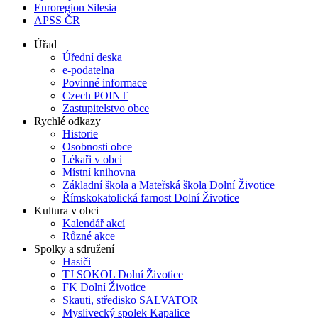
Euroregion Silesia
APSS ČR
Úřad
Úřední deska
e-podatelna
Povinné informace
Czech POINT
Zastupitelstvo obce
Rychlé odkazy
Historie
Osobnosti obce
Lékaři v obci
Místní knihovna
Základní škola a Mateřská škola Dolní Životice
Římskokatolická farnost Dolní Životice
Kultura v obci
Kalendář akcí
Různé akce
Spolky a sdružení
Hasiči
TJ SOKOL Dolní Životice
FK Dolní Životice
Skauti, středisko SALVATOR
Myslivecký spolek Kapalice