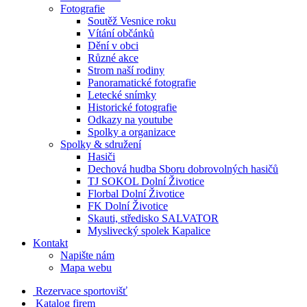
Fotografie
Soutěž Vesnice roku
Vítání občánků
Dění v obci
Různé akce
Strom naší rodiny
Panoramatické fotografie
Letecké snímky
Historické fotografie
Odkazy na youtube
Spolky a organizace
Spolky & sdružení
Hasiči
Dechová hudba Sboru dobrovolných hasičů
TJ SOKOL Dolní Životice
Florbal Dolní Životice
FK Dolní Životice
Skauti, středisko SALVATOR
Myslivecký spolek Kapalice
Kontakt
Napište nám
Mapa webu
Rezervace sportovišť
Katalog firem