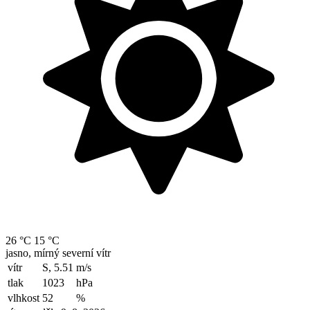
26 °C
15 °C
jasno, mírný severní vítr
vítr
S, 5.51
m/s
tlak
1023
hPa
vlhkost
52
%