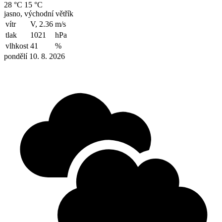
28 °C
15 °C
jasno, východní větřík
vítr
V, 2.36
m/s
tlak
1021
hPa
vlhkost
41
%
pondělí 10. 8. 2026