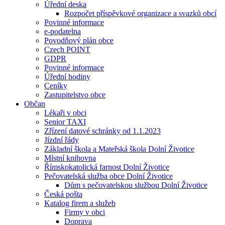
Úřední deska
Rozpočet příspěvkové organizace a svazků obcí
Povinné informace
e-podatelna
Povodňový plán obce
Czech POINT
GDPR
Povinné informace
Úřední hodiny
Ceníky
Zastupitelstvo obce
Občan
Lékaři v obci
Senior TAXI
Zřízení datové schránky od 1.1.2023
Jízdní řády
Základní škola a Mateřská škola Dolní Životice
Místní knihovna
Římskokatolická farnost Dolní Životice
Pečovatelská služba obce Dolní Životice
Dům s pečovatelskou službou Dolní Životice
Česká pošta
Katalog firem a služeb
Firmy v obci
Doprava