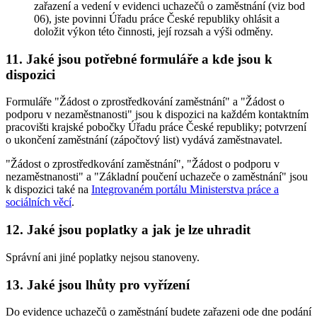
zařazení a vedení v evidenci uchazečů o zaměstnání (viz bod
06), jste povinni Úřadu práce České republiky ohlásit a
doložit výkon této činnosti, její rozsah a výši odměny.
11. Jaké jsou potřebné formuláře a kde jsou k
dispozici
Formuláře "Žádost o zprostředkování zaměstnání" a "Žádost o
podporu v nezaměstnanosti" jsou k dispozici na každém kontaktním
pracovišti krajské pobočky Úřadu práce České republiky; potvrzení
o ukončení zaměstnání (zápočtový list) vydává zaměstnavatel.
"Žádost o zprostředkování zaměstnání", "Žádost o podporu v
nezaměstnanosti" a "Základní poučení uchazeče o zaměstnání" jsou
k dispozici také na
Integrovaném portálu Ministerstva práce a
sociálních věcí
.
12. Jaké jsou poplatky a jak je lze uhradit
Správní ani jiné poplatky nejsou stanoveny.
13. Jaké jsou lhůty pro vyřízení
Do evidence uchazečů o zaměstnání budete zařazeni ode dne podání