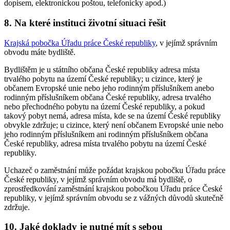
dopisem, elektronickou poštou, telefonicky apod.)
8. Na které instituci životní situaci řešit
Krajská pobočka Úřadu práce České republiky
, v jejímž správním
obvodu máte bydliště.
Bydlištěm je u státního občana České republiky adresa místa
trvalého pobytu na území České republiky; u cizince, který je
občanem Evropské unie nebo jeho rodinným příslušníkem anebo
rodinným příslušníkem občana České republiky, adresa trvalého
nebo přechodného pobytu na území České republiky, a pokud
takový pobyt nemá, adresa místa, kde se na území České republiky
obvykle zdržuje; u cizince, který není občanem Evropské unie nebo
jeho rodinným příslušníkem ani rodinným příslušníkem občana
České republiky, adresa místa trvalého pobytu na území České
republiky.
Uchazeč o zaměstnání může požádat krajskou pobočku Úřadu práce
České republiky, v jejímž správním obvodu má bydliště, o
zprostředkování zaměstnání krajskou pobočkou Úřadu práce České
republiky, v jejímž správním obvodu se z vážných důvodů skutečně
zdržuje.
10. Jaké doklady je nutné mít s sebou