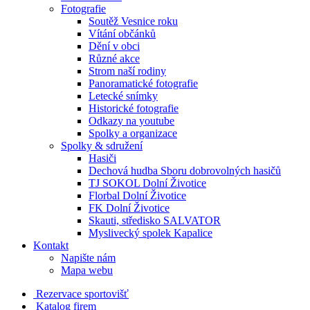
Fotografie
Soutěž Vesnice roku
Vítání občánků
Dění v obci
Různé akce
Strom naší rodiny
Panoramatické fotografie
Letecké snímky
Historické fotografie
Odkazy na youtube
Spolky a organizace
Spolky & sdružení
Hasiči
Dechová hudba Sboru dobrovolných hasičů
TJ SOKOL Dolní Životice
Florbal Dolní Životice
FK Dolní Životice
Skauti, středisko SALVATOR
Myslivecký spolek Kapalice
Kontakt
Napište nám
Mapa webu
Rezervace sportovišť
Katalog firem