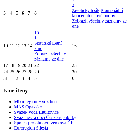
2
Životický lesík
Promenádní
3
4
5
6
7
8
koncert dechové hudby
Zobrazit všechny záznamy ze
dne
15
1
Skautské Letní
10
11
12
13
14
16
kino
Zobrazit všechny
záznamy ze dne
17
18
19
20
21
22
23
24
25
26
27
28
29
30
31
1
2
3
4
5
6
Jsme členy
Mikroregion Hvozdnice
MAS Opavsko
Svazek voda Litultovice
Svaz měst a obcí České republiky
Spolek pro obnovu venkova ČR
Euroregion Silesia