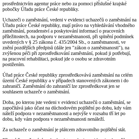
prostřednictvím agentur práce nebo za pomoci příslušné krajské
pobočky Úřadu práce České republiky.
Uchazeči o zaměstnání, vedeni v evidenci uchazečů o zaměstnání na
Úřadu práce České republiky, mají právo na vyhledávání vhodného
zaměstnání, poradenství a poskytování informací o pracovních
příležitostech, na podporu v nezaměstnanosti, při splnění podmínek
uvedených v § 25 zákona č. 435/2004 Sb., o zaměstnanosti, ve
znění pozdějších předpisů (dále jen "zákon o zaměstnanosti"), na
zvýšenou péči při zprostředkování zaměstnání, pokud ji potřebují,
na pracovní rehabilitaci, pokud jde o osobu se zdravotním
postižením.
Úřad práce České republiky zprostředkovává zaměstnání na celém
území České republiky a v případech stanovených zákonem i do
zahraničí. Zaměstnání do zahraničí lze zprostředkovat jen se
souhlasem uchazeče o zaměstnání.
Doba, po kterou jste vedeni v evidenci uchazečů o zaměstnání, se
započítává jako účast na důchodovém pojištění po dobu, kdy vám
náleží podpora v nezaměstnanosti a nejvýše v rozsahu tří let po
dobu, kdy vám podpora v nezaměstnanosti nenáleží.
Za uchazeče o zaměstnání je plátcem zdravotního pojištění stát.