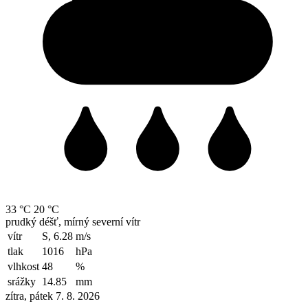
33 °C
20 °C
prudký déšť, mírný severní vítr
vítr
S, 6.28
m/s
tlak
1016
hPa
vlhkost
48
%
srážky
14.85
mm
zítra, pátek 7. 8. 2026