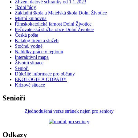
Zřízení datové schránky od 1.1.2023
Jízdní řády
Základní škola a Mateřská škola Dolní Životice
Místní knihovna
Římskokatolická farnost Dolní Životice
Pečovatelská služba obce Dolní Životice
Česká pošta
Katalog firem a služeb
Stočné, vodné
Nabídky práce v regionu
Interaktivní mapa
Životní situace
Senioři
Důležité informace pro občany
EKOLOGIE A ODPADY
Krizové situace
Senioři
Zjednodušená verze stránek nejen pro seniory
Odkazy