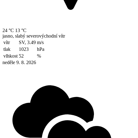
24 °C
13 °C
jasno, slabý severovýchodní vítr
vítr
SV, 3.49
m/s
tlak
1023
hPa
vlhkost
52
%
neděle 9. 8. 2026