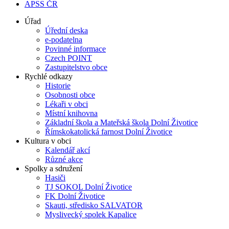
APSS ČR
Úřad
Úřední deska
e-podatelna
Povinné informace
Czech POINT
Zastupitelstvo obce
Rychlé odkazy
Historie
Osobnosti obce
Lékaři v obci
Místní knihovna
Základní škola a Mateřská škola Dolní Životice
Římskokatolická farnost Dolní Životice
Kultura v obci
Kalendář akcí
Různé akce
Spolky a sdružení
Hasiči
TJ SOKOL Dolní Životice
FK Dolní Životice
Skauti, středisko SALVATOR
Myslivecký spolek Kapalice