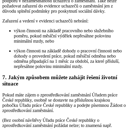
podporu v nezaměstnanosti uchazečů o zaměstnání. Také nelze
požadovat zařazení do evidence uchazečů o zaměstnání jen z
důvodu splnění podmínky pro poskytnutí sociální dávky.
Zařazení a vedení v evidenci uchazečů nebrání:
výkon činnosti na základě pracovního nebo služebního
poměru, pokud měsíční výdělek nepřesáhne polovinu
minimální mzdy, nebo
výkon činnosti na základě dohody o pracovní činnosti nebo
dohody o provedení práce, pokud měsíční odměna nebo
odměna připadající na 1 měsíc za období, za které přísluší,
nepřesáhne polovinu minimální mzdy.
7. Jakým způsobem můžete zahájit řešení životní
situace
Pokud máte zájem o zprostředkování zaměstnání Úřadem práce
České republiky, osobně se dostavte na příslušnou krajskou
pobočku Úřadu práce České republiky a podejte písemnou Žádost o
zprostředkování zaměstnání.
(Bez osobní návštěvy Úřadu práce České republiky o
zprostředkování zaměstnání požádat nelze; to znamená např.