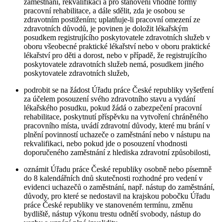
zaměstnání, rekvalifikaci a pro stanovení vhodné formy
pracovní rehabilitace, a dále sdělit, zda je osobou se
zdravotním postižením; uplatňuje-li pracovní omezení ze
zdravotních důvodů, je povinen je doložit lékařským
posudkem registrujícího poskytovatele zdravotních služeb v
oboru všeobecné praktické lékařství nebo v oboru praktické
lékařství pro děti a dorost, nebo v případě, že registrujícího
poskytovatele zdravotních služeb nemá, posudkem jiného
poskytovatele zdravotních služeb,
podrobit se na žádost Úřadu práce České republiky vyšetření
za účelem posouzení svého zdravotního stavu a vydání
lékařského posudku, pokud žádá o zabezpečení pracovní
rehabilitace, poskytnutí příspěvku na vytvoření chráněného
pracovního místa, uvádí zdravotní důvody, které mu brání v
plnění povinností uchazeče o zaměstnání nebo v nástupu na
rekvalifikaci, nebo pokud jde o posouzení vhodnosti
doporučeného zaměstnání z hlediska zdravotní způsobilosti,
oznámit Úřadu práce České republiky osobně nebo písemně
do 8 kalendářních dnů skutečnosti rozhodné pro vedení v
evidenci uchazečů o zaměstnání, např. nástup do zaměstnání,
důvody, pro které se nedostavil na krajskou pobočku Úřadu
práce České republiky ve stanoveném termínu, změnu
bydliště, nástup výkonu trestu odnětí svobody, nástup do