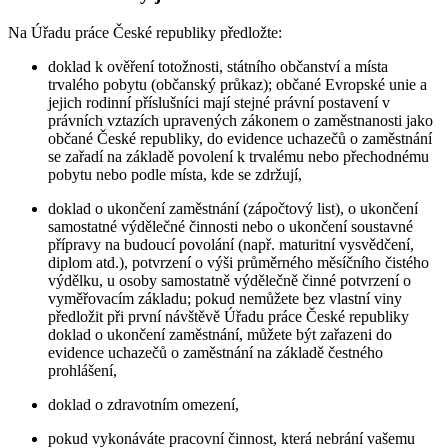
Na Úřadu práce České republiky předložte:
doklad k ověření totožnosti, státního občanství a místa
trvalého pobytu (občanský průkaz); občané Evropské unie a
jejich rodinní příslušníci mají stejné právní postavení v
právních vztazích upravených zákonem o zaměstnanosti jako
občané České republiky, do evidence uchazečů o zaměstnání
se zařadí na základě povolení k trvalému nebo přechodnému
pobytu nebo podle místa, kde se zdržují,
doklad o ukončení zaměstnání (zápočtový list), o ukončení
samostatné výdělečné činnosti nebo o ukončení soustavné
přípravy na budoucí povolání (např. maturitní vysvědčení,
diplom atd.), potvrzení o výši průměrného měsíčního čistého
výdělku, u osoby samostatně výdělečně činné potvrzení o
vyměřovacím základu; pokud nemůžete bez vlastní viny
předložit při první návštěvě Úřadu práce České republiky
doklad o ukončení zaměstnání, můžete být zařazeni do
evidence uchazečů o zaměstnání na základě čestného
prohlášení,
doklad o zdravotním omezení,
pokud vykonáváte pracovní činnost, která nebrání vašemu