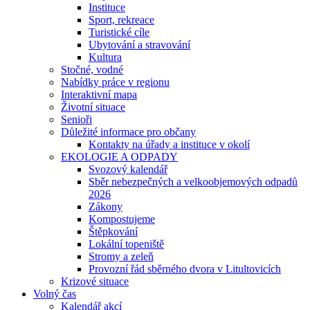
Instituce
Sport, rekreace
Turistické cíle
Ubytování a stravování
Kultura
Stočné, vodné
Nabídky práce v regionu
Interaktivní mapa
Životní situace
Senioři
Důležité informace pro občany
Kontakty na úřady a instituce v okolí
EKOLOGIE A ODPADY
Svozový kalendář
Sběr nebezpečných a velkoobjemových odpadů
2026
Zákony
Kompostujeme
Štěpkování
Lokální topeniště
Stromy a zeleň
Provozní řád sběrného dvora v Litultovicích
Krizové situace
Volný čas
Kalendář akcí