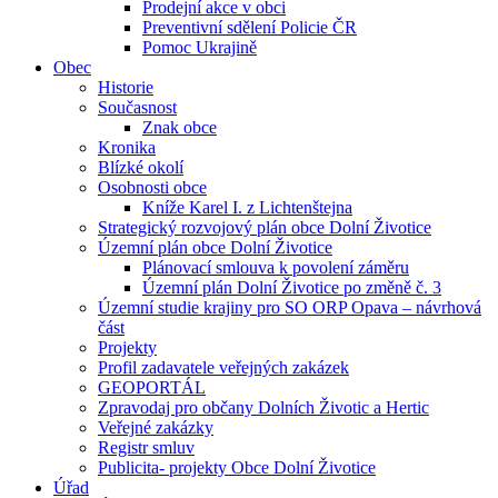
Prodejní akce v obci
Preventivní sdělení Policie ČR
Pomoc Ukrajině
Obec
Historie
Současnost
Znak obce
Kronika
Blízké okolí
Osobnosti obce
Kníže Karel I. z Lichtenštejna
Strategický rozvojový plán obce Dolní Životice
Územní plán obce Dolní Životice
Plánovací smlouva k povolení záměru
Územní plán Dolní Životice po změně č. 3
Územní studie krajiny pro SO ORP Opava – návrhová
část
Projekty
Profil zadavatele veřejných zakázek
GEOPORTÁL
Zpravodaj pro občany Dolních Životic a Hertic
Veřejné zakázky
Registr smluv
Publicita- projekty Obce Dolní Životice
Úřad