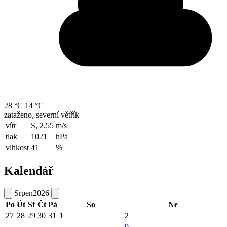
28 °C
14 °C
zataženo, severní větřík
vítr
S, 2.55
m/s
tlak
1021
hPa
vlhkost
41
%
Kalendář
Srpen
2026
Po
Út
St
Čt
Pá
So
Ne
27
28
29
30
31
1
2
9