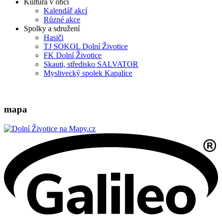
Kultura v obci
Kalendář akcí
Různé akce
Spolky a sdružení
Hasiči
TJ SOKOL Dolní Životice
FK Dolní Životice
Skauti, středisko SALVATOR
Myslivecký spolek Kapalice
mapa