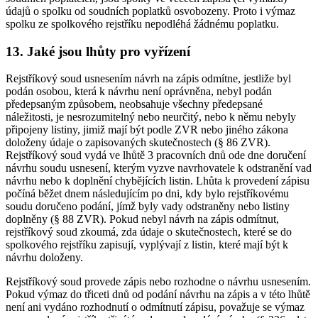
údajů o spolku od soudních poplatků osvobozeny. Proto i výmaz
spolku ze spolkového rejstříku nepodléhá žádnému poplatku.
13. Jaké jsou lhůty pro vyřízení
Rejstříkový soud usnesením návrh na zápis odmítne, jestliže byl
podán osobou, která k návrhu není oprávněna, nebyl podán
předepsaným způsobem, neobsahuje všechny předepsané
náležitosti, je nesrozumitelný nebo neurčitý, nebo k němu nebyly
připojeny listiny, jimiž mají být podle ZVR nebo jiného zákona
doloženy údaje o zapisovaných skutečnostech (§ 86 ZVR).
Rejstříkový soud vydá ve lhůtě 3 pracovních dnů ode dne doručení
návrhu soudu usnesení, kterým vyzve navrhovatele k odstranění vad
návrhu nebo k doplnění chybějících listin. Lhůta k provedení zápisu
počíná běžet dnem následujícím po dni, kdy bylo rejstříkovému
soudu doručeno podání, jímž byly vady odstraněny nebo listiny
doplněny (§ 88 ZVR). Pokud nebyl návrh na zápis odmítnut,
rejstříkový soud zkoumá, zda údaje o skutečnostech, které se do
spolkového rejstříku zapisují, vyplývají z listin, které mají být k
návrhu doloženy.
Rejstříkový soud provede zápis nebo rozhodne o návrhu usnesením.
Pokud výmaz do třiceti dnů od podání návrhu na zápis a v této lhůtě
není ani vydáno rozhodnutí o odmítnutí zápisu, považuje se výmaz