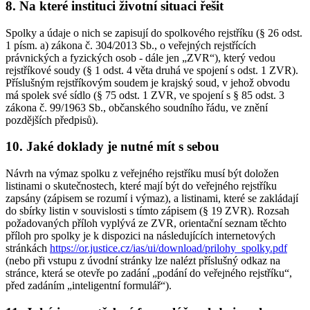
8. Na které instituci životní situaci řešit
Spolky a údaje o nich se zapisují do spolkového rejstříku (§ 26 odst.
1 písm. a) zákona č. 304/2013 Sb., o veřejných rejstřících
právnických a fyzických osob - dále jen „ZVR“), který vedou
rejstříkové soudy (§ 1 odst. 4 věta druhá ve spojení s odst. 1 ZVR).
Příslušným rejstříkovým soudem je krajský soud, v jehož obvodu
má spolek své sídlo (§ 75 odst. 1 ZVR, ve spojení s § 85 odst. 3
zákona č. 99/1963 Sb., občanského soudního řádu, ve znění
pozdějších předpisů).
10. Jaké doklady je nutné mít s sebou
Návrh na výmaz spolku z veřejného rejstříku musí být doložen
listinami o skutečnostech, které mají být do veřejného rejstříku
zapsány (zápisem se rozumí i výmaz), a listinami, které se zakládají
do sbírky listin v souvislosti s tímto zápisem (§ 19 ZVR). Rozsah
požadovaných příloh vyplývá ze ZVR, orientační seznam těchto
příloh pro spolky je k dispozici na následujících internetových
stránkách
https://or.justice.cz/ias/ui/download/prilohy_spolky.pdf
(nebo při vstupu z úvodní stránky lze nalézt příslušný odkaz na
stránce, která se otevře po zadání „podání do veřejného rejstříku“,
před zadáním „inteligentní formulář“).