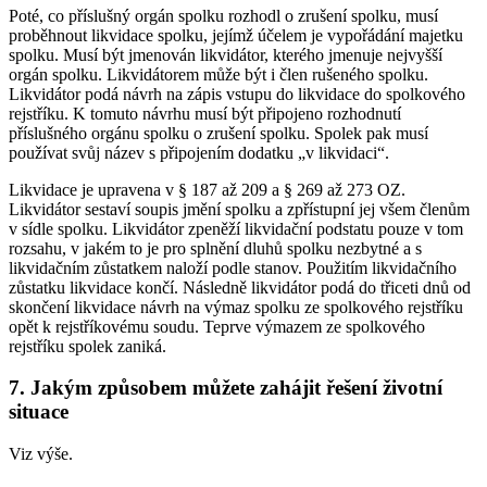
Poté, co příslušný orgán spolku rozhodl o zrušení spolku, musí
proběhnout likvidace spolku, jejímž účelem je vypořádání majetku
spolku. Musí být jmenován likvidátor, kterého jmenuje nejvyšší
orgán spolku. Likvidátorem může být i člen rušeného spolku.
Likvidátor podá návrh na zápis vstupu do likvidace do spolkového
rejstříku. K tomuto návrhu musí být připojeno rozhodnutí
příslušného orgánu spolku o zrušení spolku. Spolek pak musí
používat svůj název s připojením dodatku „v likvidaci“.
Likvidace je upravena v § 187 až 209 a § 269 až 273 OZ.
Likvidátor sestaví soupis jmění spolku a zpřístupní jej všem členům
v sídle spolku. Likvidátor zpeněží likvidační podstatu pouze v tom
rozsahu, v jakém to je pro splnění dluhů spolku nezbytné a s
likvidačním zůstatkem naloží podle stanov. Použitím likvidačního
zůstatku likvidace končí. Následně likvidátor podá do třiceti dnů od
skončení likvidace návrh na výmaz spolku ze spolkového rejstříku
opět k rejstříkovému soudu. Teprve výmazem ze spolkového
rejstříku spolek zaniká.
7. Jakým způsobem můžete zahájit řešení životní
situace
Viz výše.