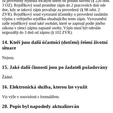
za provedený rejstříku třicátým dnem od podání návrhu (§ 226 odst.
3 OZ). Rejstříkový soud promítne zápis do 2 pracovních dnů ode
dne, kdy se takový zápis považuje za provedený (§ 98 odst. 2
ZVR). Rejstříkový soud vyrozumí účastníky o provedení zasláním
výpisu z veřejného rejstříku obsahujícího tento zápis. Vyrozumění
zašle rejstříkový soud také osobám, které se zapisují podle jiného
zákona v rámci zápisu zapsané osoby. Výpis musí být odeslán
nejpozději do 3 dnů od zápisu (§ 102 ZVR).
14. Kteří jsou další účastníci (dotčení) řešení životní
situace
Nejsou.
15. Jaké další činnosti jsou po žadateli požadovány
Žádné.
16. Elektronická služba, kterou lze využít
Viz výše v souvislosti s formulářem.
28. Popis byl naposledy aktualizován