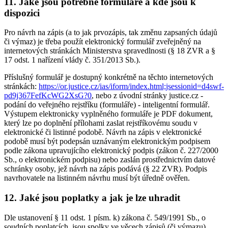
11. Jaké jsou potřebné formuláře a kde jsou k
dispozici
Pro návrh na zápis (a to jak prvozápis, tak změnu zapsaných údajů
či výmaz) je třeba použít elektronický formulář zveřejněný na
internetových stránkách Ministerstva spravedlnosti (§ 18 ZVR a §
17 odst. 1 nařízení vlády č. 351/2013 Sb.).
Příslušný formulář je dostupný konkrétně na těchto internetových
stránkách:
https://or.justice.cz/ias/iform/index.html;jsessionid=d4swf-
pd9j367FefKcWG2XsG?0
, nebo z úvodní stránky justice.cz -
podání do veřejného rejstříku (formuláře) - inteligentní formulář.
Výstupem elektronicky vyplněného formuláře je PDF dokument,
který lze po doplnění přílohami zaslat rejstříkovému soudu v
elektronické či listinné podobě. Návrh na zápis v elektronické
podobě musí být podepsán uznávaným elektronickým podpisem
podle zákona upravujícího elektronický podpis (zákon č. 227/2000
Sb., o elektronickém podpisu) nebo zaslán prostřednictvím datové
schránky osoby, jež návrh na zápis podává (§ 22 ZVR). Podpis
navrhovatele na listinném návrhu musí být úředně ověřen.
12. Jaké jsou poplatky a jak je lze uhradit
Dle ustanovení § 11 odst. 1 písm. k) zákona č. 549/1991 Sb., o
soudních poplatcích, jsou spolky ve věcech zápisů (či výmazu)