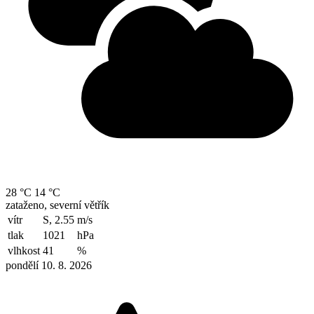
28 °C
14 °C
zataženo, severní větřík
vítr
S, 2.55
m/s
tlak
1021
hPa
vlhkost
41
%
pondělí 10. 8. 2026