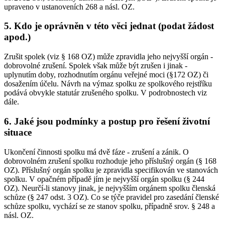
upraveno v ustanoveních 268 a násl. OZ.
5. Kdo je oprávněn v této věci jednat (podat žádost
apod.)
Zrušit spolek (viz § 168 OZ) může zpravidla jeho nejvyšší orgán -
dobrovolné zrušení. Spolek však může být zrušen i jinak -
uplynutím doby, rozhodnutím orgánu veřejné moci (§172 OZ) či
dosažením účelu. Návrh na výmaz spolku ze spolkového rejstříku
podává obvykle statutár zrušeného spolku. V podrobnostech viz
dále.
6. Jaké jsou podmínky a postup pro řešení životní
situace
Ukončení činnosti spolku má dvě fáze - zrušení a zánik. O
dobrovolném zrušení spolku rozhoduje jeho příslušný orgán (§ 168
OZ). Příslušný orgán spolku je zpravidla specifikován ve stanovách
spolku. V opačném případě jím je nejvyšší orgán spolku (§ 244
OZ). Neurčí-li stanovy jinak, je nejvyšším orgánem spolku členská
schůze (§ 247 odst. 3 OZ). Co se týče pravidel pro zasedání členské
schůze spolku, vychází se ze stanov spolku, případně srov. § 248 a
násl. OZ.