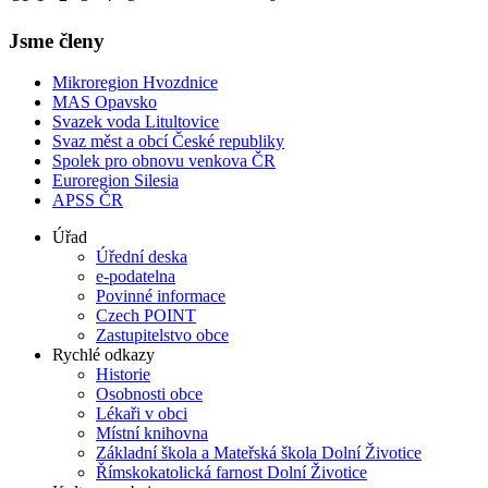
Jsme členy
Mikroregion Hvozdnice
MAS Opavsko
Svazek voda Litultovice
Svaz měst a obcí České republiky
Spolek pro obnovu venkova ČR
Euroregion Silesia
APSS ČR
Úřad
Úřední deska
e-podatelna
Povinné informace
Czech POINT
Zastupitelstvo obce
Rychlé odkazy
Historie
Osobnosti obce
Lékaři v obci
Místní knihovna
Základní škola a Mateřská škola Dolní Životice
Římskokatolická farnost Dolní Životice