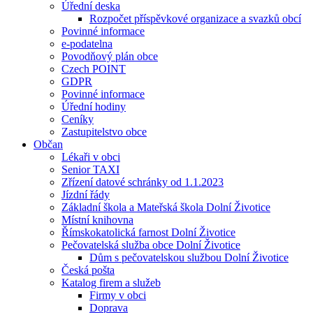
Úřední deska
Rozpočet příspěvkové organizace a svazků obcí
Povinné informace
e-podatelna
Povodňový plán obce
Czech POINT
GDPR
Povinné informace
Úřední hodiny
Ceníky
Zastupitelstvo obce
Občan
Lékaři v obci
Senior TAXI
Zřízení datové schránky od 1.1.2023
Jízdní řády
Základní škola a Mateřská škola Dolní Životice
Místní knihovna
Římskokatolická farnost Dolní Životice
Pečovatelská služba obce Dolní Životice
Dům s pečovatelskou službou Dolní Životice
Česká pošta
Katalog firem a služeb
Firmy v obci
Doprava