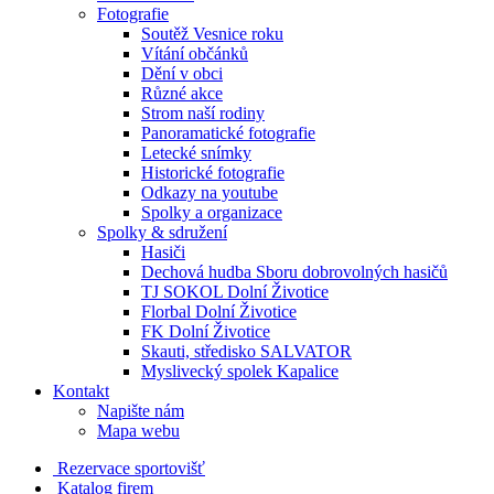
Fotografie
Soutěž Vesnice roku
Vítání občánků
Dění v obci
Různé akce
Strom naší rodiny
Panoramatické fotografie
Letecké snímky
Historické fotografie
Odkazy na youtube
Spolky a organizace
Spolky & sdružení
Hasiči
Dechová hudba Sboru dobrovolných hasičů
TJ SOKOL Dolní Životice
Florbal Dolní Životice
FK Dolní Životice
Skauti, středisko SALVATOR
Myslivecký spolek Kapalice
Kontakt
Napište nám
Mapa webu
Rezervace sportovišť
Katalog firem