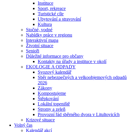
Instituce
Sport, rekreace
Turistické cíle
Ubytování a stravování
Kultura
Stočné, vodné
Nabídky práce v regionu
Interaktivní mapa
Životní situace
Senioři
Důležité informace pro občany
Kontakty na úřady a instituce v okolí
EKOLOGIE A ODPADY
Svozový kalendář
Sběr nebezpečných a velkoobjemových odpadů
2026
Zákony
Kompostujeme
Štěpkování
Lokální topeniště
Stromy a zeleň
Provozní řád sběrného dvora v Litultovicích
Krizové situace
Volný čas
Kalendář akcí