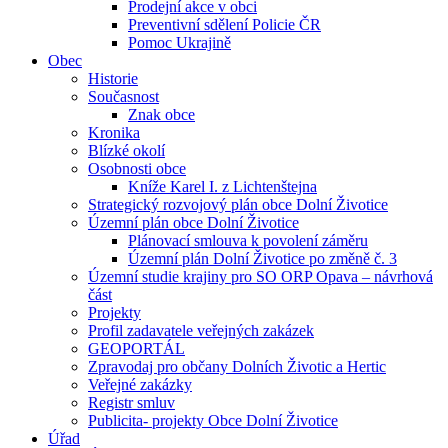
Prodejní akce v obci
Preventivní sdělení Policie ČR
Pomoc Ukrajině
Obec
Historie
Současnost
Znak obce
Kronika
Blízké okolí
Osobnosti obce
Kníže Karel I. z Lichtenštejna
Strategický rozvojový plán obce Dolní Životice
Územní plán obce Dolní Životice
Plánovací smlouva k povolení záměru
Územní plán Dolní Životice po změně č. 3
Územní studie krajiny pro SO ORP Opava – návrhová
část
Projekty
Profil zadavatele veřejných zakázek
GEOPORTÁL
Zpravodaj pro občany Dolních Životic a Hertic
Veřejné zakázky
Registr smluv
Publicita- projekty Obce Dolní Životice
Úřad