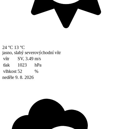
24 °C
13 °C
jasno, slabý severovýchodní vítr
vítr
SV, 3.49
m/s
tlak
1023
hPa
vlhkost
52
%
neděle 9. 8. 2026