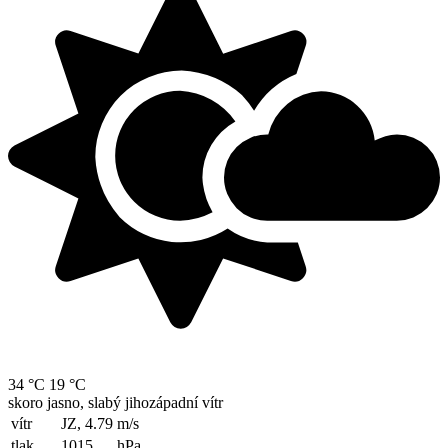
34 °C
19 °C
skoro jasno, slabý jihozápadní vítr
vítr
JZ, 4.79
m/s
tlak
1015
hPa