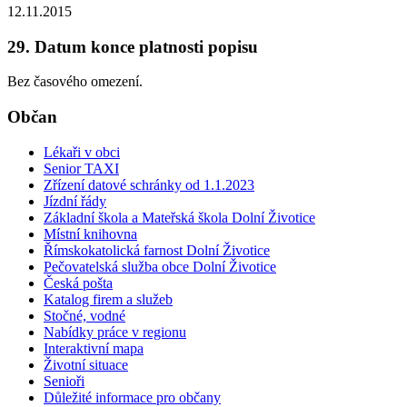
12.11.2015
29. Datum konce platnosti popisu
Bez časového omezení.
Občan
Lékaři v obci
Senior TAXI
Zřízení datové schránky od 1.1.2023
Jízdní řády
Základní škola a Mateřská škola Dolní Životice
Místní knihovna
Římskokatolická farnost Dolní Životice
Pečovatelská služba obce Dolní Životice
Česká pošta
Katalog firem a služeb
Stočné, vodné
Nabídky práce v regionu
Interaktivní mapa
Životní situace
Senioři
Důležité informace pro občany