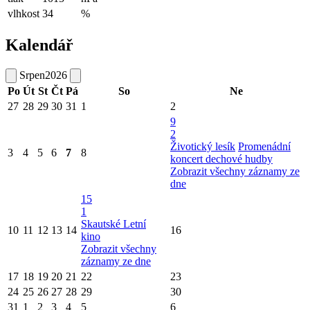
vlhkost
34
%
Kalendář
Srpen
2026
Po
Út
St
Čt
Pá
So
Ne
27
28
29
30
31
1
2
9
2
Životický lesík
Promenádní
3
4
5
6
7
8
koncert dechové hudby
Zobrazit všechny záznamy ze
dne
15
1
Skautské Letní
10
11
12
13
14
16
kino
Zobrazit všechny
záznamy ze dne
17
18
19
20
21
22
23
24
25
26
27
28
29
30
31
1
2
3
4
5
6