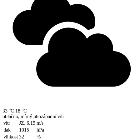
33 °C
18 °C
oblačno, mírný jihozápadní vítr
vítr
JZ, 6.15
m/s
tlak
1015
hPa
vlhkost
32
%