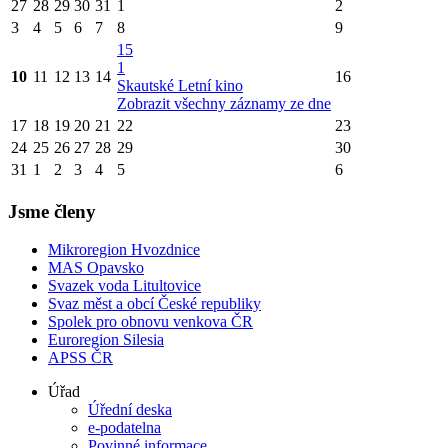
27
28
29
30
31
1
2
3
4
5
6
7
8
9
15
1
10
11
12
13
14
16
Skautské Letní kino
Zobrazit všechny záznamy ze dne
17
18
19
20
21
22
23
24
25
26
27
28
29
30
31
1
2
3
4
5
6
Jsme členy
Mikroregion Hvozdnice
MAS Opavsko
Svazek voda Litultovice
Svaz měst a obcí České republiky
Spolek pro obnovu venkova ČR
Euroregion Silesia
APSS ČR
Úřad
Úřední deska
e-podatelna
Povinné informace