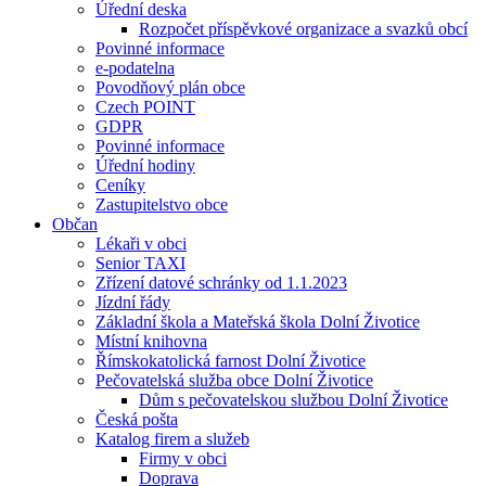
Úřední deska
Rozpočet příspěvkové organizace a svazků obcí
Povinné informace
e-podatelna
Povodňový plán obce
Czech POINT
GDPR
Povinné informace
Úřední hodiny
Ceníky
Zastupitelstvo obce
Občan
Lékaři v obci
Senior TAXI
Zřízení datové schránky od 1.1.2023
Jízdní řády
Základní škola a Mateřská škola Dolní Životice
Místní knihovna
Římskokatolická farnost Dolní Životice
Pečovatelská služba obce Dolní Životice
Dům s pečovatelskou službou Dolní Životice
Česká pošta
Katalog firem a služeb
Firmy v obci
Doprava