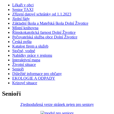
Lékaři v obci
Senior TAXI
Zřízení datové schránky od 1.1.2023
Jízdní řády
Základní škola a Mateřská škola Dolní Životice
Místní knihovna
Římskokatolická farnost Dolní Životice
Pečovatelská služba obce Dolní Životice
Česká pošta
Katalog firem a služeb
Stočné, vodné
Nabídky práce v regionu
Interaktivní mapa
Životní situace
Senioři
Důležité informace pro občany
EKOLOGIE A ODPADY
Krizové situace
Senioři
Zjednodušená verze stránek nejen pro seniory