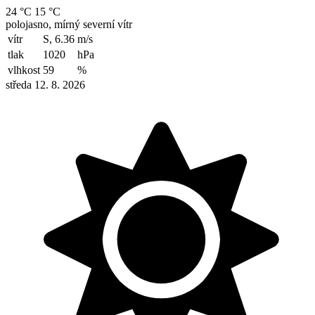
24 °C
15 °C
polojasno, mírný severní vítr
vítr
S, 6.36
m/s
tlak
1020
hPa
vlhkost
59
%
středa 12. 8. 2026