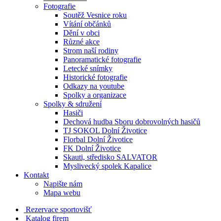
Fotografie
Soutěž Vesnice roku
Vítání občánků
Dění v obci
Různé akce
Strom naší rodiny
Panoramatické fotografie
Letecké snímky
Historické fotografie
Odkazy na youtube
Spolky a organizace
Spolky & sdružení
Hasiči
Dechová hudba Sboru dobrovolných hasičů
TJ SOKOL Dolní Životice
Florbal Dolní Životice
FK Dolní Životice
Skauti, středisko SALVATOR
Myslivecký spolek Kapalice
Kontakt
Napište nám
Mapa webu
Rezervace sportovišť
Katalog firem