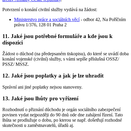
Potvrzení o konání civilní služby vydává na žádost:
Ministerstvo práce a sociálních věcí
- odbor 42, Na Poříčním
právu 1/376, 128 01 Praha 2
11. Jaké jsou potřebné formuláře a kde jsou k
dispozici
Žádost o důchod (na předepsaném tiskopisu), do které se uvádí doba
konání vojenské (civilní) služby, s vámi sepíše příslušná OSSZ/
PSSZ/ MSSZ.
12. Jaké jsou poplatky a jak je lze uhradit
Správní ani jiné poplatky nejsou stanoveny.
13. Jaké jsou lhůty pro vyřízení
Rozhodnutí o přiznání důchodu je orgán sociálního zabezpečení
povinen vydat nejpozději do 90 dnů ode dne zahájení řízení. Tato
lhůta se prodlužuje o dobu, po kterou se např. došetřují rozhodné
skutečnosti u zaměstnavatelů, úřadů aj.