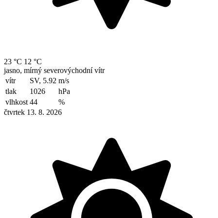
23 °C
12 °C
jasno, mírný severovýchodní vítr
vítr
SV, 5.92
m/s
tlak
1026
hPa
vlhkost
44
%
čtvrtek 13. 8. 2026