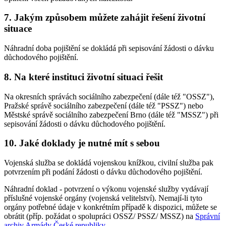
7. Jakým způsobem můžete zahájit řešení životní
situace
Náhradní doba pojištění se dokládá při sepisování žádosti o dávku
důchodového pojištění.
8. Na které instituci životní situaci řešit
Na okresních správách sociálního zabezpečení (dále též "OSSZ"),
Pražské správě sociálního zabezpečení (dále též "PSSZ") nebo
Městské správě sociálního zabezpečení Brno (dále též "MSSZ") při
sepisování žádosti o dávku důchodového pojištění.
10. Jaké doklady je nutné mít s sebou
Vojenská služba se dokládá vojenskou knížkou, civilní služba pak
potvrzením při podání žádosti o dávku důchodového pojištění.
Náhradní doklad - potvrzení o výkonu vojenské služby vydávají
příslušné vojenské orgány (vojenská velitelství). Nemají-li tyto
orgány potřebné údaje v konkrétním případě k dispozici, můžete se
obrátit (příp. požádat o spolupráci OSSZ/ PSSZ/ MSSZ) na
Správní
archiv Armády České republiky
.