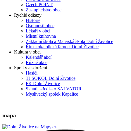
Czech POINT
Zastupitelstvo obce
Rychlé odkazy
Historie
Osobnosti obce
Lékaři v obci
Místní knihovna
Základní škola a Mateřská škola Dolní Životice
Římskokatolická farnost Dolní Životice
Kultura v obci
Kalendář akcí
Různé akce
Spolky a sdružení
Hasiči
TJ SOKOL Dolní Životice
FK Dolní Životice
Skauti, středisko SALVATOR
Myslivecký spolek Kapalice
mapa