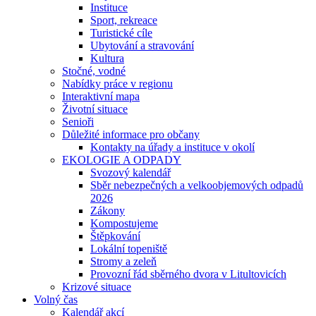
Instituce
Sport, rekreace
Turistické cíle
Ubytování a stravování
Kultura
Stočné, vodné
Nabídky práce v regionu
Interaktivní mapa
Životní situace
Senioři
Důležité informace pro občany
Kontakty na úřady a instituce v okolí
EKOLOGIE A ODPADY
Svozový kalendář
Sběr nebezpečných a velkoobjemových odpadů
2026
Zákony
Kompostujeme
Štěpkování
Lokální topeniště
Stromy a zeleň
Provozní řád sběrného dvora v Litultovicích
Krizové situace
Volný čas
Kalendář akcí