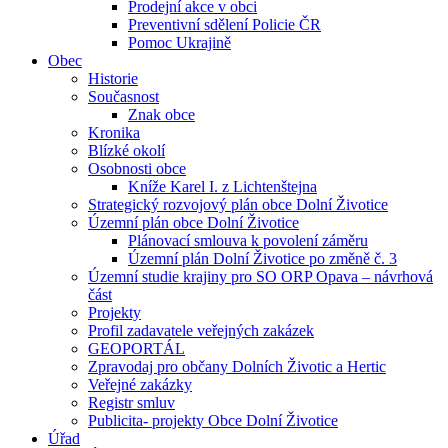
Prodejní akce v obci
Preventivní sdělení Policie ČR
Pomoc Ukrajině
Obec
Historie
Současnost
Znak obce
Kronika
Blízké okolí
Osobnosti obce
Kníže Karel I. z Lichtenštejna
Strategický rozvojový plán obce Dolní Životice
Územní plán obce Dolní Životice
Plánovací smlouva k povolení záměru
Územní plán Dolní Životice po změně č. 3
Územní studie krajiny pro SO ORP Opava – návrhová
část
Projekty
Profil zadavatele veřejných zakázek
GEOPORTÁL
Zpravodaj pro občany Dolních Životic a Hertic
Veřejné zakázky
Registr smluv
Publicita- projekty Obce Dolní Životice
Úřad