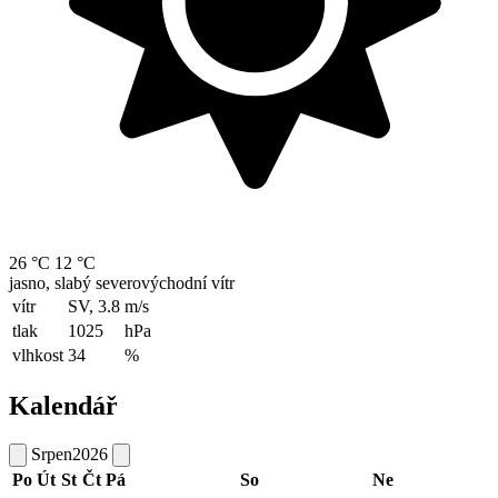
26 °C
12 °C
jasno, slabý severovýchodní vítr
vítr
SV, 3.8
m/s
tlak
1025
hPa
vlhkost
34
%
Kalendář
Srpen
2026
Po
Út
St
Čt
Pá
So
Ne