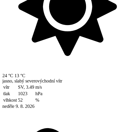
24 °C
13 °C
jasno, slabý severovýchodní vítr
vítr
SV, 3.49
m/s
tlak
1023
hPa
vlhkost
52
%
neděle 9. 8. 2026