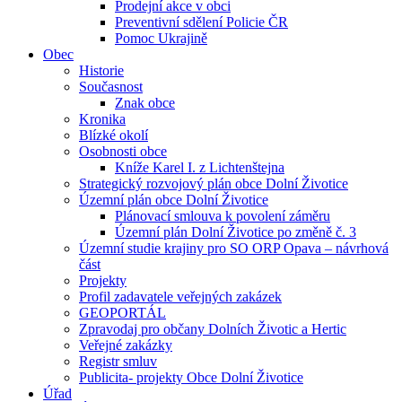
Prodejní akce v obci
Preventivní sdělení Policie ČR
Pomoc Ukrajině
Obec
Historie
Současnost
Znak obce
Kronika
Blízké okolí
Osobnosti obce
Kníže Karel I. z Lichtenštejna
Strategický rozvojový plán obce Dolní Životice
Územní plán obce Dolní Životice
Plánovací smlouva k povolení záměru
Územní plán Dolní Životice po změně č. 3
Územní studie krajiny pro SO ORP Opava – návrhová
část
Projekty
Profil zadavatele veřejných zakázek
GEOPORTÁL
Zpravodaj pro občany Dolních Životic a Hertic
Veřejné zakázky
Registr smluv
Publicita- projekty Obce Dolní Životice
Úřad