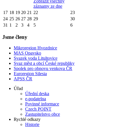
Zobrazit všechny
záznamy ze dne
17
18
19
20
21
22
23
24
25
26
27
28
29
30
31
1
2
3
4
5
6
Jsme členy
Mikroregion Hvozdnice
MAS Opavsko
Svazek voda Litultovice
Svaz měst a obcí České republiky
Spolek pro obnovu venkova ČR
Euroregion Silesia
APSS ČR
Úřad
Úřední deska
e-podatelna
Povinné informace
Czech POINT
Zastupitelstvo obce
Rychlé odkazy
Historie