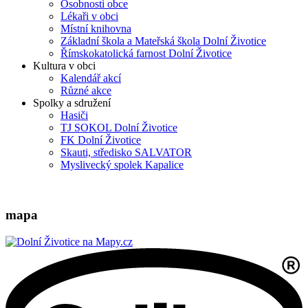
Osobnosti obce
Lékaři v obci
Místní knihovna
Základní škola a Mateřská škola Dolní Životice
Římskokatolická farnost Dolní Životice
Kultura v obci
Kalendář akcí
Různé akce
Spolky a sdružení
Hasiči
TJ SOKOL Dolní Životice
FK Dolní Životice
Skauti, středisko SALVATOR
Myslivecký spolek Kapalice
mapa