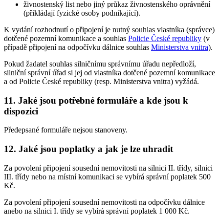
živnostenský list nebo jiný průkaz živnostenského oprávnění
(přikládají fyzické osoby podnikající).
K vydání rozhodnutí o připojení je nutný souhlas vlastníka (správce)
dotčené pozemní komunikace a souhlas
Policie České republiky
(v
případě připojení na odpočívku dálnice souhlas
Ministerstva vnitra
).
Pokud žadatel souhlas silničnímu správnímu úřadu nepředloží,
silniční správní úřad si jej od vlastníka dotčené pozemní komunikace
a od Policie České republiky (resp. Ministerstva vnitra) vyžádá.
11. Jaké jsou potřebné formuláře a kde jsou k
dispozici
Předepsané formuláře nejsou stanoveny.
12. Jaké jsou poplatky a jak je lze uhradit
Za povolení připojení sousední nemovitosti na silnici II. třídy, silnici
III. třídy nebo na místní komunikaci se vybírá správní poplatek 500
Kč.
Za povolení připojení sousední nemovitosti na odpočívku dálnice
anebo na silnici I. třídy se vybírá správní poplatek 1 000 Kč.