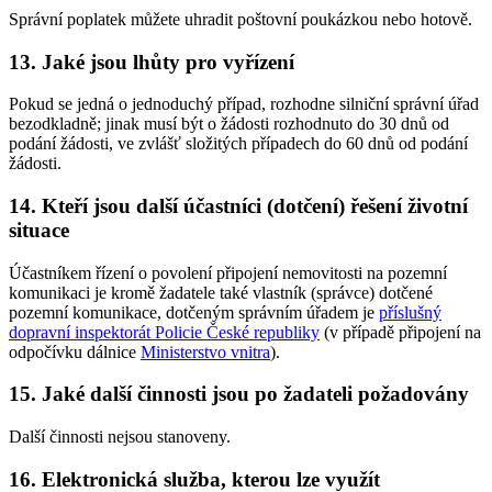
Správní poplatek můžete uhradit poštovní poukázkou nebo hotově.
13. Jaké jsou lhůty pro vyřízení
Pokud se jedná o jednoduchý případ, rozhodne silniční správní úřad
bezodkladně; jinak musí být o žádosti rozhodnuto do 30 dnů od
podání žádosti, ve zvlášť složitých případech do 60 dnů od podání
žádosti.
14. Kteří jsou další účastníci (dotčení) řešení životní
situace
Účastníkem řízení o povolení připojení nemovitosti na pozemní
komunikaci je kromě žadatele také vlastník (správce) dotčené
pozemní komunikace, dotčeným správním úřadem je
příslušný
dopravní inspektorát Policie České republiky
(v případě připojení na
odpočívku dálnice
Ministerstvo vnitra
).
15. Jaké další činnosti jsou po žadateli požadovány
Další činnosti nejsou stanoveny.
16. Elektronická služba, kterou lze využít