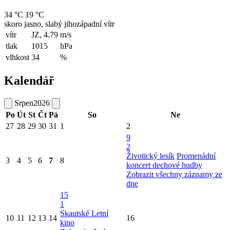
34 °C
19 °C
skoro jasno, slabý jihozápadní vítr
vítr
JZ, 4.79
m/s
tlak
1015
hPa
vlhkost
34
%
Kalendář
Srpen
2026
Po
Út
St
Čt
Pá
So
Ne
27
28
29
30
31
1
2
9
2
Životický lesík
Promenádní
3
4
5
6
7
8
koncert dechové hudby
Zobrazit všechny záznamy ze
dne
15
1
Skautské Letní
10
11
12
13
14
16
kino