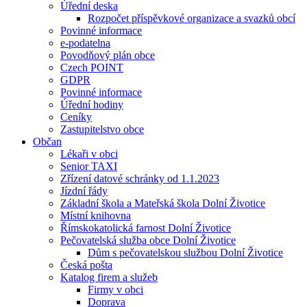
Úřední deska
Rozpočet příspěvkové organizace a svazků obcí
Povinné informace
e-podatelna
Povodňový plán obce
Czech POINT
GDPR
Povinné informace
Úřední hodiny
Ceníky
Zastupitelstvo obce
Občan
Lékaři v obci
Senior TAXI
Zřízení datové schránky od 1.1.2023
Jízdní řády
Základní škola a Mateřská škola Dolní Životice
Místní knihovna
Římskokatolická farnost Dolní Životice
Pečovatelská služba obce Dolní Životice
Dům s pečovatelskou službou Dolní Životice
Česká pošta
Katalog firem a služeb
Firmy v obci
Doprava