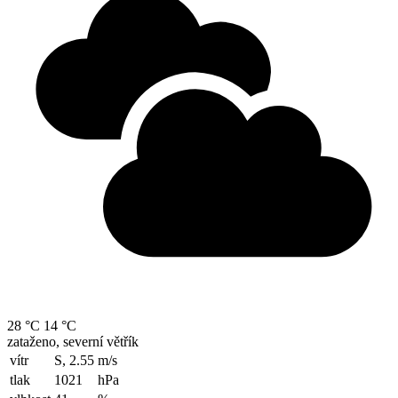
28 °C
14 °C
zataženo, severní větřík
vítr
S, 2.55
m/s
tlak
1021
hPa