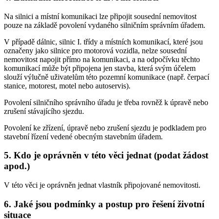
Na silnici a místní komunikaci lze připojit sousední nemovitost
pouze na základě povolení vydaného silničním správním úřadem.
V případě dálnic, silnic I. třídy a místních komunikací, které jsou
označeny jako silnice pro motorová vozidla, nelze sousední
nemovitost napojit přímo na komunikaci, a na odpočívku těchto
komunikací může být připojena jen stavba, která svým účelem
slouží výlučně uživatelům této pozemní komunikace (např. čerpací
stanice, motorest, motel nebo autoservis).
Povolení silničního správního úřadu je třeba rovněž k úpravě nebo
zrušení stávajícího sjezdu.
Povolení ke zřízení, úpravě nebo zrušení sjezdu je podkladem pro
stavební řízení vedené obecným stavebním úřadem.
5. Kdo je oprávněn v této věci jednat (podat žádost
apod.)
V této věci je oprávněn jednat vlastník připojované nemovitosti.
6. Jaké jsou podmínky a postup pro řešení životní
situace