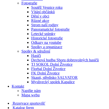
Fotografie
Soutěž Vesnice roku
Vítání občánků
Dění v obci
Různé akce
Strom naší rodiny
Panoramatické fotografie
Letecké snímky
Historické fotografie
Odkazy na youtube
Spolky a organizace
Spolky & sdružení
Hasiči
Dechová hudba Sboru dobrovolných hasičů
TJ SOKOL Dolní Životice
Florbal Dolní Životice
FK Dolní Životice
Skauti, středisko SALVATOR
Myslivecký spolek Kapalice
Kontakt
Napište nám
Mapa webu
Rezervace sportovišť
Katalog firem