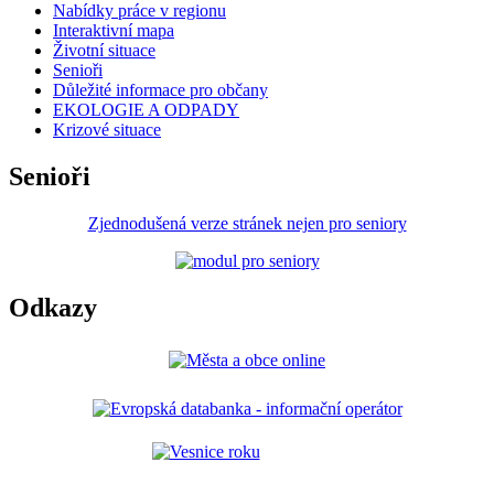
Nabídky práce v regionu
Interaktivní mapa
Životní situace
Senioři
Důležité informace pro občany
EKOLOGIE A ODPADY
Krizové situace
Senioři
Zjednodušená verze stránek nejen pro seniory
Odkazy