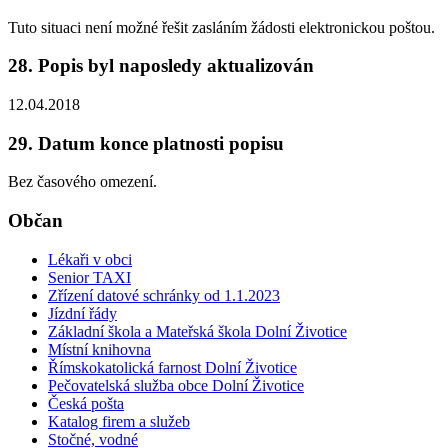
Tuto situaci není možné řešit zasláním žádosti elektronickou poštou.
28. Popis byl naposledy aktualizován
12.04.2018
29. Datum konce platnosti popisu
Bez časového omezení.
Občan
Lékaři v obci
Senior TAXI
Zřízení datové schránky od 1.1.2023
Jízdní řády
Základní škola a Mateřská škola Dolní Životice
Místní knihovna
Římskokatolická farnost Dolní Životice
Pečovatelská služba obce Dolní Životice
Česká pošta
Katalog firem a služeb
Stočné, vodné