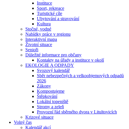
Instituce
Sport, rekreace
Turistické cíle
Ubytování a stravování
Kultura
Stočné, vodné
Nabídky práce v regionu
Interaktivní mapa
Životní situace
Senioři
Důležité informace pro občany
Kontakty na úřady a instituce v okolí
EKOLOGIE A ODPADY
Svozový kalendář
Sběr nebezpečných a velkoobjemových odpadů
2026
Zákony
Kompostujeme
Štěpkování
Lokální topeniště
Stromy a zeleň
Provozní řád sběrného dvora v Litultovicích
Krizové situace
Volný čas
Kalendář akcí