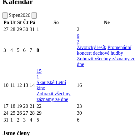
Kalendář
Srpen
2026
Po
Út
St
Čt
Pá
So
Ne
27
28
29
30
31
1
2
9
2
Životický lesík
Promenádní
3
4
5
6
7
8
koncert dechové hudby
Zobrazit všechny záznamy ze
dne
15
1
Skautské Letní
10
11
12
13
14
16
kino
Zobrazit všechny
záznamy ze dne
17
18
19
20
21
22
23
24
25
26
27
28
29
30
31
1
2
3
4
5
6
Jsme členy