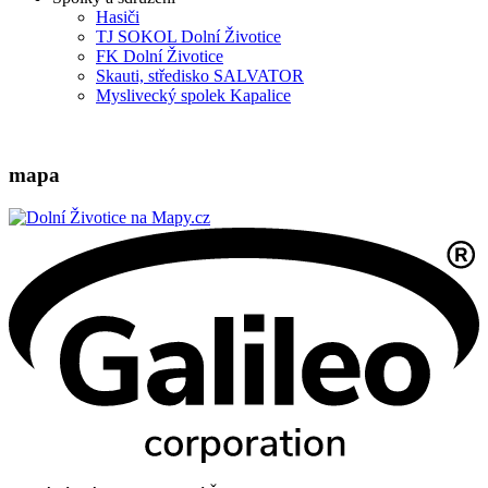
Hasiči
TJ SOKOL Dolní Životice
FK Dolní Životice
Skauti, středisko SALVATOR
Myslivecký spolek Kapalice
mapa