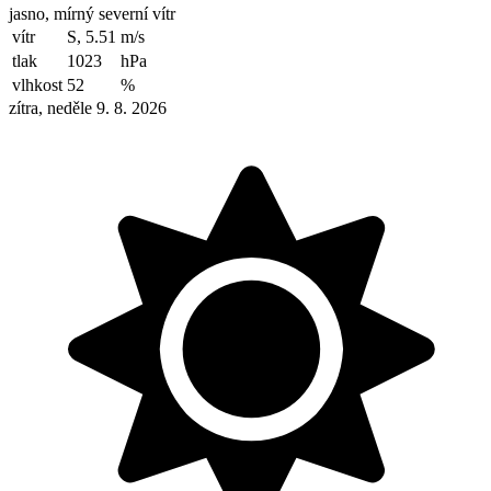
jasno, mírný severní vítr
vítr
S, 5.51
m/s
tlak
1023
hPa
vlhkost
52
%
zítra, neděle 9. 8. 2026