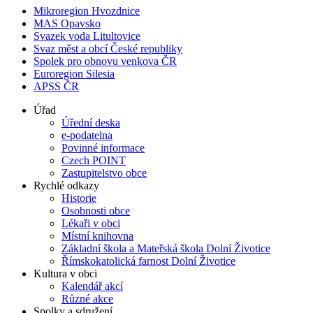
Mikroregion Hvozdnice
MAS Opavsko
Svazek voda Litultovice
Svaz měst a obcí České republiky
Spolek pro obnovu venkova ČR
Euroregion Silesia
APSS ČR
Úřad
Úřední deska
e-podatelna
Povinné informace
Czech POINT
Zastupitelstvo obce
Rychlé odkazy
Historie
Osobnosti obce
Lékaři v obci
Místní knihovna
Základní škola a Mateřská škola Dolní Životice
Římskokatolická farnost Dolní Životice
Kultura v obci
Kalendář akcí
Různé akce
Spolky a sdružení