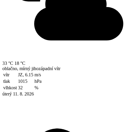
33 °C
18 °C
oblačno, mírný jihozápadní vítr
vítr
JZ, 6.15
m/s
tlak
1015
hPa
vlhkost
32
%
úterý 11. 8. 2026