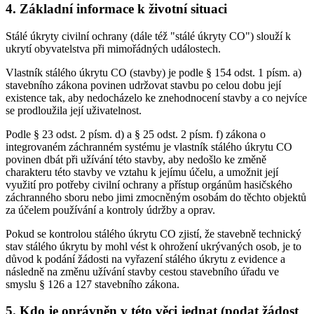
4. Základní informace k životní situaci
Stálé úkryty civilní ochrany (dále též "stálé úkryty CO") slouží k
ukrytí obyvatelstva při mimořádných událostech.
Vlastník stálého úkrytu CO (stavby) je podle § 154 odst. 1 písm. a)
stavebního zákona povinen udržovat stavbu po celou dobu její
existence tak, aby nedocházelo ke znehodnocení stavby a co nejvíce
se prodloužila její uživatelnost.
Podle § 23 odst. 2 písm. d) a § 25 odst. 2 písm. f) zákona o
integrovaném záchranném systému je vlastník stálého úkrytu CO
povinen dbát při užívání této stavby, aby nedošlo ke změně
charakteru této stavby ve vztahu k jejímu účelu, a umožnit její
využití pro potřeby civilní ochrany a přístup orgánům hasičského
záchranného sboru nebo jimi zmocněným osobám do těchto objektů
za účelem používání a kontroly údržby a oprav.
Pokud se kontrolou stálého úkrytu CO zjistí, že stavebně technický
stav stálého úkrytu by mohl vést k ohrožení ukrývaných osob, je to
důvod k podání žádosti na vyřazení stálého úkrytu z evidence a
následně na změnu užívání stavby cestou stavebního úřadu ve
smyslu § 126 a 127 stavebního zákona.
5. Kdo je oprávněn v této věci jednat (podat žádost