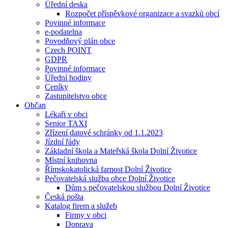
Úřední deska
Rozpočet příspěvkové organizace a svazků obcí
Povinné informace
e-podatelna
Povodňový plán obce
Czech POINT
GDPR
Povinné informace
Úřední hodiny
Ceníky
Zastupitelstvo obce
Občan
Lékaři v obci
Senior TAXI
Zřízení datové schránky od 1.1.2023
Jízdní řády
Základní škola a Mateřská škola Dolní Životice
Místní knihovna
Římskokatolická farnost Dolní Životice
Pečovatelská služba obce Dolní Životice
Dům s pečovatelskou službou Dolní Životice
Česká pošta
Katalog firem a služeb
Firmy v obci
Doprava