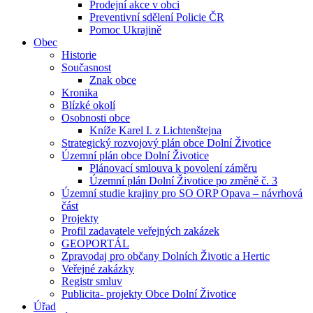
Prodejní akce v obci
Preventivní sdělení Policie ČR
Pomoc Ukrajině
Obec
Historie
Současnost
Znak obce
Kronika
Blízké okolí
Osobnosti obce
Kníže Karel I. z Lichtenštejna
Strategický rozvojový plán obce Dolní Životice
Územní plán obce Dolní Životice
Plánovací smlouva k povolení záměru
Územní plán Dolní Životice po změně č. 3
Územní studie krajiny pro SO ORP Opava – návrhová
část
Projekty
Profil zadavatele veřejných zakázek
GEOPORTÁL
Zpravodaj pro občany Dolních Životic a Hertic
Veřejné zakázky
Registr smluv
Publicita- projekty Obce Dolní Životice
Úřad