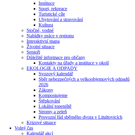
Instituce
Sport, rekreace
Turistické cíle
Ubytování a stravování
Kultura
Stočné, vodné
Nabídky práce v regionu
Interaktivní mapa
Životní situace
Senioři
Důležité informace pro občany
Kontakty na úřady a instituce v okolí
EKOLOGIE A ODPADY
Svozový kalendář
Sběr nebezpečných a velkoobjemových odpadů
2026
Zákony
Kompostujeme
Štěpkování
Lokální topeniště
Stromy a zeleň
Provozní řád sběrného dvora v Litultovicích
Krizové situace
Volný čas
Kalendář akcí