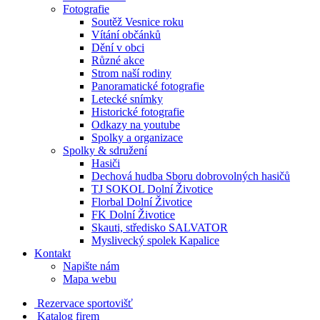
Fotografie
Soutěž Vesnice roku
Vítání občánků
Dění v obci
Různé akce
Strom naší rodiny
Panoramatické fotografie
Letecké snímky
Historické fotografie
Odkazy na youtube
Spolky a organizace
Spolky & sdružení
Hasiči
Dechová hudba Sboru dobrovolných hasičů
TJ SOKOL Dolní Životice
Florbal Dolní Životice
FK Dolní Životice
Skauti, středisko SALVATOR
Myslivecký spolek Kapalice
Kontakt
Napište nám
Mapa webu
Rezervace sportovišť
Katalog firem