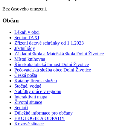
Bez časového omezení.
Občan
Lékaři v obci
Senior TAXI
Zřízení datové schránky od 1.1.2023
Jízdní řády
Základní škola a Mateřská škola Dolní Životice
Místní knihovna
Římskokatolická farnost Dolní Životice
Pečovatelská služba obce Dolní Životice
Česká pošta
Katalog firem a služeb
Stočné, vodné
Nabídky práce v regionu
Interaktivní mapa
Životní situace
Senioři
Důležité informace pro občany
EKOLOGIE A ODPADY
Krizové situace