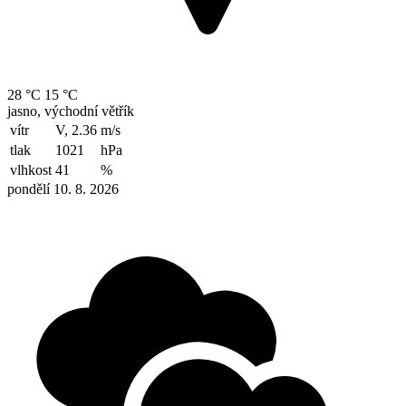
28 °C
15 °C
jasno, východní větřík
vítr
V, 2.36
m/s
tlak
1021
hPa
vlhkost
41
%
pondělí 10. 8. 2026