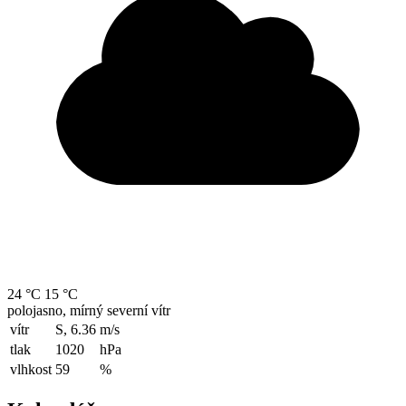
24 °C
15 °C
polojasno, mírný severní vítr
vítr
S, 6.36
m/s
tlak
1020
hPa
vlhkost
59
%