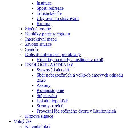
Instituce
Sport, rekreace
Turistické cíle
Ubytování a stravování
Kultura
Stočné, vodné
Nabídky práce v regionu
Interaktivní mapa
Životní situace
Senioři
Důležité informace pro občany
Kontakty na úřady a instituce v okolí
EKOLOGIE A ODPADY
Svozový kalendář
Sběr nebezpečných a velkoobjemových odpadů
2026
Zákony
Kompostujeme
Štěpkování
Lokální topeniště
Stromy a zeleň
Provozní řád sběrného dvora v Litultovicích
Krizové situace
Volný čas
Kalendář akcí