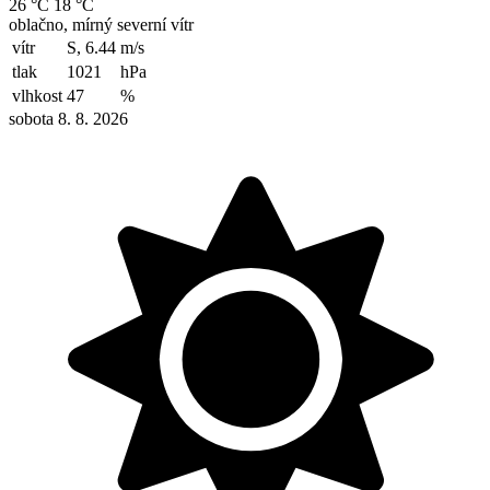
26 °C
18 °C
oblačno, mírný severní vítr
vítr
S, 6.44
m/s
tlak
1021
hPa
vlhkost
47
%
sobota 8. 8. 2026