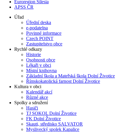
Euroregion Silesia
APSS ČR
Úřad
Úřední deska
e-podatelna
Povinné informace
Czech POINT
Zastupitelstvo obce
Rychlé odkazy
Historie
Osobnosti obce
Lékaři v obci
Místní knihovna
Základní škola a Mateřská škola Dolní Životice
Římskokatolická farnost Dolní Životice
Kultura v obci
Kalendář akcí
Různé akce
Spolky a sdružení
Hasiči
TJ SOKOL Dolní Životice
FK Dolní Životice
Skauti, středisko SALVATOR
Myslivecký spolek Kapalice