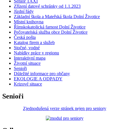
Senior TAXI
Zřízení datové schránky od 1.1.2023
Jízdní řády
Základní škola a Mateřská škola Dolní Životice
Místní knihovna
Římskokatolická farnost Dolní Životice
Pečovatelská služba obce Dolní Životice
Česká pošta
Katalog firem a služeb
Stočné, vodné
Nabídky práce v regionu
Interaktivní mapa
Životní situace
Senioři
Důležité informace pro občany
EKOLOGIE A ODPADY
Krizové situace
Senioři
Zjednodušená verze stránek nejen pro seniory