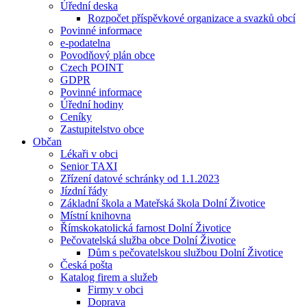
Úřední deska
Rozpočet příspěvkové organizace a svazků obcí
Povinné informace
e-podatelna
Povodňový plán obce
Czech POINT
GDPR
Povinné informace
Úřední hodiny
Ceníky
Zastupitelstvo obce
Občan
Lékaři v obci
Senior TAXI
Zřízení datové schránky od 1.1.2023
Jízdní řády
Základní škola a Mateřská škola Dolní Životice
Místní knihovna
Římskokatolická farnost Dolní Životice
Pečovatelská služba obce Dolní Životice
Dům s pečovatelskou službou Dolní Životice
Česká pošta
Katalog firem a služeb
Firmy v obci
Doprava