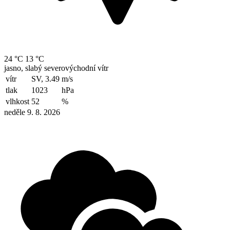
24 °C
13 °C
jasno, slabý severovýchodní vítr
vítr
SV, 3.49
m/s
tlak
1023
hPa
vlhkost
52
%
neděle 9. 8. 2026