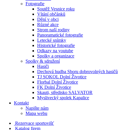
Fotografie
Soutěž Vesnice roku
Vítání občánků
Dění v obci
Různé akce
Strom naší rodiny
Panoramatické fotografie
Letecké snímky
Historické fotografie
Odkazy na youtube
Spolky a organizace
Spolky & sdružení
Hasiči
Dechová hudba Sboru dobrovolných hasičů
TJ SOKOL Dolní Životice
Florbal Dolní Životice
FK Dolní Životice
Skauti, středisko SALVATOR
Myslivecký spolek Kapalice
Kontakt
Napište nám
Mapa webu
Rezervace sportovišť
Katalog firem