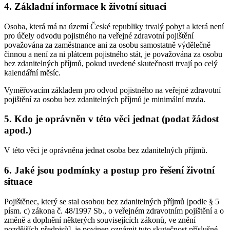
4. Základní informace k životní situaci
Osoba, která má na území České republiky trvalý pobyt a která není
pro účely odvodu pojistného na veřejné zdravotní pojištění
považována za zaměstnance ani za osobu samostatně výdělečně
činnou a není za ni plátcem pojistného stát, je považována za osobu
bez zdanitelných příjmů, pokud uvedené skutečnosti trvají po celý
kalendářní měsíc.
Vyměřovacím základem pro odvod pojistného na veřejné zdravotní
pojištění za osobu bez zdanitelných příjmů je minimální mzda.
5. Kdo je oprávněn v této věci jednat (podat žádost
apod.)
V této věci je oprávněna jednat osoba bez zdanitelných příjmů.
6. Jaké jsou podmínky a postup pro řešení životní
situace
Pojištěnec, který se stal osobou bez zdanitelných příjmů [podle § 5
písm. c) zákona č. 48/1997 Sb., o veřejném zdravotním pojištění a o
změně a doplnění některých souvisejících zákonů, ve znění
pozdějších předpisů], je povinen oznámit tuto skutečnost příslušné