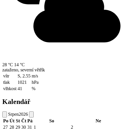
28 °C
14 °C
zataženo, severní větřík
vítr
S, 2.55
m/s
tlak
1021
hPa
vlhkost
41
%
Kalendář
Srpen
2026
Po
Út
St
Čt
Pá
So
Ne
27
28
29
30
31
1
2