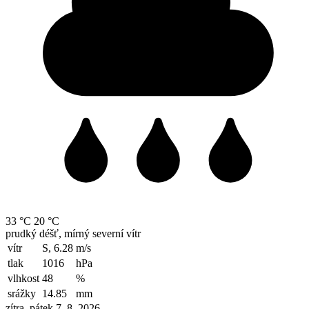
33 °C
20 °C
prudký déšť, mírný severní vítr
vítr
S, 6.28
m/s
tlak
1016
hPa
vlhkost
48
%
srážky
14.85
mm
zítra, pátek 7. 8. 2026