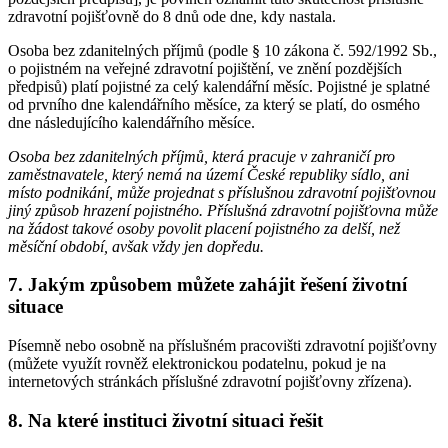
zdravotní pojišťovně do 8 dnů ode dne, kdy nastala.
Osoba bez zdanitelných příjmů (podle § 10 zákona č. 592/1992 Sb.,
o pojistném na veřejné zdravotní pojištění, ve znění pozdějších
předpisů) platí pojistné za celý kalendářní měsíc. Pojistné je splatné
od prvního dne kalendářního měsíce, za který se platí, do osmého
dne následujícího kalendářního měsíce.
Osoba bez zdanitelných příjmů, která pracuje v zahraničí pro
zaměstnavatele, který nemá na území České republiky sídlo, ani
místo podnikání, může projednat s příslušnou zdravotní pojišťovnou
jiný způsob hrazení pojistného. Příslušná zdravotní pojišťovna může
na žádost takové osoby povolit placení pojistného za delší, než
měsíční období, avšak vždy jen dopředu.
7. Jakým způsobem můžete zahájit řešení životní
situace
Písemně nebo osobně na příslušném pracovišti zdravotní pojišťovny
(můžete využít rovněž elektronickou podatelnu, pokud je na
internetových stránkách příslušné zdravotní pojišťovny zřízena).
8. Na které instituci životní situaci řešit