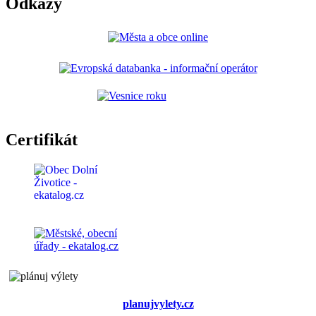
Odkazy
Certifikát
planujvylety.cz