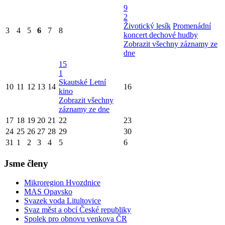
9
2
Životický lesík
Promenádní
3
4
5
6
7
8
koncert dechové hudby
Zobrazit všechny záznamy ze
dne
15
1
Skautské Letní
10
11
12
13
14
16
kino
Zobrazit všechny
záznamy ze dne
17
18
19
20
21
22
23
24
25
26
27
28
29
30
31
1
2
3
4
5
6
Jsme členy
Mikroregion Hvozdnice
MAS Opavsko
Svazek voda Litultovice
Svaz měst a obcí České republiky
Spolek pro obnovu venkova ČR