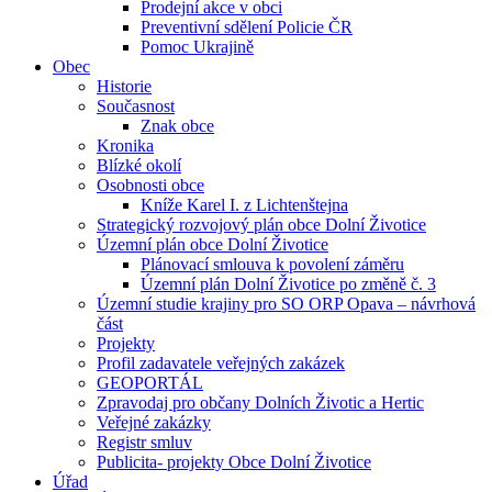
Prodejní akce v obci
Preventivní sdělení Policie ČR
Pomoc Ukrajině
Obec
Historie
Současnost
Znak obce
Kronika
Blízké okolí
Osobnosti obce
Kníže Karel I. z Lichtenštejna
Strategický rozvojový plán obce Dolní Životice
Územní plán obce Dolní Životice
Plánovací smlouva k povolení záměru
Územní plán Dolní Životice po změně č. 3
Územní studie krajiny pro SO ORP Opava – návrhová
část
Projekty
Profil zadavatele veřejných zakázek
GEOPORTÁL
Zpravodaj pro občany Dolních Životic a Hertic
Veřejné zakázky
Registr smluv
Publicita- projekty Obce Dolní Životice
Úřad