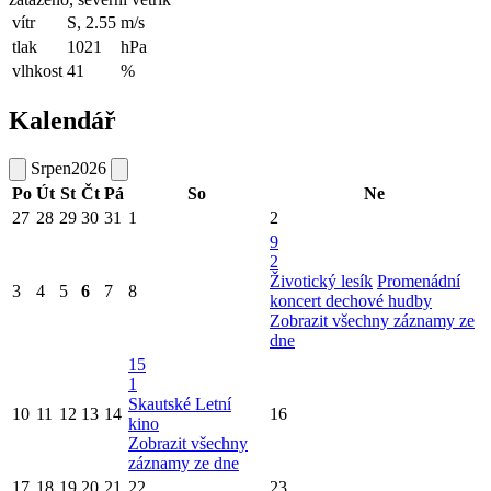
vítr
S, 2.55
m/s
tlak
1021
hPa
vlhkost
41
%
Kalendář
Srpen
2026
Po
Út
St
Čt
Pá
So
Ne
27
28
29
30
31
1
2
9
2
Životický lesík
Promenádní
3
4
5
6
7
8
koncert dechové hudby
Zobrazit všechny záznamy ze
dne
15
1
Skautské Letní
10
11
12
13
14
16
kino
Zobrazit všechny
záznamy ze dne
17
18
19
20
21
22
23