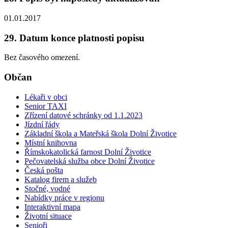
01.01.2017
29. Datum konce platnosti popisu
Bez časového omezení.
Občan
Lékaři v obci
Senior TAXI
Zřízení datové schránky od 1.1.2023
Jízdní řády
Základní škola a Mateřská škola Dolní Životice
Místní knihovna
Římskokatolická farnost Dolní Životice
Pečovatelská služba obce Dolní Životice
Česká pošta
Katalog firem a služeb
Stočné, vodné
Nabídky práce v regionu
Interaktivní mapa
Životní situace
Senioři