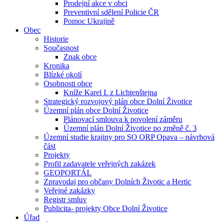
Prodejní akce v obci
Preventivní sdělení Policie ČR
Pomoc Ukrajině
Obec
Historie
Současnost
Znak obce
Kronika
Blízké okolí
Osobnosti obce
Kníže Karel I. z Lichtenštejna
Strategický rozvojový plán obce Dolní Životice
Územní plán obce Dolní Životice
Plánovací smlouva k povolení záměru
Územní plán Dolní Životice po změně č. 3
Územní studie krajiny pro SO ORP Opava – návrhová
část
Projekty
Profil zadavatele veřejných zakázek
GEOPORTÁL
Zpravodaj pro občany Dolních Životic a Hertic
Veřejné zakázky
Registr smluv
Publicita- projekty Obce Dolní Životice
Úřad