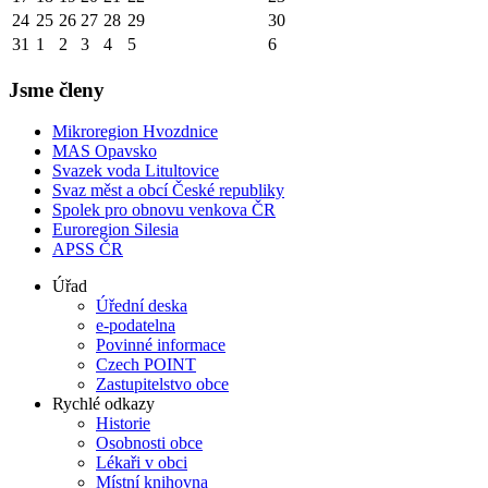
24
25
26
27
28
29
30
31
1
2
3
4
5
6
Jsme členy
Mikroregion Hvozdnice
MAS Opavsko
Svazek voda Litultovice
Svaz měst a obcí České republiky
Spolek pro obnovu venkova ČR
Euroregion Silesia
APSS ČR
Úřad
Úřední deska
e-podatelna
Povinné informace
Czech POINT
Zastupitelstvo obce
Rychlé odkazy
Historie
Osobnosti obce
Lékaři v obci
Místní knihovna