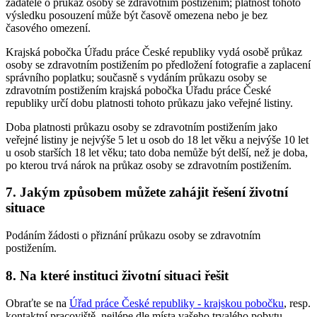
žadatele o průkaz osoby se zdravotním postižením; platnost tohoto
výsledku posouzení může být časově omezena nebo je bez
časového omezení.
Krajská pobočka Úřadu práce České republiky vydá osobě průkaz
osoby se zdravotním postižením po předložení fotografie a zaplacení
správního poplatku; současně s vydáním průkazu osoby se
zdravotním postižením krajská pobočka Úřadu práce České
republiky určí dobu platnosti tohoto průkazu jako veřejné listiny.
Doba platnosti průkazu osoby se zdravotním postižením jako
veřejné listiny je nejvýše 5 let u osob do 18 let věku a nejvýše 10 let
u osob starších 18 let věku; tato doba nemůže být delší, než je doba,
po kterou trvá nárok na průkaz osoby se zdravotním postižením.
7. Jakým způsobem můžete zahájit řešení životní
situace
Podáním žádosti o přiznání průkazu osoby se zdravotním
postižením.
8. Na které instituci životní situaci řešit
Obraťte se na
Úřad práce České republiky - krajskou pobočku
, resp.
kontaktní pracoviště, nejlépe dle místa vašeho trvalého pobytu.