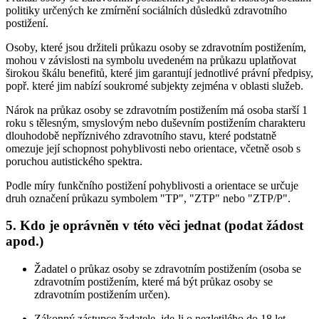
politiky určených ke zmírnění sociálních důsledků zdravotního
postižení.
Osoby, které jsou držiteli průkazu osoby se zdravotním postižením,
mohou v závislosti na symbolu uvedeném na průkazu uplatňovat
širokou škálu benefitů, které jim garantují jednotlivé právní předpisy,
popř. které jim nabízí soukromé subjekty zejména v oblasti služeb.
Nárok na průkaz osoby se zdravotním postižením má osoba starší 1
roku s tělesným, smyslovým nebo duševním postižením charakteru
dlouhodobě nepříznivého zdravotního stavu, které podstatně
omezuje její schopnost pohyblivosti nebo orientace, včetně osob s
poruchou autistického spektra.
Podle míry funkčního postižení pohyblivosti a orientace se určuje
druh označení průkazu symbolem "TP", "ZTP" nebo "ZTP/P".
5. Kdo je oprávněn v této věci jednat (podat žádost
apod.)
Žadatel o průkaz osoby se zdravotním postižením (osoba se
zdravotním postižením, které má být průkaz osoby se
zdravotním postižením určen).
Zákonný zástupce žadatele, jde-li o nezletilého do 18 let.