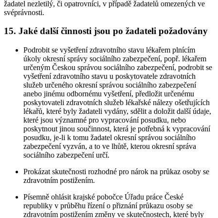
žadatel nezletilý, či opatrovníci, v případě žadatelů omezených ve
svéprávnosti.
15. Jaké další činnosti jsou po žadateli požadovány
Podrobit se vyšetření zdravotního stavu lékařem plnícím
úkoly okresní správy sociálního zabezpečení, popř. lékařem
určeným Českou správou sociálního zabezpečení, podrobit se
vyšetření zdravotního stavu u poskytovatele zdravotních
služeb určeného okresní správou sociálního zabezpečení
anebo jinému odbornému vyšetření, předložit určenému
poskytovateli zdravotních služeb lékařské nálezy ošetřujících
lékařů, které byly žadateli vydány, sdělit a doložit další údaje,
které jsou významné pro vypracování posudku, nebo
poskytnout jinou součinnost, která je potřebná k vypracování
posudku, je-li k tomu žadatel okresní správou sociálního
zabezpečení vyzván, a to ve lhůtě, kterou okresní správa
sociálního zabezpečení určí.
Prokázat skutečnosti rozhodné pro nárok na průkaz osoby se
zdravotním postižením.
Písemně ohlásit krajské pobočce Úřadu práce České
republiky v průběhu řízení o přiznání průkazu osoby se
zdravotním postižením změny ve skutečnostech, které byly