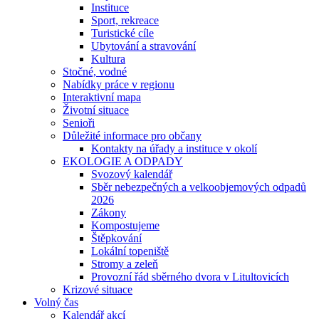
Instituce
Sport, rekreace
Turistické cíle
Ubytování a stravování
Kultura
Stočné, vodné
Nabídky práce v regionu
Interaktivní mapa
Životní situace
Senioři
Důležité informace pro občany
Kontakty na úřady a instituce v okolí
EKOLOGIE A ODPADY
Svozový kalendář
Sběr nebezpečných a velkoobjemových odpadů
2026
Zákony
Kompostujeme
Štěpkování
Lokální topeniště
Stromy a zeleň
Provozní řád sběrného dvora v Litultovicích
Krizové situace
Volný čas
Kalendář akcí