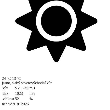
24 °C
13 °C
jasno, slabý severovýchodní vítr
vítr
SV, 3.49
m/s
tlak
1023
hPa
vlhkost
52
%
neděle 9. 8. 2026