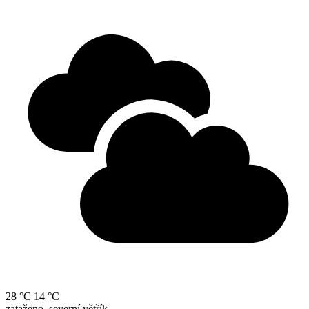
28 °C
14 °C
zataženo, severní větřík