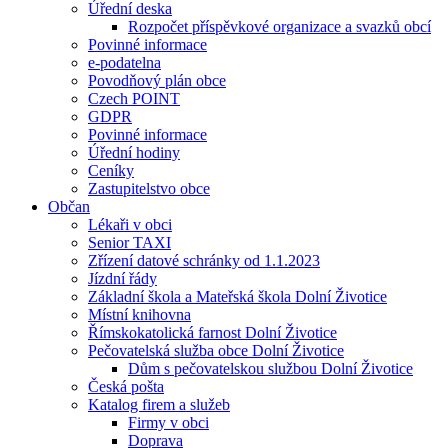
Úřední deska
Rozpočet příspěvkové organizace a svazků obcí
Povinné informace
e-podatelna
Povodňový plán obce
Czech POINT
GDPR
Povinné informace
Úřední hodiny
Ceníky
Zastupitelstvo obce
Občan
Lékaři v obci
Senior TAXI
Zřízení datové schránky od 1.1.2023
Jízdní řády
Základní škola a Mateřská škola Dolní Životice
Místní knihovna
Římskokatolická farnost Dolní Životice
Pečovatelská služba obce Dolní Životice
Dům s pečovatelskou službou Dolní Životice
Česká pošta
Katalog firem a služeb
Firmy v obci
Doprava