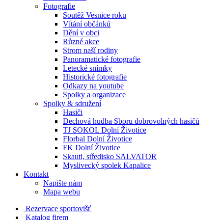
Fotografie
Soutěž Vesnice roku
Vítání občánků
Dění v obci
Různé akce
Strom naší rodiny
Panoramatické fotografie
Letecké snímky
Historické fotografie
Odkazy na youtube
Spolky a organizace
Spolky & sdružení
Hasiči
Dechová hudba Sboru dobrovolných hasičů
TJ SOKOL Dolní Životice
Florbal Dolní Životice
FK Dolní Životice
Skauti, středisko SALVATOR
Myslivecký spolek Kapalice
Kontakt
Napište nám
Mapa webu
Rezervace sportovišť
Katalog firem