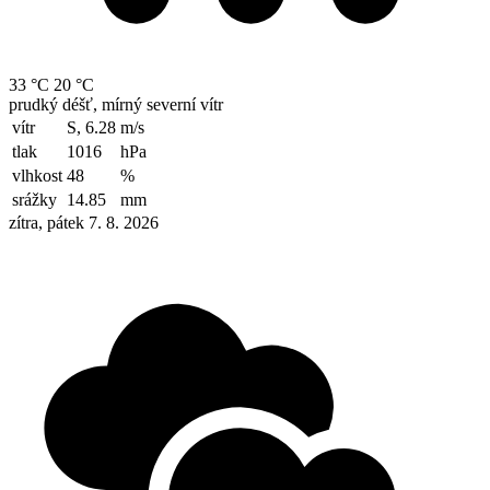
33 °C
20 °C
prudký déšť, mírný severní vítr
vítr
S, 6.28
m/s
tlak
1016
hPa
vlhkost
48
%
srážky
14.85
mm
zítra, pátek 7. 8. 2026