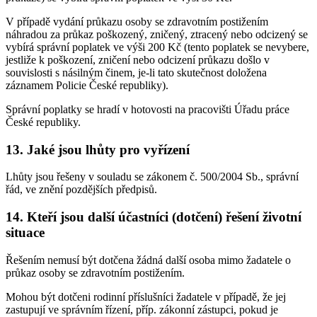
V případě vydání průkazu osoby se zdravotním postižením
náhradou za průkaz poškozený, zničený, ztracený nebo odcizený se
vybírá správní poplatek ve výši 200 Kč (tento poplatek se nevybere,
jestliže k poškození, zničení nebo odcizení průkazu došlo v
souvislosti s násilným činem, je-li tato skutečnost doložena
záznamem Policie České republiky).
Správní poplatky se hradí v hotovosti na pracovišti Úřadu práce
České republiky.
13. Jaké jsou lhůty pro vyřízení
Lhůty jsou řešeny v souladu se zákonem č. 500/2004 Sb., správní
řád, ve znění pozdějších předpisů.
14. Kteří jsou další účastníci (dotčení) řešení životní
situace
Řešením nemusí být dotčena žádná další osoba mimo žadatele o
průkaz osoby se zdravotním postižením.
Mohou být dotčeni rodinní příslušníci žadatele v případě, že jej
zastupují ve správním řízení, příp. zákonní zástupci, pokud je