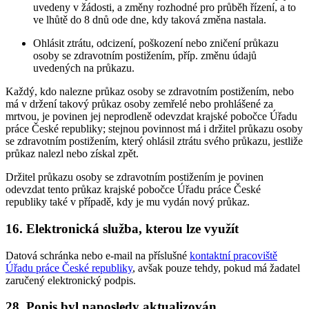
uvedeny v žádosti, a změny rozhodné pro průběh řízení, a to
ve lhůtě do 8 dnů ode dne, kdy taková změna nastala.
Ohlásit ztrátu, odcizení, poškození nebo zničení průkazu
osoby se zdravotním postižením, příp. změnu údajů
uvedených na průkazu.
Každý, kdo nalezne průkaz osoby se zdravotním postižením, nebo
má v držení takový průkaz osoby zemřelé nebo prohlášené za
mrtvou, je povinen jej neprodleně odevzdat krajské pobočce Úřadu
práce České republiky; stejnou povinnost má i držitel průkazu osoby
se zdravotním postižením, který ohlásil ztrátu svého průkazu, jestliže
průkaz nalezl nebo získal zpět.
Držitel průkazu osoby se zdravotním postižením je povinen
odevzdat tento průkaz krajské pobočce Úřadu práce České
republiky také v případě, kdy je mu vydán nový průkaz.
16. Elektronická služba, kterou lze využít
Datová schránka nebo e-mail na příslušné
kontaktní pracoviště
Úřadu práce České republiky
, avšak pouze tehdy, pokud má žadatel
zaručený elektronický podpis.
28. Popis byl naposledy aktualizován