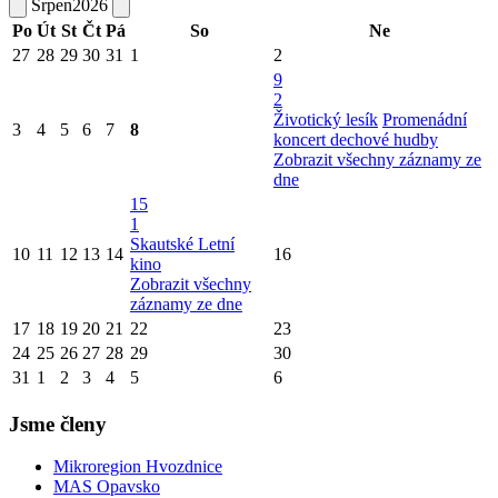
Srpen
2026
Po
Út
St
Čt
Pá
So
Ne
27
28
29
30
31
1
2
9
2
Životický lesík
Promenádní
3
4
5
6
7
8
koncert dechové hudby
Zobrazit všechny záznamy ze
dne
15
1
Skautské Letní
10
11
12
13
14
16
kino
Zobrazit všechny
záznamy ze dne
17
18
19
20
21
22
23
24
25
26
27
28
29
30
31
1
2
3
4
5
6
Jsme členy
Mikroregion Hvozdnice
MAS Opavsko