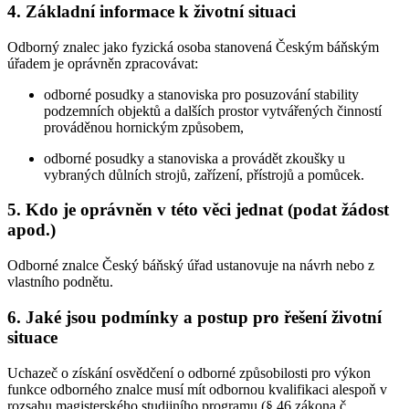
4. Základní informace k životní situaci
Odborný znalec jako fyzická osoba stanovená Českým báňským
úřadem je oprávněn zpracovávat:
odborné posudky a stanoviska pro posuzování stability
podzemních objektů a dalších prostor vytvářených činností
prováděnou hornickým způsobem,
odborné posudky a stanoviska a provádět zkoušky u
vybraných důlních strojů, zařízení, přístrojů a pomůcek.
5. Kdo je oprávněn v této věci jednat (podat žádost
apod.)
Odborné znalce Český báňský úřad ustanovuje na návrh nebo z
vlastního podnětu.
6. Jaké jsou podmínky a postup pro řešení životní
situace
Uchazeč o získání osvědčení o odborné způsobilosti pro výkon
funkce odborného znalce musí mít odbornou kvalifikaci alespoň v
rozsahu magisterského studijního programu (§ 46 zákona č.