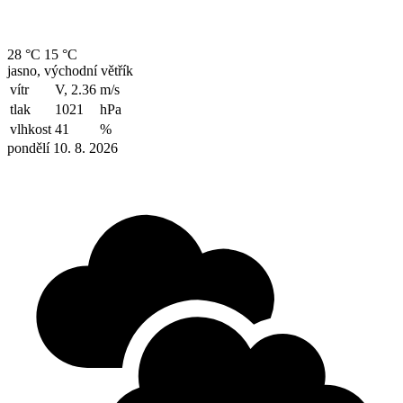
28 °C
15 °C
jasno, východní větřík
vítr
V, 2.36
m/s
tlak
1021
hPa
vlhkost
41
%
pondělí 10. 8. 2026