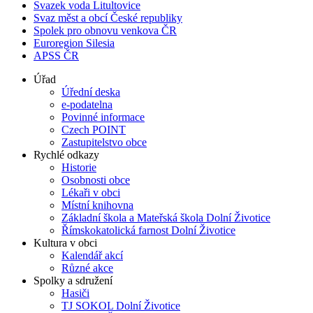
Svazek voda Litultovice
Svaz měst a obcí České republiky
Spolek pro obnovu venkova ČR
Euroregion Silesia
APSS ČR
Úřad
Úřední deska
e-podatelna
Povinné informace
Czech POINT
Zastupitelstvo obce
Rychlé odkazy
Historie
Osobnosti obce
Lékaři v obci
Místní knihovna
Základní škola a Mateřská škola Dolní Životice
Římskokatolická farnost Dolní Životice
Kultura v obci
Kalendář akcí
Různé akce
Spolky a sdružení
Hasiči
TJ SOKOL Dolní Životice