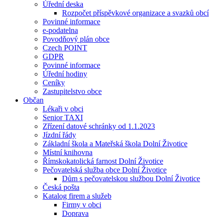
Úřední deska
Rozpočet příspěvkové organizace a svazků obcí
Povinné informace
e-podatelna
Povodňový plán obce
Czech POINT
GDPR
Povinné informace
Úřední hodiny
Ceníky
Zastupitelstvo obce
Občan
Lékaři v obci
Senior TAXI
Zřízení datové schránky od 1.1.2023
Jízdní řády
Základní škola a Mateřská škola Dolní Životice
Místní knihovna
Římskokatolická farnost Dolní Životice
Pečovatelská služba obce Dolní Životice
Dům s pečovatelskou službou Dolní Životice
Česká pošta
Katalog firem a služeb
Firmy v obci
Doprava