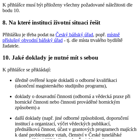
K přihlášce musí být přiloženy všechny požadované náležitosti dle
bodu 10.
8. Na které instituci životní situaci řešit
Přihlášku je třeba podat na
Český báňský úřad
, popř.
místně
příslušný obvodní báňský úřad
- tj. dle místa trvalého bydliště
žadatele.
10. Jaké doklady je nutné mít s sebou
K přihlášce se přikládají:
úředně ověřené kopie dokladů o odborné kvalifikaci
(ukončení magisterského studijního programu),
doklady o dosavadní činnosti (odborná a vědecká praxe při
hornické činnosti nebo činnosti prováděné hornickým
způsobem) a
další doklady (např. jiné odborné způsobilosti, doporučení
institucí a organizací, výčet vědeckých publikací,
přednášková činnost, účast v grantových programech majících
k dané problematice vztah, členství v České tunelářské