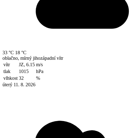
33 °C
18 °C
oblačno, mírný jihozápadní vítr
vítr
JZ, 6.15
m/s
tlak
1015
hPa
vlhkost
32
%
úterý 11. 8. 2026