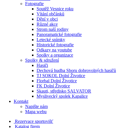
Fotografie
Soutěž Vesnice roku
Vítání občánků
Dění v obci
Různé akce
Strom naší rodiny
Panoramatické fotografie
Letecké snímky
Historické fotografie
Odkazy na youtube
Spolky a organizace
Spolky & sdružení
Hasiči
Dechová hudba Sboru dobrovolných hasičů
TJ SOKOL Dolní Životice
Florbal Dolní Životice
FK Dolní Životice
Skauti, středisko SALVATOR
Myslivecký spolek Kapalice
Kontakt
Napište nám
Mapa webu
Rezervace sportovišť
Katalog firem