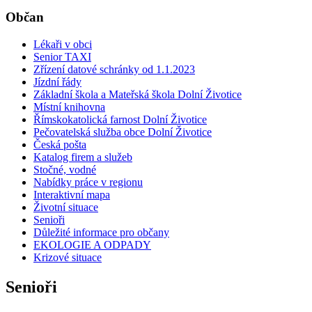
Občan
Lékaři v obci
Senior TAXI
Zřízení datové schránky od 1.1.2023
Jízdní řády
Základní škola a Mateřská škola Dolní Životice
Místní knihovna
Římskokatolická farnost Dolní Životice
Pečovatelská služba obce Dolní Životice
Česká pošta
Katalog firem a služeb
Stočné, vodné
Nabídky práce v regionu
Interaktivní mapa
Životní situace
Senioři
Důležité informace pro občany
EKOLOGIE A ODPADY
Krizové situace
Senioři