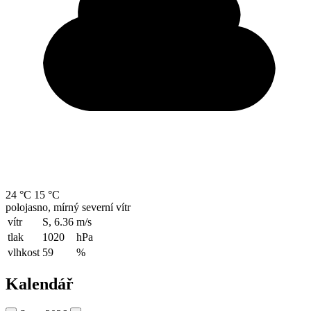
24 °C
15 °C
polojasno, mírný severní vítr
vítr
S, 6.36
m/s
tlak
1020
hPa
vlhkost
59
%
Kalendář