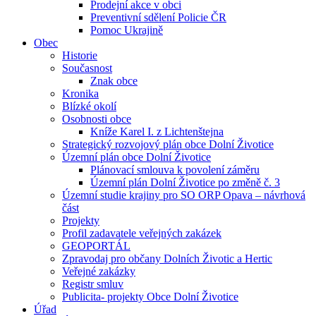
Prodejní akce v obci
Preventivní sdělení Policie ČR
Pomoc Ukrajině
Obec
Historie
Současnost
Znak obce
Kronika
Blízké okolí
Osobnosti obce
Kníže Karel I. z Lichtenštejna
Strategický rozvojový plán obce Dolní Životice
Územní plán obce Dolní Životice
Plánovací smlouva k povolení záměru
Územní plán Dolní Životice po změně č. 3
Územní studie krajiny pro SO ORP Opava – návrhová
část
Projekty
Profil zadavatele veřejných zakázek
GEOPORTÁL
Zpravodaj pro občany Dolních Životic a Hertic
Veřejné zakázky
Registr smluv
Publicita- projekty Obce Dolní Životice
Úřad