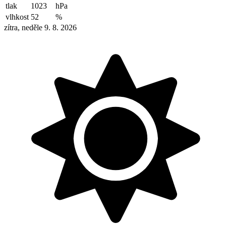
tlak
1023
hPa
vlhkost
52
%
zítra, neděle 9. 8. 2026