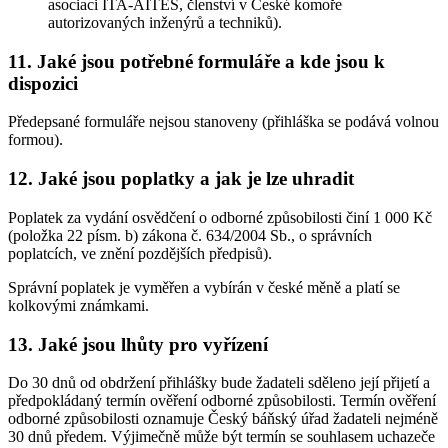
asociaci ITA-AITES, členství v České komoře
autorizovaných inženýrů a techniků).
11. Jaké jsou potřebné formuláře a kde jsou k
dispozici
Předepsané formuláře nejsou stanoveny (přihláška se podává volnou
formou).
12. Jaké jsou poplatky a jak je lze uhradit
Poplatek za vydání osvědčení o odborné způsobilosti činí 1 000 Kč
(položka 22 písm. b) zákona č. 634/2004 Sb., o správních
poplatcích, ve znění pozdějších předpisů).
Správní poplatek je vyměřen a vybírán v české měně a platí se
kolkovými známkami.
13. Jaké jsou lhůty pro vyřízení
Do 30 dnů od obdržení přihlášky bude žadateli sděleno její přijetí a
předpokládaný termín ověření odborné způsobilosti. Termín ověření
odborné způsobilosti oznamuje Český báňský úřad žadateli nejméně
30 dnů předem. Výjimečně může být termín se souhlasem uchazeče