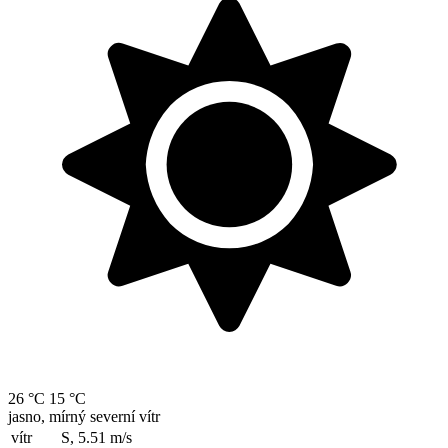
26 °C
15 °C
jasno, mírný severní vítr
vítr
S, 5.51
m/s