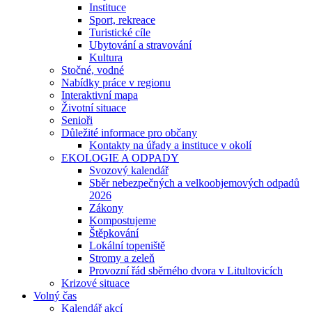
Instituce
Sport, rekreace
Turistické cíle
Ubytování a stravování
Kultura
Stočné, vodné
Nabídky práce v regionu
Interaktivní mapa
Životní situace
Senioři
Důležité informace pro občany
Kontakty na úřady a instituce v okolí
EKOLOGIE A ODPADY
Svozový kalendář
Sběr nebezpečných a velkoobjemových odpadů
2026
Zákony
Kompostujeme
Štěpkování
Lokální topeniště
Stromy a zeleň
Provozní řád sběrného dvora v Litultovicích
Krizové situace
Volný čas
Kalendář akcí