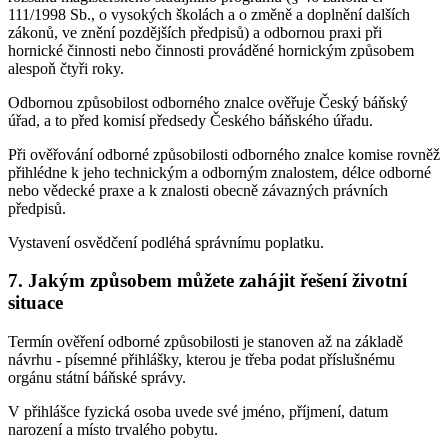
111/1998 Sb., o vysokých školách a o změně a doplnění dalších
zákonů, ve znění pozdějších předpisů) a odbornou praxi při
hornické činnosti nebo činnosti prováděné hornickým způsobem
alespoň čtyři roky.
Odbornou způsobilost odborného znalce ověřuje Český báňský
úřad, a to před komisí předsedy Českého báňského úřadu.
Při ověřování odborné způsobilosti odborného znalce komise rovněž
přihlédne k jeho technickým a odborným znalostem, délce odborné
nebo vědecké praxe a k znalosti obecně závazných právních
předpisů.
Vystavení osvědčení podléhá správnímu poplatku.
7. Jakým způsobem můžete zahájit řešení životní
situace
Termín ověření odborné způsobilosti je stanoven až na základě
návrhu - písemné přihlášky, kterou je třeba podat příslušnému
orgánu státní báňské správy.
V přihlášce fyzická osoba uvede své jméno, příjmení, datum
narození a místo trvalého pobytu.