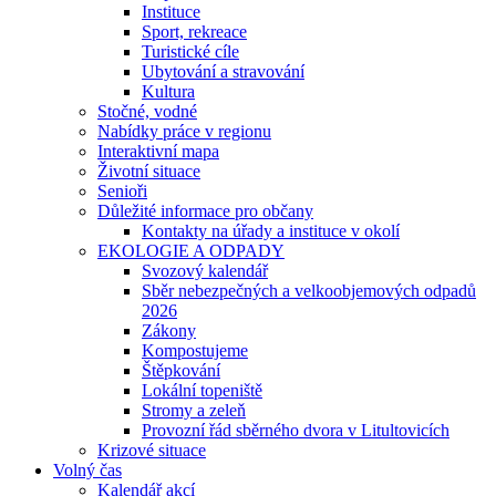
Instituce
Sport, rekreace
Turistické cíle
Ubytování a stravování
Kultura
Stočné, vodné
Nabídky práce v regionu
Interaktivní mapa
Životní situace
Senioři
Důležité informace pro občany
Kontakty na úřady a instituce v okolí
EKOLOGIE A ODPADY
Svozový kalendář
Sběr nebezpečných a velkoobjemových odpadů
2026
Zákony
Kompostujeme
Štěpkování
Lokální topeniště
Stromy a zeleň
Provozní řád sběrného dvora v Litultovicích
Krizové situace
Volný čas
Kalendář akcí