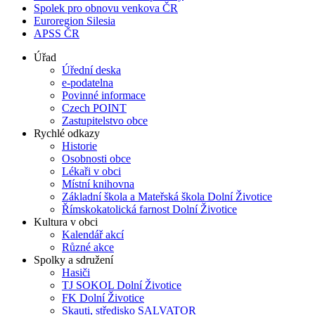
Spolek pro obnovu venkova ČR
Euroregion Silesia
APSS ČR
Úřad
Úřední deska
e-podatelna
Povinné informace
Czech POINT
Zastupitelstvo obce
Rychlé odkazy
Historie
Osobnosti obce
Lékaři v obci
Místní knihovna
Základní škola a Mateřská škola Dolní Životice
Římskokatolická farnost Dolní Životice
Kultura v obci
Kalendář akcí
Různé akce
Spolky a sdružení
Hasiči
TJ SOKOL Dolní Životice
FK Dolní Životice
Skauti, středisko SALVATOR