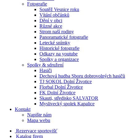
Fotografie
Soutěž Vesnice roku
Vítání občánků
Dění v obci
Různé akce
Strom naší rodiny
Panoramatické fotografie
Letecké snímky
Historické fotografie
Odkazy na youtube
Spolky a organizace
Spolky & sdružení
Hasiči
Dechová hudba Sboru dobrovolných hasičů
TJ SOKOL Dolní Životice
Florbal Dolní Životice
FK Dolní Životice
Skauti, středisko SALVATOR
Myslivecký spolek Kapalice
Kontakt
Napište nám
Mapa webu
Rezervace sportovišť
Katalog firem