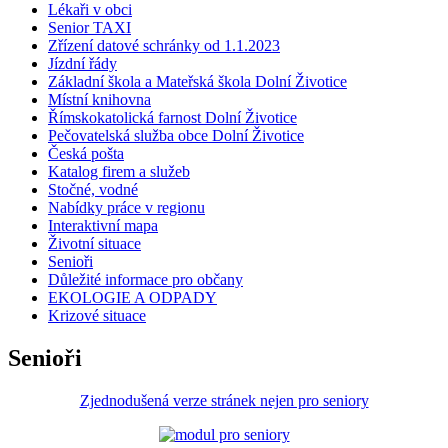
Lékaři v obci
Senior TAXI
Zřízení datové schránky od 1.1.2023
Jízdní řády
Základní škola a Mateřská škola Dolní Životice
Místní knihovna
Římskokatolická farnost Dolní Životice
Pečovatelská služba obce Dolní Životice
Česká pošta
Katalog firem a služeb
Stočné, vodné
Nabídky práce v regionu
Interaktivní mapa
Životní situace
Senioři
Důležité informace pro občany
EKOLOGIE A ODPADY
Krizové situace
Senioři
Zjednodušená verze stránek nejen pro seniory