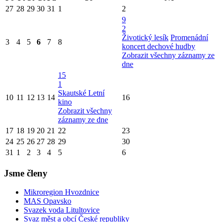
27
28
29
30
31
1
2
9
2
Životický lesík
Promenádní
3
4
5
6
7
8
koncert dechové hudby
Zobrazit všechny záznamy ze
dne
15
1
Skautské Letní
10
11
12
13
14
16
kino
Zobrazit všechny
záznamy ze dne
17
18
19
20
21
22
23
24
25
26
27
28
29
30
31
1
2
3
4
5
6
Jsme členy
Mikroregion Hvozdnice
MAS Opavsko
Svazek voda Litultovice
Svaz měst a obcí České republiky