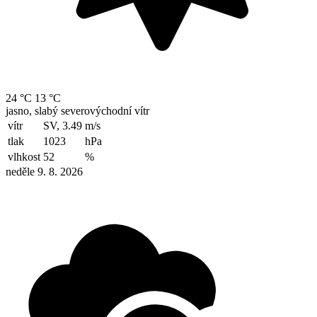
24 °C
13 °C
jasno, slabý severovýchodní vítr
vítr
SV, 3.49
m/s
tlak
1023
hPa
vlhkost
52
%
neděle 9. 8. 2026