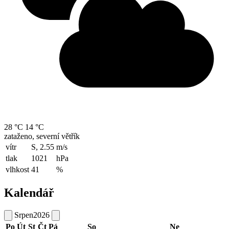
28 °C
14 °C
zataženo, severní větřík
vítr
S, 2.55
m/s
tlak
1021
hPa
vlhkost
41
%
Kalendář
Srpen
2026
Po
Út
St
Čt
Pá
So
Ne