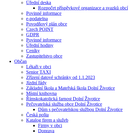
Úřední deska
Rozpočet příspěvkové organizace a svazků obcí
Povinné informace
e-podatelna
Povodňový plán obce
Czech POINT
GDPR
Povinné informace
Úřední hodiny
Ceníky
Zastupitelstvo obce
Občan
Lékaři v obci
Senior TAXI
Zřízení datové schránky od 1.1.2023
Jízdní řády
Základní škola a Mateřská škola Dolní Životice
Místní knihovna
Římskokatolická farnost Dolní Životice
Pečovatelská služba obce Dolní Životice
Dům s pečovatelskou službou Dolní Životice
Česká pošta
Katalog firem a služeb
Firmy v obci
Doprava