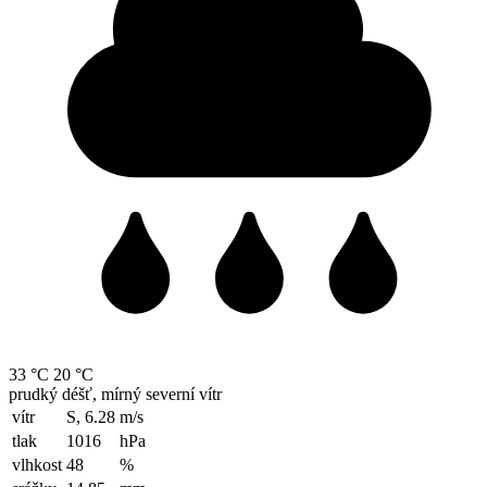
33 °C
20 °C
prudký déšť, mírný severní vítr
vítr
S, 6.28
m/s
tlak
1016
hPa
vlhkost
48
%