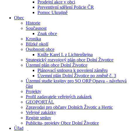
Prodejní akce v obci
Preventivní sdělení Policie ČR
Pomoc Ukrajině
Obec
Historie
Současnost
Znak obce
Kronika
Blízké okolí
Osobnosti obce
Kníže Karel I. z Lichtenštejna
Strategický rozvojový plán obce Dolní Životice
Územní plán obce Dolní Životice
Plánovací smlouva k povolení záměru
Územní plán Dolní Životice po změně č. 3
Územní studie krajiny pro SO ORP Opava – návrhová
část
Projekty
Profil zadavatele veřejných zakázek
GEOPORTÁL
Zpravodaj pro občany Dolních Životic a Hertic
Veřejné zakázky
Registr smluv
Publicita- projekty Obce Dolní Životice
Úřad