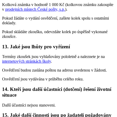
Kolková známka v hodnotě 1 000 Kč (kolkovou známku zakoupíte
v
prodejních místech České pošty, s.p.
).
Pokud žádáte o vydání osvědčení, zašlete kolek spolu s ostatními
doklady.
Pokud skládáte zkoušku, odevzdáte kolek po úspěšně vykonané
zkoušce.
13. Jaké jsou lhůty pro vyřízení
Termíny zkoušek jsou vyhlašovány pololetně a naleznete je na
internetových stránkách školy
.
Osvědčení budou zaslána poštou na adresu uvedenou v žádosti.
Osvědčení jsou vydávána v průběhu celého roku.
14. Kteří jsou další účastníci (dotčení) řešení životní
situace
Další účastníci nejsou stanoveni.
15. Jaké další činnosti jsou po žadateli požadovány