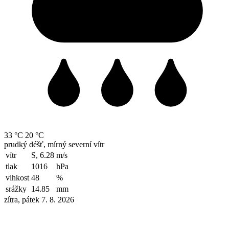
33 °C
20 °C
prudký déšť, mírný severní vítr
vítr
S, 6.28
m/s
tlak
1016
hPa
vlhkost
48
%
srážky
14.85
mm
zítra, pátek 7. 8. 2026