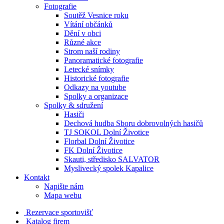
Fotografie
Soutěž Vesnice roku
Vítání občánků
Dění v obci
Různé akce
Strom naší rodiny
Panoramatické fotografie
Letecké snímky
Historické fotografie
Odkazy na youtube
Spolky a organizace
Spolky & sdružení
Hasiči
Dechová hudba Sboru dobrovolných hasičů
TJ SOKOL Dolní Životice
Florbal Dolní Životice
FK Dolní Životice
Skauti, středisko SALVATOR
Myslivecký spolek Kapalice
Kontakt
Napište nám
Mapa webu
Rezervace sportovišť
Katalog firem