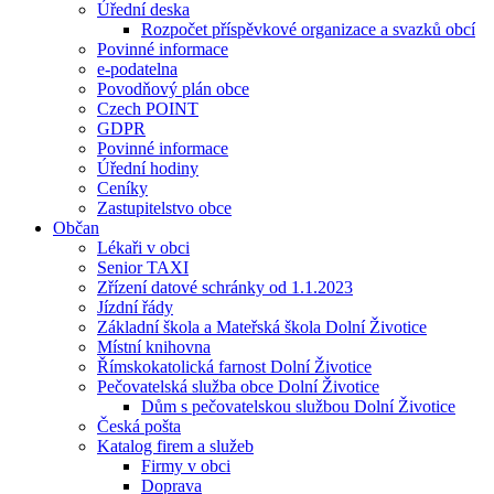
Úřední deska
Rozpočet příspěvkové organizace a svazků obcí
Povinné informace
e-podatelna
Povodňový plán obce
Czech POINT
GDPR
Povinné informace
Úřední hodiny
Ceníky
Zastupitelstvo obce
Občan
Lékaři v obci
Senior TAXI
Zřízení datové schránky od 1.1.2023
Jízdní řády
Základní škola a Mateřská škola Dolní Životice
Místní knihovna
Římskokatolická farnost Dolní Životice
Pečovatelská služba obce Dolní Životice
Dům s pečovatelskou službou Dolní Životice
Česká pošta
Katalog firem a služeb
Firmy v obci
Doprava