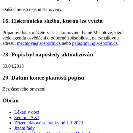
Další činnosti nejsou stanoveny.
16. Elektronická služba, kterou lze využít
Případný dotaz můžete zaslat - knihovnici Ivaně Mechlové, která
vede agendu osvědčení o odborné způsobilosti, na e-mailovou
adresu:
mechlova@sospofm.cz
nebo
paragraf11@sospofm.cz
.
28. Popis byl naposledy aktualizován
30.04.2018
29. Datum konce platnosti popisu
Bez časového omezení.
Občan
Lékaři v obci
Senior TAXI
Zřízení datové schránky od 1.1.2023
Jízdní řády