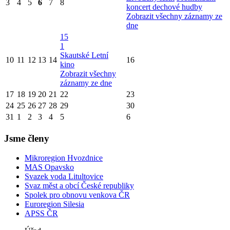
3
4
5
6
7
8
koncert dechové hudby
Zobrazit všechny záznamy ze
dne
15
1
Skautské Letní
10
11
12
13
14
16
kino
Zobrazit všechny
záznamy ze dne
17
18
19
20
21
22
23
24
25
26
27
28
29
30
31
1
2
3
4
5
6
Jsme členy
Mikroregion Hvozdnice
MAS Opavsko
Svazek voda Litultovice
Svaz měst a obcí České republiky
Spolek pro obnovu venkova ČR
Euroregion Silesia
APSS ČR