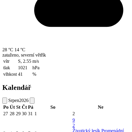
28 °C
14 °C
zataženo, severní větřík
vítr
S, 2.55
m/s
tlak
1021
hPa
vlhkost
41
%
Kalendář
Srpen
2026
Po
Út
St
Čt
Pá
So
Ne
27
28
29
30
31
1
2
9
2
Životický lesík
Promenádní