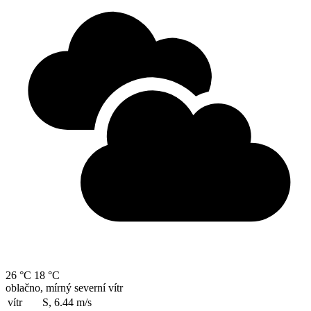
26 °C
18 °C
oblačno, mírný severní vítr
vítr
S, 6.44
m/s