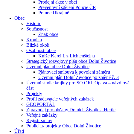
Prodejní akce v obci
Preventivní sdělení Policie ČR
Pomoc Ukrajině
Obec
Historie
Současnost
Znak obce
Kronika
Blízké okolí
Osobnosti obce
Kníže Karel I. z Lichtenštejna
Strategický rozvojový plán obce Dolní Životice
Územní plán obce Dolní Životice
Plánovací smlouva k povolení záměru
Územní plán Dolní Životice po změně č. 3
Územní studie krajiny pro SO ORP Opava – návrhová
část
Projekty
Profil zadavatele veřejných zakázek
GEOPORTÁL
Zpravodaj pro občany Dolních Životic a Hertic
Veřejné zakázky
Registr smluv
Publicita- projekty Obce Dolní Životice
Úřad