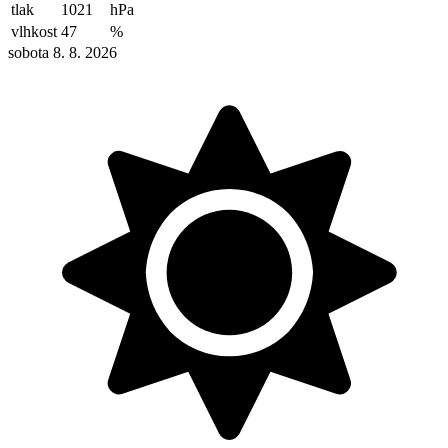
tlak
1021
hPa
vlhkost
47
%
sobota 8. 8. 2026