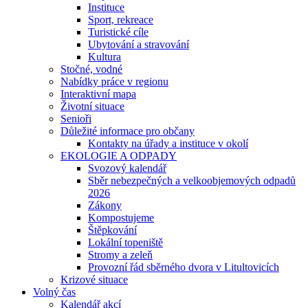
Instituce
Sport, rekreace
Turistické cíle
Ubytování a stravování
Kultura
Stočné, vodné
Nabídky práce v regionu
Interaktivní mapa
Životní situace
Senioři
Důležité informace pro občany
Kontakty na úřady a instituce v okolí
EKOLOGIE A ODPADY
Svozový kalendář
Sběr nebezpečných a velkoobjemových odpadů
2026
Zákony
Kompostujeme
Štěpkování
Lokální topeniště
Stromy a zeleň
Provozní řád sběrného dvora v Litultovicích
Krizové situace
Volný čas
Kalendář akcí