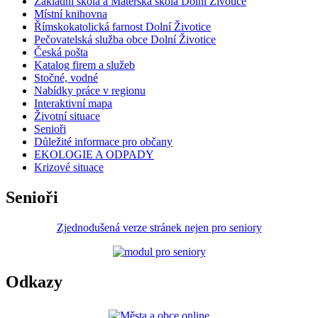
Základní škola a Mateřská škola Dolní Životice
Místní knihovna
Římskokatolická farnost Dolní Životice
Pečovatelská služba obce Dolní Životice
Česká pošta
Katalog firem a služeb
Stočné, vodné
Nabídky práce v regionu
Interaktivní mapa
Životní situace
Senioři
Důležité informace pro občany
EKOLOGIE A ODPADY
Krizové situace
Senioři
Zjednodušená verze stránek nejen pro seniory
Odkazy