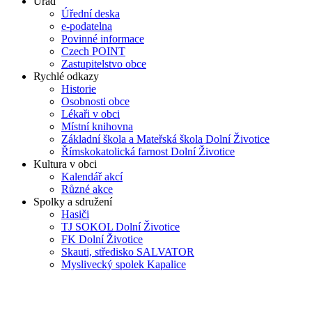
Úřad
Úřední deska
e-podatelna
Povinné informace
Czech POINT
Zastupitelstvo obce
Rychlé odkazy
Historie
Osobnosti obce
Lékaři v obci
Místní knihovna
Základní škola a Mateřská škola Dolní Životice
Římskokatolická farnost Dolní Životice
Kultura v obci
Kalendář akcí
Různé akce
Spolky a sdružení
Hasiči
TJ SOKOL Dolní Životice
FK Dolní Životice
Skauti, středisko SALVATOR
Myslivecký spolek Kapalice