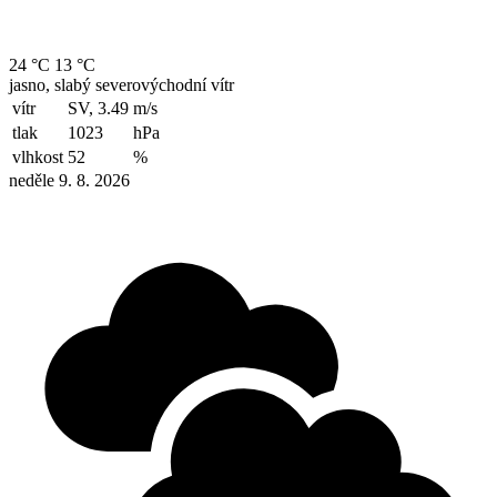
24 °C
13 °C
jasno, slabý severovýchodní vítr
vítr
SV, 3.49
m/s
tlak
1023
hPa
vlhkost
52
%
neděle 9. 8. 2026