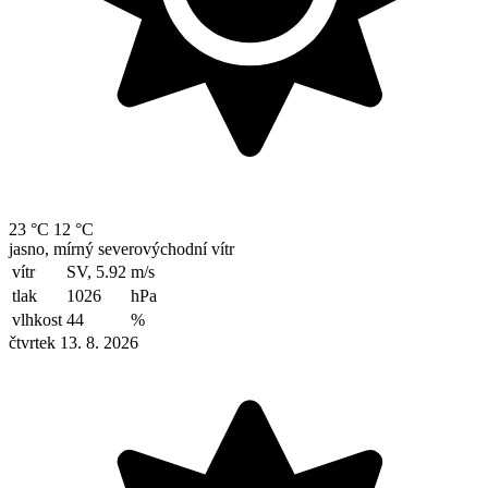
23 °C
12 °C
jasno, mírný severovýchodní vítr
vítr
SV, 5.92
m/s
tlak
1026
hPa
vlhkost
44
%
čtvrtek 13. 8. 2026