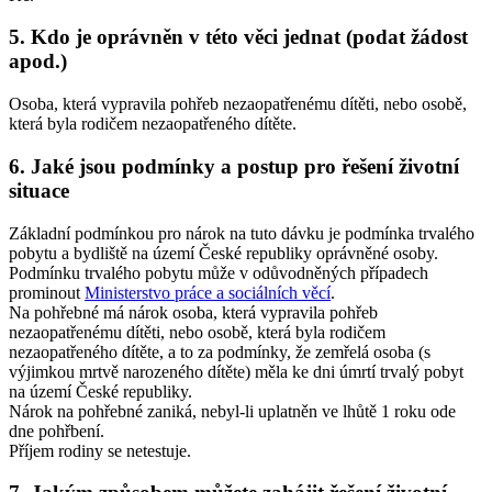
5. Kdo je oprávněn v této věci jednat (podat žádost
apod.)
Osoba, která vypravila pohřeb nezaopatřenému dítěti, nebo osobě,
která byla rodičem nezaopatřeného dítěte.
6. Jaké jsou podmínky a postup pro řešení životní
situace
Základní podmínkou pro nárok na tuto dávku je podmínka trvalého
pobytu a bydliště na území České republiky oprávněné osoby.
Podmínku trvalého pobytu může v odůvodněných případech
prominout
Ministerstvo práce a sociálních věcí
.
Na pohřebné má nárok osoba, která vypravila pohřeb
nezaopatřenému dítěti, nebo osobě, která byla rodičem
nezaopatřeného dítěte, a to za podmínky, že zemřelá osoba (s
výjimkou mrtvě narozeného dítěte) měla ke dni úmrtí trvalý pobyt
na území České republiky.
Nárok na pohřebné zaniká, nebyl-li uplatněn ve lhůtě 1 roku ode
dne pohřbení.
Příjem rodiny se netestuje.