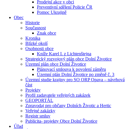
Prodejní akce v obci
Preventivní sdělení Policie ČR
Pomoc Ukrajině
Obec
Historie
Současnost
Znak obce
Kronika
Blízké okolí
Osobnosti obce
Kníže Karel I. z Lichtenštejna
Strategický rozvojový plán obce Dolní Životice
Územní plán obce Dolní Životice
Plánovací smlouva k povolení záměru
Územní plán Dolní Životice po změně č. 3
Územní studie krajiny pro SO ORP Opava – návrhová
část
Projekty
Profil zadavatele veřejných zakázek
GEOPORTÁL
Zpravodaj pro občany Dolních Životic a Hertic
Veřejné zakázky
Registr smluv
Publicita- projekty Obce Dolní Životice
Úřad