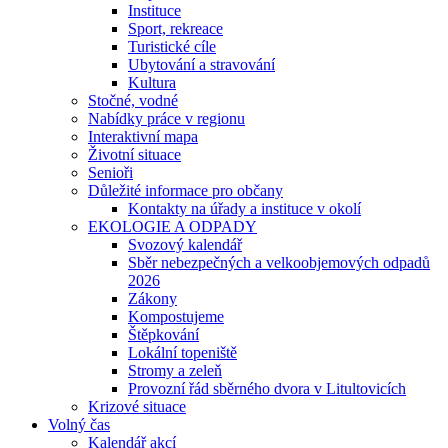
Instituce
Sport, rekreace
Turistické cíle
Ubytování a stravování
Kultura
Stočné, vodné
Nabídky práce v regionu
Interaktivní mapa
Životní situace
Senioři
Důležité informace pro občany
Kontakty na úřady a instituce v okolí
EKOLOGIE A ODPADY
Svozový kalendář
Sběr nebezpečných a velkoobjemových odpadů
2026
Zákony
Kompostujeme
Štěpkování
Lokální topeniště
Stromy a zeleň
Provozní řád sběrného dvora v Litultovicích
Krizové situace
Volný čas
Kalendář akcí