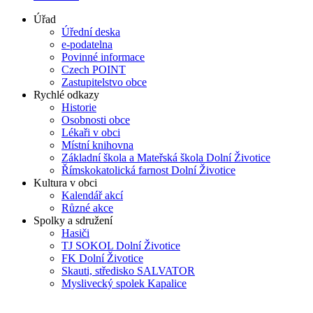
Úřad
Úřední deska
e-podatelna
Povinné informace
Czech POINT
Zastupitelstvo obce
Rychlé odkazy
Historie
Osobnosti obce
Lékaři v obci
Místní knihovna
Základní škola a Mateřská škola Dolní Životice
Římskokatolická farnost Dolní Životice
Kultura v obci
Kalendář akcí
Různé akce
Spolky a sdružení
Hasiči
TJ SOKOL Dolní Životice
FK Dolní Životice
Skauti, středisko SALVATOR
Myslivecký spolek Kapalice