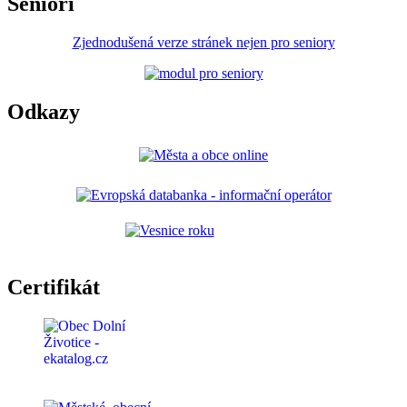
Senioři
Zjednodušená verze stránek nejen pro seniory
Odkazy
Certifikát