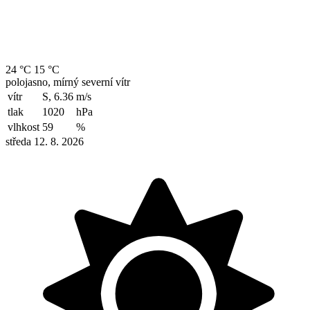
24 °C
15 °C
polojasno, mírný severní vítr
vítr
S, 6.36
m/s
tlak
1020
hPa
vlhkost
59
%
středa 12. 8. 2026