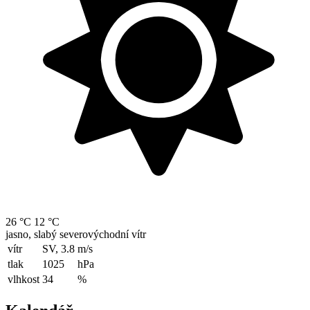
26 °C
12 °C
jasno, slabý severovýchodní vítr
vítr
SV, 3.8
m/s
tlak
1025
hPa
vlhkost
34
%