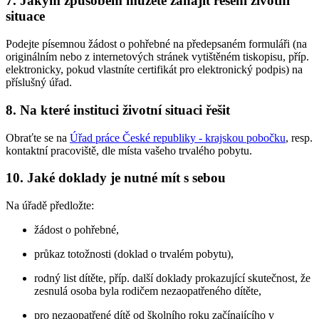
7. Jakým způsobem můžete zahájit řešení životní
situace
Podejte písemnou žádost o pohřebné na předepsaném formuláři (na
originálním nebo z internetových stránek vytištěném tiskopisu, příp.
elektronicky, pokud vlastníte certifikát pro elektronický podpis) na
příslušný úřad.
8. Na které instituci životní situaci řešit
Obraťte se na
Úřad práce České republiky - krajskou pobočku
, resp.
kontaktní pracoviště, dle místa vašeho trvalého pobytu.
10. Jaké doklady je nutné mít s sebou
Na úřadě předložte:
žádost o pohřebné,
průkaz totožnosti (doklad o trvalém pobytu),
rodný list dítěte, příp. další doklady prokazující skutečnost, že
zesnulá osoba byla rodičem nezaopatřeného dítěte,
pro nezaopatřené dítě od školního roku začínajícího v