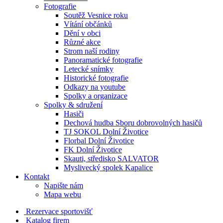
Fotografie
Soutěž Vesnice roku
Vítání občánků
Dění v obci
Různé akce
Strom naší rodiny
Panoramatické fotografie
Letecké snímky
Historické fotografie
Odkazy na youtube
Spolky a organizace
Spolky & sdružení
Hasiči
Dechová hudba Sboru dobrovolných hasičů
TJ SOKOL Dolní Životice
Florbal Dolní Životice
FK Dolní Životice
Skauti, středisko SALVATOR
Myslivecký spolek Kapalice
Kontakt
Napište nám
Mapa webu
Rezervace sportovišť
Katalog firem