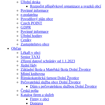
Úřední deska
Rozpočet příspěvkové organizace a svazků obcí
Povinné informace
e-podatelna
Povodňový plán obce
Czech POINT
GDPR
Povinné informace
Úřední hodiny
Ceníky
Zastupitelstvo obce
Občan
Lékaři v obci
Senior TAXI
Zřízení datové schránky od 1.1.2023
Jízdní řády
Základní škola a Mateřská škola Dolní Životice
Místní knihovna
Římskokatolická farnost Dolní Životice
Pečovatelská služba obce Dolní Životice
Dům s pečovatelskou službou Dolní Životice
Česká pošta
Katalog firem a služeb
Firmy v obci
Doprava