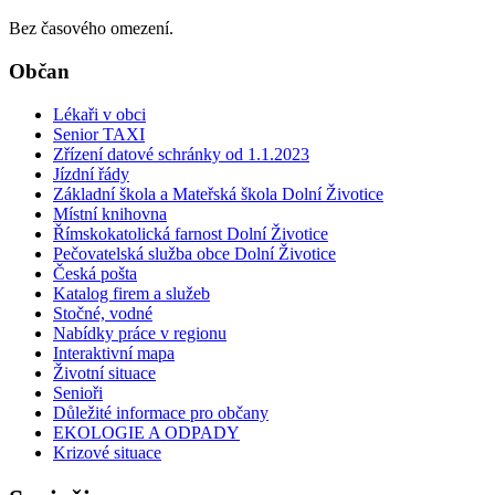
Bez časového omezení.
Občan
Lékaři v obci
Senior TAXI
Zřízení datové schránky od 1.1.2023
Jízdní řády
Základní škola a Mateřská škola Dolní Životice
Místní knihovna
Římskokatolická farnost Dolní Životice
Pečovatelská služba obce Dolní Životice
Česká pošta
Katalog firem a služeb
Stočné, vodné
Nabídky práce v regionu
Interaktivní mapa
Životní situace
Senioři
Důležité informace pro občany
EKOLOGIE A ODPADY
Krizové situace