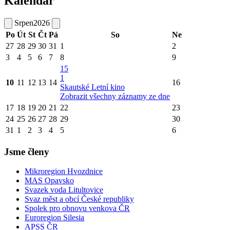
Kalendář
Srpen
2026
Po
Út
St
Čt
Pá
So
Ne
27
28
29
30
31
1
2
3
4
5
6
7
8
9
15
1
10
11
12
13
14
16
Skautské Letní kino
Zobrazit všechny záznamy ze dne
17
18
19
20
21
22
23
24
25
26
27
28
29
30
31
1
2
3
4
5
6
Jsme členy
Mikroregion Hvozdnice
MAS Opavsko
Svazek voda Litultovice
Svaz měst a obcí České republiky
Spolek pro obnovu venkova ČR
Euroregion Silesia
APSS ČR