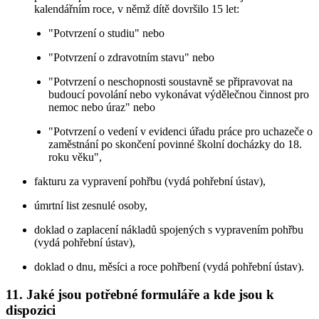
kalendářním roce, v němž dítě dovršilo 15 let:
"Potvrzení o studiu" nebo
"Potvrzení o zdravotním stavu" nebo
"Potvrzení o neschopnosti soustavně se připravovat na
budoucí povolání nebo vykonávat výdělečnou činnost pro
nemoc nebo úraz" nebo
"Potvrzení o vedení v evidenci úřadu práce pro uchazeče o
zaměstnání po skončení povinné školní docházky do 18.
roku věku",
fakturu za vypravení pohřbu (vydá pohřební ústav),
úmrtní list zesnulé osoby,
doklad o zaplacení nákladů spojených s vypravením pohřbu
(vydá pohřební ústav),
doklad o dnu, měsíci a roce pohřbení (vydá pohřební ústav).
11. Jaké jsou potřebné formuláře a kde jsou k
dispozici