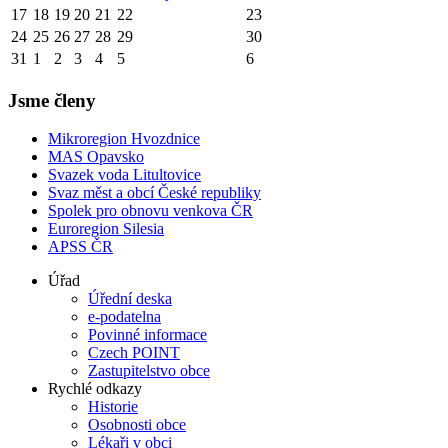
17
18
19
20
21
22
23
24
25
26
27
28
29
30
31
1
2
3
4
5
6
Jsme členy
Mikroregion Hvozdnice
MAS Opavsko
Svazek voda Litultovice
Svaz měst a obcí České republiky
Spolek pro obnovu venkova ČR
Euroregion Silesia
APSS ČR
Úřad
Úřední deska
e-podatelna
Povinné informace
Czech POINT
Zastupitelstvo obce
Rychlé odkazy
Historie
Osobnosti obce
Lékaři v obci