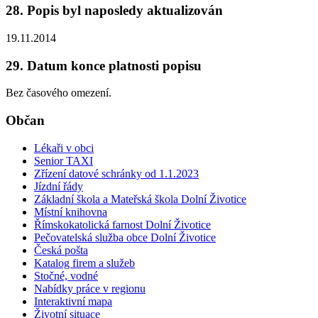
28. Popis byl naposledy aktualizován
19.11.2014
29. Datum konce platnosti popisu
Bez časového omezení.
Občan
Lékaři v obci
Senior TAXI
Zřízení datové schránky od 1.1.2023
Jízdní řády
Základní škola a Mateřská škola Dolní Životice
Místní knihovna
Římskokatolická farnost Dolní Životice
Pečovatelská služba obce Dolní Životice
Česká pošta
Katalog firem a služeb
Stočné, vodné
Nabídky práce v regionu
Interaktivní mapa
Životní situace