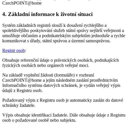
CzechPOINT@home
4. Základní informace k životní situaci
Systém základních registrů slouží k dosažení rychlejšího a
spolehlivějšího poskytování služeb státní správy nejširší veřejnosti a
umožňuje občanům a podnikatelským subjektům jednoduše a rychle
komunikovat s úřady, státní správou a územní samosprávou.
Registr osob
:
Obsahuje referenční údaje o právnických osobách, podnikajících
fyzických osobách nebo orgánech veřejné moci.
Na základě vyplnění žádosti (formuláře) v rozhraní
CzechPOINT@home a jejím následném zaslání prostřednictvím
Informačního systému datových schránek, je vydán veřejný výpis
údajů z Registru osob.
Požadovaný výpis z Registru osob je automaticky zaslán do datové
schránky žadatele.
Výpis obsahuje identifikaci žadatele. Dále obsahuje údaje z Registru
osob o požadované osobě nebo subjektu.