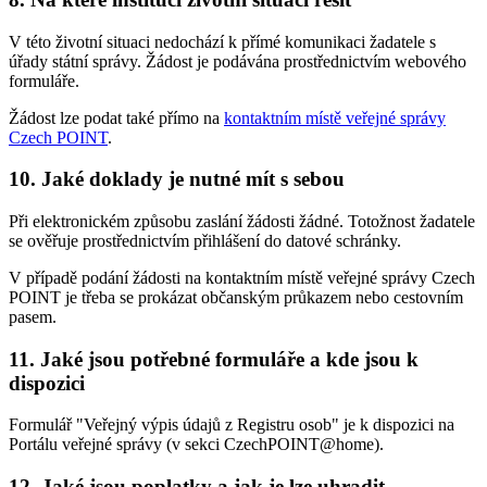
V této životní situaci nedochází k přímé komunikaci žadatele s
úřady státní správy. Žádost je podávána prostřednictvím webového
formuláře.
Žádost lze podat také přímo na
kontaktním místě veřejné správy
Czech POINT
.
10. Jaké doklady je nutné mít s sebou
Při elektronickém způsobu zaslání žádosti žádné. Totožnost žadatele
se ověřuje prostřednictvím přihlášení do datové schránky.
V případě podání žádosti na kontaktním místě veřejné správy Czech
POINT je třeba se prokázat občanským průkazem nebo cestovním
pasem.
11. Jaké jsou potřebné formuláře a kde jsou k
dispozici
Formulář "Veřejný výpis údajů z Registru osob" je k dispozici na
Portálu veřejné správy (v sekci CzechPOINT@home).
12. Jaké jsou poplatky a jak je lze uhradit