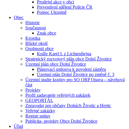
Prodejní akce v obci
Preventivní sdělení Policie ČR
Pomoc Ukrajině
Obec
Historie
Současnost
Znak obce
Kronika
Blízké okolí
Osobnosti obce
Kníže Karel I. z Lichtenštejna
Strategický rozvojový plán obce Dolní Životice
Územní plán obce Dolní Životice
Plánovací smlouva k povolení záměru
Územní plán Dolní Životice po změně č. 3
Územní studie krajiny pro SO ORP Opava – návrhová
část
Projekty
Profil zadavatele veřejných zakázek
GEOPORTÁL
Zpravodaj pro občany Dolních Životic a Hertic
Veřejné zakázky
Registr smluv
Publicita- projekty Obce Dolní Životice
Úřad