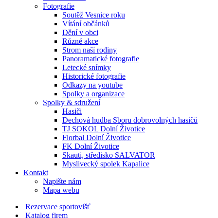
Fotografie
Soutěž Vesnice roku
Vítání občánků
Dění v obci
Různé akce
Strom naší rodiny
Panoramatické fotografie
Letecké snímky
Historické fotografie
Odkazy na youtube
Spolky a organizace
Spolky & sdružení
Hasiči
Dechová hudba Sboru dobrovolných hasičů
TJ SOKOL Dolní Životice
Florbal Dolní Životice
FK Dolní Životice
Skauti, středisko SALVATOR
Myslivecký spolek Kapalice
Kontakt
Napište nám
Mapa webu
Rezervace sportovišť
Katalog firem