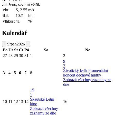
zataženo, severní větřík
vítr
S, 2.55
m/s
tlak
1021
hPa
vlhkost
41
%
Kalendář
Srpen
2026
Po
Út
St
Čt
Pá
So
Ne
27
28
29
30
31
1
2
9
2
Životický lesík
Promenádní
3
4
5
6
7
8
koncert dechové hudby
Zobrazit všechny záznamy ze
dne
15
1
Skautské Letní
10
11
12
13
14
16
kino
Zobrazit všechny
záznamy ze dne