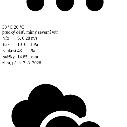
33 °C
20 °C
prudký déšť, mírný severní vítr
vítr
S, 6.28
m/s
tlak
1016
hPa
vlhkost
48
%
srážky
14.85
mm
zítra, pátek 7. 8. 2026