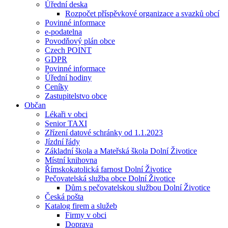
Úřední deska
Rozpočet příspěvkové organizace a svazků obcí
Povinné informace
e-podatelna
Povodňový plán obce
Czech POINT
GDPR
Povinné informace
Úřední hodiny
Ceníky
Zastupitelstvo obce
Občan
Lékaři v obci
Senior TAXI
Zřízení datové schránky od 1.1.2023
Jízdní řády
Základní škola a Mateřská škola Dolní Životice
Místní knihovna
Římskokatolická farnost Dolní Životice
Pečovatelská služba obce Dolní Životice
Dům s pečovatelskou službou Dolní Životice
Česká pošta
Katalog firem a služeb
Firmy v obci
Doprava