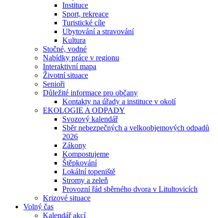
Instituce
Sport, rekreace
Turistické cíle
Ubytování a stravování
Kultura
Stočné, vodné
Nabídky práce v regionu
Interaktivní mapa
Životní situace
Senioři
Důležité informace pro občany
Kontakty na úřady a instituce v okolí
EKOLOGIE A ODPADY
Svozový kalendář
Sběr nebezpečných a velkoobjemových odpadů
2026
Zákony
Kompostujeme
Štěpkování
Lokální topeniště
Stromy a zeleň
Provozní řád sběrného dvora v Litultovicích
Krizové situace
Volný čas
Kalendář akcí