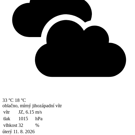
33 °C
18 °C
oblačno, mírný jihozápadní vítr
vítr
JZ, 6.15
m/s
tlak
1015
hPa
vlhkost
32
%
úterý 11. 8. 2026