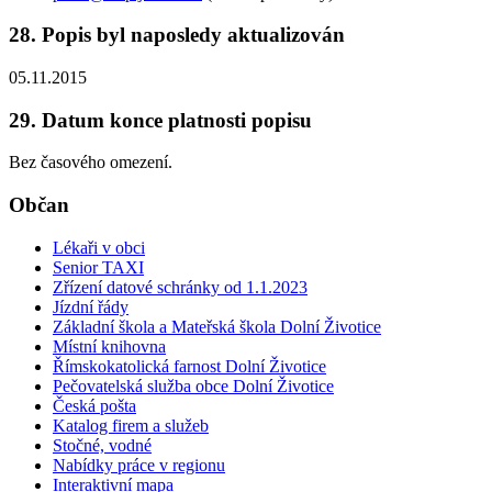
28. Popis byl naposledy aktualizován
05.11.2015
29. Datum konce platnosti popisu
Bez časového omezení.
Občan
Lékaři v obci
Senior TAXI
Zřízení datové schránky od 1.1.2023
Jízdní řády
Základní škola a Mateřská škola Dolní Životice
Místní knihovna
Římskokatolická farnost Dolní Životice
Pečovatelská služba obce Dolní Životice
Česká pošta
Katalog firem a služeb
Stočné, vodné
Nabídky práce v regionu
Interaktivní mapa