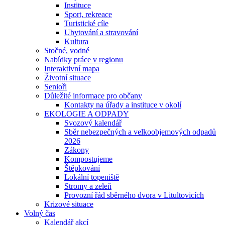
Instituce
Sport, rekreace
Turistické cíle
Ubytování a stravování
Kultura
Stočné, vodné
Nabídky práce v regionu
Interaktivní mapa
Životní situace
Senioři
Důležité informace pro občany
Kontakty na úřady a instituce v okolí
EKOLOGIE A ODPADY
Svozový kalendář
Sběr nebezpečných a velkoobjemových odpadů
2026
Zákony
Kompostujeme
Štěpkování
Lokální topeniště
Stromy a zeleň
Provozní řád sběrného dvora v Litultovicích
Krizové situace
Volný čas
Kalendář akcí