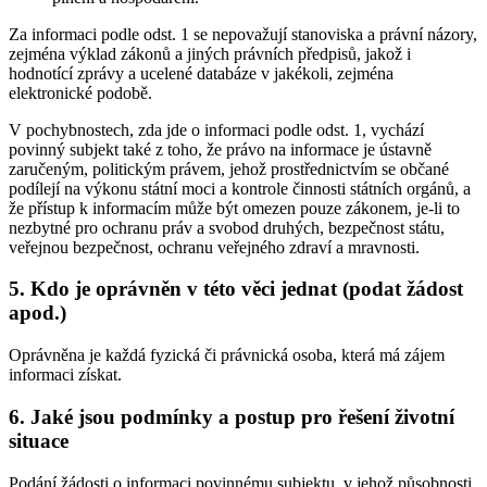
Za informaci podle odst. 1 se nepovažují stanoviska a právní názory,
zejména výklad zákonů a jiných právních předpisů, jakož i
hodnotící zprávy a ucelené databáze v jakékoli, zejména
elektronické podobě.
V pochybnostech, zda jde o informaci podle odst. 1, vychází
povinný subjekt také z toho, že právo na informace je ústavně
zaručeným, politickým právem, jehož prostřednictvím se občané
podílejí na výkonu státní moci a kontrole činnosti státních orgánů, a
že přístup k informacím může být omezen pouze zákonem, je-li to
nezbytné pro ochranu práv a svobod druhých, bezpečnost státu,
veřejnou bezpečnost, ochranu veřejného zdraví a mravnosti.
5. Kdo je oprávněn v této věci jednat (podat žádost
apod.)
Oprávněna je každá fyzická či právnická osoba, která má zájem
informaci získat.
6. Jaké jsou podmínky a postup pro řešení životní
situace
Podání žádosti o informaci povinnému subjektu, v jehož působnosti