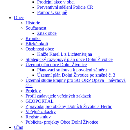
Prodejní akce v obci
Preventivní sdělení Policie ČR
Pomoc Ukrajině
Obec
Historie
Současnost
Znak obce
Kronika
Blízké okolí
Osobnosti obce
Kníže Karel I. z Lichtenštejna
Strategický rozvojový plán obce Dolní Životice
Územní plán obce Dolní Životice
Plánovací smlouva k povolení záměru
Územní plán Dolní Životice po změně č. 3
Územní studie krajiny pro SO ORP Opava – návrhová
část
Projekty
Profil zadavatele veřejných zakázek
GEOPORTÁL
Zpravodaj pro občany Dolních Životic a Hertic
Veřejné zakázky
Registr smluv
Publicita- projekty Obce Dolní Životice
Úřad