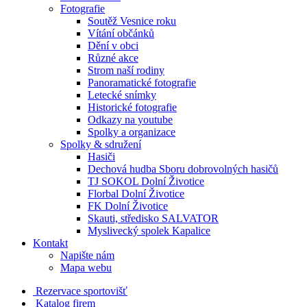
Fotografie
Soutěž Vesnice roku
Vítání občánků
Dění v obci
Různé akce
Strom naší rodiny
Panoramatické fotografie
Letecké snímky
Historické fotografie
Odkazy na youtube
Spolky a organizace
Spolky & sdružení
Hasiči
Dechová hudba Sboru dobrovolných hasičů
TJ SOKOL Dolní Životice
Florbal Dolní Životice
FK Dolní Životice
Skauti, středisko SALVATOR
Myslivecký spolek Kapalice
Kontakt
Napište nám
Mapa webu
Rezervace sportovišť
Katalog firem