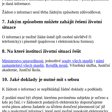
je daná informace.
Žádost o informaci není třeba žádným způsobem zdůvodňovat.
7. Jakým způsobem můžete zahájit řešení životní
situace
O informaci je možné žádat ústně (při osobní návštěvě či
telefonicky) i písemně (papírovou i elektronickou formou).
8. Na které instituci životní situaci řešit
Ministerstvo spravedlnosti
, jednotlivé
soudy všech stupňů
i
státní
zastupitelství všech stupňů
,
Rejstřík trestů
, Vězeňská služba, Justiční
akademie, Justiční škola.
10. Jaké doklady je nutné mít s sebou
K žádosti o informaci se nepřikládají žádné doklady a podklady.
Z podání musí být zřejmé, kterému povinnému subjektu je určeno a
kdo jej činí; i v žádostech podaných elektronicky doporučujeme
uvést plnou adresu žadatele za účelem doručení písemností (ať již
jde o poskytnutí informací, které není možné uspokojit elektronicky,