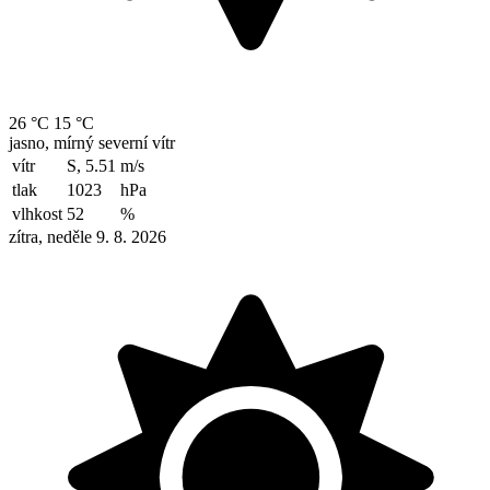
26 °C
15 °C
jasno, mírný severní vítr
vítr
S, 5.51
m/s
tlak
1023
hPa
vlhkost
52
%
zítra, neděle 9. 8. 2026