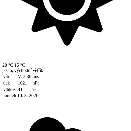
28 °C
15 °C
jasno, východní větřík
vítr
V, 2.36
m/s
tlak
1021
hPa
vlhkost
41
%
pondělí 10. 8. 2026