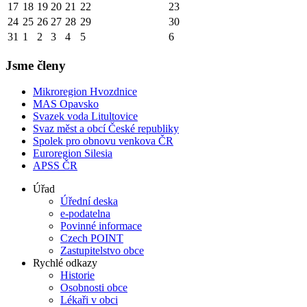
17
18
19
20
21
22
23
24
25
26
27
28
29
30
31
1
2
3
4
5
6
Jsme členy
Mikroregion Hvozdnice
MAS Opavsko
Svazek voda Litultovice
Svaz měst a obcí České republiky
Spolek pro obnovu venkova ČR
Euroregion Silesia
APSS ČR
Úřad
Úřední deska
e-podatelna
Povinné informace
Czech POINT
Zastupitelstvo obce
Rychlé odkazy
Historie
Osobnosti obce
Lékaři v obci