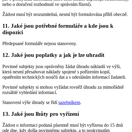
nebo o doručení rozhodnutí ve správním řízení).
Žádost musí být srozumitelná, nesmí být formulována příliš obecně.
11. Jaké jsou potřebné formuláře a kde jsou k
dispozici
Předepsané formuláře nejsou stanoveny.
12. Jaké jsou poplatky a jak je lze uhradit
Povinné subjekty jsou oprávněny žádat úhradu nákladů ve výši,
která nesmí přesahovat náklady spojené s pořízením kopií,
opatřením technických nosičů dat a s odesláním informací žadateli.
Povinné subjekty si mohou vyžádat rovněž úhradu za mimořádně
rozsáhlé vyhledání informací.
Stanovení výše úhrady se řídí
sazebníkem
.
13. Jaké jsou lhůty pro vyřízení
Žádost o informaci podaná písemně musí být vyřízena do 15 dnů
ode dne, kdy došla povinnému subjektu, a to poskytnutím