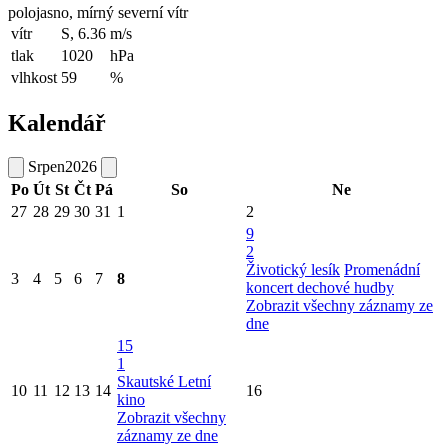
polojasno, mírný severní vítr
vítr
S, 6.36
m/s
tlak
1020
hPa
vlhkost
59
%
Kalendář
Srpen
2026
Po
Út
St
Čt
Pá
So
Ne
27
28
29
30
31
1
2
9
2
Životický lesík
Promenádní
3
4
5
6
7
8
koncert dechové hudby
Zobrazit všechny záznamy ze
dne
15
1
Skautské Letní
10
11
12
13
14
16
kino
Zobrazit všechny
záznamy ze dne