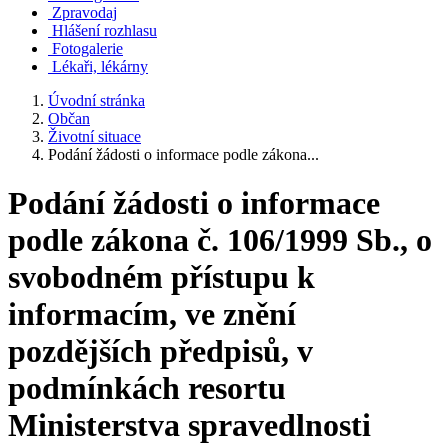
Zpravodaj
Hlášení rozhlasu
Fotogalerie
Lékaři, lékárny
Úvodní stránka
Občan
Životní situace
Podání žádosti o informace podle zákona...
Podání žádosti o informace
podle zákona č. 106/1999 Sb., o
svobodném přístupu k
informacím, ve znění
pozdějších předpisů, v
podmínkách resortu
Ministerstva spravedlnosti