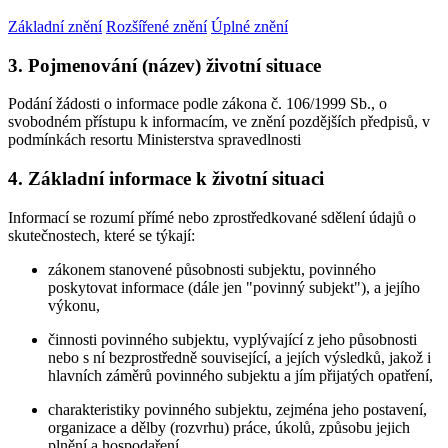
Základní znění
Rozšířené znění
Úplné znění
3. Pojmenování (název) životní situace
Podání žádosti o informace podle zákona č. 106/1999 Sb., o
svobodném přístupu k informacím, ve znění pozdějších předpisů, v
podmínkách resortu Ministerstva spravedlnosti
4. Základní informace k životní situaci
Informací se rozumí přímé nebo zprostředkované sdělení údajů o
skutečnostech, které se týkají:
zákonem stanovené působnosti subjektu, povinného
poskytovat informace (dále jen "povinný subjekt"), a jejího
výkonu,
činnosti povinného subjektu, vyplývající z jeho působnosti
nebo s ní bezprostředně související, a jejích výsledků, jakož i
hlavních záměrů povinného subjektu a jím přijatých opatření,
charakteristiky povinného subjektu, zejména jeho postavení,
organizace a dělby (rozvrhu) práce, úkolů, způsobu jejich
plnění a hospodaření.