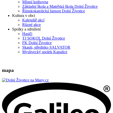
Místní knihovna
Základní škola a Mateřská škola Dolní Životice
Římskokatolická farnost Dolní Životice
Kultura v obci
Kalendář akcí
Různé akce
Spolky a sdružení
Hasiči
TJ SOKOL Dolní Životice
FK Dolní Životice
Skauti, středisko SALVATOR
Myslivecký spolek Kapalice
mapa