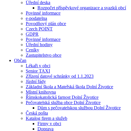
Úřední deska
Rozpočet příspěvkové organizace a svazků obcí
Povinné informace
e-podatelna
Povodňový plán obce
Czech POINT
GDPR
Povinné informace
Úřední hodiny
Ceníky
Zastupitelstvo obce
Občan
Lékaři v obci
Senior TAXI
Zřízení datové schránky od 1.1.2023
Jízdní řády
Základní škola a Mateřská škola Dolní Životice
Místní knihovna
Římskokatolická farnost Dolní Životice
Pečovatelská služba obce Dolní Životice
Dům s pečovatelskou službou Dolní Životice
Česká pošta
Katalog firem a služeb
Firmy v obci
Doprava