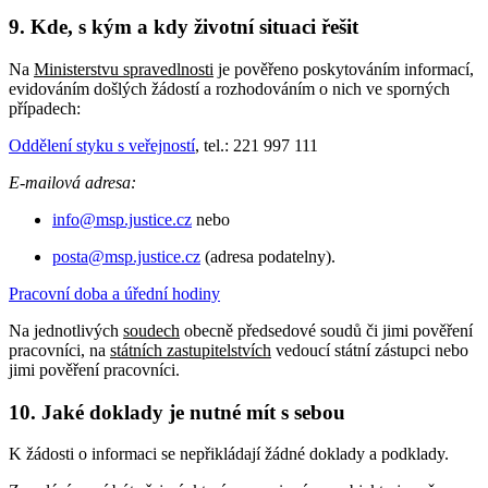
9. Kde, s kým a kdy životní situaci řešit
Na
Ministerstvu spravedlnosti
je pověřeno poskytováním informací,
evidováním došlých žádostí a rozhodováním o nich ve sporných
případech:
Oddělení styku s veřejností
, tel.: 221 997 111
E-mailová adresa:
info@msp.justice.cz
nebo
posta@msp.justice.cz
(adresa podatelny).
Pracovní doba a úřední hodiny
Na jednotlivých
soudech
obecně předsedové soudů či jimi pověření
pracovníci, na
státních zastupitelstvích
vedoucí státní zástupci nebo
jimi pověření pracovníci.
10. Jaké doklady je nutné mít s sebou
K žádosti o informaci se nepřikládají žádné doklady a podklady.