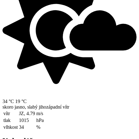
34 °C
19 °C
skoro jasno, slabý jihozápadní vítr
vítr
JZ, 4.79
m/s
tlak
1015
hPa
vlhkost
34
%