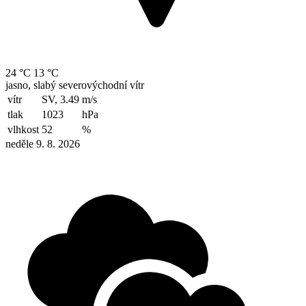
24 °C
13 °C
jasno, slabý severovýchodní vítr
vítr
SV, 3.49
m/s
tlak
1023
hPa
vlhkost
52
%
neděle 9. 8. 2026