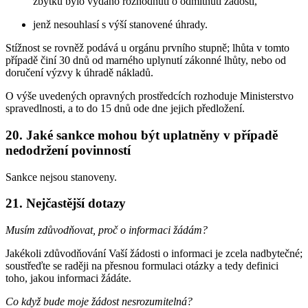
zbytku bylo vydáno rozhodnutí o odmítnutí žádosti,
jenž nesouhlasí s výší stanovené úhrady.
Stížnost se rovněž podává u orgánu prvního stupně; lhůta v tomto
případě činí 30 dnů od marného uplynutí zákonné lhůty, nebo od
doručení výzvy k úhradě nákladů.
O výše uvedených opravných prostředcích rozhoduje Ministerstvo
spravedlnosti, a to do 15 dnů ode dne jejich předložení.
20. Jaké sankce mohou být uplatněny v případě
nedodržení povinností
Sankce nejsou stanoveny.
21. Nejčastější dotazy
Musím zdůvodňovat, proč o informaci žádám?
Jakékoli zdůvodňování Vaší žádosti o informaci je zcela nadbytečné;
soustřeďte se raději na přesnou formulaci otázky a tedy definici
toho, jakou informaci žádáte.
Co když bude moje žádost nesrozumitelná?