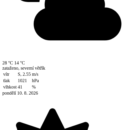
28 °C
14 °C
zataženo, severní větřík
vítr
S, 2.55
m/s
tlak
1021
hPa
vlhkost
41
%
pondělí 10. 8. 2026