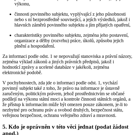
výkonu,
činnosti povinného subjektu, vyplývající z jeho působnosti
nebo s ní bezprostředně související, a jejích výsledků, jakož i
hlavních záměrů povinného subjektu a jím přijatých opatření,
charakteristiky povinného subjektu, zejména jeho postavení,
organizace a dělby (rozvrhu) práce, úkolů, způsobu jejich
plnění a hospodaření.
Za informaci podle odst. 1 se nepovažují stanoviska a právní názory,
zejména výklad zákonů a jiných právních předpisů, jakož i
hodnotící zprávy a ucelené databáze v jakékoli, zejména
elektronické podobě.
V pochybnostech, zda jde o informaci podle odst. 1, vychází
povinný subjekt také z toho, že právo na informace je ústavně
zaručeným, politickým právem, jehož prostřednictvím se občané
podílejí na výkonu státní moci a kontrole činnosti státních orgánů, a
že přístup k informacím může být omezen pouze zákonem, je-li to
nezbytné pro ochranu práv a svobod druhých, bezpečnost státu,
veřejnou bezpečnost, ochranu veřejného zdraví a mravnosti.
5. Kdo je oprávněn v této věci jednat (podat žádost
apod.)