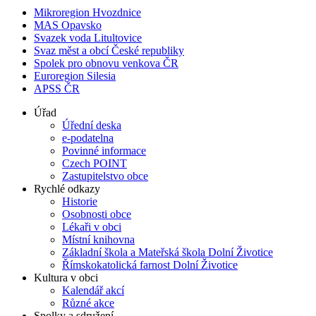
Mikroregion Hvozdnice
MAS Opavsko
Svazek voda Litultovice
Svaz měst a obcí České republiky
Spolek pro obnovu venkova ČR
Euroregion Silesia
APSS ČR
Úřad
Úřední deska
e-podatelna
Povinné informace
Czech POINT
Zastupitelstvo obce
Rychlé odkazy
Historie
Osobnosti obce
Lékaři v obci
Místní knihovna
Základní škola a Mateřská škola Dolní Životice
Římskokatolická farnost Dolní Životice
Kultura v obci
Kalendář akcí
Různé akce
Spolky a sdružení