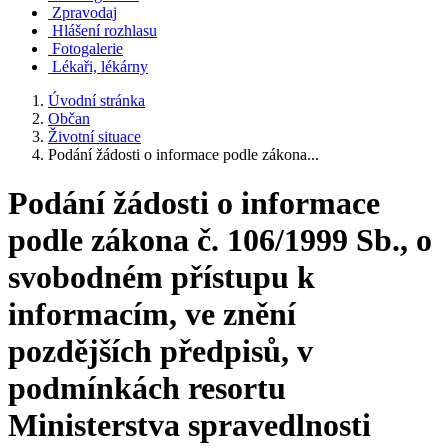
Zpravodaj
Hlášení rozhlasu
Fotogalerie
Lékaři, lékárny
Úvodní stránka
Občan
Životní situace
Podání žádosti o informace podle zákona...
Podání žádosti o informace
podle zákona č. 106/1999 Sb., o
svobodném přístupu k
informacím, ve znění
pozdějších předpisů, v
podmínkách resortu
Ministerstva spravedlnosti