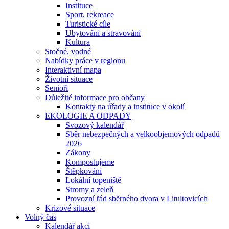
Instituce
Sport, rekreace
Turistické cíle
Ubytování a stravování
Kultura
Stočné, vodné
Nabídky práce v regionu
Interaktivní mapa
Životní situace
Senioři
Důležité informace pro občany
Kontakty na úřady a instituce v okolí
EKOLOGIE A ODPADY
Svozový kalendář
Sběr nebezpečných a velkoobjemových odpadů
2026
Zákony
Kompostujeme
Štěpkování
Lokální topeniště
Stromy a zeleň
Provozní řád sběrného dvora v Litultovicích
Krizové situace
Volný čas
Kalendář akcí