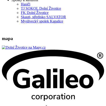
Hasiči
TJ SOKOL Dolní Životice
FK Dolní Životice
Skauti, středisko SALVATOR
Myslivecký spolek Kapalice
mapa