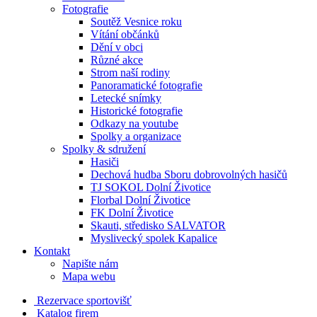
Fotografie
Soutěž Vesnice roku
Vítání občánků
Dění v obci
Různé akce
Strom naší rodiny
Panoramatické fotografie
Letecké snímky
Historické fotografie
Odkazy na youtube
Spolky a organizace
Spolky & sdružení
Hasiči
Dechová hudba Sboru dobrovolných hasičů
TJ SOKOL Dolní Životice
Florbal Dolní Životice
FK Dolní Životice
Skauti, středisko SALVATOR
Myslivecký spolek Kapalice
Kontakt
Napište nám
Mapa webu
Rezervace sportovišť
Katalog firem