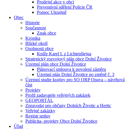
Prodejní akce v obci
Preventivní sdělení Policie ČR
Pomoc Ukrajině
Obec
Historie
Současnost
Znak obce
Kronika
Blízké okolí
Osobnosti obce
Kníže Karel I. z Lichtenštejna
Strategický rozvojový plán obce Dolní Životice
Územní plán obce Dolní Životice
Plánovací smlouva k povolení záměru
Územní plán Dolní Životice po změně č. 3
Územní studie krajiny pro SO ORP Opava – návrhová
část
Projekty
Profil zadavatele veřejných zakázek
GEOPORTÁL
Zpravodaj pro občany Dolních Životic a Hertic
Veřejné zakázky
Registr smluv
Publicita- projekty Obce Dolní Životice
Úřad