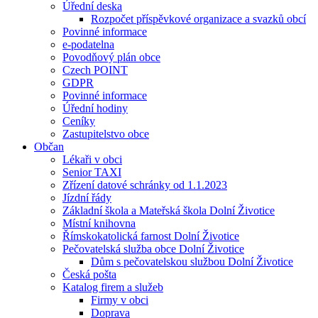
Úřední deska
Rozpočet příspěvkové organizace a svazků obcí
Povinné informace
e-podatelna
Povodňový plán obce
Czech POINT
GDPR
Povinné informace
Úřední hodiny
Ceníky
Zastupitelstvo obce
Občan
Lékaři v obci
Senior TAXI
Zřízení datové schránky od 1.1.2023
Jízdní řády
Základní škola a Mateřská škola Dolní Životice
Místní knihovna
Římskokatolická farnost Dolní Životice
Pečovatelská služba obce Dolní Životice
Dům s pečovatelskou službou Dolní Životice
Česká pošta
Katalog firem a služeb
Firmy v obci
Doprava