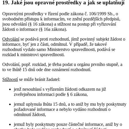
19. Jaké jsou opravné prostředky a jak se uplatňují
Opravnými prostředky v řízení podle zákona č. 106/1999 Sb., o
svobodném přístupu k informacím, ve znění pozdějších předpisů,
jsou odvolání (§ 16 zákona) a stížnost na postup při vyřizování
žádosti o informace (§ 16a zákona).
Odvolání
se podává proti rozhodnutí, jímž povinný subjekt žádost o
informace, byť jen z části, odmítnul. V případě, že takové
rozhodnutí vydalo samo Ministerstvo spravedlnosti, podává se
rozklad k ministrovi spravedlnosti.
Odvolání, popř. rozklad, je třeba podat u orgánu prvního stupně, a
to ve lhůtě 15 dnů ode dne oznámení rozhodnutí.
Stížností
se může bránit žadatel:
jenž nesouhlasí s vyřízením žádosti odkazem na již
zveřejněnou informaci podle § 6 zákona,
jemuž uplynula lhůta 15 dnů, a to aniž by mu byly poskytnuty
požadované informace a nebylo vydáno rozhodnutí o
odmítnutí žádosti,
jemuž byly poskytnuty pouze částečné informace, aniž by o