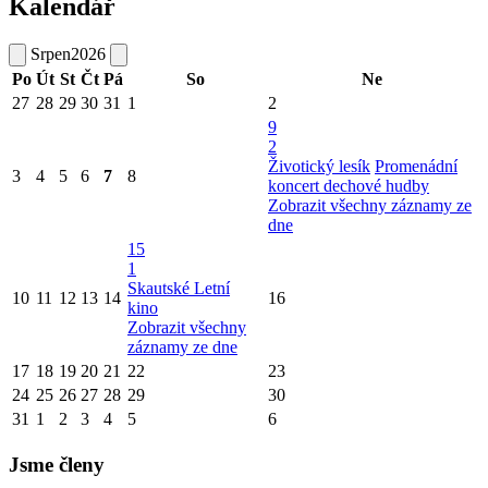
Kalendář
Srpen
2026
Po
Út
St
Čt
Pá
So
Ne
27
28
29
30
31
1
2
9
2
Životický lesík
Promenádní
3
4
5
6
7
8
koncert dechové hudby
Zobrazit všechny záznamy ze
dne
15
1
Skautské Letní
10
11
12
13
14
16
kino
Zobrazit všechny
záznamy ze dne
17
18
19
20
21
22
23
24
25
26
27
28
29
30
31
1
2
3
4
5
6
Jsme členy