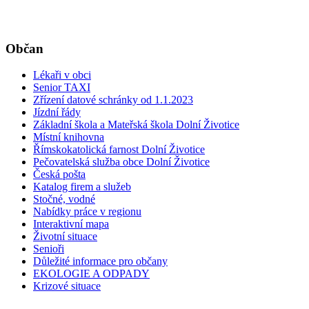
Občan
Lékaři v obci
Senior TAXI
Zřízení datové schránky od 1.1.2023
Jízdní řády
Základní škola a Mateřská škola Dolní Životice
Místní knihovna
Římskokatolická farnost Dolní Životice
Pečovatelská služba obce Dolní Životice
Česká pošta
Katalog firem a služeb
Stočné, vodné
Nabídky práce v regionu
Interaktivní mapa
Životní situace
Senioři
Důležité informace pro občany
EKOLOGIE A ODPADY
Krizové situace