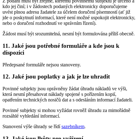
Z podání musí být zřejmé, kterému povinnému subjektu je určeno a
kdo jej činí; i v žádostech podaných elektronicky doporučujeme
uvést plnou adresu žadatele za účelem doručení písemností (ať již
jde o poskytnutí informací, které není možné uspokojit elektronicky,
nebo o doručení rozhodnutí ve správním řízení).
Žádost musí být srozumitelná, nesmí být formulována příliš obecně.
11. Jaké jsou potřebné formuláře a kde jsou k
dispozici
Předepsané formuláře nejsou stanoveny.
12. Jaké jsou poplatky a jak je lze uhradit
Povinné subjekty jsou oprávněny žádat úhradu nákladů ve výši,
která nesmí přesahovat náklady spojené s pořízením kopií,
opatřením technických nosičů dat a s odesláním informací žadateli.
Povinné subjekty si mohou vyžádat rovněž úhradu za mimořádně
rozsáhlé vyhledání informací.
Stanovení výše úhrady se řídí
sazebníkem
.
13. Jaké jsou lhůty pro vyřízení