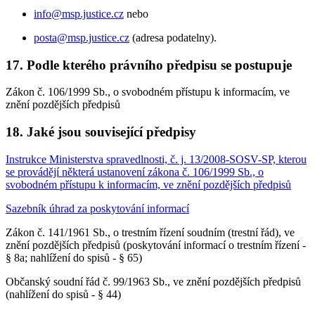
info@msp.justice.cz
nebo
posta@msp.justice.cz
(adresa podatelny).
17. Podle kterého právního předpisu se postupuje
Zákon č. 106/1999 Sb., o svobodném přístupu k informacím, ve
znění pozdějších předpisů
18. Jaké jsou související předpisy
Instrukce Ministerstva spravedlnosti, č. j. 13/2008-SOSV-SP, kterou
se provádějí některá ustanovení zákona č. 106/1999 Sb., o
svobodném přístupu k informacím, ve znění pozdějších předpisů
Sazebník úhrad za poskytování informací
Zákon č. 141/1961 Sb., o trestním řízení soudním (trestní řád), ve
znění pozdějších předpisů (poskytování informací o trestním řízení -
§ 8a; nahlížení do spisů - § 65)
Občanský soudní řád č. 99/1963 Sb., ve znění pozdějších předpisů
(nahlížení do spisů - § 44)