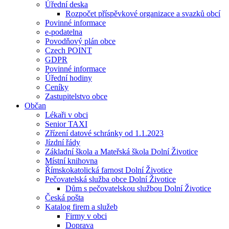
Úřední deska
Rozpočet příspěvkové organizace a svazků obcí
Povinné informace
e-podatelna
Povodňový plán obce
Czech POINT
GDPR
Povinné informace
Úřední hodiny
Ceníky
Zastupitelstvo obce
Občan
Lékaři v obci
Senior TAXI
Zřízení datové schránky od 1.1.2023
Jízdní řády
Základní škola a Mateřská škola Dolní Životice
Místní knihovna
Římskokatolická farnost Dolní Životice
Pečovatelská služba obce Dolní Životice
Dům s pečovatelskou službou Dolní Životice
Česká pošta
Katalog firem a služeb
Firmy v obci
Doprava