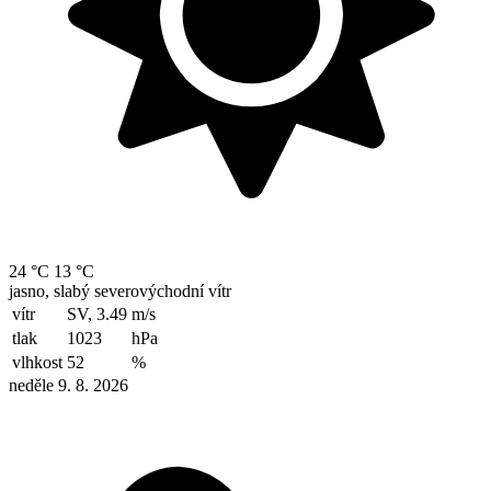
24 °C
13 °C
jasno, slabý severovýchodní vítr
vítr
SV, 3.49
m/s
tlak
1023
hPa
vlhkost
52
%
neděle 9. 8. 2026