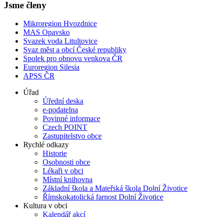
Jsme členy
Mikroregion Hvozdnice
MAS Opavsko
Svazek voda Litultovice
Svaz měst a obcí České republiky
Spolek pro obnovu venkova ČR
Euroregion Silesia
APSS ČR
Úřad
Úřední deska
e-podatelna
Povinné informace
Czech POINT
Zastupitelstvo obce
Rychlé odkazy
Historie
Osobnosti obce
Lékaři v obci
Místní knihovna
Základní škola a Mateřská škola Dolní Životice
Římskokatolická farnost Dolní Životice
Kultura v obci
Kalendář akcí