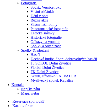
Fotografie
Soutěž Vesnice roku
Vítání občánků
Dění v obci
Různé akce
Strom naší rodiny
Panoramatické fotografie
Letecké snímky
Historické fotografie
Odkazy na youtube
Spolky a organizace
Spolky & sdružení
Hasiči
Dechová hudba Sboru dobrovolných hasičů
TJ SOKOL Dolní Životice
Florbal Dolní Životice
FK Dolní Životice
Skauti, středisko SALVATOR
Myslivecký spolek Kapalice
Kontakt
Napište nám
Mapa webu
Rezervace sportovišť
Katalog firem