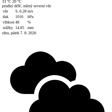
33 °C
20 °C
prudký déšť, mírný severní vítr
vítr
S, 6.28
m/s
tlak
1016
hPa
vlhkost
48
%
srážky
14.85
mm
zítra, pátek 7. 8. 2026