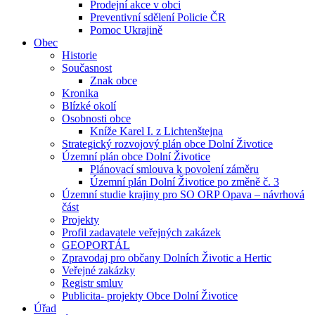
Prodejní akce v obci
Preventivní sdělení Policie ČR
Pomoc Ukrajině
Obec
Historie
Současnost
Znak obce
Kronika
Blízké okolí
Osobnosti obce
Kníže Karel I. z Lichtenštejna
Strategický rozvojový plán obce Dolní Životice
Územní plán obce Dolní Životice
Plánovací smlouva k povolení záměru
Územní plán Dolní Životice po změně č. 3
Územní studie krajiny pro SO ORP Opava – návrhová
část
Projekty
Profil zadavatele veřejných zakázek
GEOPORTÁL
Zpravodaj pro občany Dolních Životic a Hertic
Veřejné zakázky
Registr smluv
Publicita- projekty Obce Dolní Životice
Úřad