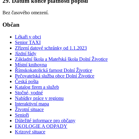
29. Datum konce platnosti popisu
Bez časového omezení.
Občan
Lékaři v obci
Senior TAXI
Zřízení datové schránky od 1.1.2023
Jízdní řády
Základní škola a Mateřská škola Dolní Životice
Místní knihovna
Římskokatolická farnost Dolní Životice
Pečovatelská služba obce Dolní Životice
Česká pošta
Katalog firem a služeb
Stočné, vodné
Nabídky práce v regionu
Interaktivní mapa
Životní situace
Senioři
Důležité informace pro občany
EKOLOGIE A ODPADY
Krizové situace