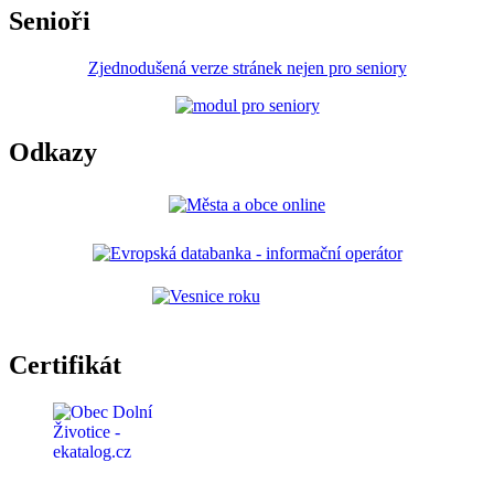
Senioři
Zjednodušená verze stránek nejen pro seniory
Odkazy
Certifikát