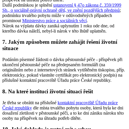
Další podmínkou je splnění
ustanovení § 47o zákona č. 359/1999
Sb., o sociálně-právní ochraně dětí, ve znění pozdějších předpisů
;
podmínku trvalého pobytu může v odůvodněných případech
prominout
Ministerstvo práce a sociálních věcí
.
Nárok na výplatu dávky zaniká uplynutím 1 roku ode dne, od
kterého dávka náleží, nebyl-li nárok v této lhůtě uplatněn.
7. Jakým způsobem můžete zahájit řešení životní
situace
Podáním písemné žádosti o dávku pěstounské péče - příspěvek při
ukončení pěstounské péče na předepsaném formuláři (na
originálním nebo z internetových stránek vytištěném tiskopisu, příp.
elektronicky, pokud vlastníte certifikát pro elektronický podpis) na
příslušné kontaktní pracoviště Úřadu práce České republiky.
8. Na které instituci životní situaci řešit
Je třeba se obrátit na příslušné
kontaktní pracoviště Úřadu práce
České republiky
dle místa trvalého pobytu osoby, která byla ke dni
dosažení zletilosti v pěstounské péči, a to ke dni zániku nároku této
osoby na příspěvek na úhradu potřeb dítěte.