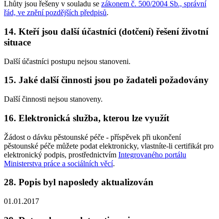
Lhůty jsou řešeny v souladu se
zákonem č. 500/2004 Sb., správní
řád, ve znění pozdějších předpisů
.
14. Kteří jsou další účastníci (dotčení) řešení životní
situace
Další účastníci postupu nejsou stanoveni.
15. Jaké další činnosti jsou po žadateli požadovány
Další činnosti nejsou stanoveny.
16. Elektronická služba, kterou lze využít
Žádost o dávku pěstounské péče - příspěvek při ukončení
pěstounské péče můžete podat elektronicky, vlastníte-li certifikát pro
elektronický podpis, prostřednictvím
Integrovaného portálu
Ministerstva práce a sociálních věcí
.
28. Popis byl naposledy aktualizován
01.01.2017