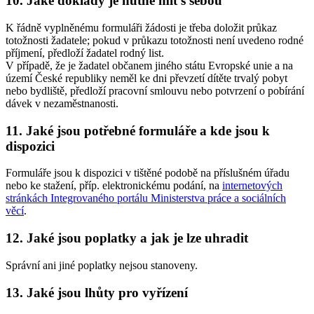
10. Jaké doklady je nutné mít s sebou
K řádně vyplněnému formuláři žádosti je třeba doložit průkaz
totožnosti žadatele; pokud v průkazu totožnosti není uvedeno rodné
příjmení, předloží žadatel rodný list.
V případě, že je žadatel občanem jiného státu Evropské unie a na
území České republiky neměl ke dni převzetí dítěte trvalý pobyt
nebo bydliště, předloží pracovní smlouvu nebo potvrzení o pobírání
dávek v nezaměstnanosti.
11. Jaké jsou potřebné formuláře a kde jsou k
dispozici
Formuláře jsou k dispozici v tištěné podobě na příslušném úřadu
nebo ke stažení, příp. elektronickému podání, na
internetových
stránkách Integrovaného portálu Ministerstva práce a sociálních
věcí
.
12. Jaké jsou poplatky a jak je lze uhradit
Správní ani jiné poplatky nejsou stanoveny.
13. Jaké jsou lhůty pro vyřízení