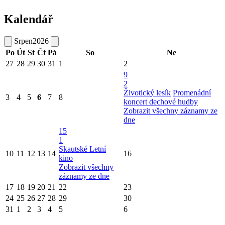
Kalendář
Srpen
2026
Po
Út
St
Čt
Pá
So
Ne
27
28
29
30
31
1
2
9
2
Životický lesík
Promenádní
3
4
5
6
7
8
koncert dechové hudby
Zobrazit všechny záznamy ze
dne
15
1
Skautské Letní
10
11
12
13
14
16
kino
Zobrazit všechny
záznamy ze dne
17
18
19
20
21
22
23
24
25
26
27
28
29
30
31
1
2
3
4
5
6