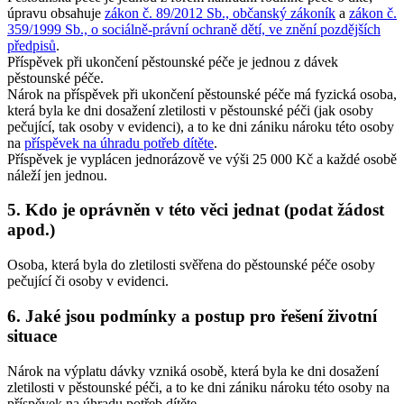
úpravu obsahuje
zákon č. 89/2012 Sb., občanský zákoník
a
zákon č.
359/1999 Sb., o sociálně-právní ochraně dětí, ve znění pozdějších
předpisů
.
Příspěvek při ukončení pěstounské péče je jednou z dávek
pěstounské péče.
Nárok na příspěvek při ukončení pěstounské péče má fyzická osoba,
která byla ke dni dosažení zletilosti v pěstounské péči (jak osoby
pečující, tak osoby v evidenci), a to ke dni zániku nároku této osoby
na
příspěvek na úhradu potřeb dítěte
.
Příspěvek je vyplácen jednorázově ve výši 25 000 Kč a každé osobě
náleží jen jednou.
5. Kdo je oprávněn v této věci jednat (podat žádost
apod.)
Osoba, která byla do zletilosti svěřena do pěstounské péče osoby
pečující či osoby v evidenci.
6. Jaké jsou podmínky a postup pro řešení životní
situace
Nárok na výplatu dávky vzniká osobě, která byla ke dni dosažení
zletilosti v pěstounské péči, a to ke dni zániku nároku této osoby na
příspěvek na úhradu potřeb dítěte.