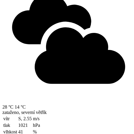
28 °C
14 °C
zataženo, severní větřík
vítr
S, 2.55
m/s
tlak
1021
hPa
vlhkost
41
%