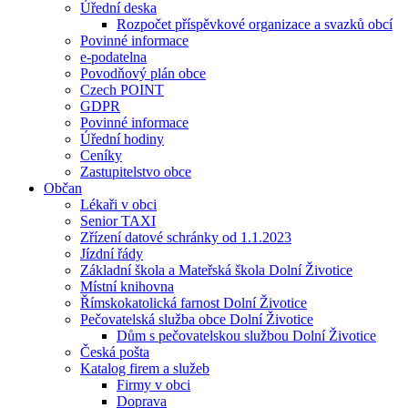
Úřední deska
Rozpočet příspěvkové organizace a svazků obcí
Povinné informace
e-podatelna
Povodňový plán obce
Czech POINT
GDPR
Povinné informace
Úřední hodiny
Ceníky
Zastupitelstvo obce
Občan
Lékaři v obci
Senior TAXI
Zřízení datové schránky od 1.1.2023
Jízdní řády
Základní škola a Mateřská škola Dolní Životice
Místní knihovna
Římskokatolická farnost Dolní Životice
Pečovatelská služba obce Dolní Životice
Dům s pečovatelskou službou Dolní Životice
Česká pošta
Katalog firem a služeb
Firmy v obci
Doprava