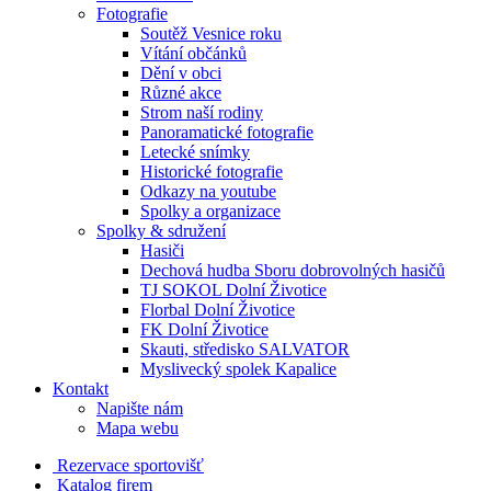
Fotografie
Soutěž Vesnice roku
Vítání občánků
Dění v obci
Různé akce
Strom naší rodiny
Panoramatické fotografie
Letecké snímky
Historické fotografie
Odkazy na youtube
Spolky a organizace
Spolky & sdružení
Hasiči
Dechová hudba Sboru dobrovolných hasičů
TJ SOKOL Dolní Životice
Florbal Dolní Životice
FK Dolní Životice
Skauti, středisko SALVATOR
Myslivecký spolek Kapalice
Kontakt
Napište nám
Mapa webu
Rezervace sportovišť
Katalog firem