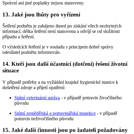
Správní ani jiné poplatky nejsou stanoveny.
13. Jaké jsou lhůty pro vyřízení
Šetření podnětu je zahájeno ihned po získání všech nezbytných
informací, délka šetření není stanovena a odvíjí se od složitosti
případu a šetření.
O výsledcích šetření je v souladu s principem dobré správy
odesílatel podnětu informován.
14. Kteří jsou další účastníci (dotčení) řešení životní
situace
V případě potřeby a na vyžádání krajské hygienické stanice k
došetření zdroje a přijetí opatření:
Státní veterinární správa
- v případě potravin živočišného
původu
Státní zemědělská a potravinářská inspekce
- v případě
potravin neživočišného původu
15. Jaké další činnosti jsou po žadateli požadovány