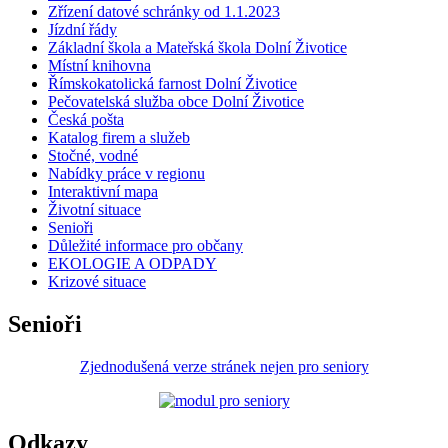
Zřízení datové schránky od 1.1.2023
Jízdní řády
Základní škola a Mateřská škola Dolní Životice
Místní knihovna
Římskokatolická farnost Dolní Životice
Pečovatelská služba obce Dolní Životice
Česká pošta
Katalog firem a služeb
Stočné, vodné
Nabídky práce v regionu
Interaktivní mapa
Životní situace
Senioři
Důležité informace pro občany
EKOLOGIE A ODPADY
Krizové situace
Senioři
Zjednodušená verze stránek nejen pro seniory
Odkazy