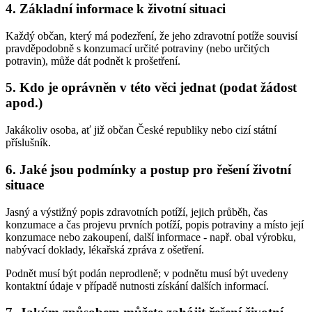
4. Základní informace k životní situaci
Každý občan, který má podezření, že jeho zdravotní potíže souvisí
pravděpodobně s konzumací určité potraviny (nebo určitých
potravin), může dát podnět k prošetření.
5. Kdo je oprávněn v této věci jednat (podat žádost
apod.)
Jakákoliv osoba, ať již občan České republiky nebo cizí státní
příslušník.
6. Jaké jsou podmínky a postup pro řešení životní
situace
Jasný a výstižný popis zdravotních potíží, jejich průběh, čas
konzumace a čas projevu prvních potíží, popis potraviny a místo její
konzumace nebo zakoupení, další informace - např. obal výrobku,
nabývací doklady, lékařská zpráva z ošetření.
Podnět musí být podán neprodleně; v podnětu musí být uvedeny
kontaktní údaje v případě nutnosti získání dalších informací.