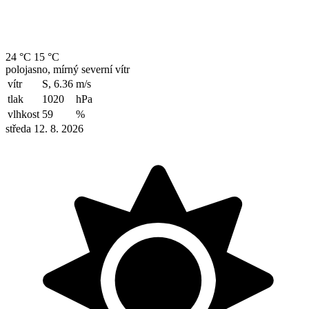
24 °C
15 °C
polojasno, mírný severní vítr
vítr
S, 6.36
m/s
tlak
1020
hPa
vlhkost
59
%
středa 12. 8. 2026