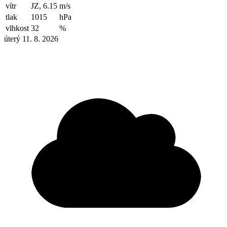
vítr
JZ, 6.15
m/s
tlak
1015
hPa
vlhkost
32
%
úterý 11. 8. 2026