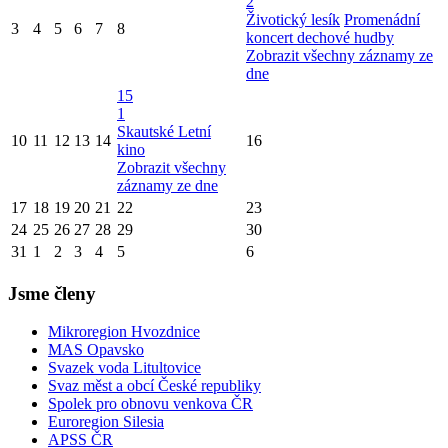
2
Životický lesík
Promenádní
3
4
5
6
7
8
koncert dechové hudby
Zobrazit všechny záznamy ze
dne
15
1
Skautské Letní
10
11
12
13
14
16
kino
Zobrazit všechny
záznamy ze dne
17
18
19
20
21
22
23
24
25
26
27
28
29
30
31
1
2
3
4
5
6
Jsme členy
Mikroregion Hvozdnice
MAS Opavsko
Svazek voda Litultovice
Svaz měst a obcí České republiky
Spolek pro obnovu venkova ČR
Euroregion Silesia
APSS ČR