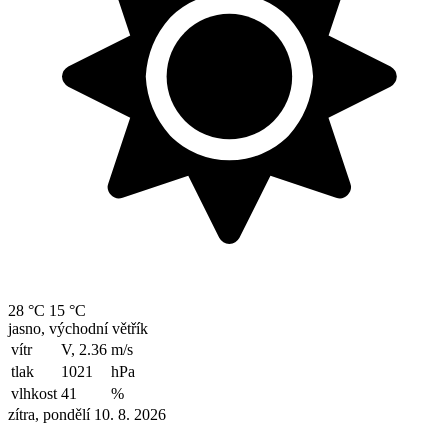
28 °C
15 °C
jasno, východní větřík
vítr
V, 2.36
m/s
tlak
1021
hPa
vlhkost
41
%
zítra, pondělí 10. 8. 2026