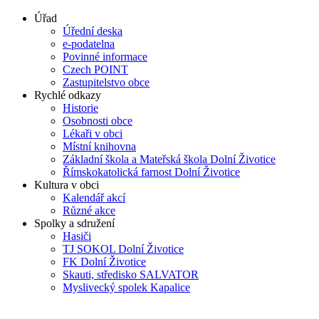
Úřad
Úřední deska
e-podatelna
Povinné informace
Czech POINT
Zastupitelstvo obce
Rychlé odkazy
Historie
Osobnosti obce
Lékaři v obci
Místní knihovna
Základní škola a Mateřská škola Dolní Životice
Římskokatolická farnost Dolní Životice
Kultura v obci
Kalendář akcí
Různé akce
Spolky a sdružení
Hasiči
TJ SOKOL Dolní Životice
FK Dolní Životice
Skauti, středisko SALVATOR
Myslivecký spolek Kapalice