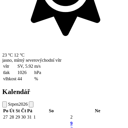
23 °C
12 °C
jasno, mírný severovýchodní vítr
vítr
SV, 5.92
m/s
tlak
1026
hPa
vlhkost
44
%
Kalendář
Srpen
2026
Po
Út
St
Čt
Pá
So
Ne
27
28
29
30
31
1
2
9