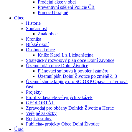
Prodejní akce v obci
Preventivní sdělení Policie ČR
Pomoc Ukrajině
Obec
Historie
Současnost
Znak obce
Kronika
Blízké okolí
Osobnosti obce
Kníže Karel I. z Lichtenštejna
Strategický rozvojový plán obce Dolní Životice
Územní plán obce Dolní Životice
Plánovací smlouva k povolení záměru
Územní plán Dolní Životice po změně č. 3
Územní studie krajiny pro SO ORP Opava – návrhová
část
Projekty
Profil zadavatele veřejných zakázek
GEOPORTÁL
Zpravodaj pro občany Dolních Životic a Hertic
Veřejné zakázky
Registr smluv
Publicita- projekty Obce Dolní Životice
Úřad