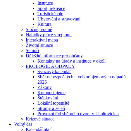
Instituce
Sport, rekreace
Turistické cíle
Ubytování a stravování
Kultura
Stočné, vodné
Nabídky práce v regionu
Interaktivní mapa
Životní situace
Senioři
Důležité informace pro občany
Kontakty na úřady a instituce v okolí
EKOLOGIE A ODPADY
Svozový kalendář
Sběr nebezpečných a velkoobjemových odpadů
2026
Zákony
Kompostujeme
Štěpkování
Lokální topeniště
Stromy a zeleň
Provozní řád sběrného dvora v Litultovicích
Krizové situace
Volný čas
Kalendář akcí